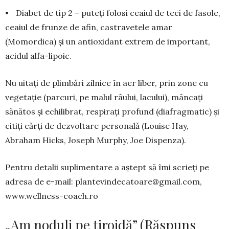
• Diabet de tip 2 – puteți folosi ceaiul de teci de fasole,
ceaiul de frunze de afin, castravetele amar
(Momordica) și un antioxidant extrem de important,
acidul alfa-lipoic.
Nu uitați de plimbări zilnice în aer liber, prin zone cu
vegetație (parcuri, pe malul râului, lacului), mâncați
sănătos și echilibrat, respirați profund (diafragmatic) și
citiți cărți de dezvoltare personală (Louise Hay,
Abraham Hicks, Joseph Murphy, Joe Dispenza).
Pentru detalii suplimentare a aștept să îmi scrieți pe
adresa de e-mail:
plantevindecatoare@gmail.com
,
www.wellness-coach.ro
„Am noduli pe tiroidă” (Răspuns