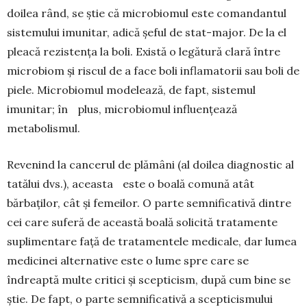
doilea rând, se știe că microbiomul este comandantul
sistemului imunitar, adică șeful de stat-major. De la el
pleacă rezistența la boli. Există o legătură clară între
microbiom și riscul de a face boli inflamatorii sau boli de
piele. Microbiomul mo­delează, de fapt, sistemul
imunitar; în plus, microbiomul influențează
metabolismul.
Revenind la cancerul de plămâni (al doilea diagnostic al
tatălui dvs.), aceasta este o boală comună atât
bărbaților, cât și femeilor. O parte semnificativă dintre
cei care suferă de această boală solicită tratamente
suplimentare față de tratamentele medicale, dar lumea
medicinei alternative este o lume spre care se
îndreaptă multe critici și scepticism, după cum bine se
știe. De fapt, o parte semnificativă a scepticismului