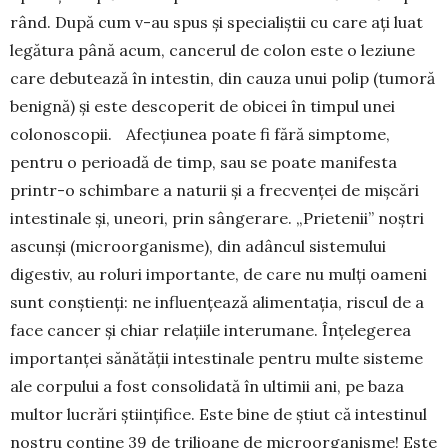
rând. După cum v-au spus și specialiștii cu care ați luat
legătura până acum, cancerul de colon este o leziune
care debutează în intestin, din cauza unui polip (tumoră
benignă) și este descoperit de obicei în timpul unei
colonoscopii. Afecțiunea poate fi fără simptome,
pentru o perioadă de timp, sau se poate manifesta
printr-o schimbare a naturii și a frecvenței de mișcări
intestinale și, uneori, prin sângerare. „Prietenii” noștri
ascunși (microorganisme), din adâncul sistemului
digestiv, au roluri importante, de care nu mulți oameni
sunt conștienți: ne influențează alimentația, riscul de a
face cancer și chiar relațiile interumane. Înțelegerea
importanței sănătății intestinale pentru multe sisteme
ale corpului a fost consolidată în ultimii ani, pe baza
multor lucrări științifice. Este bine de știut că intestinul
nostru conține 39 de trilioane de microorganisme! Este