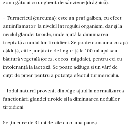
zona gâtului cu unguent de sânziene (drăgaică).
– Turmericul (curcuma): este un praf galben, cu efect
antiinflamator, la nivelul întregului organism, dar și la
nivelul glandei tiroide, unde ajută la diminuarea
treptată a nodulilor tiroidieni. Se poate consuma cu apă
călduță, câte jumătate de linguriță la 100 ml apă sau
băutură vegetală (orez, cocos, migdale), pentru cei cu
intoleranță la lactoză. Se poate adăuga și un vârf de
cuțit de piper pentru a potența efectul turmericului.
– Iodul natural provenit din Alge ajută la normalizarea
funcționării glandei tiroide și la diminuarea nodulilor
tiroidieni.
Se țin cure de 3 luni de zile cu o lună pauză.