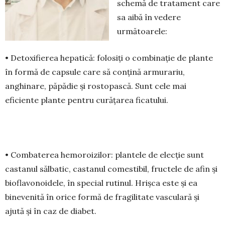
schemă de tratament care
sa aibă în vedere
următoarele:
• Detoxifierea hepatică: folosiți o combinație de plante
în formă de capsule care să conțină armurariu,
anghinare, păpădie și rostopască. Sunt cele mai
eficiente plante pentru curățarea ficatului.
• Combaterea hemoroizilor: plantele de elecție sunt
castanul sălbatic, castanul comestibil, fructele de afin și
bioflavonoidele, în special rutinul. Hrișca este și ea
binevenită în orice formă de fragilitate vasculară și
ajută și în caz de diabet.