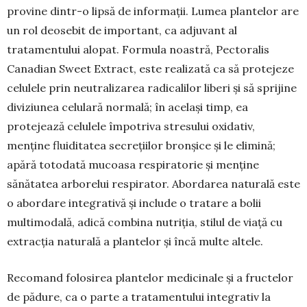
provine dintr-o lipsă de informații. Lumea plantelor are
un rol deosebit de important, ca adjuvant al
tratamentului alopat. Formula noastră, Pectoralis
Canadian Sweet Extract, este realizată ca să protejeze
celulele prin neutralizarea radicalilor liberi și să sprijine
diviziunea celulară normală; în același timp, ea
protejează celulele împotriva stresului oxidativ,
menține fluiditatea secrețiilor bronșice și le elimină;
apără totodată mucoasa respiratorie și menține
sănătatea arborelui respirator. Abordarea naturală este
o abordare integrativă și include o tratare a bolii
multimodală, adică combina nutriția, stilul de viață cu
extracția naturală a plantelor și încă multe altele.
Recomand folosirea plantelor medicinale și a fructelor
de pădure, ca o parte a tratamentului integrativ la