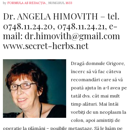
by
FORMULA AS REDACȚIA
, NUMĂRUL
1633
Dr. ANGELA HIMOVITH – tel.
0748.11.24.20, 0748.11.24.21, e-
mail:
dr.himovith@gmail.com
www.secret-herbs.net
Dragă domnule Grigore,
încerc să vă fac câteva
recomandări care să vă
poată ajuta în a-l avea pe
tatăl dvs. cât mai mult
timp alături. Mai întâi
vorbiți de un neoplasm la
colon, apoi amintiți de
operație la plămâni – posibile metastaze. Să le luăm pe