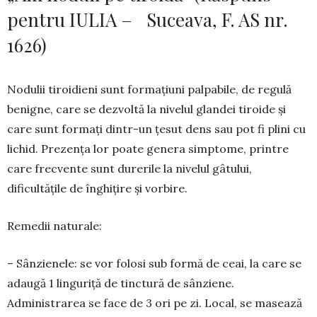
pentru IULIA – Suceava, F. AS nr.
1626)
Nodulii tiroidieni sunt formațiuni palpabile, de regulă
benigne, care se dezvoltă la nivelul glandei tiroide și
care sunt formați dintr-un țesut dens sau pot fi plini cu
lichid. Prezența lor poate genera simptome, printre
care frecvente sunt durerile la nivelul gâtului,
dificultățile de înghițire și vorbire.
Remedii naturale:
– Sânzienele: se vor folosi sub formă de ceai, la care se
adaugă 1 linguriță de tinctură de sânziene.
Administrarea se face de 3 ori pe zi. Local, se masează