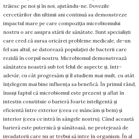
trăiesc pe noi și în noi, ajutându-ne. Dovezile
cercetărilor din ultimii ani continuă sa demonstreze
impactul mare pe care compoziția microbiomului
nostru o are asupra stării de sănătate. Sunt specialiști
care cred că sursa oricărei probleme medicale, de-un
fel sau altul, se datorează populației de bacterii care
rezidă în corpul nostru. Microbiomul demonstrează
sănătatea noastră sub tot felul de aspecte și, într-
adevăr, cu cât progresăm și îl studiem mai mult, cu atât
înțelegem mai bine influența sa benefică. În primul rând,
însuși faptul că microbiomul este prezent și aflat în
intestin constituie o barieră foarte inteligentă și
eficientă între exterior (ceea ce mâncăm și bem) și
interior (ceea ce intră în sângele nostru). Când această
barieră este puternică și sănătoasă, ne protejează de
invadatorii care nu ar trebui să intre în organism. În al