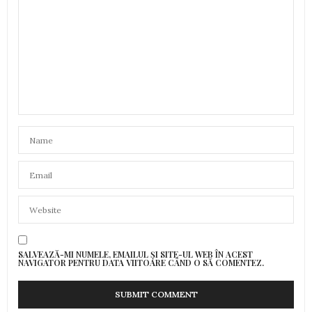
SALVEAZĂ-MI NUMELE, EMAILUL ȘI SITE-UL WEB ÎN ACEST
NAVIGATOR PENTRU DATA VIITOARE CÂND O SĂ COMENTEZ.