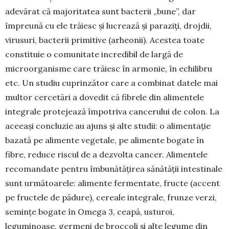
adevărat că majoritatea sunt bacterii „bune”, dar
împreună cu ele trăiesc și lucrează și paraziți, drojdii,
virusuri, bacterii primitive (arheonii). Acestea toate
constituie o comunitate incredibil de largă de
microorganisme care trăiesc în armonie, în echilibru
etc. Un studiu cuprinzător care a combinat datele mai
multor cercetări a dovedit că fibrele din alimentele
integrale protejează împotriva cancerului de colon. La
aceeași concluzie au ajuns și alte studii: o alimentație
bazată pe alimente vegetale, pe alimente bogate în
fibre, reduce riscul de a dezvolta cancer. Alimentele
recomandate pentru îmbunătățirea sănătății intestinale
sunt următoarele: alimente fermentate, fructe (accent
pe fructele de pădure), cereale integrale, frunze verzi,
semințe bogate în Omega 3, ceapă, usturoi,
leguminoase, germeni de broccoli și alte legume din