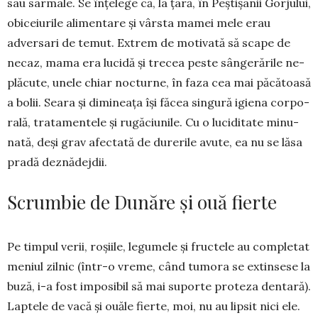
sau sarmale. Se în­ţelege că, la ţară, în Peşti­şanii Gor­ju­lui,
obiceiurile ali­mentare şi vârsta ma­mei mele erau
adversari de temut. Extrem de motivată să scape de
necaz, mama era lucidă şi tre­cea peste sânge­rările ne­
plăcute, unele chiar nocturne, în faza cea mai păcă­toasă
a bolii. Seara şi dimineaţa îşi făcea sin­gură igiena corpo­
rală, tra­tamentele şi rugăciunile. Cu o luciditate minu­
nată, deşi grav afectată de durerile avute, ea nu se lăsa
pra­dă deznădejdii.
Scrumbie de Dunăre și ouă fierte
Pe timpul verii, roşiile, legumele şi fructele au completat
meniul zilnic (într-o vreme, când tumora se extinsese la
buză, i-a fost imposibil să mai suporte pro­teza dentară).
Laptele de vacă şi ouăle fierte, moi, nu au lipsit nici ele.