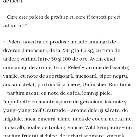
de lucru.
– Care este paleta de produse cu care îi tentați pe cei
interesați?
– Paleta noastră de produse include lumânări de
diverse dimensiuni, de la 250 g la 1,5 kg, cu timp de
ardere variind între 30 și 100 de ore. Avem cinci
combinații de arome: Good Relief – arome de biscuiți și
vanilie, cu note de scorțișoară, nucșoară, piper negru,
anason stelat, portocală și miere; Unfinished Emotions
– parfum uscat, cu note de cafea, lemn și piele,
împodobite cu nuanțe uşoare de geranium, iasomie și
ylang-ylang; Self Gratitude – arome dulci și sărate, de
migdale, nucă, zmeură, alune, nucă de cocos, nectarine,
mosc alb, boabe de tonka și vanilie; Wild Symphony – un
parfum fructat și dulce, de ierburi aromate, zmeură,