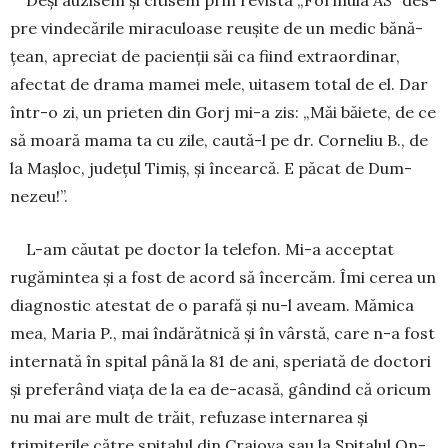
Deşi auzisem şi citisem prin revista „Formula AS” des­
pre vindecările miraculoase reuşite de un medic bă­nă­
țean, apreciat de pacienţii săi ca fiind extraor­dinar,
afec­tat de drama mamei mele, uitasem total de el. Dar
într-o zi, un prieten din Gorj mi-a zis: „Măi băiete, de ce
să moară mama ta cu zile, caută-l pe dr. Cor­neliu B., de
la Maşloc, judeţul Timiş, şi în­cearcă. E păcat de Dum­
nezeu!”.
L-am căutat pe doctor la telefon. Mi-a acceptat
rugămintea şi a fost de acord să încercăm. Îmi cerea un
diagnostic atestat de o parafă şi nu-l aveam. Mă­mica
mea, Maria P., mai în­dărătnică şi în vârstă, care n-a fost
in­ternată în spital până la 81 de ani, speriată de doctori
şi preferând viaţa de la ea de-acasă, gândind că oricum
nu mai are mult de trăit, re­fuzase inter­narea şi
trimiterile către spitalul din Craiova sau la Spi­talul On­