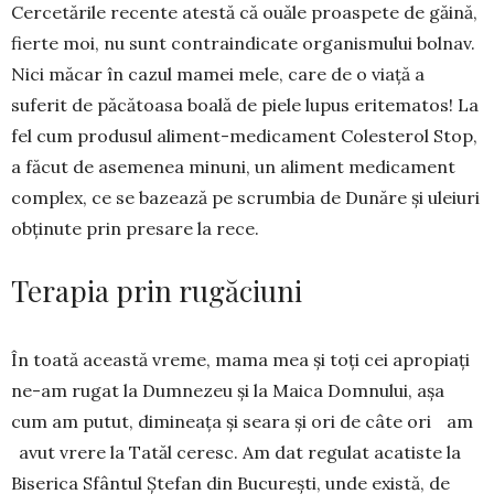
Cercetările re­cente atestă că ouăle proas­pete de găi­nă,
fierte moi, nu sunt contra­in­dicate orga­nismului bol­nav.
Nici măcar în cazul mamei mele, care de o viaţă a
suferit de pă­că­toasa boală de piele lu­pus eri­tematos! La
fel cum produsul ali­ment-medicament Co­les­terol Stop,
a făcut de ase­me­nea minuni, un aliment medica­ment
com­plex, ce se ba­zează pe scrumbia de Dunăre şi ule­iuri
obţinute prin presare la rece.
Terapia prin rugăciuni
În toată această vreme, mama mea şi toţi cei apropiaţi
ne-am rugat la Dumnezeu şi la Maica Dom­nu­lui, aşa
cum am putut, dimineaţa şi seara şi ori de câte ori am
avut vre­re la Tatăl ceresc. Am dat regulat aca­tiste la
Biserica Sfântul Ştefan din Bucureşti, unde există, de