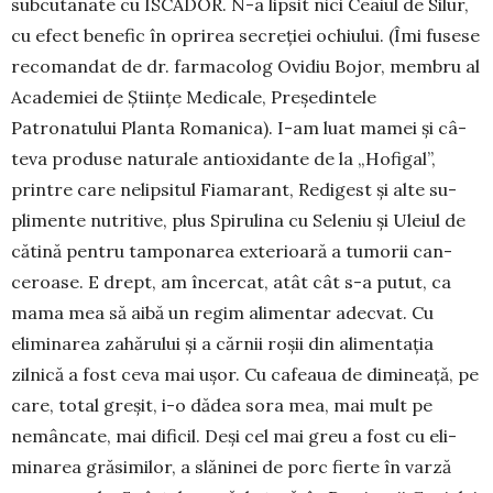
subcutanate cu ISCA­DOR. N-a lip­sit nici Ceaiul de Silur,
cu efect be­ne­fic în oprirea secreţiei ochiului. (Îmi fusese
recomandat de dr. far­macolog Ovidiu Bojor, membru al
Aca­de­miei de Ştiinţe Medicale, Pre­şe­dintele
Patronatului Planta Ro­­manica). I-am luat mamei și câ­
teva produse naturale antioxidante de la „Hofigal”,
printre care ne­lip­situl Fiamarant, Redigest şi alte su­­
plimente nutritive, plus Spiru­lina cu Seleniu şi Uleiul de
că­tină pentru tam­ponarea exterioară a tu­morii can­
ceroa­se. E drept, am în­cer­cat, atât cât s-a pu­tut, ca
mama mea să aibă un regim alimentar adecvat. Cu
eliminarea za­hă­rului şi a cărnii roşii din alimen­taţia
zilnică a fost ceva mai uşor. Cu cafeaua de dimi­nea­ţă, pe
care, to­tal greşit, i-o dădea sora mea, mai mult pe
nemâncate, mai dificil. Deşi cel mai greu a fost cu eli­­
minarea grăsi­milor, a slă­ninei de porc fierte în varză