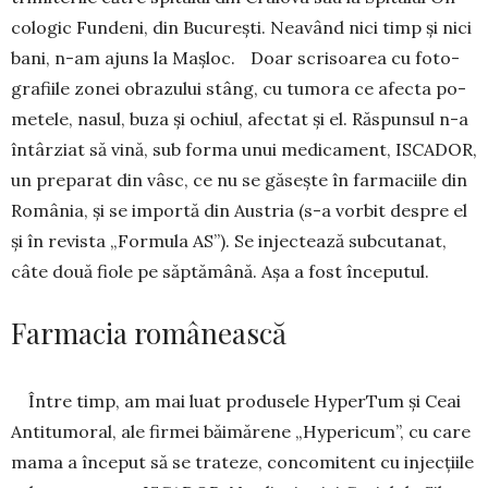
co­logic Fun­deni, din Bucu­reşti. Nea­vând nici timp şi nici
bani, n-am ajuns la Maşloc. Doar scri­soarea cu foto­
gra­fiile zonei obra­zului stâng, cu tumora ce afecta po­
me­te­le, nasul, bu­za şi ochiul, afectat şi el. Răspunsul n-a
în­târ­ziat să vină, sub for­ma unui me­di­ca­ment, ISCA­DOR,
un pre­parat din vâsc, ce nu se gă­seşte în farma­ciile din
Ro­mânia, și se im­portă din Austria (s-a vor­bit despre el
și în revista „Formula AS”). Se injectează subcutanat,
câte două fiole pe săptămână. Aşa a fost începutul.
Farmacia românească
Între timp, am mai luat pro­du­sele HyperTum şi Ceai
Antitu­mo­ral, ale firmei băimărene „Hype­ri­cum”, cu care
mama a început să se trateze, conco­mitent cu injecţiile