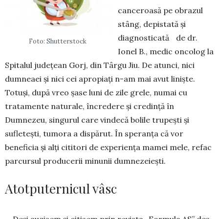
cance­roasă pe obrazul
stâng, depistată şi
diagnosticată de dr.
Foto: Shutterstock
Ionel B., me­dic oncolog la
Spitalul judeţean Gorj, din Târgu Jiu. De atunci, nici
dumneaei şi nici cei apro­piaţi n-am mai avut linişte.
Totuşi, după vreo şase luni de zile grele, numai cu
tratamente naturale, în­cre­dere şi credinţă în
Dumnezeu, singurul care vindecă bolile tru­peşti şi
sufleteşti, tumora a dispărut. În speranța că vor
beneficia și alți cititori de ex­periența mamei mele, refac
parcursul producerii minunii dumne­ze­ieşti.
Atotputernicul vâsc