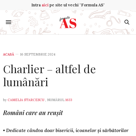
Intra
aici
pe site ul vechi "Formula AS"
ACASĂ
16 SEPTEMBRIE 2024
Charlier – altfel de
lumânări
by
CAMELIA STARCESCU
, NUMĂRUL
1633
Români care au reușit
• Dedicate cândva doar bisericii, icoanelor și sărbătorilor