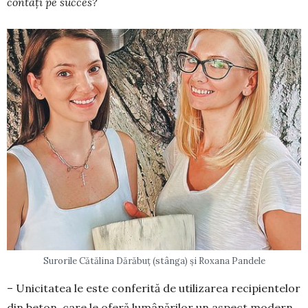
contați pe succes?
Surorile Cătălina Dărăbuț (stânga) și Roxana Pandele
– Unicitatea le este conferită de utilizarea recipientelor
din beton, care le oferă lumânărilor un aspect modern.