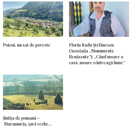
Poieni, un sat de poveste
Florin Radu Ștefănescu
(Asociația „Monumente
Renăscute”): „Când moare o
casă, moare o întreagă lume”
Jintiţa de pomană –
Maramurăş, ţară veche…