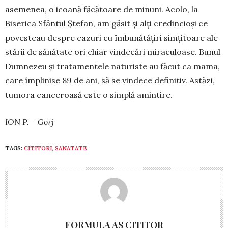
asemenea, o icoană făcă­toare de minuni. A­co­lo, la
Biserica Sfântul Ştefan, am găsit şi alţi cre­dincioşi ce
povesteau despre ca­zuri cu îmbu­nă­tăţiri simţi­toare ale
stării de sănătate ori chiar vin­decări mira­­cu­loa­se. Bunul
Dum­ne­zeu și trata­men­tele naturis­te au fă­cut ca mama,
care împlinise 89 de ani, să se vin­­dece de­finitiv. As­tăzi,
tu­­mora cance­roasă este o simplă a­min­tire.
ION P. – Gorj
TAGS:
CITITORI
,
SANATATE
FORMULA AS CITITOR