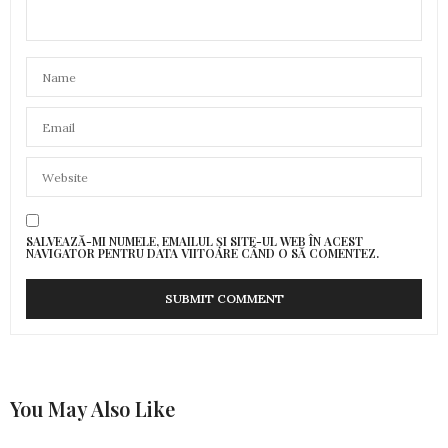
SALVEAZĂ-MI NUMELE, EMAILUL ȘI SITE-UL WEB ÎN ACEST
NAVIGATOR PENTRU DATA VIITOARE CÂND O SĂ COMENTEZ.
You May Also Like