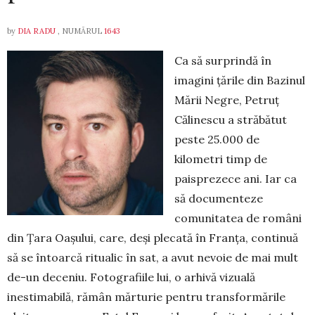
by
DIA RADU
, NUMĂRUL
1643
Ca să surprindă în
imagini țările din Bazinul
Mării Negre, Petruț
Călinescu a străbătut
peste 25.000 de
kilometri timp de
paisprezece ani. Iar ca
să documenteze
comunitatea de români
din Țara Oașului, care, deși plecată în Franța, continuă
să se întoarcă ritualic în sat, a avut nevoie de mai mult
de-un deceniu. Fotografiile lui, o arhivă vizuală
inestimabilă, rămân mărturie pentru transformările