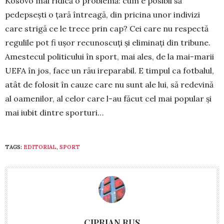
Kosovo mai ridică o problemă: cum e posibil să
pedepsești o țară întreagă, din pricina unor indivizi
care strigă ce le trece prin cap? Cei care nu respectă
regulile pot fi ușor recunoscuți și eliminați din tribune.
Amestecul politicului în sport, mai ales, de la mai-marii
UEFA în jos, face un rău ireparabil. E timpul ca fotbalul,
atât de folosit în cauze care nu sunt ale lui, să redevină
al oamenilor, al celor care l-au făcut cel mai popular și
mai iubit dintre sporturi…
TAGS:
EDITORIAL
,
SPORT
CIPRIAN RUS