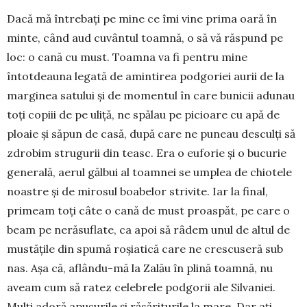
Dacă mă întrebați pe mine ce îmi vine prima oară în
minte, când aud cuvântul toamnă, o să vă răspund pe
loc: o cană cu must. Toamna va fi pentru mine
întotdeauna legată de amintirea podgoriei aurii de la
marginea satului și de momentul în care bunicii adunau
toți copiii de pe uliță, ne spălau pe picioare cu apă de
ploaie și săpun de casă, după care ne puneau desculți să
zdrobim strugurii din teasc. Era o euforie și o bucurie
generală, aerul gălbui al toamnei se umplea de chiotele
noastre și de mirosul boabelor strivite. Iar la final,
primeam toți câte o cană de must proaspăt, pe care o
beam pe nerăsuflate, ca apoi să râdem unul de altul de
mustățile din spumă roșiatică care ne crescuseră sub
nas. Așa că, aflându-mă la Zalău în plină toamnă, nu
aveam cum să ratez celebrele podgorii ale Silvaniei.
Mulți adoră apusurile și răsăriturile la mare. Dar ați