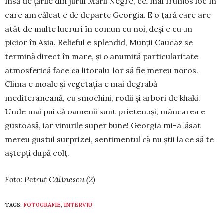
însă de țările din jurul Mării Negre, cel mai frumos loc în
care am călcat e de departe Georgia. E o țară care are
atât de multe lucruri în comun cu noi, deși e cu un
picior în Asia. Relieful e splendid, Munții Caucaz se
termină direct în mare, și o anumită particularitate
atmosferică face ca litoralul lor să fie mereu noros.
Clima e moale și vegetația e mai degrabă
mediteraneană, cu smochini, rodii și arbori de khaki.
Unde mai pui că oamenii sunt prietenoși, mâncarea e
gustoasă, iar vinurile super bune! Georgia mi-a lăsat
mereu gustul surprizei, sentimentul că nu știi la ce să te
aștepți după colț.
Foto: Petruț Călinescu (2)
TAGS:
FOTOGRAFIE
,
INTERVIU