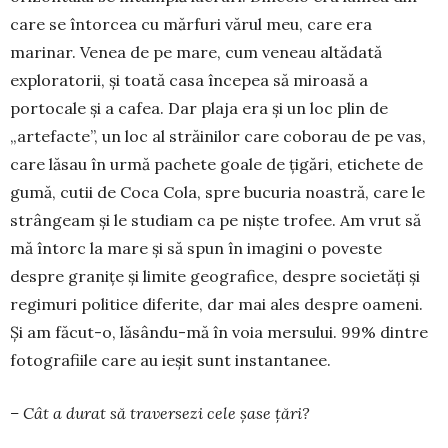
care se întorcea cu mărfuri vărul meu, care era
marinar. Venea de pe mare, cum veneau altădată
exploratorii, și toată casa începea să miroasă a
portocale și a cafea. Dar plaja era și un loc plin de
„artefacte”, un loc al străinilor care coborau de pe vas,
care lăsau în urmă pachete goale de țigări, etichete de
gumă, cutii de Coca Cola, spre bucuria noastră, care le
strângeam și le studiam ca pe niște trofee. Am vrut să
mă întorc la mare și să spun în imagini o poveste
despre granițe și limite geografice, despre societăți și
regimuri politice diferite, dar mai ales despre oameni.
Și am făcut-o, lăsându-mă în voia mersului. 99% dintre
fotografiile care au ieșit sunt instantanee.
– Cât a durat să traversezi cele șase țări?