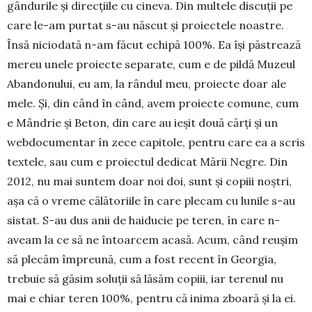
gândurile și direcțiile cu cineva. Din multele discuții pe
care le-am purtat s-au născut și proiectele noastre.
Însă niciodată n-am făcut echipă 100%. Ea își păstrează
mereu unele proiecte separate, cum e de pildă Muzeul
Abandonului, eu am, la rândul meu, proiecte doar ale
mele. Și, din când în când, avem proiecte comune, cum
e Mândrie și Beton, din care au ieșit două cărți și un
webdocumentar în zece capitole, pentru care ea a scris
textele, sau cum e proiectul dedicat Mării Negre. Din
2012, nu mai suntem doar noi doi, sunt și copiii noștri,
așa că o vreme călătoriile în care plecam cu lunile s-au
sistat. S-au dus anii de haiducie pe teren, în care n-
aveam la ce să ne întoarcem acasă. Acum, când reușim
să plecăm împreună, cum a fost recent în Georgia,
trebuie să găsim soluții să lăsăm copiii, iar terenul nu
mai e chiar teren 100%, pentru că inima zboară și la ei.