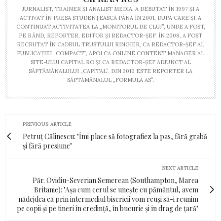
JURNALIST, TRAINER ŞI ANALIST MEDIA. A DEBUTAT ÎN 1997 ŞI A
ACTIVAT ÎN PRESA STUDENŢEASCĂ PÂNĂ ÎN 2001, DUPĂ CARE ŞI-A
CONTINUAT ACTIVITATEA LA „MONITORUL DE CLUJ”, UNDE A FOST,
PE RÂND, REPORTER, EDITOR ŞI REDACTOR-ŞEF. ÎN 2008, A FOST
RECRUTAT ÎN CADRUL TRUSTULUI RINGIER, CA REDACTOR-ŞEF AL
PUBLICAŢIEI „COMPACT”, APOI CA ONLINE CONTENT MANAGER AL
SITE-ULUI CAPITAL.RO ŞI CA REDACTOR-ŞEF ADJUNCT AL
SĂPTĂMÂNALULUI „CAPITAL”. DIN 2010 ESTE REPORTER LA
SĂPTĂMÂNALUL „FORMULA AS”.
PREVIOUS ARTICLE
Petruț Călinescu: "Îmi place să fotografiez la pas, fără grabă
și fără presiune"
NEXT ARTICLE
Păr. Ovidiu-Severian Semerean (Southampton, Marea
Britanie): "Așa cum cerul se unește cu pământul, avem
nădejdea că prin intermediul bisericii vom reuși să-i reunim
pe copii și pe tineri în credință, în bucurie și în drag de țară"