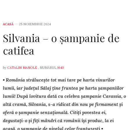
ACASĂ
25 NOIEMBRIE 2024
Silvania – o șampanie de
catifea
by
CATALIN MANOLE
, NUMĂRUL
1643
• România strălucește tot mai tare pe harta vinurilor
lumii, iar județul Sălaj ține fruntea pe harta șampaniilor
lumii! După lovitura dată cu celebra șampanie Carassia, o
altă cramă, Silvania, s-a ridicat din nou pe firmament și
oferă o șampanie senzațională. Citiți povestea ei,
degustați-o și fiți mândri că românii își produc, la ei
acasă, o șampanie de nivelul celor franțuzești •