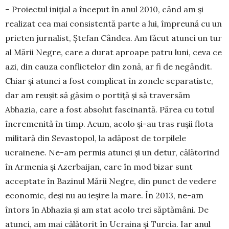
– Proiectul inițial a început în anul 2010, când am și
realizat cea mai consistentă parte a lui, împreună cu un
prieten jurnalist, Ștefan Cândea. Am făcut atunci un tur
al Mării Negre, care a durat aproape patru luni, ceva ce
azi, din cauza conflictelor din zonă, ar fi de negândit.
Chiar și atunci a fost complicat în zonele separatiste,
dar am reușit să găsim o portiță și să traversăm
Abhazia, care a fost absolut fascinantă. Părea cu totul
încremenită în timp. Acum, acolo și-au tras rușii flota
militară din Sevastopol, la adăpost de torpilele
ucrainene. Ne-am permis atunci și un detur, călătorind
în Armenia și Azerbaijan, care în mod bizar sunt
acceptate în Bazinul Mării Negre, din punct de vedere
economic, deși nu au ieșire la mare. În 2013, ne-am
întors în Abhazia și am stat acolo trei săptămâni. De
atunci, am mai călătorit în Ucraina și Turcia. Iar anul