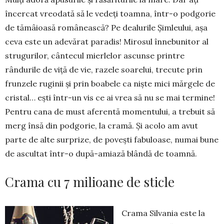
încercat vreodată să le vedeți toamna, într-o podgorie
de tămâioasă românească? Pe dealurile Șimleului, așa
ceva este un adevărat paradis! Mirosul înnebunitor al
strugurilor, cântecul mierlelor ascunse printre
rândurile de viță de vie, razele soarelui, trecute prin
frunzele ruginii și prin boabele ca niște mici mărgele de
cristal… ești într-un vis ce ai vrea să nu se mai termine!
Pentru cana de must aferentă momentului, a trebuit să
merg însă din podgorie, la cramă. Și acolo am avut
parte de alte surprize, de povești fabuloase, numai bune
de ascultat într-o după-amiază blândă de toamnă.
Crama cu 7 milioane de sticle
Crama Silvania este la