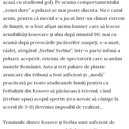
acasă cu stadionul gol). Pe seama comportamentului
„zonei dure” a peluzei se mai poate discuta. Nu e cazul
acum, pentru că meciul s-a jucat într-un climat extrem
de liniștit, n-a fost afișat niciun banner care să lezeze
sensibilități kosovare și abia după minutul 90, mai cu
seamă după provocările jucătorilor oaspeți, s-a auzit,
răzleț, strigătul „Serbia! Serbia!”, într-o parte infimă a
peluzei, acoperit, oricum, de spectatorii care scandau
numele României. Asta și trei pahare de plastic
aruncate din tribună a fost suficient (o „modă”
practicată pe toate stadioanele lumii) pentru ca
fotbaliștii din Kosovo să părăsească terenul, când
(trebuie spus) scopul sportiv (era nevoie să câștige la
scorul de 3-0) devenise imposibil de realizat…
Tensiunile dintre Kosovo și Serbia sunt suficient de