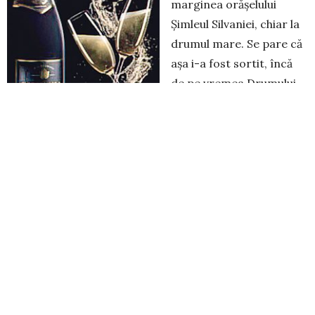
marginea orășelului
Șimleul Silvaniei, chiar la
drumul mare. Se pare că
așa i-a fost sortit, încă
de pe vremea Drumului
Sării, când prin această
poartă spre occident
treceau târgoveți și negustori. O mare parte din tot
comerțul Transilvaniei își aveau drum pe aici, așa că
încă de la 1600, pe locul actualei crame exista un mare
han. Două sute de ani mai târziu, pe la 1800, hanul exista
în continuare, era deținut de o familie de evrei și era
faimos, atât pentru mâncarea bună, dar mai ales
pentru vinul excepțional pe care hangiul îl punea în mod
obișnuit pe mesele drumeților. Călătorii se întrebau
care o fi rețeta secretă pentru o asemenea băutură,