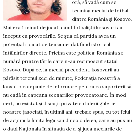
oră, să vadă cum se
termină meciul de fotbal
dintre România și Kosovo.
Mai era 1 minut de jucat, când fotbaliștii kosovari au
început cu provocările. Se știa că partida avea un
potențial ridicat de tensiune, dat fiind istoricul
întâlnirilor directe. Pricina este politica: România se
numără printre țările care n-au recunoscut statul
Kosovo. După ce, la meciul precedent, kosovarii au
părăsit terenul zeci de minute, Federația noastră a
lansat o campanie de informare pentru ca suporterii să
nu cadă în capcana scenariilor provocatoare. În mod
cert, au existat și discuții private cu liderii galeriei
noastre (asociați, în ultimii ani, trebuie spus, cu tot felul
de acțiuni la limita legii sau dincolo de ea, care au pus nu
o dată Naționala în situația de a-și juca meciurile de