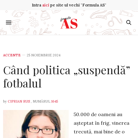
Intra
aici
pe site ul vechi "Formula AS"
ACCENTE
25 NOIEMBRIE 2024
Când politica „suspendă”
fotbalul
by
CIPRIAN RUS
, NUMĂRUL
1645
50.000 de oameni au
așteptat în frig, vinerea
trecută, mai bine de o