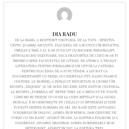
DIA RADU
DE LA MAMĂ, A MOȘTENIT VISĂTORIA, DE LA TATĂ – SPIRITUL
CRITIC ȘI LIMBA ASCUȚITĂ. PLĂCEREA DE-A SCOTOCI ÎN SUFLETUL
OMULUI E ÎNSĂ A EI. S-AR FI FĂCUT CU BUCURIE PSIHANALIST,
ASTROLOG SAU ȚESĂTOARE, DACĂ DRAGOSTEA DE CĂRȚI N-AR FI
ÎMPINS-O SPRE FACULTATEA DE LITERE. DE ATUNCI, A TRĂDAT
LITERATURA PENTRU JURNALISM ȘI UN VIITOR LA CATEDRĂ
PENTRU PLĂCEREA DE-A FI PE TEREN. A LUCRAT CA
DOCUMENTARIST CU PRESA OCCIDENTALĂ (TF1, RADIO FRANCE
CULTURE, LE MONDE), A PUBLICAT REPORTAJE ȘI CRONICI ÎN
REVISTA „ESQUIRE” ȘI, DE DOUĂ DECENII, ESTE EDITOR CULTURAL
LA REVISTA „FORMULA AS”. ÎNTRE TIMP, LE-A ÎMPĂCAT PE TOATE.
CÂND NU SE PIERDE CU OCHII LA CERU-NSTELAT ȘI LA LEGEA
MORALĂ, ÎI SCORMONEȘTE PE CEILALȚI CU ÎNTREBĂRI ȘI ȚESE
POVEȘTI DESPRE ROMÂNIA DE AZI. DIA RADU ESTE AUTOAREA
VOLUMULUI ÎN DIALOG „LUMEA ÎN SI BEMOL, DAN GRIGORE DE
VORBĂ CU DIA RADU”, APĂRUT ÎN 2016, LA EDITURA POLIROM, ȘI A
VOLUMULUI „DIVANUL IMAGINAR, LUMEA ROMÂNEASCĂ ÎN 18
INTERVIURI”, APĂRUT ÎN 2017, LA EDITURA TREI.