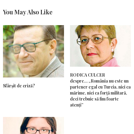
You May Also Like
RODICA CULCER
despre… „România nu este un
Sfârșit de criză?
partener egal cu Turcia, nici ca
mărime, nici ca forță militară,
deci trebuie să fim foarte
atenți”