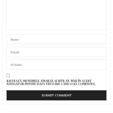
SALVEAZĂ-MI NUMELE, EMAILUL ȘI SITE-UL WEB ÎN ACEST
NAVIGATOR PENTRU DATA VIITOARE CÂND O SĂ COMENTEZ.