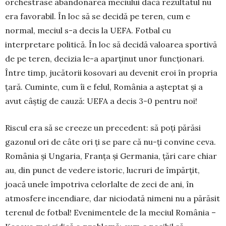
orchestrase abandonarea meciului dacă rezultatul nu
era favorabil. În loc să se decidă pe teren, cum e
normal, meciul s-a decis la UEFA. Fotbal cu
interpretare politică. În loc să decidă valoarea sportivă
de pe teren, decizia le-a aparținut unor funcționari.
Între timp, jucătorii kosovari au devenit eroi în propria
țară. Cuminte, cum îi e felul, România a așteptat și a
avut câștig de cauză: UEFA a decis 3-0 pentru noi!
Riscul era să se creeze un precedent: să poți părăsi
gazonul ori de câte ori ți se pare că nu-ți convine ceva.
România și Ungaria, Franța și Germania, țări care chiar
au, din punct de vedere istoric, lucruri de împărțit,
joacă unele împotriva celorlalte de zeci de ani, în
atmosfere incendiare, dar niciodată nimeni nu a părăsit
terenul de fotbal! Evenimentele de la meciul România –