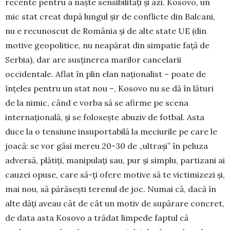
recente pentru a naște sensibilități și azi. Kosovo, un
mic stat creat după lungul șir de conflicte din Balcani,
nu e recunoscut de România și de alte state UE (din
motive geopolitice, nu neapărat din simpatie față de
Serbia), dar are susținerea marilor cancelarii
occidentale. Aflat în plin elan naționalist – poate de
înțeles pentru un stat nou –, Kosovo nu se dă în lături
de la nimic, când e vorba să se afirme pe scena
internațională, și se folosește abuziv de fotbal. Asta
duce la o tensiune insuportabilă la meciurile pe care le
joacă: se vor găsi mereu 20-30 de „ultrași” în peluza
adversă, plătiți, manipulați sau, pur și simplu, partizani ai
cauzei opuse, care să-ți ofere motive să te victimizezi și,
mai nou, să părăsești terenul de joc. Numai că, dacă în
alte dăți aveau cât de cât un motiv de supărare concret,
de data asta Kosovo a trădat limpede faptul că