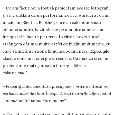
– Ce am făcut noi a fost să proiectăm aceste fotografii
și să le dublăm de un performance live. Am lucrat cu un
muzician, Electric Brother, care a realizat această
coloană sonoră, bazându-se pe anumite sunete sau
înregistrări făcute pe teren. În viitor, ne dorim să
strângem cât mai multe astfel de bucăți multimedia, cu
care să intrăm în zona filmului documentar. Expozițiile
clasice consumă energie și resurse. Cu muzică și cu un
proiector, e mai ușor să faci fotografiile să
călătorească.
– Fotografia documentară presupune o privire întinsă pe
perioade mari de timp. Începi să vezi lucrurile diferit când
stai mai multă vreme într-un loc?
– Teoretic, cu cât petreci mai mult timp undeva, cu atât