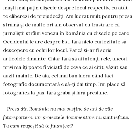
muști mai puțin clișeele despre locul respectiv, cu atât
te eliberezi de prejudecăți. Am lucrat mult pentru presa
străină și de multe ori am observat cu frustrare că
jurnaliștii străini veneau în ­România cu clișeele pe care
Occidentul le are despre Est, fără nicio curiozitate să
descopere cu ochii lor locul. Parcă și-ar fi scris
articolele dinainte. Chiar fără să ai intenții rele, uneori
privirea îți poate fi viciată de ceva ce ai citit, văzut sau
auzit înainte. De aia, cel mai bun lucru când faci
fotografie documentară e să-ți dai timp. Îmi place să
fotografiez la pas, fără grabă și fără presiune.
– Presa din România nu mai susține de ani de zile
fotoreporterii, iar proiectele documentare nu sunt ieftine.
Tu cum reușești să te finanțezi?