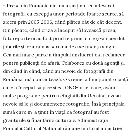
– Presa din România nici nu a susținut cu adevărat
fotografii, cu excepția unor perioade foarte scurte, să
zicem prin 2005-2006, când plătea cât de cât decent.
Din păcate, când criza a început să lovească presa,
fotoreporterii au fost printre primii care și-au pierdut
joburile și le-a rămas sarcina de a se finanța singuri.
Cea mai mare parte a timpului am lucrat ca freelancer
pentru publicații de afară. Colaborez cu două agenții și,
din când în când, când au nevoie de fotografii din
România, mă contactează. O vreme, a funcționat o piață
care a început să pice și ea, ONG-urile, care, având
multe programe pentru refugiații din Ucraina, aveau
nevoie să le și documenteze fotografic. Însă principala
sursă care m-a ținut în viață ca fotograf au fost
granturile și finanțările culturale. Administrația
Fondului Cultural Național rămâne motorul industriei