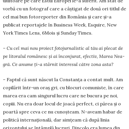
uluitoare pe care Estul Europei le-a suferit. Am stat de
vorbă cu un fotograf care a câștigat de două ori titlul de
cel mai bun fotoreporter din România și care și-a
publicat reportajele în Business Week, Esquire, New
York Times Lens, 6Mois și Sunday Times.
– Cu cel mai nou proiect fotojurnalistic al tău ai plecat de
pe litoralul românesc și ai înconjurat, efectiv, Marea Nea­
gră. Ce anume ți-a stârnit interesul către zona asta?
– Faptul că sunt născut la Constanța a contat mult. Am
copilărit într-un oraș gri, cu blocuri comuniste, în care
marea era cam singurul lucru care ne bucura pe noi,
copiii. Nu era doar locul de joacă perfect, ci părea și o
poartă spre ceva ce nu cunoșteam. N-aveam habar de
politică internațională, dar simțeam că după linia
orizontului se întâmplă lucruri. Dincolo era lumea din