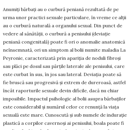
Anumiți bărbați au o curbură peniană rezultată de pe
urma unor practici sexuale particulare, în vreme ce alții
au o curbură naturală a organului sexual. Din punct de
vedere al sănătății, o curbură a penisului (deviație
peniană congenitală) poate fi ori o anomalie anatomică
neînsemnată, ori un simp­tom al bolii nu­mite maladia La
Peyronie, carac­terizată prin apariția de no­duli fibroși
sau plăci pe dosul sau părțile laterale ale penisului, care
este curbat în sus, în jos sau lateral. De­viația poate să
fie bruscă sau progresivă și extrem de dureroasă, astfel
încât raporturile sexuale devin difi­cile, dacă nu chiar
im­po­sibile. Impactul psiho­lo­gic al bolii asupra băr­­baților
este considerabil și numă­rul celor ce renunță la via­ța
sexuală este mare. Cu­nos­cută și sub numele de in­durație
plastică a cor­pilor caver­noși ai penisu­lui, boa­la poate fi