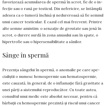
favorizează a­cu­­mularea de sper­mă în scrot, fie de o in­
fec­ție sau o rană pe tes­ticul. Din nefe­ri­ci­re, se întâmplă
ade­sea ca o tu­moră în­­­chisă și nedure­roa­să să fie semnul
unui cancer testicular. E cazul cel mai frec­vent. Printre
alte sem­ne amintim: o senzație de greutate sau jenă în
scrot, o durere surdă în zona anusului sau în spate, o
hipertrofie sau o hiper­sensibilitate a sâ­nilor.
Sânge în spermă
Prezența sângelui în spermă, o anomalie pe care spe­­
cialiștii o nu­mesc hemospermie sau he­matosper­mie,
este cauzată, în gene­ral, de o in­flamație fără gravitate a
unei părți a sis­temului reproducător. Cu toate astea,
consultul unui medic este absolut necesar, pentru că
bărbații cu hemospermie prezintă și riscul unui cancer