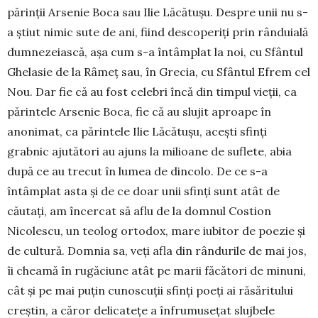
părinții Arsenie Boca sau Ilie Lăcătușu. Despre unii nu s-
a știut nimic sute de ani, fiind descoperiți prin rânduială
dumnezeiască, așa cum s-a întâmplat la noi, cu Sfântul
Ghelasie de la Râmeț sau, în Grecia, cu Sfântul Efrem cel
Nou. Dar fie că au fost celebri încă din timpul vieții, ca
părintele Arsenie Boca, fie că au slujit aproape în
anonimat, ca părintele Ilie Lăcătușu, acești sfinți
grabnic ajutători au ajuns la milioane de suflete, abia
după ce au trecut în lumea de dincolo. De ce s-a
întâmplat asta și de ce doar unii sfinți sunt atât de
căutați, am încercat să aflu de la domnul Costion
Nicolescu, un teolog ortodox, mare iubitor de poezie și
de cultură. Domnia sa, veți afla din rândurile de mai jos,
îi cheamă în rugăciune atât pe marii făcători de minuni,
cât și pe mai puțin cunoscuții sfinți po­eți ai răsăritului
creștin, a căror delicatețe a înfrumusețat slujbele