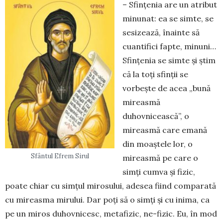
– Sfinţenia are un atribut
minunat: ea se simte, se
sesizează, înainte să
cuantifici fapte, minuni…
Sfinţenia se simte și știm
că la toți sfinții se
vorbește de acea „bună
mireasmă
duhovnicească”, o
mireasmă care emană
din moaștele lor, o
Sfântul Efrem Sirul
mireasmă pe care o
simţi cumva şi fizic,
poate chiar cu simţul mirosului, adesea fiind comparată
cu mireasma mirului. Dar poţi să o simţi și cu inima, ca
pe un miros duhovnicesc, metafizic, ne-fizic. Eu, în mod