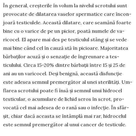
În general, creșterile în volum la nivelul scro­tului sunt
provocate de dilatarea vaselor spermatice care în­con­
joară testiculele. Această dilatare, care seamănă foar­te
bine cu o varice de pe un picior, poată numele de va­
ricocel. El apare mai des pe testiculul stâng și se vede
mai bine când cel în cauză stă în picioare. Majo­ri­tatea
bărbaților acuză și o senzație de îngreunare a tes­­
ticulului. Circa 15-20% dintre bărbații între 15 și 25 de
ani au un varicocel. Deși benignă, această dis­func­ție
este adesea semnul premergător al unei ste­ri­li­tăți. Um­
flarea scrotului poate fi însă și semnul unui hi­drocel
testicular, o acumulare de lichid seros în scrot, pro­
vocată cel mai adesea de o rană sau o infecție. În sfâr­
șit, chiar dacă aceasta se în­tâmplă mai rar, hi­drocelul
este semnul premergător al unui can­cer de tes­ticule.