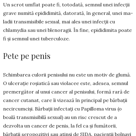
Un scrot umflat poate fi, toto­dată, semnul unei in­fec­ții
grave numită epidi­dimită, da­torată, în general, unei ma­
la­dii trans­mi­sibile sexual, mai ales unei infecții cu
chlamydia sau u­nei ble­noragii. În fine, epi­di­­di­mita poate
fi și sem­nul unei tu­ber­culoze.
Pete pe penis
Schimbarea culorii penisului nu este un motiv de glumă.
O ulcerație roșiatică sau violacee este, ade­sea, semnul
premergător al unui cancer al pe­nisului, formă rară de
cancer cutanat, care îi vi­zează în principal pe bărbații
necircumciși. Bărbații infectați cu Papilloma virus (o
boală transmisibilă sexual) au un risc crescut de a
dezvolta un cancer de penis, la fel ca și fumătorii,
bărbații seropozitivi sau atinși de SIDA, pacienții bolnavi