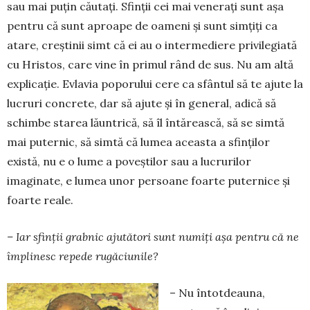
sau mai puțin căutați. Sfinţii cei mai veneraţi sunt așa
pentru că sunt aproape de oameni şi sunt simţiţi ca
atare, creștinii simt că ei au o intermediere privilegiată
cu Hristos, care vine în primul rând de sus. Nu am altă
explicaţie. Evlavia poporului cere ca sfântul să te ajute la
lucruri concrete, dar să ajute şi în general, adică să
schimbe starea lăuntrică, să îl întărească, să se simtă
mai puternic, să simtă că lumea aceasta a sfinţilor
există, nu e o lume a poveştilor sau a lucrurilor
imaginate, e lumea unor persoane foarte puternice și
foarte reale.
– Iar sfinții grabnic ajutători sunt numiți așa pentru că ne
împlinesc repede rugăciunile?
– Nu întotdeauna,