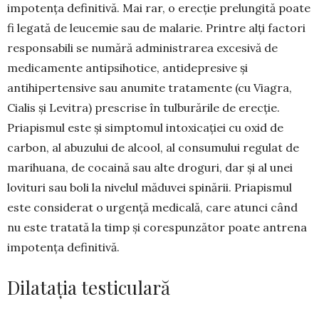
impotența de­finitivă. Mai rar, o erecție pre­lun­gită poate
fi legată de leu­cemie sau de malarie. Prin­tre alți factori
respon­sa­bili se numără ad­minis­tra­rea excesivă de
medicamente antipsihotice, anti­de­­pre­sive și
antihipertensive sau anumite trata­mente (cu Viagra,
Cialis și Levitra) prescrise în tulburările de erecție.
Priapismul este și simptomul intoxicației cu oxid de
carbon, al abuzului de alcool, al con­su­mu­lui regulat de
marihuana, de cocaină sau alte dro­guri, dar și al unei
lovituri sau boli la ni­velul mă­du­vei spinării. Priapismul
este considerat o ur­gență medicală, care atunci când
nu este tratată la timp și corespunzător poate antrena
impotența definitivă.
Dilatația testiculară