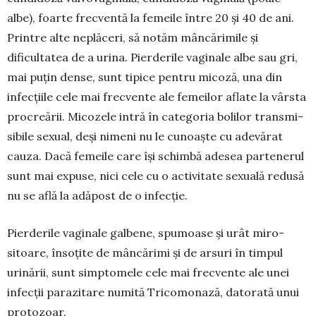
albe), foarte frecventă la femeile între 20 și 40 de ani.
Printre alte neplăceri, să notăm mân­cărimile și
dificultatea de a urina. Pierderile vaginale albe sau gri,
mai puțin dense, sunt tipice pentru mi­coză, una din
infecțiile cele mai frecvente ale femeilor aflate la vârsta
pro­creării. Micozele intră în categoria bolilor transmi­
si­bile sexual, deși nimeni nu le cunoaște cu ade­vărat
cauza. Dacă femeile care își schimbă adesea partenerul
sunt mai expuse, nici cele cu o activitate sexuală redusă
nu se află la adăpost de o infecție.
Pierderile vaginale galbene, spumoase și urât miro­
sitoare, însoțite de mâncărimi și de arsuri în timpul
urinării, sunt simptomele cele mai frecvente ale unei
infecții parazitare numită Tricomonază, datorată unui
protozoar.