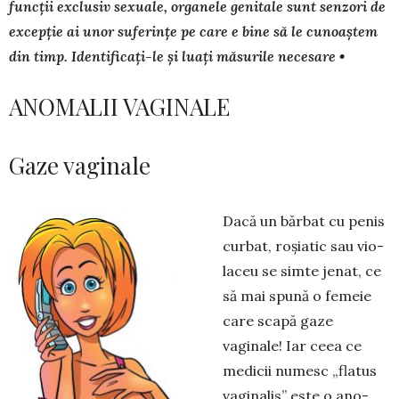
funcții exclusiv sexuale, organele genitale sunt senzori de
excepție ai unor suferințe pe care e bine să le cunoaștem
din timp. Identificați-le și luați măsurile necesare •
ANOMALII VAGINALE
Gaze vaginale
Dacă un bărbat cu penis
curbat, roșiatic sau vio­
laceu se simte jenat, ce
să mai spună o femeie
care scapă gaze
vaginale! Iar ceea ce
medicii numesc „flatus
vaginalis” este o ano­