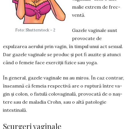
malie extrem de frec­
ventă.
Gazele vaginale sunt
Foto: Shutterstock – 2
provocate de
expulzarea ae­rului prin vagin, în tim­pul unui act sexual.
Dar gazele vaginale se produc și pot fi auzite și atunci
când o femeie face exer­ciții fizice sau yoga.
În general, gazele va­ginale nu au miros. În caz contrar,
înseamnă că fe­meia respectivă are o ruptură între va­
gin și co­lon, o fistulă colova­gi­nală, pro­vocată de o naș­­
tere sau de maladia Crohn, sau o altă pato­logie
intestinală.
Scurgeri vaginale