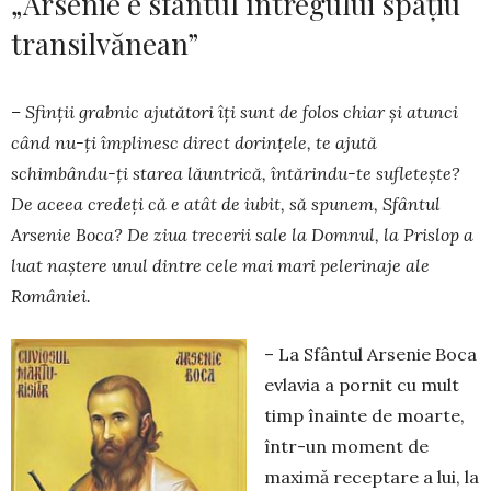
„Arsenie e sfântul întregului spațiu
transilvănean”
– Sfinții grabnic ajutători îți sunt de folos chiar și atunci
când nu-ți împlinesc direct dorințele, te ajută
schimbându-ți starea lăuntrică, întărindu-te sufletește?
De aceea credeți că e atât de iubit, să spunem, Sfântul
Arsenie Boca? De ziua trecerii sale la Domnul, la Prislop a
luat naștere unul dintre cele mai mari pelerinaje ale
României.
– La Sfântul Arsenie Boca
evlavia a pornit cu mult
timp înainte de moarte,
într-un moment de
maximă receptare a lui, la