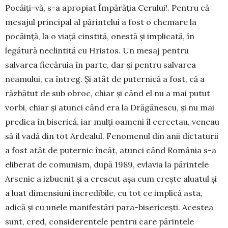
Pocăiţi-vă, s-a apropiat Împărăţia Cerului!. Pentru că
mesajul principal al părintelui a fost o chemare la
pocăinţă, la o viaţă cinstită, onestă şi implicată, în
legătură neclintită cu Hristos. Un mesaj pentru
salvarea fiecăruia în parte, dar şi pentru salvarea
neamului, ca întreg. Şi atât de puternică a fost, că a
răzbătut de sub obroc, chiar și când el nu a mai putut
vorbi, chiar și atunci când era la Drăgănescu, și nu mai
predica în biserică, iar mulţi oameni îl cercetau, veneau
să îl vadă din tot Ardealul. Fenomenul din anii dictaturii
a fost atât de puternic încât, atunci când România s-a
eliberat de comunism, după 1989, evlavia la părintele
Arsenie a izbucnit şi a crescut așa cum creşte aluatul şi
a luat dimensiuni incredibile, cu tot ce implică asta,
adică şi cu unele manifestări para-bisericeşti. Acestea
sunt, cred, considerentele pentru care părintele