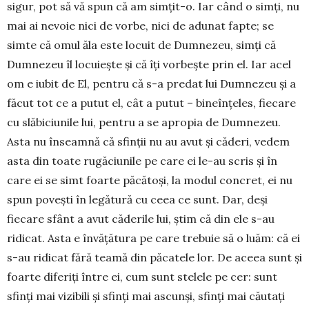
sigur, pot să vă spun că am simţit-o. Iar când o simți, nu
mai ai nevoie nici de vorbe, nici de adunat fapte; se
simte că omul ăla este locuit de Dumnezeu, simţi că
Dumnezeu îl locuieşte şi că îţi vorbeşte prin el. Iar acel
om e iubit de El, pentru că s-a predat lui Dumnezeu şi a
făcut tot ce a putut el, cât a putut – bineînţeles, fiecare
cu slăbiciunile lui, pentru a se apropia de Dumnezeu.
Asta nu înseamnă că sfinții nu au avut și căderi, vedem
asta din toate rugăciunile pe care ei le-au scris și în
care ei se simt foarte păcătoşi, la modul concret, ei nu
spun povești în legătură cu ceea ce sunt. Dar, deși
fiecare sfânt a avut căderile lui, știm că din ele s-au
ridicat. Asta e învăţătura pe care trebuie să o luăm: că ei
s-au ridicat fără teamă din păcatele lor. De aceea sunt și
foarte diferiți între ei, cum sunt stelele pe cer: sunt
sfinţi mai vizibili și sfinţi mai ascunși, sfinți mai căutați