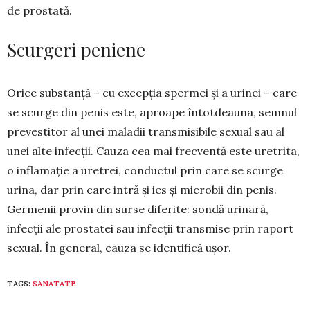
de prostată.
Scurgeri peniene
Orice substanță – cu excepția spermei și a urinei – care
se scurge din penis este, aproape întot­dea­una, semnul
prevestitor al unei maladii transmi­sibile sexual sau al
unei alte infecții. Cauza cea mai frec­ventă este uretrita,
o inflamație a uretrei, con­ductul prin care se scurge
urina, dar prin care intră și ies și microbii din penis.
Germenii provin din surse diferite: sondă uri­nară,
infecții ale prostatei sau infecții transmise prin ra­port
sexual. În general, cauza se identifică ușor.
TAGS:
SANATATE