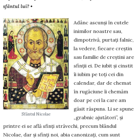
sfântul lui? •
Adânc ascunși în cutele
inimilor noastre sau,
dimpotrivă, purtați falnic,
la vedere, fiecare creștin
sau familie de creștini are
sfinții ei. De iubit și cinstit
îi iubim pe toți cei din
calendar, dar de chemat
în rugăciune îi chemăm
doar pe cei la care am
găsit răspuns. Li se spune
Sfântul Nicolae
„grabnic ajutători”, și
printre ei se află sfinți străvechi, precum blândul
Nicolae, dar și sfinți noi, abia canonizați, cum sunt