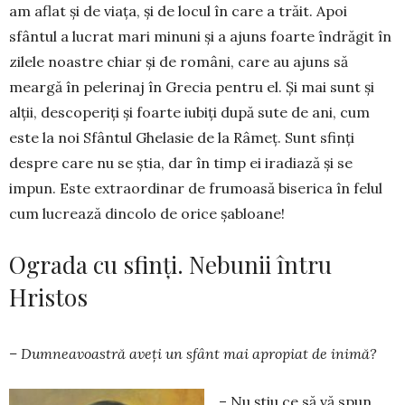
am aflat și de viaţa, şi de locul în care a trăit. Apoi
sfântul a lucrat mari minuni şi a ajuns foarte îndrăgit în
zilele noastre chiar şi de români, care au ajuns să
meargă în pelerinaj în Grecia pentru el. Și mai sunt și
alții, descoperiţi și foarte iubiți după sute de ani, cum
este la noi Sfântul Ghelasie de la Râmeţ. Sunt sfinţi
despre care nu se ştia, dar în timp ei iradiază şi se
impun. Este extraordinar de frumoasă biserica în felul
cum lucrează dincolo de orice şabloane!
Ograda cu sfinți. Nebunii întru
Hristos
– Dumneavoastră aveți un sfânt mai apropiat de inimă?
– Nu ştiu ce să vă spun,