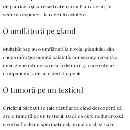
de psoriazis și care se tratează cu Psoraderm, în
vederea expunerii la raze ultraviolete.
O umflătură pe gland
Mulți bărbați au o umflătură la nive­lul glandului, din
cauza infecției nu­­mită bala­nită, consec­in­ța di­rectă a
unei igie­ne intime care lasă de do­rit și care este a­
companiată și de scur­geri din penis.
O tumoră pe un testicul
Oricărui bărbat i se taie răsuflarea când descoperă că
are o tumoră pe un tes­ti­cul. Dacă ea este ne­du­reroasă,
e vorba fie de un sperma­to­cel, un soi de chist care