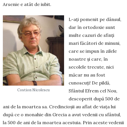
Arsenie e atât de ­iubit.
L-ați pomenit pe dânsul,
dar în ortodoxie sunt
multe cazuri de sfinţi
mari făcători de minuni,
care se impun în zilele
noastre şi care, în
secolele trecute, nici
măcar nu au fost
cunoscuți! De pildă,
Costion Nicolescu
Sfântul Efrem cel Nou,
descoperit după 500 de
ani de la moartea sa. Credincioșii au aflat de viața lui
după ce o monahie din Grecia a avut vedenii cu sfântul,
la 500 de ani de la moartea acestuia. Prin aceste vedenii