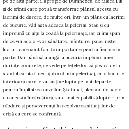
pe de altă parte, îl apropie de Dumnezeu, de Maica Lui
și de sfinții care pot să transforme plânsul acesta cu
lacrimi de durere, de multe ori, într-un plâns cu lacrimi
de bucurie. Văd asta adesea la pelerini. Stau și eu
împreună cu alții la coadă la pelerinaje, iar ei îmi spun
de ce vin acolo –vor sănătate, mântuire, pace, niște
lucruri care sunt foarte importante pentru fiecare în
parte. Dar până să ajungă la bucuria împlinirii unei
dorințe concrete, se vede pe fețele lor că pleacă de la
sfântul căruia îi cer ajutorul prin pelerinaj, cu o bucurie
interioară care le va susține lupta pe mai departe
pentru împlinirea nevoilor. Și atunci, plecând de acolo
cu această încărcătură, sunt mai capabili să lupte – prin
răbdare și perseverență în rezolvarea situațiilor de
criză cu care se confruntă.