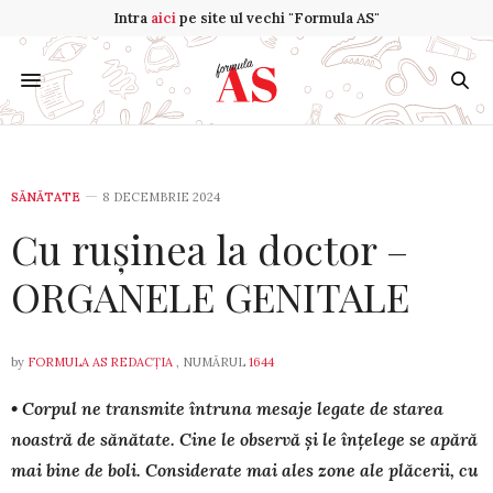
Intra
aici
pe site ul vechi "Formula AS"
SĂNĂTATE
8 DECEMBRIE 2024
Cu rușinea la doctor –
ORGANELE GENITALE
by
FORMULA AS REDACȚIA
, NUMĂRUL
1644
• Corpul ne transmite întruna mesaje legate de starea
noastră de sănătate. Cine le observă și le înțelege se apără
mai bine de boli. Considerate mai ales zone ale plăcerii, cu