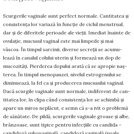
Scurgerile vaginale sunt perfect nor­ma­le. Can­titatea și
consistența lor variază în funcție de ciclul menstrual,
dar și de dife­ritele perioade ale vie­ții. Imediat înainte de
ovulație, mucusul vaginal este mai limpede și mai
vâscos. În timpul sarcinii, diverse secreții se acu­mu­
lează în canalul colului uterin și formează un dop de
mucozități. Pierderea dopului arată că se apro­pie naș­
terea. În timpul menopauzei, nivelul es­tro­­genului se
diminuează, la fel ca și produ­cerea mu­cusului vaginal.
Dacă scurgile vaginale sunt nor­male, indiferent de can­
titatea lor, în clipa când consistența lor se schim­bă și
apare un miros neplăcut, e semn că s-a ivit o pro­blemă
de sănătate. De pildă, scurgerile vaginale groa­se și albe,
brânzoase, sunt tipice pen­tru in­fecțiile cu can­dida –
candidoză vulvovaginală, candidoză vagi­nală (poale