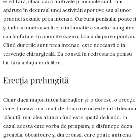
ere­di­tară, chiar dacă motivele prin­cipale sunt răni
apărute în decur­sul unei activități sportive sau al unor
practici sexuale prea intense. Curbu­ra peni­su­lui poate fi
și indiciul unei vasculite, o inflamație a vaselor san­guine
sau lim­fatice. În anumite cazuri, boa­la dis­pare spontan.
Când durerile sunt prea in­tense, este necesară o in­
tervenție chirurgicală. Ea constă în redresarea peni­su­
lui, fără ablația nodu­li­lor.
Erecția prelungită
Chiar dacă majoritatea bărbaților și-o doresc, o erec­ție
care durează mai mult de două ore nu este întotdeauna
plăcută, mai ales atunci când este lip­sită de libido. În
cazul acesta este vorba de pria­pism, o disfuncție deza­
greabilă, o­bo­sitoare și du­reroasă, care poate an­trena