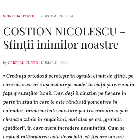
SPIRITUALITATE
7 DECEMBRIE 2024
COSTION NICOLESCU –
Sfinții inimilor noastre
by
CRISTIAN CURTE
, NUMĂRUL
1644
• Credința ortodoxă ocrotește în ograda ei mii de sfinți, pe
care biserica ni-i așează drept model în viață și reazem în
fața greutăților lumii. Dar, deși îi cinstim pe fiecare în
parte în ziua în care le este rânduită pomenirea în
calendar, inima ne bate mai tare pentru unii din ei și îi
chemăm zilnic în rugăciuni, mai ales pe cei „grabnic
ajutători”, în care avem încredere nesmintită. Cum se
explică întâmplarea asta deosebită, că fiecare om are