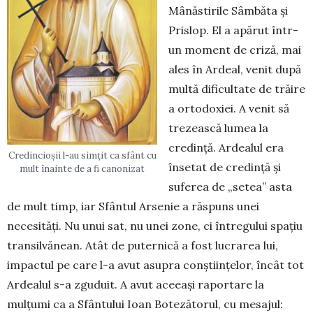
Mânăstirile Sâmbăta şi
Prislop. El a apărut într-
un moment de criză, mai
ales în Ardeal, venit după
multă dificultate de trăire
a ortodoxiei. A venit să
trezească lumea la
credinţă. Ardealul era
Credincioșii l-au simțit ca sfânt cu
însetat de credinţă şi
mult înainte de a fi canonizat
suferea de „setea” asta
de mult timp, iar Sfântul Arsenie a răspuns unei
necesităţi. Nu unui sat, nu unei zone, ci întregului spaţiu
transilvănean. Atât de puternică a fost lucrarea lui,
impactul pe care l-a avut asupra conştiinţelor, încât tot
Ardealul s-a zguduit. A avut aceeaşi raportare la
mulţumi ca a Sfântului Ioan Botezătorul, cu mesajul: