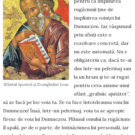
pentru că împlinirea
rugăciunii ţine de
împlinirea voinţei lui
Dumnezeu. Iar răspunsul
prin sfinţi este o
rezolvare concretă, dar
nu este automată. Nu e
obligatoriu ca, dacă te-ai
dus într-un pelerinaj sau
la un hram și te-ai rugat
Sfântul Apostol și Evanghelist Ioan
pentru ceva anume unui
sfânt „grabnic ajutător”,
să se facă pe loc voia ta. Se va face întotdeauna voia lui
Dumnezeu! Însă, într-un pelerinaj, voia ta se apropie
firesc de voia lui Dumnezeu. Plânsul omului la rugăciune
îl spală, pe de o parte, de întinăciunea lui personală, iar