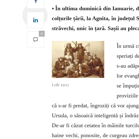
•
În ultima duminică din Ianuarie, di
colțurile țării, la Agnita, în județul 
străvechi, unic în țară. Sașii au plec
0
În urmă cu
speriați d
s-au adăpo
lor evangh
Lole 1902
se împuțin
proviziil
că s-ar fi predat, îngroziți că vor aju
Ursula, o săsoaică inteligentă și îndră
De-ar fi căzut cetatea în mâinile turci
haine vechi, ponosite, de curgeau zdren