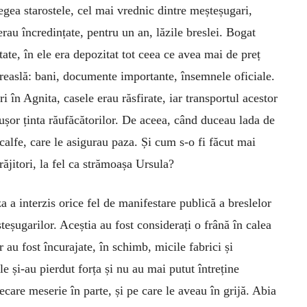
legea starostele, cel mai vrednic dintre meșteșugari,
erau încredințate, pentru un an, lăzile breslei. Bogat
ate, în ele era depozitat tot ceea ce avea mai de preț
breaslă: bani, documente importante, însemnele oficiale.
i în Agnita, casele erau răsfirate, iar transportul acestor
fi ușor ținta răufăcătorilor. De aceea, când duceau lada de
 calfe, care le asigurau paza. Și cum s-o fi făcut mai
ăjitori, la fel ca strămoașa ­Ursula?
 a interzis orice fel de manifestare publică a breslelor
șteșugarilor. Aceștia au fost considerați o frână în calea
 au fost încurajate, în schimb, micile fabrici și
le și-au pierdut forța și nu au mai putut întreține
ecare meserie în parte, și pe care le aveau în grijă. Abia