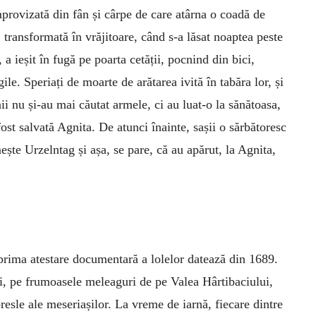
provizată din fân și cârpe de care atârna o coadă de
 transformată în vrăjitoare, când s-a lăsat noap­tea peste
 a ieșit în fugă pe poarta cetății, pocnind din bici,
ile. Speriați de moarte de arătarea ivită în tabăra lor, și
nii nu și-au mai căutat armele, ci au luat-o la sănătoasa,
 fost salvată Agnita. De atunci înainte, sașii o sărbătoresc
ește Urzelntag și așa, se pare, că au apărut, la Agnita,
 prima atestare documentară a lolelor datează din 1689.
i, pe frumoasele meleaguri de pe Valea Hârtibaciului,
resle ale meseriașilor. La vreme de iarnă, fiecare dintre