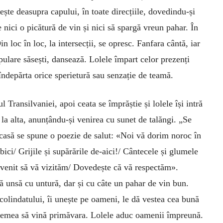
ește deasupra capului, în toate direcțiile, dovedindu-și
nici o picătură de vin și nici să spargă vreun pahar. În
in loc în loc, la intersecții, se opresc. Fanfara cântă, iar
pulare săsești, dansează. Lolele împart celor prezenți
 îndepărta orice sperietură sau senzație de teamă.
l Transilvaniei, apoi ceata se împrăștie și lolele își intră
 la alta, anunțându-și venirea cu sunet de talăngi. „Se
 casă se spune o poezie de salut: «Noi vă dorim noroc în
ici/ Grijile și supărările de-aici!/ Cântecele și glumele
m venit să vă vizităm/ Dovedește că vă respectăm».
ă unsă cu untură, dar și cu câte un pahar de vin bun.
colindatului, îi unește pe oameni, le dă vestea cea bună
e vremea să vină primăvara. Lolele aduc oamenii împreună.