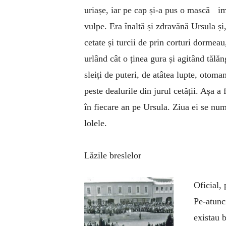
uriașe, iar pe cap și-a pus o mască im
vulpe. Era înaltă și zdravănă Ursula și,
cetate și turcii de prin corturi dormeau,
urlând cât o ținea gura și agitând tălăng
sleiți de puteri, de atâtea lupte, otoma
peste dealurile din jurul cetății. Așa a
în fiecare an pe Ursula. Ziua ei se num
lolele.
Lăzile breslelor
Oficial,
Pe-atunc
existau b