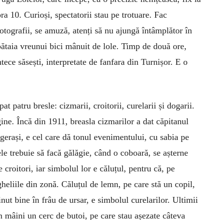
ra 10. Curioși, spectatorii stau pe trotuare. Fac
fotografii, se amuză, atenți să nu ajungă întâmplător în
bătaia vreunui bici mânuit de lole. Timp de două ore,
tece săsești, interpretate de fanfara din Turnișor. E o
t patru bresle: cizmarii, croitorii, curelarii și dogarii.
gine. Încă din 1911, breasla cizmarilor a dat căpitanul
ngerași, e cel care dă tonul evenimentului, cu sabia pe
ele trebuie să facă gălăgie, când o coboară, se așterne
e croitori, iar simbolul lor e căluțul, pentru că, pe
gheliile din zonă. Căluțul de lemn, pe care stă un copil,
inut bine în frâu de ursar, e simbolul curelarilor. Ultimii
în mâini un cerc de butoi, pe care stau așezate câteva