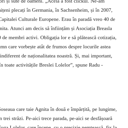
ori și sute de oameni. „Acela a fost clickul. Ne-am
nițeni plecați în Germania, în Sachsenheim, și în 2007,
Capitalei Culturale Europene. Erau în paradă vreo 40 de
nita. Atunci am decis să înființăm și Asociația Breasla
 de membri activi. Obligația lor e să plătească cotizația,
imn care vorbește atât de frumos despre locurile astea
indiferent de naționalitatea noastră. Și, mai important,
n toate activitățile Breslei ­Lolelor”, spune Radu ­
Șoseaua care taie Agnita în două e împărțită, pe lungime,
n trei străzi. Pe-aici trece parada, pe-aici se desfășoară
Fuga Lolelor, care începe, cu o precizie nemțească, fix la