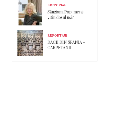
EDITORIAL
Sânziana Pop: mesaj
„Din dosul ușii”
REPORTAJE
DACII DIN SPANIA –
CARPETANII