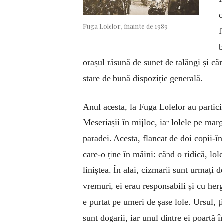
o
Fuga Lolelor, înainte de 1989
orașul răsună de sunet de talăngi și cân
stare de bună dispoziție generală.
Anul acesta, la Fuga Lolelor au participa
Meseriașii în mijloc, iar lolele pe mar
paradei. Acesta, flancat de doi copii-î
care-o ține în mâini: când o ridică, lol
liniștea. În alai, cizmarii sunt urmați d
vremuri, ei erau responsabili și cu her
e purtat pe umeri de șase lole. Ursul, ț
sunt dogarii, iar unul dintre ei poartă 