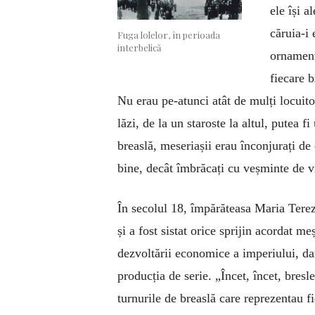
ele își a
căruia-i 
Fuga lolelor, în perioada
interbelică
ornament
fiecare 
Nu erau pe-atunci atât de mulți locuitor
lăzi, de la un staroste la altul, putea 
breaslă, meseriașii erau înconjurați de
bine, decât îmbrăcați cu veșminte de vr
În secolul 18, împărăteasa Maria Tereza
și a fost sistat orice sprijin acordat me
dezvoltării economice a imperiului, dar
producția de serie. „Încet, încet, bresle
turnurile de breaslă care reprezentau fi