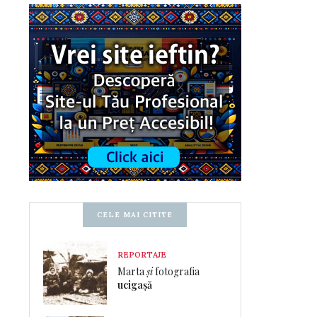
CELE MAI CITITE
REPORTAJE
Marta
și
fotografia
ucigașă