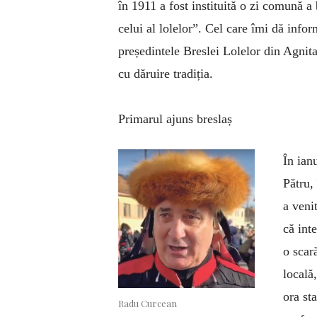
în 1911 a fost instituită o zi comună a
celui al lolelor”. Cel care îmi dă info
președintele Breslei Lolelor din Agnita
cu dăruire tradiția.
Primarul ajuns breslaș
În ian
Pătru,
a venit
că int
o scar
locală
ora st
Radu Curcean