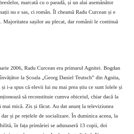
 breslelor, marcată cu o paradă, și un alai asemănător
rmații nu e sas, ci român. Îl cheamă Radu Curcean și e
. Majoritatea sașilor au plecat, dar românii le continuă
uarie 2006, Radu Curcean era primarul Agnitei. Bogdan
 învățător la Școala „Georg Daniel Teutsch” din Agnita,
 și i-a spus că elevii lui nu mai prea știu ce sunt lolele și
enționează să reconstituie cumva obiceiul, chiar dacă la
ă mai mică. Zis și făcut. Au dat anunț la televiziunea
, dar și pe rețelele de socializare. În duminica aceea, la
abilită, în fața primăriei se adunaseră 13 copii, doi