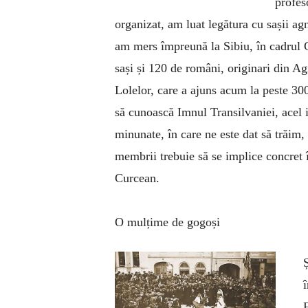
profes
organizat, am luat legătura cu sașii ag
am mers împreună la Sibiu, în cadrul 
sași și 120 de români, originari din Ag
Lolelor, care a ajuns acum la peste 300
să cunoască Imnul Transilvaniei, acel 
minunate, în care ne este dat să trăim, 
membrii trebuie să se implice concret î
Curcean.
O mulțime de gogoși
î