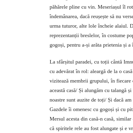
păhărele pline cu vin. Meseriașul îl rot
îndemânarea, dacă reușește să nu verse 
urma tuturor, alte lole încheie alaiul. D
reprezentanții breslelor, în costume po
gogoși, pentru a-și arăta prietenia și a
La sfârșitul paradei, cu toții cântă Imnu
cu adevărat în rol: aleargă de la o casă
vizitează membrii grupului, în fiecare
această casă/ Și alungăm cu talangă și b
noastre sunt auzite de toți/ Și dacă a
Gazdele îi omenesc cu gogoși și cu pit
Mersul acesta din casă-n casă, similar 
că spiritele rele au fost alungate și 