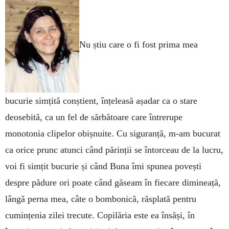
Nu știu care o fi fost prima mea
bucurie simțită conștient, înțeleasă așadar ca o stare
deosebită, ca un fel de sărbătoare care întrerupe
monotonia clipelor obișnuite. Cu siguranță, m-am bucurat
ca orice prunc atunci când părinții se întorceau de la lucru,
voi fi simțit bucurie și când Buna îmi spunea povești
despre pădure ori poate când găseam în fiecare dimineață,
lângă perna mea, câte o bombonică, răsplată pentru
cumințenia zilei trecute. Copilăria este ea însăși, în