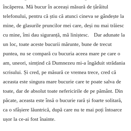
încăperea. Mă bucur în aceeași măsură de țârâitul
telefonului, pentru că știu că atunci cineva se gândește la
mine, de glasurile pruncilor mei care, deși nu mai trăiesc
cu mine, îmi dau siguranță, mă liniștesc. Dar adunate la
un loc, toate aceste bucurii mărunte, bune de trecut
puntea, nu se compară cu bucuria aceea mare pe care o
am, uneori, simțind că Dumnezeu mi-a îngăduit strădania
scrisului. Și cred, pe măsură ce vremea trece, cred că
aceasta este singura mare bucurie care te poate salva de
toate, dar de absolut toate nefericirile de pe pământ. Din
păcate, aceasta este însă o bucurie rară și foarte solitară,
ca o sfâșiere lăuntrică, după care nu te mai poți întoarce
ușor la ce-ai fost înainte.