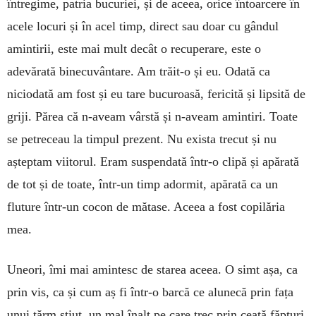
întregime, patria bucuriei, și de aceea, orice întoarcere în
acele locuri și în acel timp, direct sau doar cu gândul
amintirii, este mai mult decât o recuperare, este o
adevărată binecuvântare. Am trăit-o și eu. Odată ca
niciodată am fost și eu tare bucuroasă, fericită și lipsită de
griji. Părea că n-aveam vârstă și n-aveam amintiri. Toate
se petreceau la timpul prezent. Nu exista trecut și nu
așteptam viitorul. Eram suspendată într-o clipă și apărată
de tot și de toate, într-un timp adormit, apărată ca un
fluture într-un cocon de mătase. Aceea a fost copilăria
mea.
Uneori, îmi mai amintesc de starea aceea. O simt așa, ca
prin vis, ca și cum aș fi într-o barcă ce alunecă prin fața
unui țărm știut, un mal înalt pe care trec prin ceață făpturi