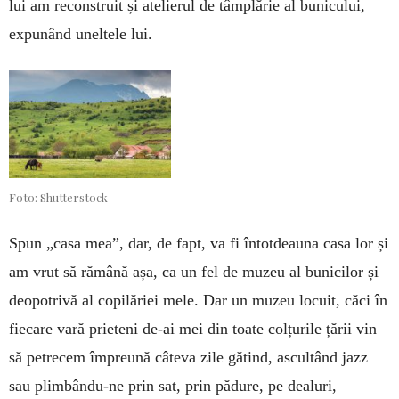
lui am reconstruit și atelierul de tâmplărie al bunicului,
expunând uneltele lui.
Foto: Shutterstock
Spun „casa mea”, dar, de fapt, va fi întotdeauna casa lor și
am vrut să rămână așa, ca un fel de muzeu al bunicilor și
deopotrivă al copilăriei mele. Dar un muzeu locuit, căci în
fiecare vară prieteni de-ai mei din toate colțurile țării vin
să petrecem împreună câteva zile gătind, ascultând jazz
sau plimbându-ne prin sat, prin pădure, pe dealuri,