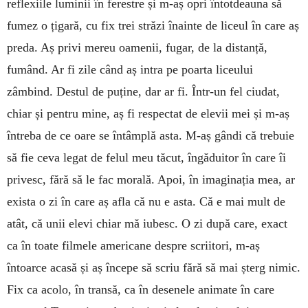
reflexiile luminii în ferestre și m-aș opri întotdeauna să
fumez o țigară, cu fix trei străzi înainte de liceul în care aș
preda. Aș privi mereu oamenii, fugar, de la distanță,
fumând. Ar fi zile când aș intra pe poarta liceului
zâmbind. Destul de puține, dar ar fi. Într-un fel ciudat,
chiar și pentru mine, aș fi respectat de elevii mei și m-aș
întreba de ce oare se întâmplă asta. M-aș gândi că trebuie
să fie ceva legat de felul meu tăcut, îngăduitor în care îi
privesc, fără să le fac morală. Apoi, în imaginația mea, ar
exista o zi în care aș afla că nu e asta. Că e mai mult de
atât, că unii elevi chiar mă iubesc. O zi după care, exact
ca în toate filmele americane despre scriitori, m-aș
întoarce acasă și aș începe să scriu fără să mai șterg nimic.
Fix ca acolo, în transă, ca în desenele animate în care