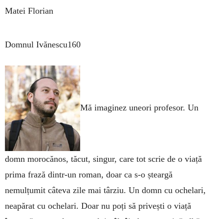
Matei Florian
Domnul Ivănescu160
Mă imaginez uneori profesor. Un
domn morocănos, tăcut, singur, care tot scrie de o viață
prima frază dintr-un roman, doar ca s-o șteargă
nemulțumit câteva zile mai târziu. Un domn cu ochelari,
neapărat cu ochelari. Doar nu poți să privești o viață