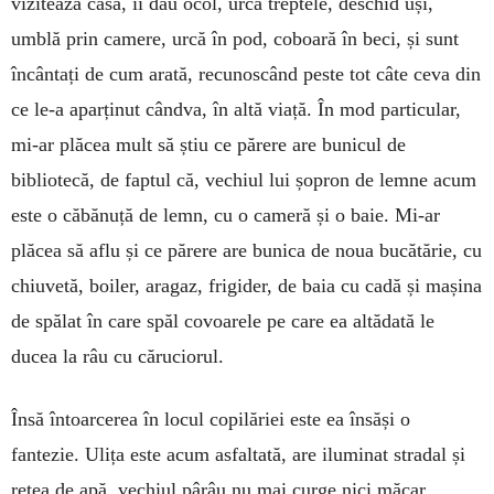
vizitează casa, îi dau ocol, urcă treptele, deschid uși,
umblă prin camere, urcă în pod, coboară în beci, și sunt
încântați de cum arată, recunoscând peste tot câte ceva din
ce le-a aparținut cândva, în altă viață. În mod particular,
mi-ar plăcea mult să știu ce părere are bunicul de
bibliotecă, de faptul că, vechiul lui șopron de lemne acum
este o căbănuță de lemn, cu o cameră și o baie. Mi-ar
plăcea să aflu și ce părere are bunica de noua bucătărie, cu
chiuvetă, boiler, aragaz, frigider, de baia cu cadă și mașina
de spălat în care spăl covoarele pe care ea altădată le
ducea la râu cu căruciorul.
Însă întoarcerea în locul copilăriei este ea însăși o
fantezie. Ulița este acum asfaltată, are iluminat stradal și
rețea de apă, vechiul pârâu nu mai curge nici măcar