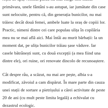
primăvara, unele fântâni s-au astupat, iar jumătate din case
sunt nelocuite, pentru că, din generația bunicilor, nu mai
trăiesc decât două femei, ambele luate la oraș de copiii lor.
Practic, nimeni dintre cei care populau ulița în copilăria
mea nu se mai află aici. Mai întâi au murit bărbații: la un
moment dat, pe ulița bunicilor trăiau șase văduve. Iar
casele bătrânești sunt, cu două excepții (a mea fiind una
dintre ele), ori ruine, ori renovate dincolo de recunoaștere.
Cât despre râu, a scăzut, nu mai are pește, albia s-a
modificat, zăvoiul a cam dispărut. În mare parte din cauza
unei stații de sortare a pietrișului a cărei activitate de peste
20 de ani (cu mult peste limita legală) a echivalat cu
dezastrul ecologic.