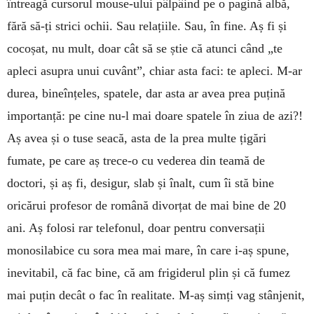
întreagă cursorul mouse-ului pâlpâind pe o pagină albă,
fără să-ți strici ochii. Sau relațiile. Sau, în fine. Aș fi și
cocoșat, nu mult, doar cât să se știe că atunci când „te
apleci asupra unui cuvânt”, chiar asta faci: te apleci. M-ar
durea, bineînțeles, spatele, dar asta ar avea prea puțină
importanță: pe cine nu-l mai doare spatele în ziua de azi?!
Aș avea și o tuse seacă, asta de la prea multe țigări
fumate, pe care aș trece-o cu vederea din teamă de
doctori, și aș fi, desigur, slab și înalt, cum îi stă bine
oricărui profesor de română divorțat de mai bine de 20
ani. Aș folosi rar telefonul, doar pentru conversații
monosilabice cu sora mea mai mare, în care i-aș spune,
inevitabil, că fac bine, că am frigiderul plin și că fumez
mai puțin decât o fac în realitate. M-aș simți vag stânjenit,