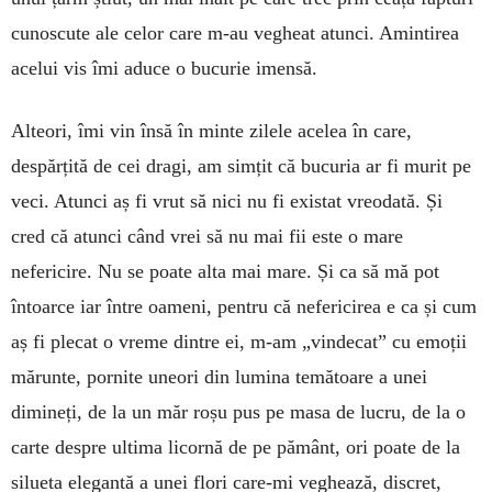
cunoscute ale celor care m-au vegheat atunci. Amintirea
acelui vis îmi aduce o bucurie imensă.
Alteori, îmi vin însă în minte zilele acelea în care,
despărțită de cei dragi, am simțit că bucuria ar fi murit pe
veci. Atunci aș fi vrut să nici nu fi existat vreodată. Și
cred că atunci când vrei să nu mai fii este o mare
nefericire. Nu se poate alta mai mare. Și ca să mă pot
întoarce iar între oameni, pentru că nefericirea e ca și cum
aș fi plecat o vreme dintre ei, m-am „vindecat” cu emoții
mărunte, pornite uneori din lumina temătoare a unei
dimineți, de la un măr roșu pus pe masa de lucru, de la o
carte despre ultima licornă de pe pământ, ori poate de la
silueta elegantă a unei flori care-mi veghează, discret,