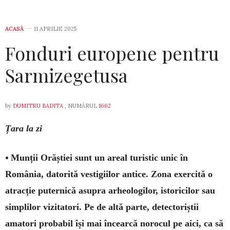
ACASĂ
11 APRILIE 2025
Fonduri europene pentru
Sarmizegetusa
by
DUMITRU BADITA
, NUMĂRUL
1662
Țara la zi
•
Munții Orăștiei sunt un areal turistic unic în
România, datorită vestigiilor antice. Zona exercită o
atracție puternică asupra arheologilor, istoricilor sau
simplilor vizitatori. Pe de altă parte, detectoriștii
amatori probabil își mai încearcă norocul pe aici, ca să