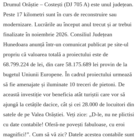
Drumul Orăștie – Costești (DJ 705 A) este unul județean.
Peste 17 kilometri sunt în curs de reconstruire sau
modernizare. Lucrările au început anul trecut și ar trebui
finalizate în noiembrie 2026. Consiliul Județean
Hunedoara anunță într-un comunicat publicat pe site-ul
propriu că valoarea totală a proiectului este de
68.799.224 de lei, din care 58.175.689 lei provin de la
bugetul Uniunii Europene. În cadrul proiectului urmează
să fie amenajate și iluminate 10 treceri de pietoni. De
această investiție vor beneficia atât turiștii care vor să
ajungă la cetățile dacice, cât și cei 28.000 de locuitori din
satele de pe Valea Orăștiei. Veți zice: „D-le, nu ne plictisi
cu date contabile! Oferă-ne povești fabuloase, cu eroi
magnifici!”. Cum să vă zic? Datele acestea contabile sunt