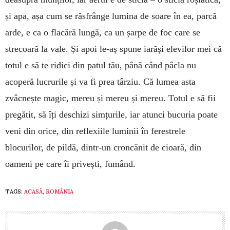
și apa, așa cum se răsfrânge lumina de soare în ea, parcă
arde, e ca o flacără lungă, ca un șarpe de foc care se
strecoară la vale. Și apoi le-aș spune iarăși elevilor mei că
totul e să te ridici din patul tău, până când pâcla nu
acoperă lucrurile și va fi prea târziu. Că lumea asta
zvâcnește magic, mereu și mereu și mereu. Totul e să fii
pregătit, să îți deschizi simțurile, iar atunci bucuria poate
veni din orice, din reflexiile luminii în ferestrele
blocurilor, de pildă, dintr-un croncănit de cioară, din
oameni pe care îi privești, fumând.
TAGS:
ACASĂ
,
ROMÂNIA