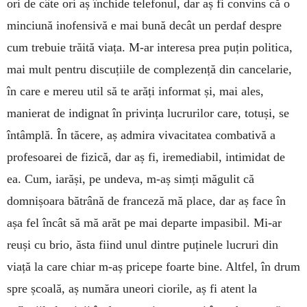
ori de câte ori aș închide telefonul, dar aș fi convins că o
minciună inofensivă e mai bună decât un perdaf despre
cum trebuie trăită viața. M-ar interesa prea puțin politica,
mai mult pentru discuțiile de complezență din cancelarie,
în care e mereu util să te arăți informat și, mai ales,
manierat de indignat în privința lucrurilor care, totuși, se
întâmplă. În tăcere, aș admira vivacitatea combativă a
profesoarei de fizică, dar aș fi, iremediabil, intimidat de
ea. Cum, iarăși, pe undeva, m-aș simți măgulit că
domnișoara bătrână de franceză mă place, dar aș face în
așa fel încât să mă arăt pe mai departe impasibil. Mi-ar
reuși cu brio, ăsta fiind unul dintre puținele lucruri din
viață la care chiar m-aș pricepe foarte bine. Altfel, în drum
spre școală, aș număra uneori ciorile, aș fi atent la