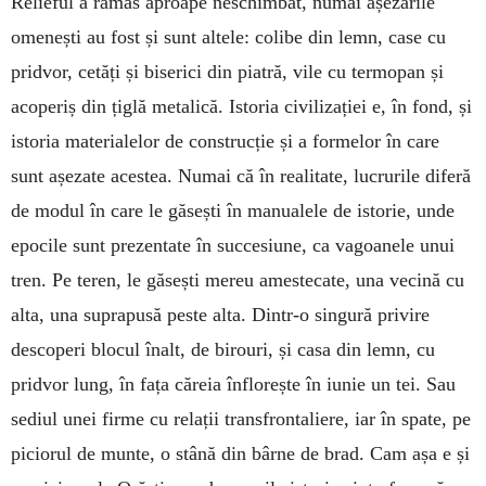
Relieful a rămas aproape neschimbat, numai așezările
omenești au fost și sunt altele: colibe din lemn, case cu
pridvor, cetăți și biserici din piatră, vile cu termopan și
acoperiș din țiglă metalică. Istoria civilizației e, în fond, și
istoria materialelor de construcție și a formelor în care
sunt așezate acestea. Numai că în realitate, lucrurile diferă
de modul în care le găsești în manualele de istorie, unde
epocile sunt prezentate în succesiune, ca vagoanele unui
tren. Pe teren, le găsești mereu amestecate, una vecină cu
alta, una suprapusă peste alta. Dintr-o singură privire
descoperi blocul înalt, de birouri, și casa din lemn, cu
pridvor lung, în fața căreia înflorește în iunie un tei. Sau
sediul unei firme cu relații transfrontaliere, iar în spate, pe
piciorul de munte, o stână din bârne de brad. Cam așa e și