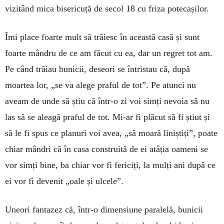
vizitând mica bisericuță de secol 18 cu friza potecașilor.
Îmi place foarte mult să trăiesc în această casă și sunt
foarte mândru de ce am făcut cu ea, dar un regret tot am.
Pe când trăiau bunicii, deseori se întristau că, după
moartea lor, „se va alege praful de tot”. Pe atunci nu
aveam de unde să știu că într-o zi voi simți nevoia să nu
las să se aleagă praful de tot. Mi-ar fi plăcut să fi știut și
să le fi spus ce planuri voi avea, „să moară liniștiți”, poate
chiar mândri că în casa construită de ei atâția oameni se
vor simți bine, ba chiar vor fi fericiți, la mulți ani după ce
ei vor fi devenit „oale și ulcele”.
Uneori fantazez că, într-o dimensiune paralelă, bunicii