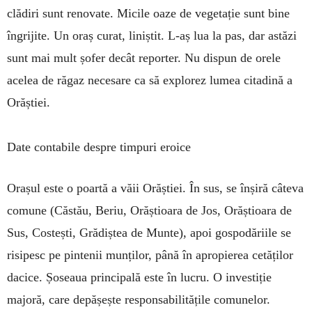
clădiri sunt renovate. Micile oaze de vegetație sunt bine
îngrijite. Un oraș curat, liniștit. L-aș lua la pas, dar astăzi
sunt mai mult șofer decât reporter. Nu dispun de orele
acelea de răgaz necesare ca să explorez lumea citadină a
Orăștiei.
Date contabile despre timpuri eroice
Orașul este o poartă a văii Orăștiei. În sus, se înșiră câteva
comune (Căstău, Beriu, Orăștioara de Jos, Orăștioara de
Sus, Costești, Grădiștea de Munte), apoi gospodăriile se
risipesc pe pintenii munților, până în apropierea cetăților
dacice. Șoseaua principală este în lucru. O investiție
majoră, care depășește responsabilitățile comunelor.