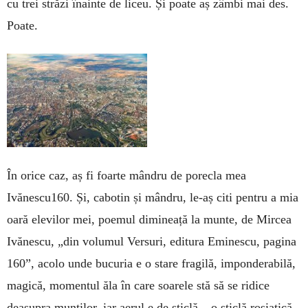
cu trei străzi înainte de liceu. Și poate aș zâmbi mai des.
Poate.
În orice caz, aș fi foarte mândru de porecla mea
Ivănescu160. Și, cabotin și mândru, le-aș citi pentru a mia
oară elevilor mei, poemul dimineață la munte, de Mircea
Ivănescu, „din volumul Versuri, editura Eminescu, pagina
160”, acolo unde bucuria e o stare fragilă, imponderabilă,
magică, momentul ăla în care soarele stă să se ridice
deasupra munților, iar aerul e de sticlă – o sticlă roșiatică,