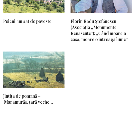
Poieni, un sat de poveste
Florin Radu Ștefănescu
(Asociația „Monumente
Renăscute”): „Când moare o
casă, moare o întreagă lume”
Jintiţa de pomană –
Maramurăş, ţară veche…