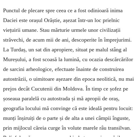
Punctul de plecare spre ceea ce a fost odinioară inima
Daciei este orașul Orăștie, așezat într-un loc prielnic
viețuirii umane. Stau mărturie urmele unor civilizații
străvechi, de acum mii de ani, descoperite în împrejurimi.
La Turdaș, un sat din apropiere, situat pe malul stâng al
Mureșului, a fost scoasă la lumină, cu ocazia descărcărilor
de sarcini arheologice, efectuate înainte de construirea
autostrăzii, o uimitoare așezare din epoca neolitică, nu mai
prejos decât Cucutenii din Moldova. În timp ce șofez pe
șoseaua paralelă cu autostrada și mă apropii de oraș,
geografia locului mă convinge că este ideală pentru locuit:
munți înșiruiți de o parte și de alta a unei câmpii înguste,
prin mijlocul căreia curge în volute marele râu transilvan.