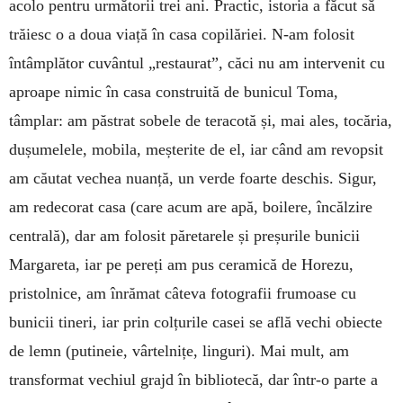
acolo pentru următorii trei ani. Practic, istoria a făcut să
trăiesc o a doua viață în casa copilăriei. N-am folosit
întâmplător cuvântul „restaurat”, căci nu am intervenit cu
aproape nimic în casa construită de bunicul Toma,
tâmplar: am păstrat sobele de teracotă și, mai ales, tocăria,
dușumelele, mobila, meșterite de el, iar când am revopsit
am căutat vechea nuanță, un verde foarte deschis. Sigur,
am redecorat casa (care acum are apă, boilere, încălzire
centrală), dar am folosit păretarele și preșurile bunicii
Margareta, iar pe pereți am pus ceramică de Horezu,
pristolnice, am înrămat câteva fotografii frumoase cu
bunicii tineri, iar prin colțurile casei se află vechi obiecte
de lemn (putineie, vârtelnițe, linguri). Mai mult, am
transformat vechiul grajd în bibliotecă, dar într-o parte a