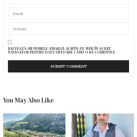
SALVEAZĂ-MI NUMELE, EMAILUL ȘI SITE-UL WEB ÎN ACEST
NAVIGATOR PENTRU DATA VIITOARE CÂND O SĂ COMENTEZ.
You May Also Like