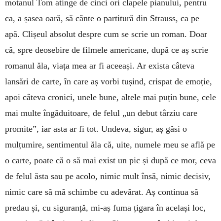
motanul Tom atinge de cinci ori clapele pianului, pentru
ca, a șasea oară, să cânte o partitură din Strauss, ca pe
apă. Clișeul absolut despre cum se scrie un roman. Doar
că, spre deosebire de filmele americane, după ce aș scrie
romanul ăla, viața mea ar fi aceeași. Ar exista câteva
lansări de carte, în care aș vorbi tușind, crispat de emoție,
apoi câteva cronici, unele bune, altele mai puțin bune, cele
mai multe îngăduitoare, de felul „un debut târziu care
promite”, iar asta ar fi tot. Undeva, sigur, aș găsi o
mulțumire, sentimentul ăla că, uite, numele meu se află pe
o carte, poate că o să mai exist un pic și după ce mor, ceva
de felul ăsta sau pe acolo, nimic mult însă, nimic decisiv,
nimic care să mă schimbe cu adevărat. Aș continua să
predau și, cu siguranță, mi-aș fuma țigara în același loc,