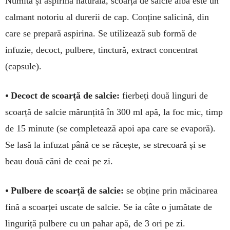
Numită și aspirină naturală, scoarța de salcie albă este un
calmant notoriu al durerii de cap. Conține salicină, din
care se prepară aspirina. Se utilizează sub formă de
infuzie, decoct, pulbere, tinctură, extract concentrat
(capsule).
•
Decoct de scoarță de salcie:
fierbeți două linguri de
scoarță de salcie mărunțită în 300 ml apă, la foc mic, timp
de 15 minute (se completează apoi apa care se evaporă).
Se lasă la infuzat până ce se răcește, se strecoară și se
beau două căni de ceai pe zi.
•
Pulbere de scoarță de salcie:
se obține prin măcinarea
fină a scoarței uscate de salcie. Se ia câte o jumătate de
linguriță pulbere cu un pahar apă, de 3 ori pe zi.