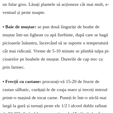
un fular gros. Lăsați plantele să acționeze cât mai mult, e­
ventual și peste noapte.
•
Baie de muștar:
se pun două lingurițe de boabe de
muștar într-un lighean cu apă fierbinte, după care se ba­gă
picioarele înăuntru, în­cer­când să se suporte o tem­pera­tură
cât mai ridicată. Vreme de 5-10 minute se plim­bă tal­pa pi­
cioarelor pe boabele de muștar. Du­re­rile de cap trec ca
prin farmec.
•
Frecții cu castane:
procu­rați-vă 15-20 de fructe de
castan săl­batic, cu­rățați-le de coaja ma­ro și tre­ceți miezul
printr-o mașină de tocat car­ne. Puneți-le într-o sticlă mai
largă la gură și turnați peste ele 1/2 l alcool dublu rafinat