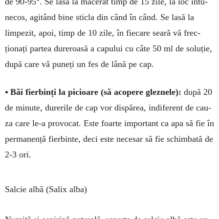
de 90-95°. Se lasă la macerat timp de 15 zile, la loc întu­
necos, agitând bine sticla din când în când. Se lasă la
limpezit, apoi, timp de 10 zile, în fiecare seară vă frec­
ționați partea dureroa­să a capului cu câte 50 ml de soluție,
după care vă puneți un fes de lână pe cap.
•
Băi fierbinți la picioare (să acopere gleznele):
după 20
de mi­nute, durerile de cap vor dispărea, indifer­ent de cau­
za care le-a provo­cat. Este foarte important ca apa să fie în
per­manență fierbinte, deci este nece­sar să fie schimbată de
2-3 ori.
Salcie albă (Salix alba)