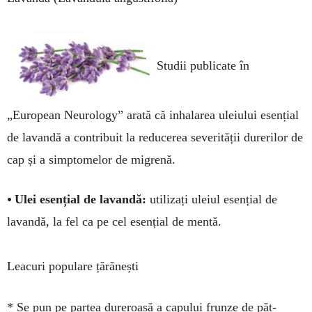
Studii publicate în
„European Neurology” arată că inhalarea uleiului esențial
de lavandă a contribuit la reducerea severității durerilor de
cap și a simptomelor de migrenă.
•
Ulei esențial de lavandă:
utili­zați uleiul esențial de
lavandă, la fel ca pe cel esen­țial de mentă.
Leacuri populare țărănești
* Se pun pe partea dure­roasă a ca­pului frunze de păt­