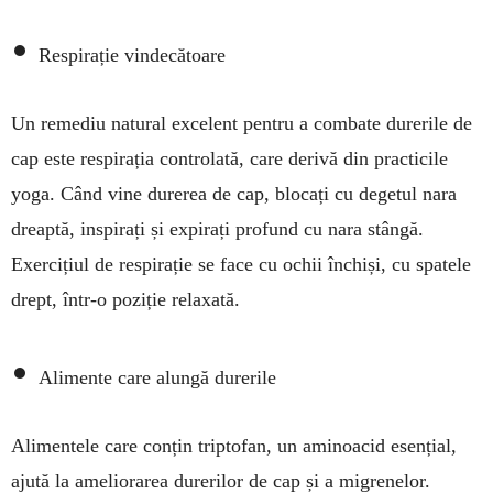
•
Respirație vindecătoare
Un remediu natural excelent pentru a combate durerile de
cap este respirația controlată, care de­rivă din practicile
yoga. Când vine durerea de cap, blocați cu degetul nara
dreaptă, inspirați și ex­pirați profund cu nara stângă.
Exercițiul de res­pirație se face cu ochii închiși, cu spatele
drept, într-o poziție relaxată.
•
Alimente care alungă durerile
Alimentele care conțin triptofan, un aminoacid esen­țial,
ajută la ameliorarea durerilor de cap și a migrenelor.