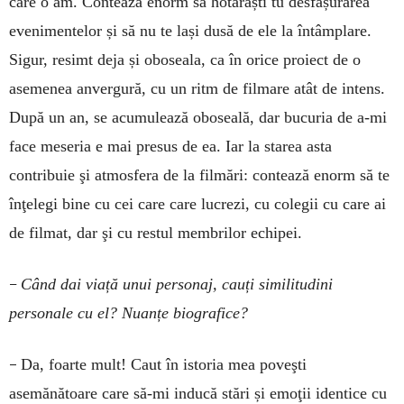
care o am. Contează enorm să hotărăști tu desfășurarea
evenimentelor și să nu te lași dusă de ele la întâmplare.
Sigur, resimt deja și oboseala, ca în orice proiect de o
asemenea anvergură, cu un ritm de filmare atât de intens.
După un an, se acumulează oboseală, dar bucuria de a-mi
face meseria e mai presus de ea. Iar la starea asta
contribuie şi atmosfera de la filmări: contează enorm să te
înţelegi bine cu cei care care lucrezi, cu colegii cu care ai
de filmat, dar şi cu restul membrilor echipei.
–
Când dai viață unui personaj, cauți similitudini
personale cu el? Nuanțe biografice?
–
Da, foarte mult! Caut în istoria mea poveşti
asemănătoare care să-mi inducă stări și emoţii identice cu