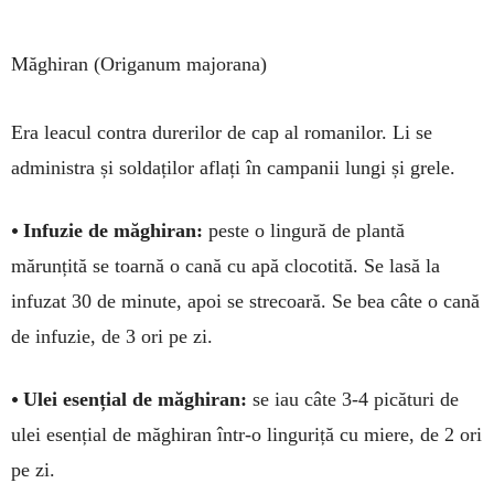
Măghiran (Origanum majorana)
Era leacul contra durerilor de cap al romanilor. Li se
administra și soldaților aflați în campanii lungi și grele.
•
Infuzie de măghiran:
peste o lingură de plantă
mărunțită se toarnă o cană cu apă clocotită. Se lasă la
infuzat 30 de minute, apoi se strecoară. Se bea câte o cană
de infuzie, de 3 ori pe zi.
•
Ulei esențial de măghiran:
se iau câte 3-4 picături de
ulei esențial de măghiran într-o lin­guriță cu miere, de 2 ori
pe zi.