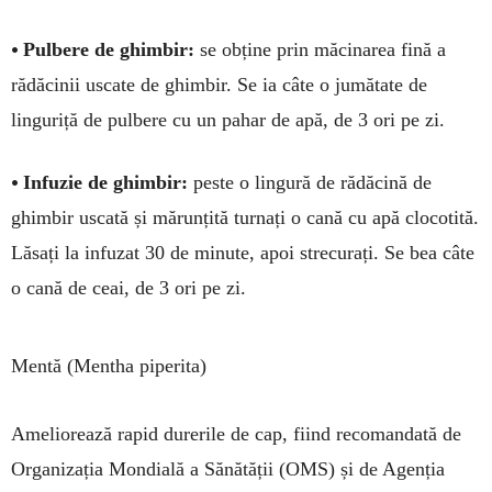
•
Pulbere de ghimbir:
se obține prin mă­cinarea fină a
rădăcinii uscate de ghimbir. Se ia câte o jumătate de
linguriță de pulbere cu un pahar de apă, de 3 ori pe zi.
•
Infuzie de ghimbir:
peste o lingură de rădăcină de
ghimbir uscată și mărunțită turnați o cană cu apă clocotită.
Lăsați la infuzat 30 de mi­nute, apoi strecurați. Se bea câte
o cană de ceai, de 3 ori pe zi.
Mentă (Mentha piperita)
Ameliorează rapid durerile de cap, fiind reco­man­dată de
Organizația Mondială a Sănătății (OMS) și de Agenția