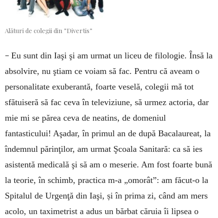
Alături de colegii din ”Divertis”
–
Eu sunt din Iaşi şi am urmat un liceu de filologie. Însă la
absolvire, nu ştiam ce voiam să fac. Pentru că aveam o
personalitate exuberantă, foarte veselă, colegii mă tot
sfătuiseră să fac ceva în televiziune, să urmez actoria, dar
mie mi se părea ceva de neatins, de domeniul
fantasticului! Aşadar, în primul an de după Bacalaureat, la
îndemnul părinţilor, am urmat Şcoala Sanitară: ca să ies
asistentă medicală şi să am o meserie. Am fost foarte bună
la teorie, în schimb, practica m-a „omorât”: am făcut-o la
Spitalul de Urgenţă din Iaşi, și în prima zi, când am mers
acolo, un taximetrist a adus un bărbat căruia îi lipsea o