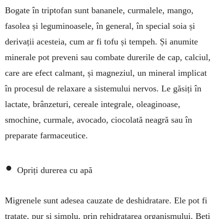
Bogate în triptofan sunt bananele, curmalele, mango,
fasolea și leguminoasele, în ge­neral, în special soia și
derivații acesteia, cum ar fi tofu și tempeh. Și anumite
minerale pot preveni sau combate durerile de cap, calciul,
care are efect calmant, și magneziul, un mineral implicat
în pro­cesul de relaxare a sistemului nervos. Le găsiți în
lac­tate, brânzeturi, cereale integrale, oleaginoase,
smochine, curmale, avocado, ciocolată neagră sau în
preparate farmaceutice.
•
Opriți durerea cu apă
Migrenele sunt adesea cauzate de deshidratare. Ele pot fi
tratate, pur și simplu, prin rehidratarea organismului. Beți