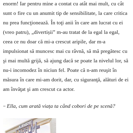
enorm! Iar pentru mine a contat cu atât mai mult, cu cât
sunt o fire cu un anumit tip de sensibilitate, la care critica
nu prea funcţionează. În toţi anii în care am lucrat cu ei
(vreo patru), „divertișii” m-au tratat de la egal la egal,
ceea ce nu doar că mi-a crescut aripile, dar m-a
impulsionat să muncesc mai cu râvnă, să mă pregătesc cu
şi mai multă grijă, să ajung dacă se poate la nivelul lor, să
nu-i incomodez în niciun fel. Poate că n-am reuşit în
măsura în care mi-am dorit, dar, cu siguranţă, alături de ei
am învăţat şi am crescut ca actor.
–
Ella, cum arată viața ta când cobori de pe scenă?