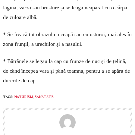
lagină, varză sau brusture și se leagă neapărat cu o câr­pă
de culoare albă.
* Se freacă tot obrazul cu ceapă sau cu usturoi, mai ales în
zona frun­ții, a urechilor și a nasului.
* Bătrânele se legau la cap cu frun­­ze de nuc și de țeli­nă,
de când în­cepea vara și pâ­nă toamna, pentru a se apăra de
durerile de cap.
TAGS:
NATURISM
,
SANATATE