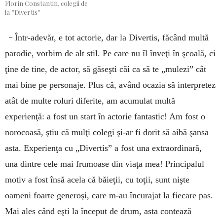
Florin Constantin, colegii de
la ”Divertis”
–
Într-adevăr, e tot actorie, dar la Divertis, făcând multă
parodie, vorbim de alt stil. Pe care nu îl înveţi în şcoală, ci
ţine de tine, de actor, să găseşti căi ca să te „mulezi” cât
mai bine pe personaje. Plus că, având ocazia să interpretez
atât de multe roluri diferite, am acumulat multă
experienţă: a fost un start în actorie fantastic! Am fost o
norocoasă, ştiu că mulţi colegi şi-ar fi dorit să aibă şansa
asta. Experienţa cu „Divertis” a fost una extraordinară,
una dintre cele mai frumoase din viaţa mea! Principalul
motiv a fost însă acela că băieţii, cu toţii, sunt nişte
oameni foarte generoşi, care m-au încurajat la fiecare pas.
Mai ales când eşti la început de drum, asta contează