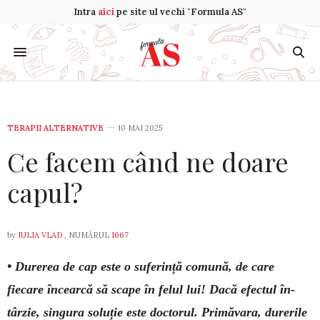
Intra
aici
pe site ul vechi "Formula AS"
TERAPII ALTERNATIVE
10 MAI 2025
Ce facem când ne doare
capul?
by
IULIA VLAD
, NUMĂRUL
1667
• Durerea de cap este o suferință comună, de care
fiecare încearcă să sca­pe în felul lui! Dacă efectul în­
târzie, singura soluție este doctorul. Pri­măvara, dure­rile