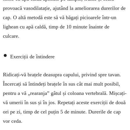
provoacă vasodilatație, aju­tând la ameliorarea durerilor de
cap. O altă metodă este să vă băgați picioarele într-un
lighean cu apă caldă, timp de 10 minute îna­inte de
culcare.
•
Exerciții de întindere
Ridicați-vă brațele deasupra capului, privind spre tavan.
Încercați să întindeți brațele în sus cât mai mult posibil,
pentru a vă „rearanja” gâtul și coloana vertebrală. Miș­cați-
vă umerii în sus și în jos. Repetați aces­te exerciții de două
ori pe zi, timp de cel puțin 5 de minute. Durerile de cap
vor ceda.