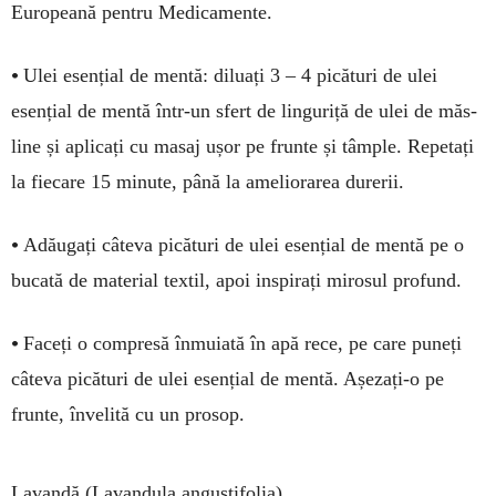
Europeană pentru Medica­mente.
•
Ulei esențial de mentă: diluați 3 – 4 picături de ulei
esențial de mentă în­tr-un sfert de linguriță de ulei de măs­
line și aplicați cu masaj ușor pe frunte și tâm­ple. Repetați
la fiecare 15 minute, până la ameliorarea durerii.
•
Adăugați câteva picături de ulei esențial de mentă pe o
bucată de material textil, apoi inspirați mirosul profund.
•
Faceți o compresă înmuiată în apă rece, pe care puneți
câteva picături de ulei esențial de mentă. Așezați-o pe
frunte, învelită cu un prosop.
Lavandă (Lavandula angustifolia)