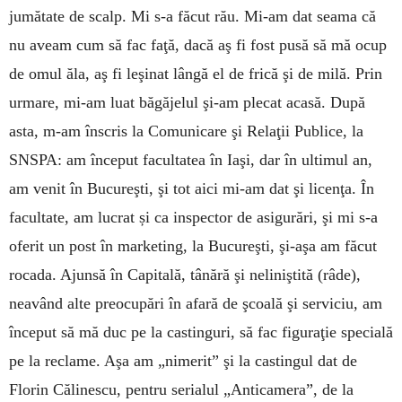
jumătate de scalp. Mi s-a făcut rău. Mi-am dat seama că
nu aveam cum să fac faţă, dacă aş fi fost pusă să mă ocup
de omul ăla, aş fi leşinat lângă el de frică şi de milă. Prin
urmare, mi-am luat băgăjelul şi-am plecat acasă. După
asta, m-am înscris la Comunicare şi Relaţii Publice, la
SNSPA: am început facultatea în Iaşi, dar în ultimul an,
am venit în Bucureşti, şi tot aici mi-am dat şi licenţa. În
facultate, am lucrat și ca inspector de asigurări, şi mi s-a
oferit un post în marketing, la Bucureşti, şi-aşa am făcut
rocada. Ajunsă în Capitală, tânără şi neliniştită (râde),
neavând alte preocupări în afară de şcoală şi serviciu, am
început să mă duc pe la castinguri, să fac figuraţie specială
pe la reclame. Aşa am „nimerit” şi la castingul dat de
Florin Călinescu, pentru serialul „Anticamera”, de la