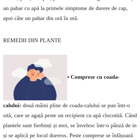
un pahar cu apă la primele simptome de durere de cap,
apoi câte un pahar din oră în oră.
REMEDII DIN PLANTE
•
Comprese cu coada-
calului:
două mâini pline de coada-calului se pun într-o
sită, care se agață peste un re­ci­­pient cu apă clocotită. Când
plantele sunt fierbinți și moi, se învelesc într-o pân­ză de in
și se aplică pe locul du­reros. Peste com­prese se înfășoară