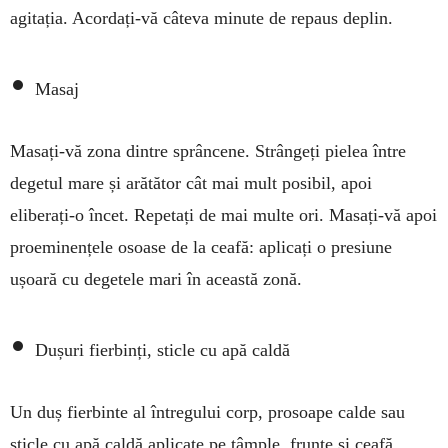
agitația. Acordați-vă câteva minute de repaus deplin.
•
Masaj
Masați-vă zona dintre sprâncene. Strângeți pie­lea între
degetul mare și arătător cât mai mult po­sibil, apoi
eliberați-o încet. Repetați de mai multe ori. Masați-vă apoi
proeminențele osoase de la ceafă: aplicați o presiune
ușoară cu degetele mari în această zonă.
•
Dușuri fierbinți, sticle cu apă caldă
Un duș fierbinte al întregului corp, prosoape calde sau
sticle cu apă caldă aplicate pe tâmple, frunte și ceafă