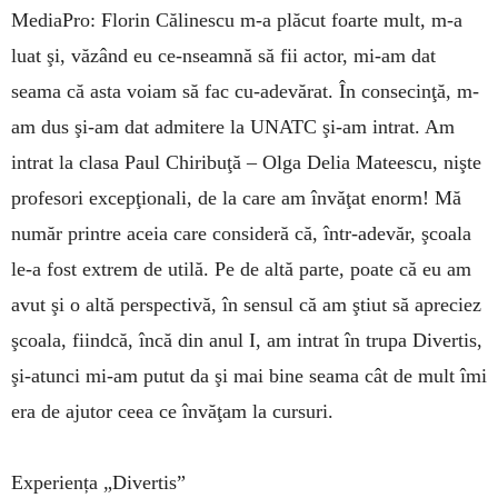
MediaPro: Florin Călinescu m-a plăcut foarte mult, m-a
luat şi, văzând eu ce-nseamnă să fii actor, mi-am dat
seama că asta voiam să fac cu-adevărat. În consecinţă, m-
am dus şi-am dat admitere la UNATC şi-am intrat. Am
intrat la clasa Paul Chiribuţă – Olga Delia Mateescu, nişte
profesori excepţionali, de la care am învăţat enorm! Mă
număr printre aceia care consideră că, într-adevăr, şcoala
le-a fost extrem de utilă. Pe de altă parte, poate că eu am
avut şi o altă perspectivă, în sensul că am ştiut să apreciez
şcoala, fiindcă, încă din anul I, am intrat în trupa Divertis,
şi-atunci mi-am putut da şi mai bine seama cât de mult îmi
era de ajutor ceea ce învăţam la cursuri.
Experiența „Divertis”