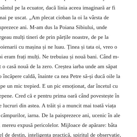
ântul pe la ecuator, dacă linia aceea ima­ginară ar fi
ai pe uscat. „Am plecat cioban la oi la vârsta de
sprezece ani. M-am dus la Poiana Sibiului, unde
geau mulți tineri de prin părțile noastre, de pe la
ienarii cu mașina și ne luau. Ținea și tata oi, vreo o
noi eram frați mulți. Ne trebuiau și nouă bani. Când m-
t o casă nouă de la zero. Creștea iarba unde am săpat
 încăpere caldă, înainte ca nea Petre să-și ducă oile la
t pe un mic trepied. E un pic emoționat, dar încetul cu
 depene. Cred că e pentru prima oară când povestește în
lucruri din astea. A trăit și a muncit mai toată viața
e câmpurilor, iarna. De la paisprezece ani, ucenic în ale
ă, mereu expusă pericolelor. Mijloace de apărare: bâta
l de destin, inteligența practică, spiritul de observație,