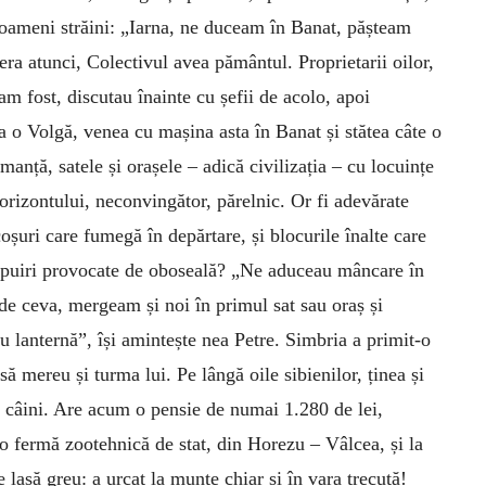
e oameni străini: „Iarna, ne duceam în Banat, pășteam
 era atunci, Colectivul avea pământul. Proprietarii oilor,
am fost, discutau înainte cu șefii de acolo, apoi
 o Volgă, venea cu mașina asta în Banat și stătea câte o
manță, satele și orașele – adică civilizația – cu locuințe
orizontului, neconvingător, părelnic. Or fi adevărate
coșuri care fumegă în depărtare, și blocurile înalte care
hipuiri provocate de oboseală? „Ne aduceau mâncare în
 ceva, mergeam și noi în primul sat sau oraș și
u lanternă”, își amintește nea Petre. Simbria a primit-o
să mereu și turma lui. Pe lângă oile sibienilor, ținea și
rei câini. Are acum o pensie de numai 1.280 de lei,
a o fermă zootehnică de stat, din Horezu – Vâlcea, și la
lasă greu: a urcat la munte chiar și în vara trecută!