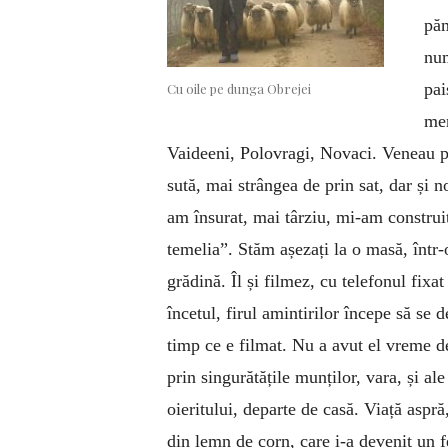
păm
num
pai
Cu oile pe dunga Obrejei
mer
Vaideeni, Polovragi, Novaci. Veneau po
sută, mai strângea de prin sat, dar și 
am însurat, mai târziu, mi-am construi
temelia”. Stăm așezați la o masă, într-o
grădină. Îl și filmez, cu telefonul fixa
încetul, firul amintirilor începe să se
timp ce e filmat. Nu a avut el vreme de 
prin singurătățile munților, vara, și al
oieritului, departe de casă. Viață aspr
din lemn de corn, care i-a devenit un fe