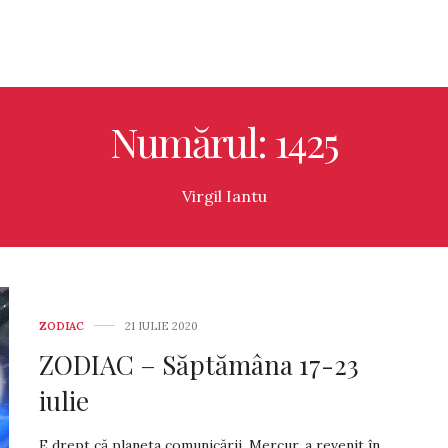
Numărul: 1425
Virgil Iantu
ZODIAC
21 IULIE 2020
ZODIAC – Săptămâna 17-23
iulie
E drept că planeta comunicării, Mercur, a re­venit în