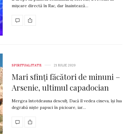
mișcare directă în Rac, dar înaintează…
SPIRITUALITATE
21 IULIE 2020
Mari sfinți făcători de minuni –
Arsenie, ultimul capadocian
Mergea întotdeauna desculț. Dacă îl ve­dea cineva, își lua
degrabă niște pa­puci în picioare, iar…