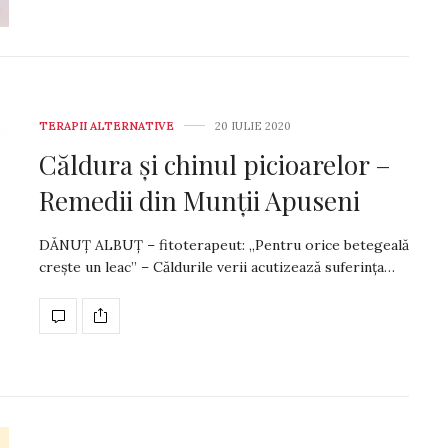
TERAPII ALTERNATIVE
20 IULIE 2020
Căldura și chinul picioarelor –
Remedii din Munții Apuseni
DĂNUȚ ALBUȚ – fitoterapeut: „Pentru orice betegeală
crește un leac” – Căldurile verii acutizează suferința…