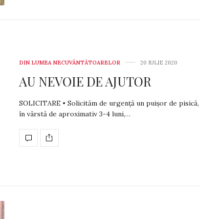
DIN LUMEA NECUVÂNTĂTOARELOR
20 IULIE 2020
AU NEVOIE DE AJUTOR
SOLICITARE • Solicităm de ur­gen­ță un puișor de pi­sică,
în vârstă de apro­ximativ 3-4 luni,…