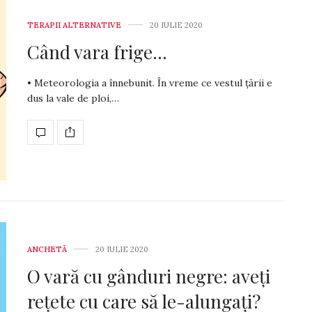
TERAPII ALTERNATIVE
20 IULIE 2020
Când vara frige…
• Meteorologia a înnebunit. În vreme ce vestul țării e
dus la vale de ploi,…
ANCHETĂ
20 IULIE 2020
O vară cu gânduri negre: aveți
rețete cu care să le-alungați?