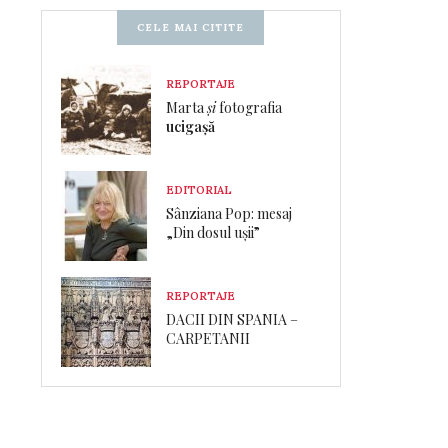
CELE MAI CITITE
REPORTAJE
Marta
și
fotografia
ucigașă
EDITORIAL
Sânziana Pop: mesaj
„Din dosul ușii”
REPORTAJE
DACII DIN SPANIA –
CARPETANII