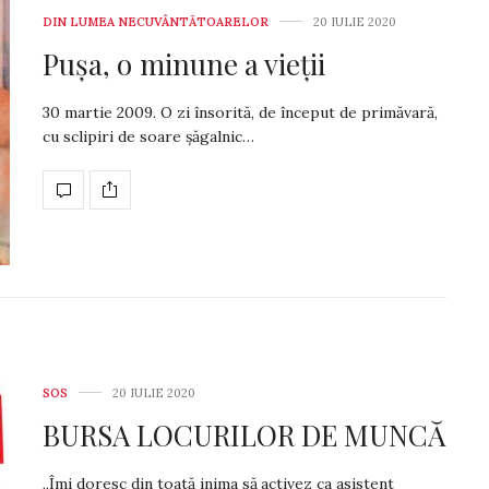
DIN LUMEA NECUVÂNTĂTOARELOR
20 IULIE 2020
Pușa, o minune a vieții
30 martie 2009. O zi însorită, de început de primăvară,
cu scli­piri de soare șăgalnic…
SOS
20 IULIE 2020
BURSA LOCURILOR DE MUNCĂ
„Îmi doresc din toată inima să activez ca asistent