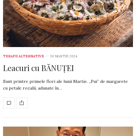
TERAPII ALTERNATIVE
30 MARTIE 2024
Leacuri cu BĂNUȚEI
Sunt printre primele flori ale lunii Martie. „Pui” de margarete
cu petale ro­zalii, adu­nate în…