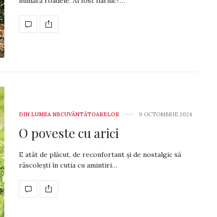
numără roadele. Ai fost harnic?…
DIN LUMEA NECUVÂNTĂTOARELOR
9 OCTOMBRIE 2024
O poveste cu arici
E atât de plăcut, de reconfortant și de nostalgic să
răscolești în cutia cu amintiri…