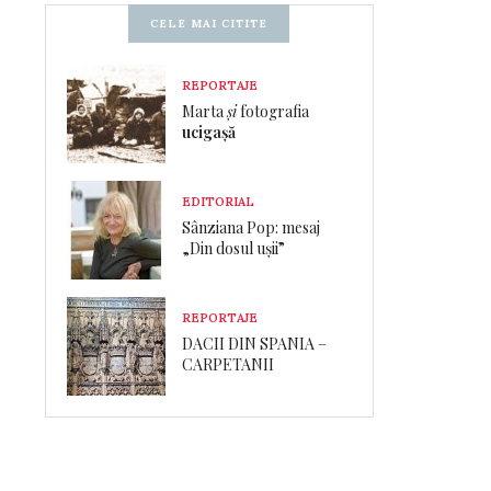
CELE MAI CITITE
REPORTAJE
Marta
și
fotografia
ucigașă
EDITORIAL
Sânziana Pop: mesaj
„Din dosul ușii”
REPORTAJE
DACII DIN SPANIA –
CARPETANII