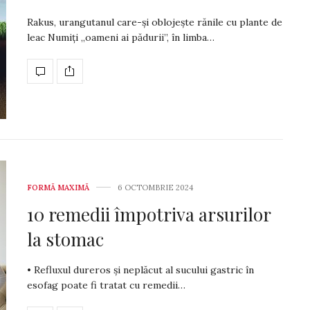
Rakus, urangutanul care-și oblojește rănile cu plante de
leac Numiți „oameni ai pădurii”, în limba…
FORMĂ MAXIMĂ
6 OCTOMBRIE 2024
10 remedii împotriva arsurilor
la stomac
• Refluxul dureros și neplăcut al sucului gastric în
esofag poate fi tratat cu remedii…