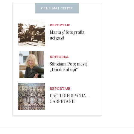
CELE MAI CITITE
REPORTAJE
Marta
și
fotografia
ucigașă
EDITORIAL
Sânziana Pop: mesaj
„Din dosul ușii”
REPORTAJE
DACII DIN SPANIA –
CARPETANII