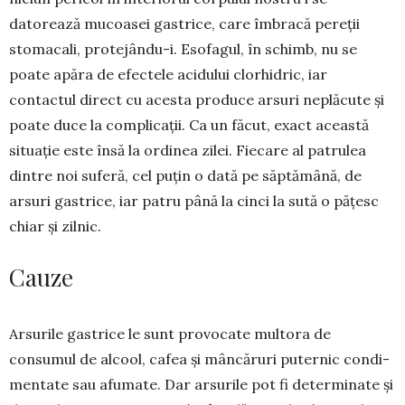
datorează mucoasei gas­trice, care îmbracă pereții
stomacali, protejân­du-i. Esofagul, în schimb, nu se
poate apăra de efectele acidului clorhidric, iar
contactul di­rect cu acesta produce arsuri neplăcute și
poate duce la compli­cații. Ca un făcut, exact această
situație este însă la ordinea zilei. Fiecare al patrulea
dintre noi suferă, cel puțin o dată pe săptămână, de
arsuri gastrice, iar patru până la cinci la sută o pățesc
chiar și zil­nic.
Cauze
Arsurile gastrice le sunt provoca­te mul­tora de
consumul de alcool, cafea și mân­căruri puternic condi­
men­tate sau afumate. Dar arsurile pot fi deter­minate și