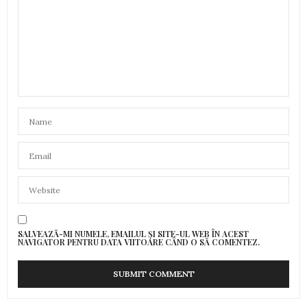
SALVEAZĂ-MI NUMELE, EMAILUL ȘI SITE-UL WEB ÎN ACEST
NAVIGATOR PENTRU DATA VIITOARE CÂND O SĂ COMENTEZ.