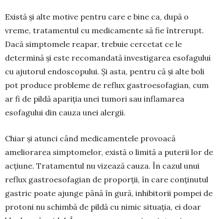
Există și alte motive pentru care e bine ca, după o
vreme, trata­mentul cu me­dicamente să fie întrerupt.
Dacă simpto­mele reapar, trebuie cercetat ce le
determi­nă și este recomandată inves­tigarea esofa­gului
cu ajutorul endosco­pu­lui. Și asta, pentru că și alte boli
pot produce probleme de reflux gastroesofagian, cum
ar fi de pildă apa­riția unei tumori sau infla­marea
esofagului din cau­za unei alergii.
Chiar și atunci când medicamentele provoacă
ameliorarea simptomelor, există o limită a puterii lor de
acțiune. Tratamentul nu vizează cauza. În cazul unui
reflux gastroeso­fagian de proporții, în ­­care conți­nutul
gastric poate ajunge până în gură, inhi­bitorii pom­pei de
protoni nu schim­bă de pildă cu nimic situația, ei doar