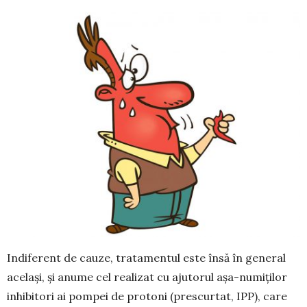
Indiferent de cauze, tratamentul este însă în ge­neral
același, și anume cel realizat cu ajutorul așa-numiților
inhibitori ai pompei de protoni (prescur­tat, IPP), care