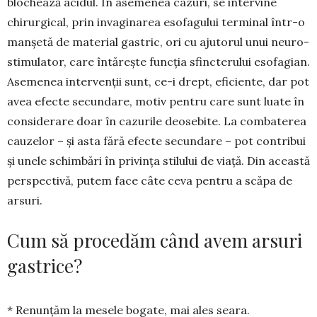
blo­chează acidul. În ase­me­nea cazuri, se intervine
chirurgical, prin invagi­narea esofagului terminal într-o
manșetă de mate­rial gastric, ori cu ajutorul unui neuro­
stimulator, care întărește func­ția sfincterului esofa­gian.
Ase­menea intervenții sunt, ce-i drept, eficien­te, dar pot
avea efecte secundare, motiv pentru care sunt luate în
considerare doar în cazurile deosebite. La com­baterea
cauzelor – și asta fără efecte secundare – pot contribui
și unele schimbări în privința stilului de viață. Din această
perspectivă, putem face câte ceva pentru a scăpa de
arsuri.
Cum să procedăm când avem arsuri
gastrice?
* Renunțăm la mesele bogate, mai ales seara.