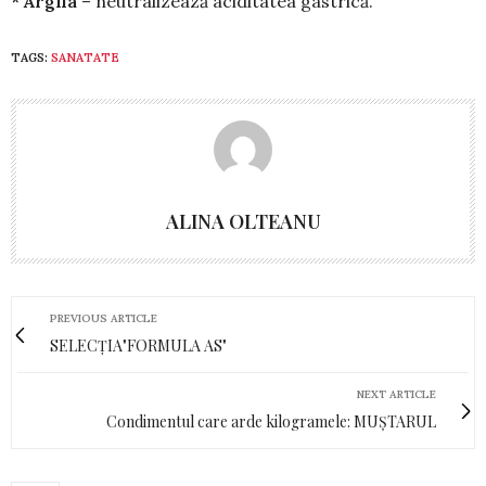
* Argila
– neutralizează aciditatea gas­trică.
TAGS:
SANATATE
ALINA OLTEANU
PREVIOUS ARTICLE
SELECȚIA"FORMULA AS"
NEXT ARTICLE
Condimentul care arde kilogramele: MUȘTARUL