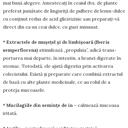
mai bună alegere. Amestecaţi în ceaiul dvs. de plante
preferat jumătate de linguriţă de pulbere de lemn-dulce
cu con­ţinut redus de acid gliciri­zinic sau prepa­raţi-vă
direct din ea un ceai dulce, cu gust minunat.
* Extractele de muşeţel şi de limbişoară (Iberis
semperflorens)
stimulează „propulsia”, adică trans­
portarea mai departe, în intestin, a hra­nei digerate în
stomac. Totodată, ele ajută digestia prin activarea
colecistului. Există şi preparate care combină ex­tractul
de bază cu alte plante medicinale, ce au rolul de a
proteja mucoa­sele.
* Mucilagiile din seminţe de in
– cal­mează mucoasa
iritată.