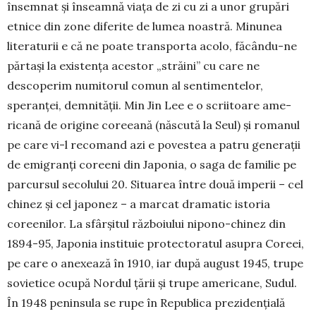
însemnat și în­seam­nă viața de zi cu zi a unor grupări
etnice din zone diferite de lumea noastră. Minunea
litera­turii e că ne poate transporta acolo, făcându-ne
părtași la existența acestor „străini” cu care ne
descoperim numitorul comun al sentimentelor,
speranței, demnității. Min Jin Lee e o scriitoare ame­
ricană de origine coreeană (născută la Seul) și romanul
pe care vi-l recomand azi e povestea a patru generații
de emigranți coreeni din Ja­po­nia, o saga de familie pe
parcursul secolului 20. Si­tuarea între două imperii – cel
chinez și cel ja­ponez – a marcat dramatic istoria
coreenilor. La sfârșitul războiului nipono-chinez din
1894-95, Japonia instituie protectoratul asupra Coreei,
pe care o anexează în 1910, iar după august 1945, trupe
sovietice ocupă Nordul țării și trupe ame­ri­cane, Sudul.
În 1948 peninsula se rupe în Re­publica prezidențială