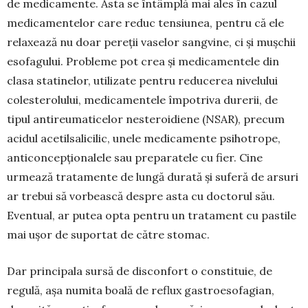
de medica­mente. Asta se în­tâmplă mai ales în cazul
medica­mentelor care reduc tensiunea, pen­tru că ele
relaxează nu doar pereții va­selor sang­vine, ci și mușchii
esofa­gului. Proble­me pot crea și medica­mentele din
clasa statinelor, utilizate pentru reducerea nive­lului
coles­terolului, medicamentele împo­triva du­rerii, de
tipul antireumaticelor ne­steroi­diene (NSAR), precum
acidul ace­til­salicilic, unele medicamente psihotro­pe,
anticon­cep­ționalele sau preparatele cu fier. Cine
urmează tratamente de lungă durată și suferă de arsuri
ar trebui să vor­bească despre asta cu doctorul său.
Eventual, ar putea opta pentru un tratament cu pastile
mai ușor de suportat de către stomac.
Dar principala sursă de disconfort o constituie, de
regulă, așa numita boală de reflux gastroeso­fagian,