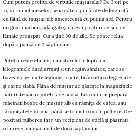
Cum putem profita de virtuțile muștarului? De 3 ori pe
zi, în timpul meselor, se ia câte o jumătate de lin­guriţă
cu făină de muştar alb ames­tecată cu puţină apă. Pentru
un gust mai bun, adăugaţi și câteva picături de suc de
lămâie proaspăt. Cura ține 30 de zile. Se poate relua
după o pau­ză de 2 săptămâni.
Puteţi creşte eficienţa muştarului în lupta cu
kilogramele dacă urmați şi un regim sănătos, care se
bazează pe multe legume, fructe, brânzeturi degresate
şi carne slabă. Făina de muştar se găseşte la magazinele
naturiste sau o puteţi face acasă. Iată cum se prepară:
măcinaţi boabe de muştar alb cu râş­niţa de cafea, sau
fărâmi­țați-le în piuă, până se trans­formă în pulbere. De­
pozitaţi pulberea într-un recipient de sticlă şi păs­traţi-
o la rece, nu mai mult de două săptămâni.