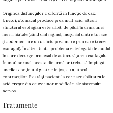
Originea disfuncțiilor e diferită în funcție de caz.
Uneori, stomacul produce prea mult acid, alte­ori
sfincterul esofagian este slăbit, de pildă în urma unei
hernii hiatale (când diafragmul, mușchiul din­tre torace
și abdomen, are un orificiu prea mare prin care trece
esofagul). În alte situații, problema este legată de modul
în care decurge procesul de autocurățare a esofagului.
În mod normal, acesta din urmă ar trebui să împingă
imediat conținutul gastric în jos, cu ajutorul
contracțiilor. Există și pa­cienți la care sensibilitatea la
acid crește din cauza unor modificări ale sistemului
nervos.
Tratamente