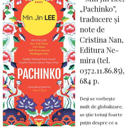
„Pachinko”,
tradu­ce­re și
note de
Cristina Nan,
Editura Ne­
mira (tel.
0372.11.86.85),
684 p.
Deși se vorbește
mult de globalizare,
se știe to­tuși foarte
puțin despre ce a