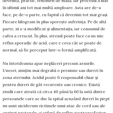
devenită, practic, fenomen de masă, iar pro­cesul a luat
în ultimii ani tot mai multă amploare. Asta are de-a
face, pe de-o parte, cu faptul că deve­nim tot mai grași.
Fiecare kilogram în plus sporește suferința. Pe de altă
parte, ni s-a modificat și ali­mentația, iar consumul de
cafea a crescut. În plus, stresul poate face ca un mic
reflux sporadic de acid, care e ceva cât se poate de
normal, să fie perceput într-o formă amplificată.
Nu întotdeauna apar neplăceri precum arsurile.
Uneori, simțim mai degrabă o presiune sau dureri în
zona sternului. Acidul poate fi responsabil chiar și
pentru dureri de gât recurente sau cronice. Există
studii care atestă că circa 40 până la 60 la sută din­tre
persoanele care se duc la spital acuzând dureri în piept
nu sunt nicidecum victimele unui atac de cord sau ale
anginei pectorale, ci suferă de re­flux gastroesofagian.