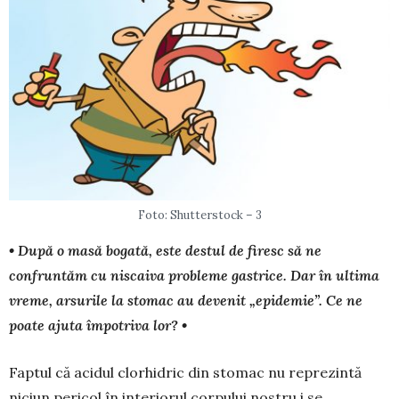
Foto: Shutterstock – 3
• După o masă bogată, este destul de firesc să ne
confruntăm cu niscaiva probleme gastrice. Dar în ultima
vreme, arsurile la stomac au devenit „epidemie”. Ce ne
poate ajuta împotriva lor? •
Faptul că acidul clorhidric din stomac nu reprezintă
niciun pericol în interiorul cor­pului nostru i se