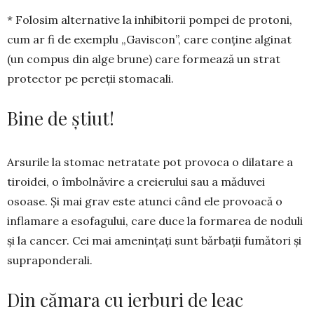
* Folosim alternative la inhibitorii pompei de protoni,
cum ar fi de exemplu „Gaviscon”, care con­ține alginat
(un compus din alge brune) care for­mează un strat
protector pe pereții stomacali.
Bine de știut!
Arsurile la stomac netratate pot provoca o dila­tare a
tiroidei, o îmbolnăvire a creierului sau a mă­duvei
osoase. Și mai grav este atunci când ele pro­voacă o
inflamare a esofagului, care duce la for­marea de no­duli
și la cancer. Cei mai amenințați sunt bărbații fumători și
supraponderali.
Din cămara cu ierburi de leac