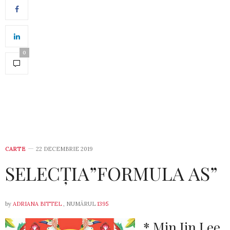
0
CARTE
22 DECEMBRIE 2019
SELECȚIA”FORMULA AS”
by
ADRIANA BITTEL
, NUMĂRUL
1395
* Min Jin Lee,