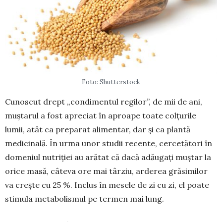
Foto: Shutterstock
Cunoscut drept „condimentul regilor”, de mii de ani,
muş­tarul a fost apreciat în aproape toate colţurile
lumii, atât ca preparat ali­men­tar, dar şi ca plantă
medicinală. În urma unor studii recente, cercetă­tori în
domeniul nutriţiei au arătat că dacă adău­gaţi muştar la
orice ma­să, câteva ore mai târziu, arderea grăsimilor
va creşte cu 25 %. Inclus în mesele de zi cu zi, el poate
stimula metabo­lis­mul pe termen mai lung.