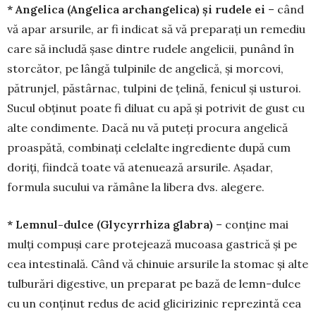
* Angelica (Angelica archangelica) şi rudele ei
– când
vă apar arsurile, ar fi indi­cat să vă preparaţi un re­mediu
care să includă şase dintre rudele ange­licii, punând în
storcător, pe lân­gă tul­pi­nile de angelică, şi mor­covi,
pătrunjel, păstâr­nac, tulpini de ţelină, feni­cul şi usturoi.
Sucul obţinut poate fi diluat cu apă şi po­trivit de gust cu
alte condimente. Dacă nu vă puteţi procura an­ge­li­că
proaspătă, com­binaţi celelalte ingre­diente după cum
doriţi, fiindcă toate vă atenuează arsurile. Aşa­dar,
formula sucului va rămâne la libera dvs. ale­gere.
* Lemnul-dulce (Glycyrrhiza glabra)
– conţine mai
mulţi compuşi care prote­jează mucoasa gastrică şi pe
cea intestinală. Când vă chi­nuie arsurile la stomac şi alte
tulburări diges­tive, un pre­parat pe bază de lemn-dulce
cu un con­ţinut redus de acid glicirizinic reprezintă cea