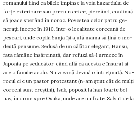
ro­manului fiind ca bilele împinse la voia hazar­dului de
forțe exterioare sau precum cei ce, pier­zând, continuă
să joace spe­rând în noroc. Poves­tea celor patru ge­
nerații în­cepe în 1910, în­tr-o localitate core­ea­nă de
pescari, unde copila Sun­ja își ajută mama să țină o mo­
destă pensiune. Se­dusă de un călător ele­gant, Hansu,
fata rămâne în­săr­ci­nată, dar refuză să-l ur­me­ze în
Japonia pe se­du­cător, când află că acesta e însurat și
are o fa­milie acolo. Nu vrea să devină o întreținută. No­
ro­cul ei e un pastor protestant (n-am știut cât de mulți
co­reeni sunt creștini), Isak, poposit la han foarte bol­
nav, în drum spre Osaka, unde are un frate. Salvat de la
moarte de îngrijirile mamei și fetei, Isak o ia de nevastă
pe Sunja și devine ofi­cial tatăl co­pi­lului. Greutățile noii
familii la Osaka sunt sporite de nașterea încă unui băiat
și de atmosfera ostilă de acolo. Rămasă văduvă, Sun­ja