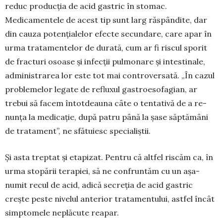
reduc producția de acid gastric în stomac.
Medicamentele de acest tip sunt larg răs­pândite, dar
din cauza potențialelor efecte secun­dare, care apar în
urma tratamentelor de dura­tă, cum ar fi riscul sporit
de fracturi osoase și infecții pulmonare și intestinale,
adminis­trarea lor este tot mai contro­versată. „În cazul
problemelor legate de refluxul gastroeso­fa­gian, ar
trebui să facem întot­deauna câte o tentativă de a re­
nunța la medicație, după patru până la șase săptămâni
de tratament”, ne sfă­tuiesc specialiștii.
Și asta treptat și etapizat. Pentru că altfel riscăm ca, în
urma stopării terapiei, să ne confrun­tăm cu un așa-
numit recul de acid, adică secreția de acid gastric
crește peste nivelul anterior tratamentului, ast­fel încât
simpto­mele neplăcute rea­par.