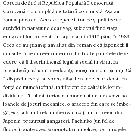
Coreea de Sud și Republica Populară Democrată
Coreeană – o cumplită dic­tatură comunistă. Așa au
rămas până azi. Aceste repere istorice și po­li­tice se
străvăd în narațiune doar vag, subiectul fiind viața
emigranților co­re­eni din Japonia, din 1910 până în 1989.
Ceea ce nu știam și am aflat din roman e că japonezii îi
consideră pe coreeni in­fe­riori din toate punctele de v­
edere, că îi discri­mi­nea­ză le­gal și social în virtutea
preju­de­cății că sunt ne­e­du­cați, leneși, murdari și hoți. Că
îi dis­pre­țu­iesc și nu vor să aibă de a face cu ei decât ca
forță de muncă ieftină, in­diferent de calitățile lor in­
dividuale. Titlul misterios al ro­ma­nului desemnează sa­
loa­­ne­le de jocuri meca­ni­ce, o afa­­cere din care se îmbo­
gă­țesc, sub umbrela ma­­fiei (yacuza), unii coreeni din
Japonia, pre­supuși gangsteri. Pa­chinko (un fel de
flipper) poate avea și conotații simbolice, per­sonajele