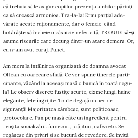
că tre­buia să le asigur co­piilor prezența ambilor pă­rinți
ca să crească ar­mo­nios. Tra-la-la! Erau parțial ade­
vărate aceste rațio­na­mente, dar o femeie, când
hotărăște să încheie o căs­ni­cie nefericită, TRE­BUIE să-și
asume riscurile care decurg dintr-un atare demers. Or,
eu n-am avut curaj. Punct.
Am mers la întâlnirea organizată de doamna avo­cat
Oltean cu oarecare sfială. Ce vor spune ti­nerele parti­
cipante, văzând la aceeași masă o bu­nică în toată regu­
la? Le observ discret: fustițe scur­te, cizme lungi, haine
elegante, fețe îngrijite. Toate degajă un aer de
siguranță! Majoritatea zâmbesc, sunt politicoase,
protocolare. Pun pe masă câte un ingredient pentru
reușita socia­li­zării: fur­securi, prăjituri, cafea etc. Se
regăsesc din priviri și se bucură de revedere. Se invită