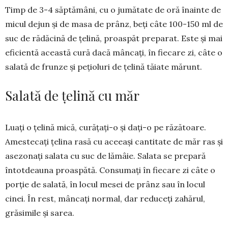
Timp de 3-4 săptămâni, cu o jumătate de oră înainte de
mi­cul dejun şi de masa de prânz, beţi câte 100-150 ml de
suc de rădăcină de ţelină, proas­păt pre­parat. Este şi mai
eficientă această cură dacă mâncați, în fiecare zi, câte o
salată de frunze şi peţioluri de ţelină tăiate mărunt.
Salată de țelină cu măr
Luați o țelină mică, curățați-o și dați-o pe răzătoare.
Amestecați țelina rasă cu aceeași cantitate de măr ras și
asezonați salata cu suc de lămâie. Sa­lata se prepară
întotdeauna proas­pătă. Consumați în fiecare zi câte o
porție de salată, în locul mesei de prânz sau în locul
cinei. În rest, mân­cați normal, dar reduceți zahă­rul,
grăsimile și sarea.