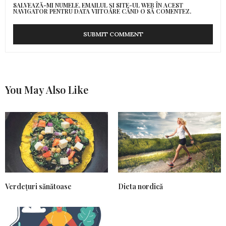
SALVEAZĂ-MI NUMELE, EMAILUL ȘI SITE-UL WEB ÎN ACEST
NAVIGATOR PENTRU DATA VIITOARE CÂND O SĂ COMENTEZ.
You May Also Like
Verdețuri sănătoase
Dieta nordică