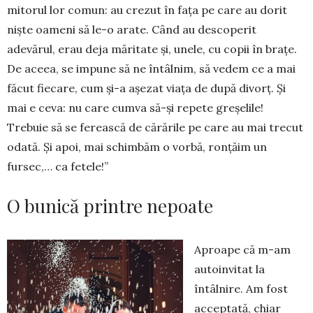
mitorul lor comun: au crezut în fața pe care au dorit
niște oameni să le-o arate. Când au desco­perit
adevărul, erau deja măritate și, unele, cu copii în brațe.
De aceea, se impune să ne în­tâlnim, să vedem ce a mai
făcut fie­care, cum și-a așezat viața de după di­vorț. Și
mai e ceva: nu care cumva să-și repete greșelile!
Trebuie să se ferească de că­rările pe care au mai trecut
odată. Și apoi, mai schim­băm o vorbă, ronțăim un
fursec,… ca fe­tele!”
O bunică printre nepoate
Aproape că m-am
autoinvitat la
întâlnire. Am fost
acceptată, chiar