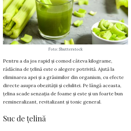
Foto: Shutterstock
Pentru a da jos rapid și comod câteva kilograme,
rădăcina de ţelină este o alegere potrivită. Ajută la
eliminarea apei şi a grăsimilor din organism, cu efecte
directe asupra obezităţii şi celulitei. Pe lângă aceas­ta,
ţelina scade senzaţia de foame şi este şi un foarte bun
remineralizant, revitali­zant şi tonic general.
Suc de ţelină