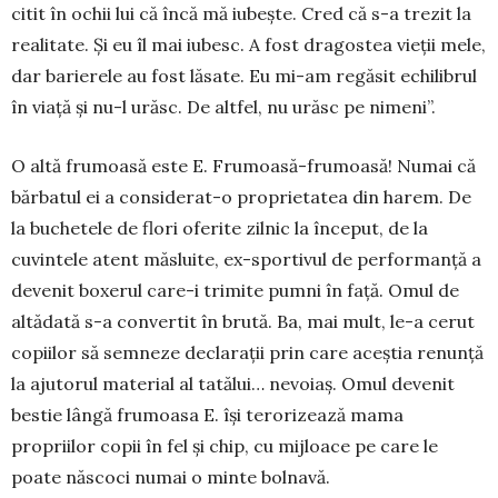
citit în ochii lui că încă mă iubește. Cred că s-a trezit la
rea­litate. Și eu îl mai iu­besc. A fost dra­gostea vieții me­le,
dar ba­rie­rele au fost lăsate. Eu mi-am re­găsit echi­librul
în viață și nu-l urăsc. De altfel, nu urăsc pe ni­meni”.
O altă frumoasă este E. Fru­moasă-fru­moasă! Nu­mai că
băr­batul ei a con­si­derat-o pro­prie­tatea din harem. De
la bu­chetele de flori oferite zilnic la început, de la
cuvintele atent măsluite, ex-spor­tivul de per­for­­manță a
devenit boxerul ca­re-i tri­mite pumni în față. Omul de
altă­dată s-a convertit în brută. Ba, mai mult, le-a ce­rut
copiilor să sem­neze decla­rații prin care aceștia renunță
la ajutorul mate­rial al tatălui… nevoiaș. Omul devenit
bestie lângă fru­moasa E. își tero­ri­zează mama
propriilor copii în fel și chip, cu mij­loa­ce pe care le
poate născoci numai o minte bolna­vă.