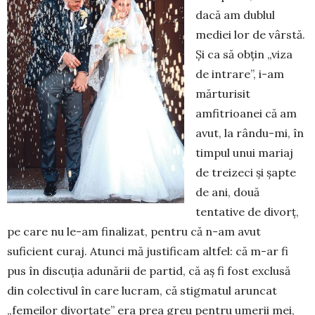
dacă am dublul
mediei lor de vârstă.
Și ca să obțin „viza
de intrare”, i-am
măr­turisit
amfitrioa­nei că am
avut, la rându-mi, în
timpul unui mariaj
de trei­zeci și șapte
de ani, două
tentative de divorț,
pe care nu le-am finalizat, pentru că n-am avut
suficient curaj. Atunci mă jus­tificam altfel: că m-ar fi
pus în discuția adu­nării de partid, că aș fi fost exclusă
din colectivul în care lucram, că stigmatul aruncat
„femeilor di­vor­țate” era prea greu pentru umerii mei,