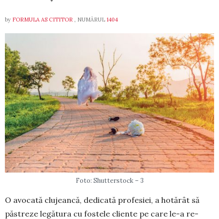
by
FORMULA AS CITITOR
, NUMĂRUL
1404
Foto: Shutterstock – 3
O avocată clujeancă, dedicată profesiei, a hotărât să
păstreze legătura cu fos­tele cliente pe care le-a re­