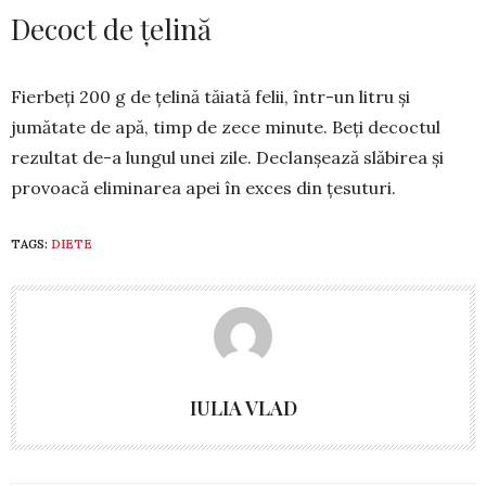
Decoct de țelină
Fierbeți 200 g de țelină tăiată felii, într-un litru și
jumătate de apă, timp de zece minute. Beți decoctul
rezultat de-a lungul unei zile. Declanșează slăbirea și
provoacă eliminarea apei în exces din țesu­turi.
TAGS:
DIETE
IULIA VLAD