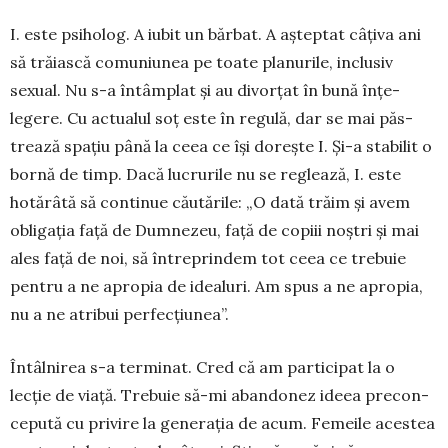
I. este psiholog. A iubit un bărbat. A așteptat câțiva ani
să trăiască comuniunea pe toate planu­rile, inclusiv
sexual. Nu s-a întâmplat și au divor­țat în bună înțe­
legere. Cu actualul soț este în regu­lă, dar se mai păs­
trea­ză spațiu până la ceea ce își dorește I. Și-a stabilit o
bornă de timp. Dacă lu­cru­rile nu se reglează, I. este
hotărâtă să continue căutările: „O dată trăim și avem
obligația față de Dum­nezeu, față de copiii noștri și mai
ales față de noi, să întreprindem tot ceea ce trebuie
pen­tru a ne apropia de idealuri. Am spus a ne apro­pia,
nu a ne atribui perfecțiunea”.
Întâlnirea s-a terminat. Cred că am participat la o
lecție de viață. Trebuie să-mi abandonez ideea pre­con­
cepută cu privire la generația de acum. Fe­meile acestea