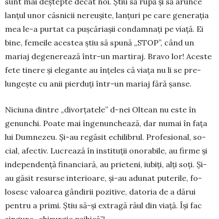
sunt mai deștepte decât noi. Știu să rupă și să arunce
lanțul unor căsnicii nereușite, lan­țuri pe care generația
mea le-a purtat ca pușcă­riașii condamnați pe viață. Ei
bine, femeile aces­tea știu să spună „STOP”, când un
mariaj dege­ne­rează într-un martiraj. Bravo lor! Aceste
fete ti­nere și elegante au înțeles că viața nu li se pre­
lungește cu anii pierduți într-un mariaj fără șanse.
Niciuna dintre „divorțatele” d-nei Oltean nu este în
genunchi. Poate mai îngenunchează, dar numai în fața
lui Dumnezeu. Și-au regăsit echili­brul. Profesional, so­
cial, afectiv. Lucrează în insti­tuții onorabile, au firme și
independență finan­cia­ră, au prieteni, iubiți, alți soți. Și-
au găsit re­sur­se interioare, și-au adunat puterile, fo­
losesc valoarea gândirii pozitive, datoria de a dărui
pen­tru a primi. Știu să-și extragă răul din viață. Își fac