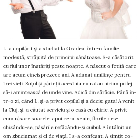
L. a copilărit și a studiat la Oradea, într-o familie
modestă, străjuită de principii sănă­toa­se. S-a căsătorit
cu fiul unor înstăriți peste noap­te. A născut o fetiță care
are acum cinci­sprezece ani. A adunat umilințe pen­tru
trei vieți. Soțul și părinții acestuia nu ratau niciun prilej
să-i amintească de unde vine. Adică din sărăcie. Până în­
tr-o zi, când L. și-a privit copilul și a decis: gata! A ve­nit
la Cluj, și-a căutat serviciu și o casă cu chirie. A privit
cum răsare soarele, apoi cerul senin, florile des­
chizându-se, păsările refăcându-și cuibul. A întâlnit un
om zbuciumat și el de via­ță. I s-a confesat. A simțit co­