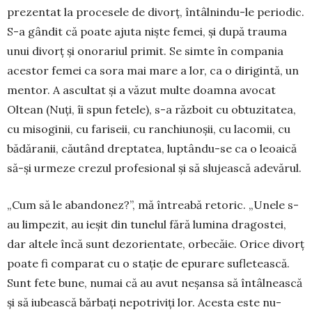
prezentat la pro­cesele de divorț, întâl­nindu-le periodic.
S-a gândit că poate ajuta niște femei, și după trauma
unui divorț și onorariul primit. Se simte în com­pa­nia
acestor femei ca sora mai mare a lor, ca o di­rigintă, un
mentor. A as­cul­tat și a văzut multe doam­na avocat
Oltean (Nuți, îi spun fetele), s-a războit cu ob­tuzitatea,
cu misoginii, cu fariseii, cu ran­chiunoșii, cu la­comii, cu
bădăranii, cău­tând drep­tatea, luptându-se ca o leoaică
să-și urmeze cre­zul profesional și să slu­jească adevărul.
„Cum să le abandonez?”, mă întreabă retoric. „Unele s-
au limpezit, au ieșit din tu­nelul fără lu­mina dragostei,
dar altele încă sunt dezorientate, orbecăie. Orice di­vorț
poate fi com­parat cu o stație de epurare sufletească.
Sunt fete bune, numai că au avut neșansa să întâlnească
și să iu­bească bărbați nepotriviți lor. Acesta este nu­