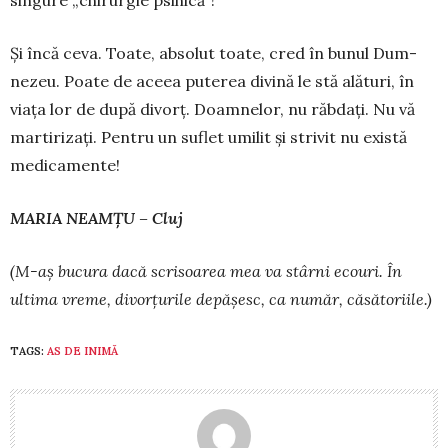
sin­gure „chi­­rurgie psihică”!
Și încă ceva. Toate, absolut toate, cred în bunul Dum­­
nezeu. Poate de aceea puterea divină le stă alături, în
viața lor de după divorț. Doamnelor, nu răbdați. Nu vă
martirizați. Pentru un suflet umilit și strivit nu există
medicamente!
MARIA NEAMȚU – Cluj
(M-aș bucura dacă scrisoarea mea va stârni ecouri. În
ultima vreme, divorțurile depășesc, ca număr, căsătoriile.)
TAGS:
AS DE INIMĂ