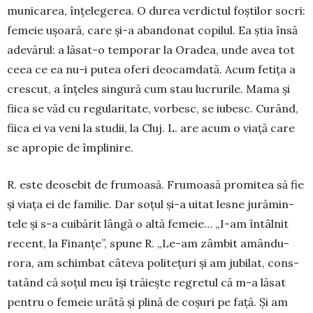
municarea, înțelege­rea. O durea verdictul foștilor socri:
femeie ușoa­ră, care și-a abandonat copilul. Ea știa însă
ade­vărul: a lăsat-o temporar la Oradea, unde avea tot
ceea ce ea nu-i putea oferi deocamdată. Acum fe­tița a
cres­cut, a înțeles singură cum stau lucru­rile. Mama și
fiica se văd cu regularitate, vorbesc, se iubesc. Curând,
fiica ei va veni la studii, la Cluj. L. are acum o viață care
se apropie de împli­nire.
R. este deosebit de frumoasă. Frumoasă pro­mitea să fie
și viața ei de fa­mi­lie. Dar soțul și-a uitat lesne ju­ră­min­
tele și s-a cuibărit lângă o altă fe­meie… „I-am întâl­nit
re­cent, la Fi­nan­țe”, spune R. „Le-am zâmbit amân­du­
rora, am schim­bat câte­va politețuri și am jubilat, cons­
ta­tând că soțul meu își trăiește regretul că m-a lăsat
pentru o femeie urâtă și plină de coșuri pe față. Și am