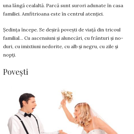
una lângă cealaltă. Par­că sunt surori adunate în casa
familiei. Amfitrioana este în centrul atenției.
Ședința începe. Se deșiră povești de viață din tricoul
familial… Cu ascensiuni și alunecări, cu frânturi și no­
duri, cu imixtiuni nedorite, cu alb și negru, cu zile și
nopți.
Povești