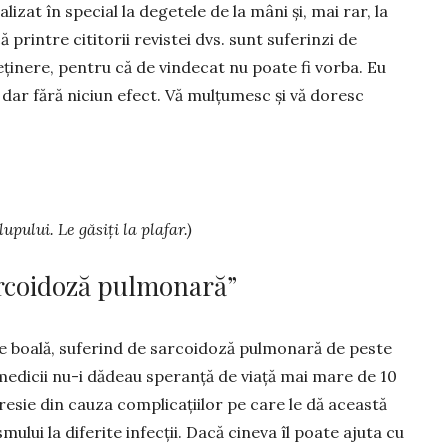
izat în special la degetele de la mâni și, mai rar, la
ă printre citi­torii revistei dvs. sunt suferinzi de
reținere, pentru că de vindecat nu poate fi vorba. Eu
 dar fără niciun efect. Vă mulțumesc și vă doresc
upului. Le găsiți la plafar.)
arcoidoză pulmonară”
e boală, suferind de sarcoidoză pulmonară de peste
medicii nu-i dă­deau speranță de viață mai mare de 10
esie din cauza com­pli­cațiilor pe care le dă această
mului la diferite in­fecții. Dacă cineva îl poate aju­t­a cu