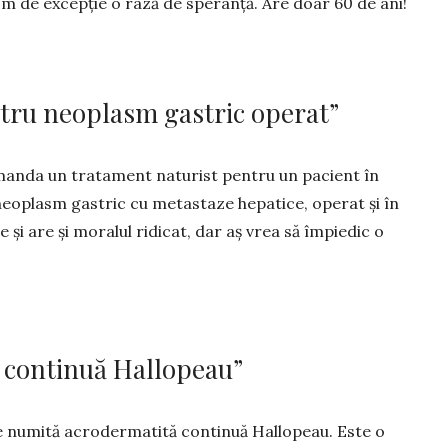
 om de ex­cepție o rază de spe­ranță. Are doar 60 de ani!
tru neoplasm gastric operat”
omanda un tratament naturist pentru un pacient în
 neoplasm gastric cu metastaze hepatice, operat și în
 și are și moralul ridi­cat, dar aș vrea să împiedic o
 continuă Hallopeau”
le numită acro­dermatită continuă Hallopeau. Este o