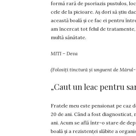
formă rară de psoriazis pustulos, local
cele de la picioare. Aș dori să știu dac
această boală și ce fac ei pentru înt
am încercat tot felul de trata­mente,
multă sănătate.
MITI – Deva
(Folosiți tinctură și unguent de Mărul-l
„Caut un leac pentru s
Fratele meu este pensionat pe caz d
20 de ani. Când a fost diagnosticat, 
ani. Acum se află într-o stare de depr
boală și a rezistenței slăbite a orga­nis