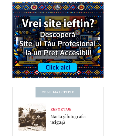
CELE MAI CITITE
REPORTAJE
Marta
și
fotografia
ucigașă