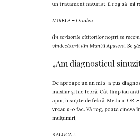
un tratament naturist, îl rog să-mi ră
MIRELA – Oradea
(În scrisorile cititorilor noș­tri se re
vindecătorii din Munții Apu­seni. Se găs
„Am diagnosticul sinuzi
De aproape un an mi s-a pus diagnosti
maxilar și fac febră. Cât timp iau anti­
apoi, însoțite de febră. Medicul ORL-i
vreau s-o fac. Vă rog, poate ci­neva
mulțumiri,
RALUCA I.