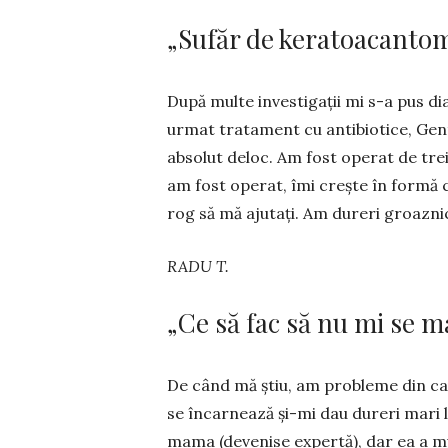
„Sufăr de keratoacantom
După multe investigații mi s-a pus di
ur­mat tra­tament cu anti­biotice, Ge
absolut de­loc. Am fost operat de trei
am fost operat, îmi crește în formă c
rog să mă ajutați. Am du­reri groazni
RADU T.
„Ce să fac să nu mi se m
De când mă știu, am probleme din cau
se încar­nea­ză și-mi dau dureri mari 
mama (deve­nise ex­pertă), dar ea a mu