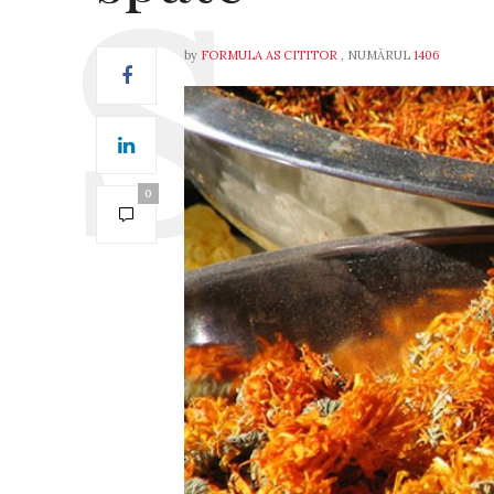
by
FORMULA AS CITITOR
, NUMĂRUL
1406
0