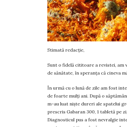
Stimată redacție,
Sunt o fidelă cititoare a revistei, a
de să­nă­tate, în speranța că cineva m
În urmă cu o lună de zile am fost inte
de foarte mulți ani. După o săptămân
m-au luat niște dureri ale spatelui g
prescris Gabaran 300, 1 tabletă pe zi, 
Diagnosticul pus a fost nevralgie inte