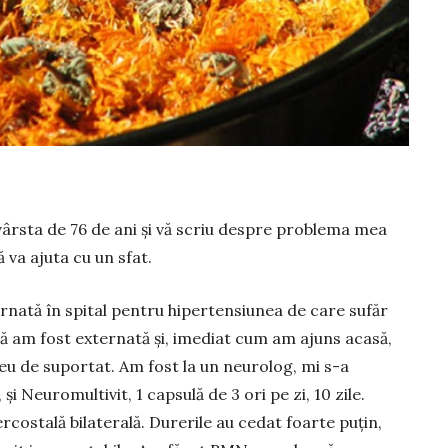
m vârsta de 76 de ani și vă scriu despre problema mea
ă va ajuta cu un sfat.
rnată în spital pen­tru hipertensiunea de care su­făr
ă am fost externată și, imediat cum am ajuns acasă,
reu de suportat. Am fost la un neurolog, mi s-a
și Neuromultivit, 1 capsulă de 3 ori pe zi, 10 zile.
rcostală bila­te­rală. Durerile au cedat foarte puțin,