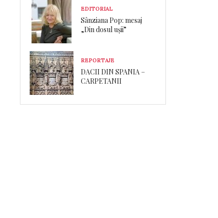
EDITORIAL
Sânziana Pop: mesaj
„Din dosul ușii”
REPORTAJE
DACII DIN SPANIA –
CARPETANII