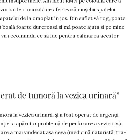
it insuporta­bile. Am făcut RMN pe co­loa­nă care a
i vorba de o miozită ce afectează mușchii spate­lui.
atelui de la omoplat în jos. Din suflet vă rog, poate
tă boală foarte dureroasă și mă poate ajuta și pe mine
mi va recomanda ce să fac pentru calmarea acestor
erat de tumoră la vezica urinară”
tumoră la vezica urinară, și a fost operat de urgență.
nției a apărut o problemă de per­forare a ve­zicii. Vă
e a mai vindecat așa ceva (medicină natu­ristă, tra­