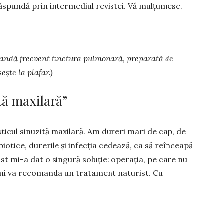
s­pundă prin in­termediul re­vistei. Vă mulțu­mesc.
comandă frecvent tinc­tura pulmonară, preparată de
ește la plafar.)
tă maxilară”
cul sinuzită ma­xi­lară. Am dureri mari de cap, de
bio­tice, durerile și infecția cedează, ca să re­înceapă
st mi-a dat o singură soluție: ope­rația, pe care nu
 îmi va recomanda un tratament naturist. Cu