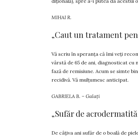
di­țională), spre a-i putea da acestui
MIHAI R.
„Caut un tratament pen
Vă scriu în speranța că îmi veți rec
vârstă de 65 de ani, diag­nosticat cu
fază de remi­siune. Acum se simte bine
recidivă. Vă mulțu­mesc anticipat.
GABRIELA B. – Galați
„Sufăr de acrodermatită
De câțiva ani sufăr de o boală de pie