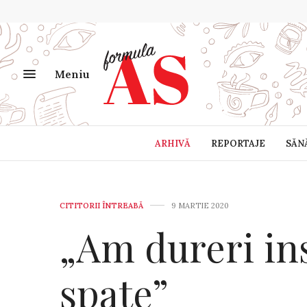
Meniu
ARHIVĂ
REPORTAJE
SĂN
CITITORII ÎNTREABĂ
9 MARTIE 2020
„Am dureri in
spate”