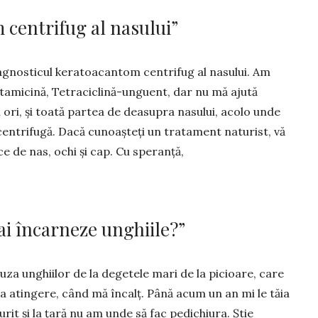
 centrifug al nasului”
agnos­ti­cul keratoacantom centrifug al nasului. Am
ntamicină, Te­traciclină-unguent, dar nu mă ajută
 ori, și toată partea de dea­su­pra nasului, acolo unde
entri­fugă. Dacă cunoașteți un tratament naturist, vă
ce de nas, ochi și cap. Cu speranță,
ai încarneze unghiile?”
za unghiilor de la degetele mari de la picioare, care
la a­tingere, când mă încalț. Până acum un an mi le tăia
rit și la țară nu am unde să fac pedichiura. Știe