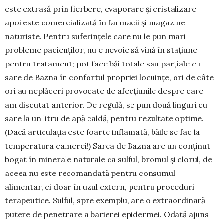
este extrasă prin fierbere, evaporare și cristalizare,
apoi este comercializată în farmacii și magazine
naturiste. Pentru suferințele care nu le pun mari
probleme pacienților, nu e nevoie să vină în stațiune
pentru tratament; pot face băi totale sau parțiale cu
sare de Bazna în confortul propriei locuințe, ori de câte
ori au neplăceri pro­vocate de afecțiunile despre care
am discutat anterior. De regulă, se pun două linguri cu
sare la un litru de apă caldă, pentru rezultate optime.
(Dacă articulația este foarte inflamată, băile se fac la
temperatura camerei!) Sarea de Bazna are un conținut
bogat în minerale naturale ca sulful, bromul și clorul, de
aceea nu este recomandată pentru consumul
alimentar, ci doar în uzul extern, pentru proceduri
terapeutice. Sulful, spre exem­plu, are o extraordinară
putere de penetrare a barierei epidermei. Odată ajuns