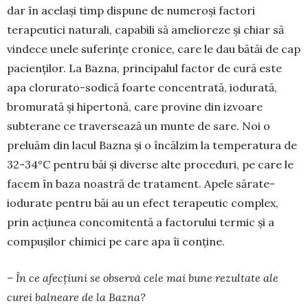
dar în același timp dispune de numeroși factori
terapeutici naturali, capabili să amelioreze și chiar să
vindece unele suferințe cronice, care le dau bătăi de cap
pacienților. La Bazna, principalul factor de cură este
apa clorurato-sodică foarte concentrată, iodurată,
bromurată și hipertonă, care provine din izvoare
subterane ce traversează un munte de sare. Noi o
preluăm din lacul Bazna și o încălzim la temperatura de
32-34°C pentru băi și diverse alte proceduri, pe care le
facem în baza noastră de tratament. Apele sărate-
iodurate pentru băi au un efect terapeutic complex,
prin acțiunea concomitentă a factorului termic și a
compușilor chimici pe care apa îi conține.
– În ce afecțiuni se observă cele mai bune rezultate ale
curei balneare de la Bazna?