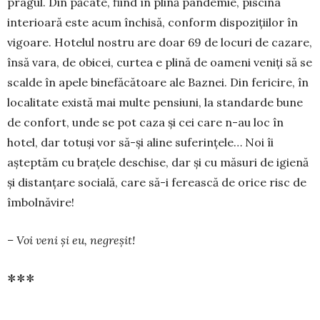
pragul. Din păcate, fiind în plină pandemie, piscina
interioară este acum închisă, conform dispozițiilor în
vigoare. Hotelul nostru are doar 69 de locuri de cazare,
însă vara, de obicei, curtea e plină de oameni veniți să se
scalde în apele binefăcătoare ale Baznei. Din fericire, în
localitate există mai multe pensiuni, la standarde bune
de confort, unde se pot caza și cei care n-au loc în
hotel, dar totuși vor să-și aline suferințele… Noi îi
așteptăm cu brațele deschise, dar și cu măsuri de igienă
și distanțare socială, care să-i ferească de orice risc de
îmbolnăvire!
– Voi veni și eu, negreșit!
***