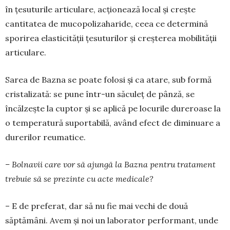
în țesuturile arti­cu­lare, acționează local și crește
cantitatea de mucopolizaharide, ceea ce determină
sporirea elasticității țesuturilor și creșterea mobilității
articulare.
Sarea de Bazna se poate folosi și ca atare, sub formă
cristalizată: se pune într-un săculeț de pân­ză, se
încălzește la cuptor și se aplică pe locurile dureroase la
o temperatură suportabilă, având efect de diminuare a
durerilor reumatice.
– Bolnavii care vor să ajun­gă la Bazna pentru tratament
trebuie să se prezinte cu acte medicale?
– E de preferat, dar să nu fie mai vechi de două
săptămâni. Avem și noi un laborator per­for­mant, unde