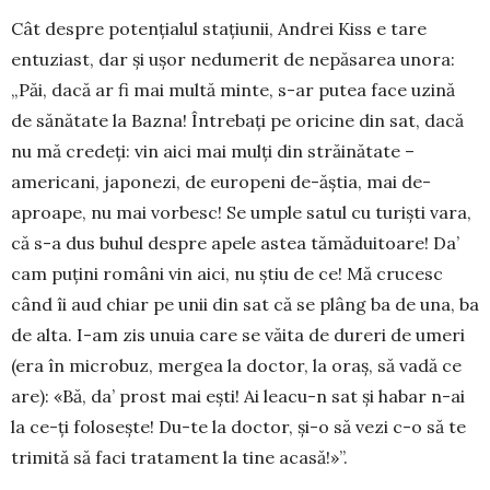
Cât despre potențialul stațiunii, Andrei Kiss e tare
entuziast, dar și ușor nedumerit de nepăsarea unora:
„Păi, dacă ar fi mai multă minte, s-ar putea face uzină
de sănătate la Bazna! Întrebați pe oricine din sat, dacă
nu mă credeți: vin aici mai mulți din străinătate –
americani, japonezi, de europeni de-ăștia, mai de-
aproape, nu mai vor­besc! Se umple satul cu turiști vara,
că s-a dus buhul despre apele astea tămăduitoare! Da’
cam puțini români vin aici, nu știu de ce! Mă crucesc
când îi aud chiar pe unii din sat că se plâng ba de una, ba
de alta. I-am zis unuia care se văita de dureri de umeri
(era în microbuz, mergea la doctor, la oraș, să vadă ce
are): «Bă, da’ prost mai ești! Ai leacu-n sat și habar n-ai
la ce-ți folo­sește! Du-te la doctor, și-o să vezi c-o să te
trimită să faci tratament la tine acasă!»”.