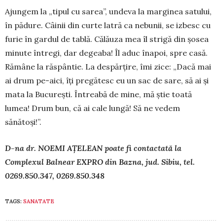
Ajungem la „tipul cu sarea”, undeva la mar­ginea satului,
în pădure. Câinii din curte latră ca nebunii, se izbesc cu
furie în gardul de tablă. Că­lăuza mea îl strigă din șosea
minute întregi, dar degeaba! Îl aduc înapoi, spre casă.
Rămâne la răs­pântie. La despărțire, îmi zice: „Dacă mai
ai drum pe-aici, îți pregătesc eu un sac de sare, să ai și
mata la București. Întreabă de mine, mă știe toată
lumea! Drum bun, că ai cale lungă! Să ne vedem
sănătoși!”.
D-na dr. NOEMI AȚELEAN poate fi contactată la
Complexul Balnear EXPRO din Bazna, jud. Sibiu, tel.
0269.850.347, 0269.850.348
TAGS:
SANATATE