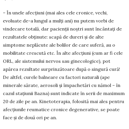
– În unele afecțiuni (mai ales cele cronice, vechi,
evoluate de-a lungul a mulți ani) nu putem vorbi de
vindecare totală, dar pacienții noștri sunt încântați de
rezultatele obținute: scapă de dureri și de alte
simptome neplăcute ale bolilor de care suferă, au o
mobilitate crescută etc. În alte afec­țiuni (cum ar fi cele
ORL, ale sistemului nervos sau ginecologice), pot
apărea rezultate surprin­zătoare după o singură cură!
De altfel, curele balneare cu factori naturali (ape
minerale sărate, aerosoli și împachetări cu nămol – în
cazul stațiu­nii Bazna) sunt indicate în serii de maximum
20 de zile pe an. Kinetoterapia, folosită mai ales pentru
afecțiunile reumatice cronice degenerative, se poate
face și de două ori pe an.