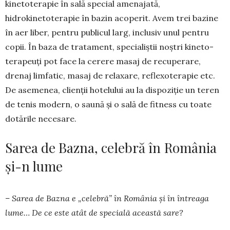
kinetoterapie în sală special ame­najată,
hidrokinetoterapie în bazin acoperit. Avem trei bazine
în aer liber, pentru publicul larg, inclusiv unul pentru
copii. În baza de tra­tament, specialiștii noștri kineto­
terapeuți pot face la cerere masaj de recuperare,
drenaj limfatic, masaj de relaxare, reflexoterapie etc.
De asemenea, clienții hotelu­lui au la dispoziție un teren
de tenis modern, o saună și o sală de fitness cu toate
dotările necesare.
Sarea de Bazna, celebră în România
și-n lume
– Sarea de Bazna e „celebră” în România și în întreaga
lume… De ce este atât de specială această sare?