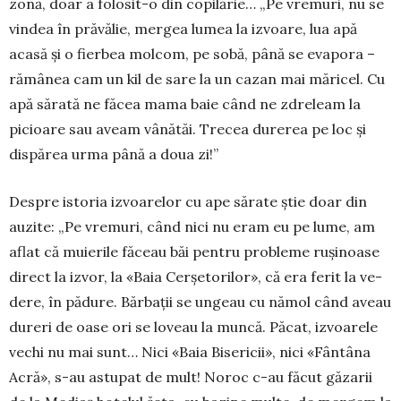
zonă, doar a folosit-o din copilărie… „Pe vremuri, nu se
vindea în pră­vălie, mergea lumea la izvoare, lua apă
acasă și o fierbea molcom, pe sobă, până se evapora –
ră­mânea cam un kil de sare la un cazan mai mări­cel. Cu
apă sărată ne făcea mama baie când ne zdreleam la
picioare sau aveam vânătăi. Trecea durerea pe loc și
dispărea urma până a doua zi!”
Despre istoria izvoarelor cu ape sărate știe doar din
auzite: „Pe vremuri, când nici nu eram eu pe lume, am
aflat că muierile făceau băi pentru probleme ru­și­noase
direct la izvor, la «Baia Cerșetorilor», că era ferit la ve­
dere, în pădure. Bărbații se un­geau cu nămol când aveau
du­reri de oase ori se loveau la muncă. Păcat, izvoarele
vechi nu mai sunt… Nici «Baia Bise­ricii», nici «Fântâna
Acră», s-au astupat de mult! Noroc c-au făcut găzarii