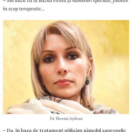
– Am auzit că la Bazna există și nămoluri spe­ciale, folosite
în scop terapeutic…
Dr. Noemi Ațelean
– Da, în baza de tratament utilizăm nămolul sapropelic