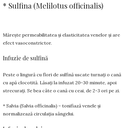
* Sulfina (Melilotus officinalis)
Măreşte permeabilitatea şi elasticitatea venelor și are
efect vasoconstrictor.
Infuzie de sulfină
Peste o lingură cu flori de sulfină uscate turnați o cană
cu apă clocotită. Lă­sați la infuzat 20-30 minute, apoi
strecurați. Se bea câte o cană cu ceai, de 2-3 ori pe zi.
* Salvia (Salvia officinalis) – tonifiază ve­nele şi
normalizează circulaţia sângelui.