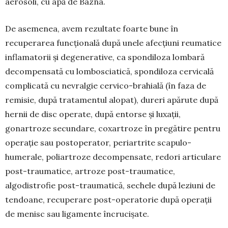
aerosoli, cu apă de Bazna.
De asemenea, avem rezultate foarte bune în
recuperarea funcțională după unele afecțiuni reumatice
inflamatorii și degenerative, ca spondiloza lombară
decompensată cu lombosciatică, spon­diloza cervicală
complicată cu nevral­gie cervico-brahială (în faza de
remisie, după tratamentul alopat), dureri apărute după
hernii de disc operate, după en­torse și luxaţii,
gonartroze secundare, coxartroze în pregătire pentru
operație sau postoperator, periartrite scapulo-
humerale, poliartroze decompensate, redori articulare
post-traumatice, artroze post-traumatice,
algodistrofie post-traumatică, sechele după leziuni de
tendoane, recuperare post-ope­ratorie după operaţii
de menisc sau ligamente încrucişate.