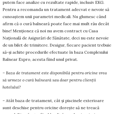
putem face ana­lize cu rezultate rapide, inclusiv EKG.
Pentru a recomanda un tratament adecvat e nevoie să
cunoaștem unii parametri me­dicali. Nu glumesc când
afirm că o cură balneară poate face mai mult rău decât
bine! Men­ționez că noi nu avem contract cu Casa
Națională de Asigurări de Sănătate, deci nu este nevoie
de un bilet de trimitere. Desi­gur, fiecare pacient trebuie
să-și achite procedurile efectuate în baza Complexului
Balnear Expro, acesta fiind unul privat.
– Baza de tratament este disponibilă pentru oricine vrea
să urmeze o cură balneară sau doar pentru clienții
hotelului?
– Atât baza de tratament, cât și piscinele exte­rioare
sunt deschise pentru oricine dorește să ne treacă