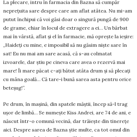
La plecare, intru în farmacia din Bazna să cumpăr
neprețuita sare despre care am aflat atâtea. Nu mi-am
putut închipui că voi găsi doar o sin­gură pungă de 900
de grame, chiar în locul de extragere a ei… Un bărbat
mai în vârstă, aflat și el în farmacie, mă oprește la ieșire:
„Haideți cu mine, e imposibil să nu găsim niște sare în
sat! Eu nu mai am sare acasă, că s-au colmatat
izvoarele, dar știu pe cineva care avea o rezervă mai
mare! Îi mare păcat c-ați bătut atâta drum și să plecați
cu mâna goală… Că tare-i bună sarea asta pentru orice
beteșug!”.
Pe drum, în mașină, din spatele măștii, încep să-l trag
ușor de limbă… Se numește Kiss Andrei, are 74 de ani, e
născut într-o comună vecină, dar trăiește din tinerețe
aici. Despre sarea de Bazna știe multe, ca tot omul din