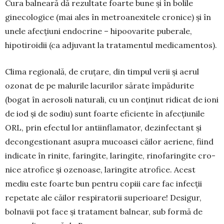
Cura balneară dă rezultate foarte bune și în bolile
ginecologice (mai ales în metroanexitele cronice) și în
unele afecțiuni endocrine – hipo­ovarite puberale,
hipotiroidii (ca adjuvant la tra­tamentul medicamentos).
Clima regională, de cruțare, din tim­pul verii și aerul
ozonat de pe malurile lacurilor sărate împădurite
(bogat în aerosoli naturali, cu un conținut ridicat de ioni
de iod și de sodiu) sunt foarte eficiente în afecțiunile
ORL, prin efectul lor antiinflamator, dezinfectant și
decongestionant asupra mucoasei căilor aeriene, fiind
indicate în rinite, faringite, laringite, rinofaringite cro­
nice atrofice și ozenoase, laringite atro­fice. Acest
mediu este foarte bun pentru copiii care fac infecții
repetate ale căilor respiratorii superioare! Desigur,
bolnavii pot face și tratament balnear, sub formă de