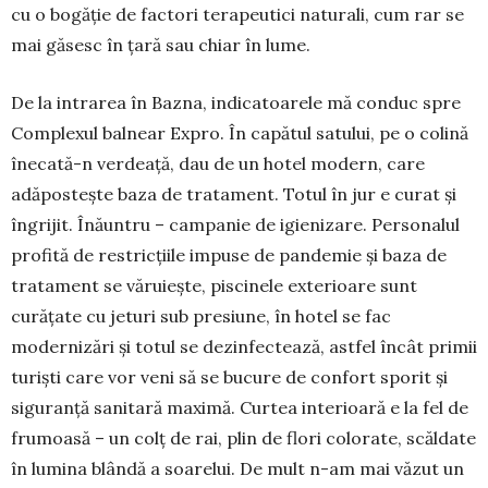
cu o bogăție de factori tera­peutici naturali, cum rar se
mai găsesc în țară sau chiar în lume.
De la intrarea în Bazna, indica­toarele mă con­duc spre
Com­ple­xul balnear Expro. În capătul sa­tului, pe o colină
înecată-n ver­dea­ță, dau de un hotel modern, care
adăpostește baza de trata­ment. Totul în jur e curat și
îngri­jit. Înăuntru – campanie de igie­ni­zare. Personalul
profită de restric­țiile im­puse de pandemie și baza de
tratament se văru­iește, pisci­nele exterioare sunt
curățate cu jeturi sub pre­siune, în hotel se fac
modernizări și totul se dezinfectează, astfel încât primii
turiști care vor veni să se bucure de confort sporit și
siguranță sanitară maximă. Curtea interioară e la fel de
frumoasă – un colț de rai, plin de flori colorate, scăldate
în lumina blândă a soarelui. De mult n-am mai văzut un