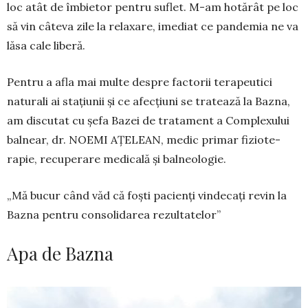
loc atât de îmbietor pentru su­flet. M-am hotărât pe loc
să vin câteva zile la rela­xare, imediat ce pandemia ne va
lăsa cale li­beră.
Pentru a afla mai multe despre factorii tera­peutici
naturali ai stațiunii și ce afec­țiuni se tra­tează la Baz­na,
am discutat cu șefa Bazei de tra­ta­ment a Comple­xu­lui
balnear, dr. NOE­MI AȚELEAN, me­dic pri­mar fizio­te­
rapie, recupe­rare me­dicală și balneologie.
„Mă bucur când văd că foști pacienți vindecați revin la
Bazna pentru consolidarea rezultatelor”
Apa de Bazna