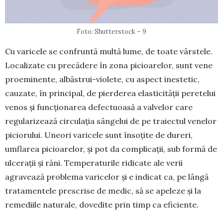
Foto: Shutterstock – 9
Cu varicele se confruntă multă lume, de toate vârstele.
Localizate cu precădere în zona picioarelor, sunt vene
proe­minente, albăstrui-violete, cu aspect inestetic,
cau­zate, în principal, de pierderea elasticităţii pere­telui
venos şi funcționarea defectuoasă a valvelor care
regularizează circulația sângelui de pe tra­iectul venelor
piciorului. Uneori varicele sunt însoţite de dureri,
umflarea picioarelor, şi pot da com­plicaţii, sub formă de
ulceraţii și răni. Tempe­raturile ridi­cate ale verii
agravează problema varicelor și e indicat ca, pe lângă
tratamentele pre­scrise de me­dic, să se apeleze și la
remediile natu­rale, dovedite prin timp ca eficiente.