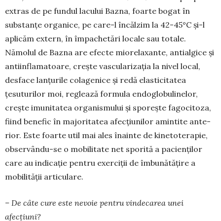
extras de pe fundul lacului Bazna, foar­te bogat în
substanțe organice, pe care-l încăl­zim la 42-45°C și-l
aplicăm extern, în împachetări locale sau totale.
Nămolul de Bazna are efecte miorelaxante, antialgice și
antiinflamatoare, creș­te vascularizația la nivel local,
desface lanțurile colagenice și redă elasticitatea
țesuturilor moi, reglează formula endoglobulinelor,
crește imuni­tatea organismului și sporește fagocitoza,
fiind benefic în majoritatea afecțiunilor amintite ante­
rior. Este foarte util mai ales înainte de kineto­terapie,
observându-se o mobilitate net sporită a pacienților
care au indicație pentru exerciții de îmbunătățire a
mobilității articulare.
– De câte cure este nevoie pentru vindecarea unei
afecțiuni?