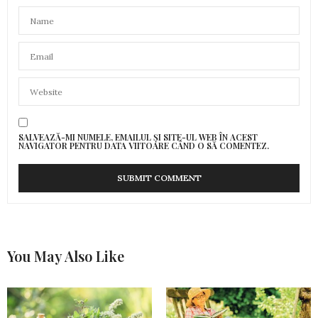
SALVEAZĂ-MI NUMELE, EMAILUL ȘI SITE-UL WEB ÎN ACEST
NAVIGATOR PENTRU DATA VIITOARE CÂND O SĂ COMENTEZ.
You May Also Like