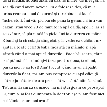
de la Mediaș hotelul ăsta, cu bazine multe, de mergem la
scaldă când avem nevoie! Eu o folosesc des, că m-a
prins reumatismul din urmă și tare bine-mi face la
încheieturi. Îmi vâr picioa­rele până la genunchi într-un
cazan, stau vreo 20 de minute în apă caldă, apoi le las să
se zvânte, să pătrundă în piele. Îmi ia durerea cu mâna!
E bună și la circulația sângelui, și la vederea ochilor, m-
ajută la toate cele! Și baba mea stă cu mâinile-n apă
sărată când o mai apucă dure­rile… Face băi seara, câte-
o săptă­mână la rând, și-i trec pentru două, trei luni,
parcă nici n-au fost! Anu’ trecut, când m-or năpădit
durerile la ficat, mi-am pus comprese cu apă călduță –
câte o jumătate de oră pe zi, câteva săptămâni la rând.
Tot așa, lăsam să se usuce, nu mă șter­geam cu prosopul.
Ei, cum n-ai fost dumneata la doctor, așa n-am fost nici
eu! Nimic n-am mai avut!”