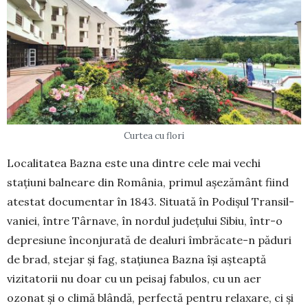
Curtea cu flori
Localitatea Bazna este una dintre cele mai vechi
stațiuni balneare din Româ­nia, primul așezământ fiind
atestat do­cu­mentar în 1843. Situată în Podișul Tran­sil­
vaniei, între Târnave, în nordul județului Sibiu, într-o
depresiune înconjurată de dealuri îmbră­cate-n păduri
de brad, stejar și fag, stațiunea Baz­na își așteaptă
vizitatorii nu doar cu un peisaj fa­bulos, cu un aer
ozonat și o climă blândă, perfectă pentru relaxare, ci și