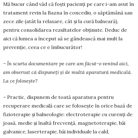
Mă bucur când văd că foști pacienți pe care i-am avut în
tratament revin la Bazna în concediu, o săptămână sau
zece zile (atât la relaxare, cât și la cură balneară),
pentru consolidarea rezultatelor obținute. Deduc de
aici că lumea a început să se gândească mai mult la
prevenție, ceea ce e îmbu­curător!
– În scurta documentare pe care am făcut-o venind aici,
am observat că dispuneți și de multă aparatură medicală.
La ce folo­sește?
– Practic, dispunem de toată aparatura pentru
recuperare medi­cală care se folosește în orice bază de
fizioterapie și balneologie: elec­troterapie cu curenți de
joasă, medie și înaltă frecvență, mag­ne­toterapie, băi
galvanice, laser­terapie, băi individuale la cald,