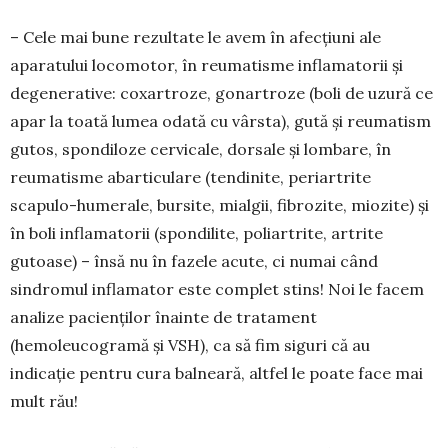
– Cele mai bune rezultate le avem în afecțiuni ale
aparatului locomotor, în reumatisme inflama­torii și
degenerative: coxartroze, gonartroze (boli de uzură ce
apar la toată lumea odată cu vârsta), gută și reumatism
gutos, spon­di­loze cervicale, dorsale și lom­bare, în
reumatisme abarticulare (tendinite, periartrite
scapulo-humerale, bursite, mialgii, fi­bro­zite, miozite) și
în boli infla­ma­torii (spondilite, poliartrite, ar­trite
gutoase) – însă nu în fazele acute, ci numai când
sindromul infla­mator este complet stins! Noi le facem
analize pacienților înainte de tratament
(hemoleucogramă și VSH), ca să fim siguri că au
indicație pentru cura balneară, altfel le poate face mai
mult rău!