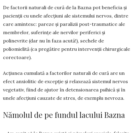
De factorii naturali de cură de la Bazna pot be­neficia și
pacienții cu unele afecțiuni ale siste­mului nervos, dintre
care amintesc: pareze și pa­ra­lizii post-traumatice ale
membrelor, suferințe ale nervilor periferici și
polinevrite (dar nu în faza acută!), sechele de
poliomielită (ca pregătire pen­tru inter­venții chirurgicale
corectoare).
Acțiunea cumulată a factorilor naturali de cură are un
efect anxiolitic de excepție și relaxează sistemul nervos
vegetativ, fiind de ajutor în deten­sionarea psihică și în
unele afecțiuni cauzate de stres, de exemplu nevroza.
Nămolul de pe fundul lacului Bazna