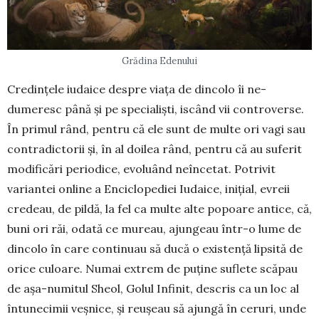
Grădina Edenului
Credințele iudaice despre viața de dincolo îi ne­
dumeresc până și pe specialiști, iscând vii contro­verse.
În primul rând, pentru că ele sunt de multe ori vagi sau
contradictorii și, în al doilea rând, pentru că au suferit
modificări periodice, evoluând neîncetat. Potrivit
variantei online a Enciclopediei Iudaice, inițial, evreii
credeau, de pildă, la fel ca multe alte popoare antice, că,
buni ori răi, odată ce mureau, ajungeau într-o lume de
dincolo în care continuau să ducă o existență lipsită de
orice culoare. Numai extrem de puține suflete scăpau
de așa-numitul Sheol, Golul Infinit, descris ca un loc al
întunecimii veșnice, și reușeau să ajungă în ceruri, unde