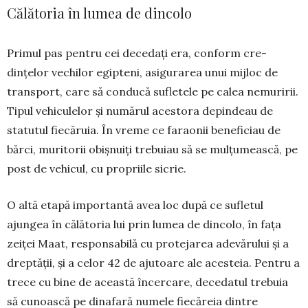
Călătoria în lumea de dincolo
Primul pas pentru cei decedați era, conform cre­
dințelor vechilor egipteni, asigurarea unui mijloc de
transport, care să conducă sufletele pe calea ne­mu­ririi.
Tipul vehiculelor și numărul acestora de­pindeau de
statutul fiecăruia. În vreme ce faraonii beneficiau de
bărci, muritorii obișnuiți trebuiau să se mulțumească, pe
post de vehicul, cu propriile sicrie.
O altă etapă importantă avea loc după ce su­fletul
ajungea în călătoria lui prin lumea de dincolo, în fața
zeiței Maat, responsabilă cu protejarea ade­vărului și a
dreptății, și a celor 42 de ajutoare ale acesteia. Pentru a
trece cu bine de această încer­care, decedatul trebuia
să cunoască pe dinafară numele fiecăreia dintre