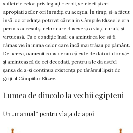
sufletele celor privilegiați – eroii, semizeii și cei
apropiați zeilor ori înrudiți cu aceștia. În timp, și-a făcut
însă loc credința potrivit căreia în Câm­pii­le Elizee le era
permis accesul și celor care du­se­seră o viață curată și
virtuoasă. Cu o condiție însă: ca amintirea lor să fi
rămas vie în inima celor care încă mai trăiau pe pământ.
De aceea, oamenii considerau că este de datoria lor să-
și amintească de cei decedați, pentru a le da astfel
șansa de a-și con­tinua existența pe tărâmul lip­sit de
griji al Câmpiilor Eli­zee.
Lumea de dincolo la vechii egipteni
Un „manual” pentru viața de apoi