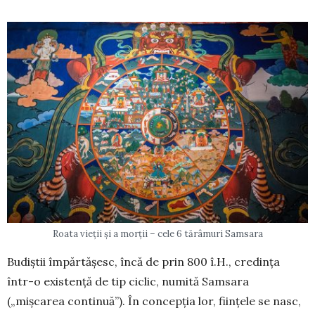
Roata vieții și a morții – cele 6 tărâmuri Samsara
Budiștii împărtășesc, încă de prin 800 î.H., credința
într-o exis­tență de tip ciclic, numită Samsara
(„mișcarea continuă”). În concepția lor, ființele se nasc,