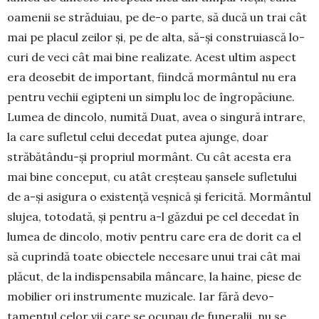
oamenii se străduiau, pe de-o parte, să ducă un trai cât
mai pe placul zeilor și, pe de alta, să-și construiască lo­
curi de veci cât mai bine realizate. Acest ultim aspect
era deosebit de important, fiindcă mormân­tul nu era
pentru vechii egipteni un simplu loc de în­gropăciune.
Lumea de dincolo, numită Duat, avea o singură intrare,
la care sufletul celui decedat putea ajunge, doar
străbătându-și propriul mor­mânt. Cu cât acesta era
mai bine conceput, cu atât creș­teau șansele sufletului
de a-și asigura o exis­tență veșnică și fericită. Mormântul
slujea, totodată, și pentru a-l găzdui pe cel decedat în
lumea de din­colo, motiv pentru care era de dorit ca el
să cuprin­dă toate obiectele necesare unui trai cât mai
plăcut, de la indispensabila mâncare, la haine, piese de
mobilier ori instrumente muzicale. Iar fără devo­
tamentul celor vii care se ocupau de funeralii, nu se