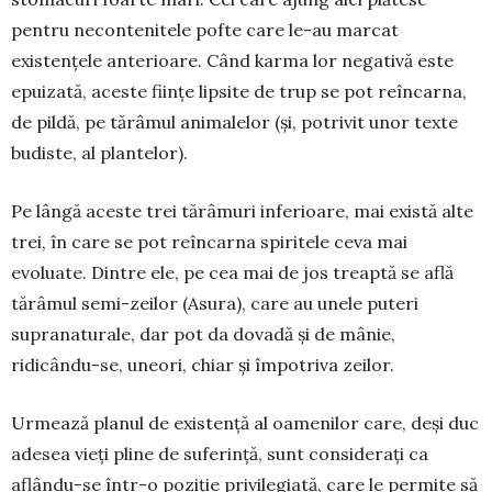
pentru necontenitele pofte care le-au marcat
existențele anterioare. Când karma lor negativă este
epuizată, aceste ființe lipsite de trup se pot reîncarna,
de pildă, pe tărâmul animalelor (și, potrivit unor texte
budiste, al plantelor).
Pe lângă aceste trei tărâmuri inferioare, mai există alte
trei, în care se pot reîncarna spiritele ce­va mai
evoluate. Dintre ele, pe cea mai de jos treap­tă se află
tărâmul semi-zeilor (Asura), care au unele puteri
supranaturale, dar pot da dovadă și de mânie,
ridicându-se, uneori, chiar și împotriva zeilor.
Urmează planul de existență al oamenilor care, deși duc
adesea vieți pline de suferință, sunt conside­rați ca
aflându-se într-o po­zi­ție privilegiată, care le per­mite să