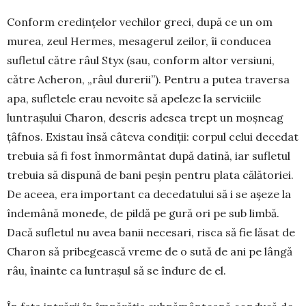
Conform credințelor vechilor greci, după ce un om
murea, zeul Hermes, mesagerul zeilor, îi con­ducea
sufletul către râul Styx (sau, conform altor ver­siuni,
către Acheron, „râul durerii”). Pentru a pu­tea traversa
apa, sufletele erau nevoite să apeleze la serviciile
luntrașului Charon, descris adesea trept un moșneag
țâfnos. Existau însă câteva condiții: cor­pul celui decedat
trebuia să fi fost înmormântat după datină, iar sufletul
trebuia să dispună de bani peșin pentru plata călătoriei.
De aceea, era im­por­tant ca decedatului să i se așeze la
îndemână mo­ne­de, de pildă pe gură ori pe sub limbă.
Dacă su­fletul nu avea banii necesari, risca să fie lăsat de
Charon să pri­begească vreme de o sută de ani pe lângă
râu, îna­inte ca luntrașul să se îndure de el.