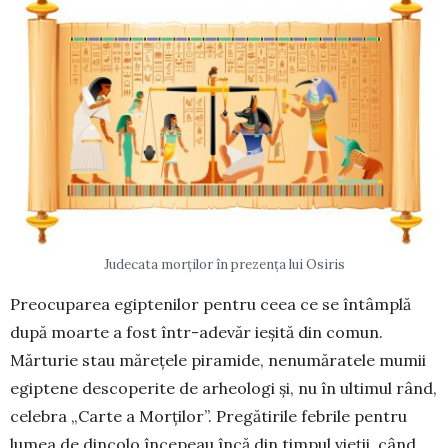
Judecata morților în prezența lui Osiris
Preocuparea egiptenilor pen­tru ceea ce se întâmplă
după moar­te a fost într-adevăr ieșită din comun.
Mărturie stau mă­re­țele piramide, nenumăratele mu­mii
egiptene descoperite de arheologi și, nu în ultimul rând,
celebra „Carte a Mor­ților”. Pregătirile febrile pentru
lumea de din­colo începeau încă din timpul vieții, când