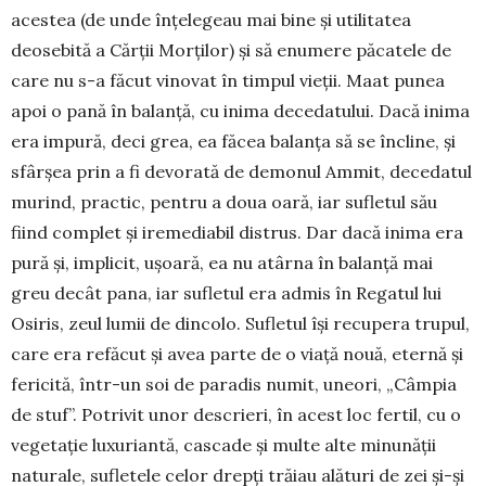
acestea (de unde înțelegeau mai bine și utilitatea
deosebită a Cărții Morților) și să enumere păcatele de
care nu s-a făcut vinovat în timpul vieții. Maat punea
apoi o pană în balanță, cu inima decedatului. Dacă inima
era impură, deci grea, ea făcea balanța să se încline, și
sfârșea prin a fi devorată de demonul Ammit, decedatul
murind, practic, pentru a doua oară, iar sufletul său
fiind complet și iremediabil distrus. Dar dacă inima era
pură și, implicit, ușoară, ea nu atârna în balanță mai
greu decât pana, iar sufletul era admis în Regatul lui
Osiris, zeul lumii de dincolo. Sufletul își recu­pera trupul,
care era refăcut și avea parte de o viață nouă, eternă și
fericită, într-un soi de paradis numit, uneori, „Câmpia
de stuf”. Potrivit unor descrieri, în acest loc fertil, cu o
vegetație luxuriantă, cascade și multe alte minunății
naturale, sufletele celor drepți trăiau alături de zei și-și