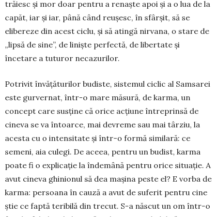
trăiesc și mor doar pentru a renaște apoi și a o lua de la
capăt, iar și iar, până când reu­șesc, în sfârșit, să se
elibereze din acest ciclu, și să atingă nirvana, o stare de
„lipsă de sine”, de liniște perfectă, de libertate și
încetare a tuturor necazurilor.
Potrivit învățăturilor budiste, sistemul ciclic al Samsarei
este gurvernat, într-o mare măsură, de karma, un
concept care susține că orice acțiune în­tre­prinsă de
cineva se va întoarce, mai devreme sau mai târziu, la
acesta cu o intensitate și într-o formă similară: ce
semeni, aia culegi. De aceea, pentru un budist, karma
poate fi o explicație la în­demână pentru orice situație. A
avut cineva ghinionul să dea mașina peste el? E vorba de
karma: persoana în cauză a avut de suferit pentru cine
știe ce faptă teribilă din trecut. S-a născut un om într-o