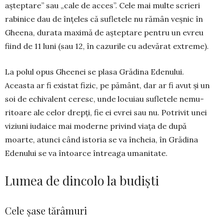
așteptare” sau „cale de acces”. Cele mai multe scrieri
rabinice dau de în­țeles că sufletele nu rămân veșnic în
Gheena, durata maximă de așteptare pentru un evreu
fiind de 11 luni (sau 12, în cazurile cu adevărat extreme).
La polul opus Gheenei se plasa Grădina Ede­nului.
Aceasta ar fi existat fizic, pe pământ, dar ar fi avut și un
soi de echivalent ce­resc, unde locuiau sufletele nemu­
ritoare ale celor drepți, fie ei evrei sau nu. Potrivit unei
viziuni iudaice mai moderne privind viața de după
moarte, atunci când istoria se va încheia, în Grădina
Edenului se va întoarce întreaga umanitate.
Lumea de dincolo la budiști
Cele șase tărâmuri