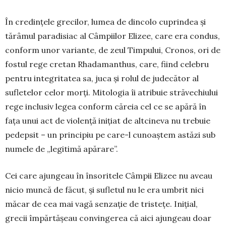
În credințele grecilor, lumea de dincolo cuprin­dea și
tărâmul paradisiac al Câmpiilor Elizee, care era condus,
conform unor varian­te, de zeul Timpului, Cronos, ori de
fostul rege cretan Rhadaman­thus, care, fiind celebru
pentru in­tegritatea sa, juca și rolul de jude­cător al
sufletelor celor morți. Mitologia îi atribuie străvechiului
rege inclusiv legea conform că­reia cel ce se apără în
fața unui act de violență inițiat de altcineva nu trebuie
pedepsit – un principiu pe care-l cunoaștem astăzi sub
numele de „legitimă apărare”.
Cei care ajungeau în însoritele Câmpii Elizee nu aveau
nicio muncă de făcut, și sufletul nu le era umbrit nici
măcar de cea mai vagă senzație de tristețe. Inițial,
grecii împărtășeau convingerea că aici ajungeau doar