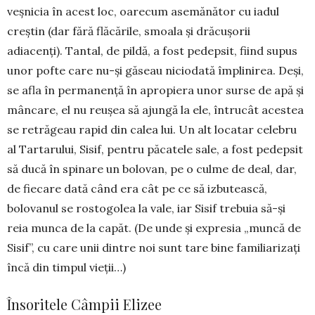
veșnicia în acest loc, oarecum asemă­nă­tor cu iadul
creștin (dar fără flăcările, smoala și dră­cușorii
adiacenți). Tantal, de pildă, a fost pedepsit, fiind supus
unor pofte care nu-și găseau niciodată împlinirea. Deși,
se afla în permanență în apropiera unor surse de apă și
mâncare, el nu reușea să ajungă la ele, întrucât acestea
se retrăgeau rapid din calea lui. Un alt locatar celebru
al Tartarului, Sisif, pentru păcatele sale, a fost pedepsit
să ducă în spinare un bolovan, pe o culme de deal, dar,
de fiecare dată când era cât pe ce să izbutească,
bolovanul se rostogolea la vale, iar Sisif trebuia să-și
reia munca de la capăt. (De unde și expresia „muncă de
Sisif”, cu care unii dintre noi sunt tare bine familiarizați
încă din timpul vieții…)
Însoritele Câmpii Elizee