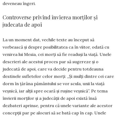
deveneau îngeri.
Controverse privind învierea morților și
judecata de apoi
La un moment dat, vechile texte au început să
vorbească și despre posibilitatea ca în viitor, odată cu
venirea lui Mesia, cei morți să fie readuși la viață. Unele
descrieri ale acestui proces par să su­gereze și o
judecată de apoi, care va decide pentru totdeauna
destinele sufletelor celor morți: „Şi mulţi dintre cei care
dorm în ţărâna pământului se vor scula, unii la viaţă
veşnică, iar alţii spre ocară şi ruşine veşnică”. Pe tema
în­vierii morților și a judecății de apoi există însă
dezbateri aprinse, pentru că unele variante ale acestor
concepții par pe alocuri să se bată cap în cap. Unele