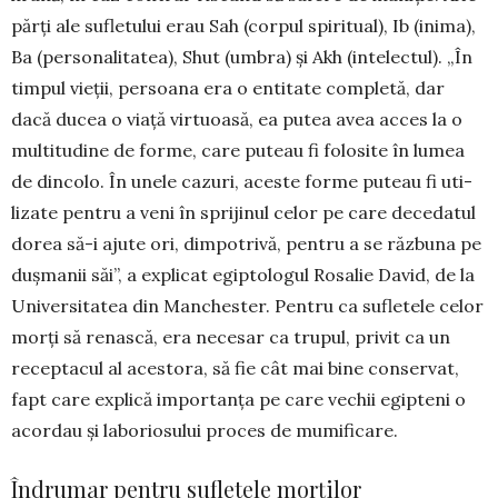
părți ale sufletului erau Sah (cor­pul spiritual), Ib (inima),
Ba (personalitatea), Shut (umbra) și Akh (intelectul). „În
timpul vieții, persoana era o entitate completă, dar
dacă ducea o viață virtuoasă, ea putea avea acces la o
multitudine de forme, care puteau fi folosite în lumea
de din­colo. În unele cazuri, aceste forme puteau fi uti­
lizate pentru a veni în sprijinul celor pe care dece­datul
dorea să-i ajute ori, dimpotrivă, pentru a se răz­buna pe
dușmanii săi”, a explicat egiptologul Rosalie David, de la
Universitatea din Manchester. Pentru ca sufletele celor
morți să renască, era nece­sar ca trupul, privit ca un
receptacul al acestora, să fie cât mai bine conservat,
fapt care explică im­por­tanța pe care vechii egipteni o
acordau și labo­rio­sului proces de mumificare.
Îndrumar pentru sufletele morților