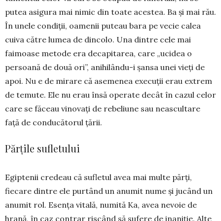
putea asigura mai nimic din toate acestea. Ba și mai rău.
În unele condiții, oamenii puteau bara pe ve­cie calea
cuiva către lumea de dincolo. Una dintre cele mai
faimoase metode era decapitarea, care „ucidea o
persoană de două ori”, anihilându-i șan­­sa unei vieți de
apoi. Nu e de mirare că ase­me­nea execuții erau extrem
de temute. Ele nu erau în­să operate decât în cazul celor
care se făceau vino­vați de rebeliune sau neascultare
față de con­ducă­torul țării.
Părțile sufletului
Egiptenii credeau că sufletul avea mai multe părți,
fiecare dintre ele purtând un anumit nume și jucând un
anumit rol. Esența vitală, numită Ka, avea nevoie de
hrană, în caz contrar riscând să su­fere de inaniție. Alte