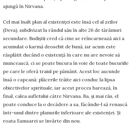
ajungă în Nirva­na.
Cel mai înalt plan al e­xis­tenței este însă cel al ze­ilor
(Deva), subdivizat la rân­­dul său în alte 26 de tărâ­muri
secundare. Budiștii cred că cine se reîncarnează aici a
acumulat o karmă de­o­sebit de bună, iar acum es­te
răsplătit ducând o exis­tență în care nu are nevoie să
muncească, ci se poate bucura în voie de toate bucu­­riile
pe care le oferă tra­iul pe pământ. Acest loc ascunde
însă o capcană: plăcerile trăite aici conduc la lipsa
obiectivelor spirituale, iar acest proces ba­rează, în
final, calea sufletului către Nirvana. Ba, și mai rău, el
poate conduce la o decădere a sa, fă­cându-l să renască
într-unul dintre planurile infe­rioare ale existenței. Și
roata Samsarei se învârte din nou.