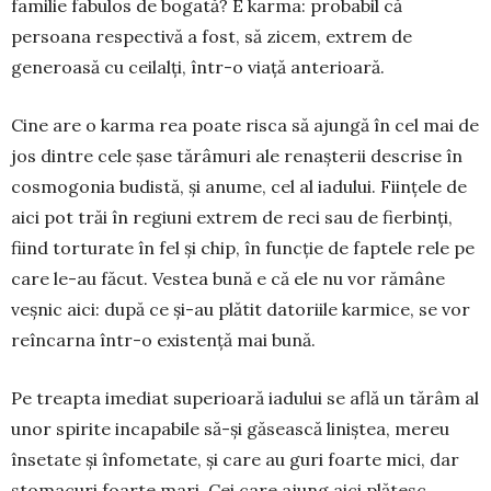
familie fabulos de bogată? E karma: pro­babil că
persoana respectivă a fost, să zicem, ex­trem de
generoasă cu ceilalți, într-o viață anterioa­ră.
Cine are o karma rea poate risca să ajungă în cel mai de
jos dintre cele șase tărâmuri ale renașterii descrise în
cosmogonia budistă, și anume, cel al iadului. Ființele de
aici pot trăi în regiuni extrem de reci sau de fierbinți,
fiind torturate în fel și chip, în funcție de faptele rele pe
care le-au făcut. Vestea bună e că ele nu vor rămâne
veșnic aici: după ce și-au plătit datoriile karmice, se vor
reîncarna într-o existență mai bună.
Pe treapta imediat superioară iadului se află un tărâm al
unor spirite incapabile să-și găsească liniș­tea, mereu
însetate și înfometate, și care au guri foar­te mici, dar
stomacuri foarte mari. Cei care ajung aici plătesc