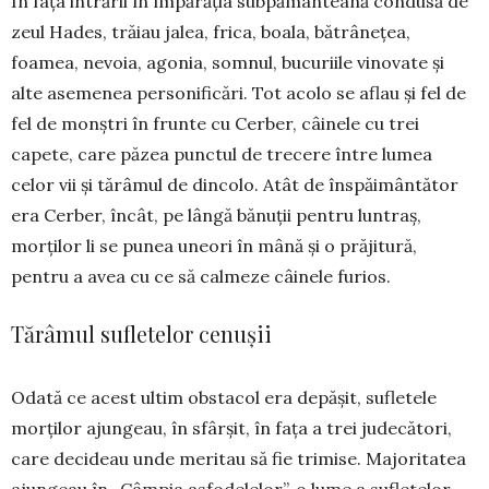
În fața intrării în împărăția subpă­mânteană condusă de
zeul Hades, trăiau jalea, frica, boala, bă­trânețea,
foamea, ne­voia, ago­nia, somnul, bucuriile vino­vate și
alte asemenea personi­ficări. Tot acolo se aflau și fel de
fel de monștri în frunte cu Cerber, câi­nele cu trei
capete, care păzea punc­tul de trecere între lumea
celor vii și tărâmul de dincolo. Atât de înspăimântător
era Cer­ber, încât, pe lângă bănuții pen­tru luntraș,
morților li se punea uneori în mână și o prăjitură,
pentru a avea cu ce să calmeze câinele furios.
Tărâmul sufletelor cenușii
Odată ce acest ultim obstacol era depășit, su­fle­tele
morților ajungeau, în sfârșit, în fața a trei ju­decători,
care decideau unde meritau să fie trimise. Majoritatea
ajungeau în „Câmpia asfodelelor”, o lume a sufletelor