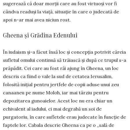
sugerează că doar morții care au fost vir­tuoși vor fi
cândva readuși la viață, situație în care o jude­cată de
apoi n-ar mai avea niciun rost.
Gheena și Grădina Edenului
În iudaism și-a făcut însă loc și concepția potrivit că­reia
sufletul omului continuă să trăiască și după ce trupul s-a
prăpădit. Cei care au fost răi ajung în Gheena, un loc
descris ca fiind o vale la sud de cetatea Ierusalim,
folosită inițial pentru jertfele de copii aduse unui zeu
canaaneu pe nume Moloh, iar mai târziu pentru
depozitarea gunoaielor. Acest loc nu era chiar un
echivalent al iadului, ci mai degrabă un soi de
purgatoriu, în care sufletele erau judecate în funcție de
faptele lor. Cabala descrie Gheena ca pe o „sală de