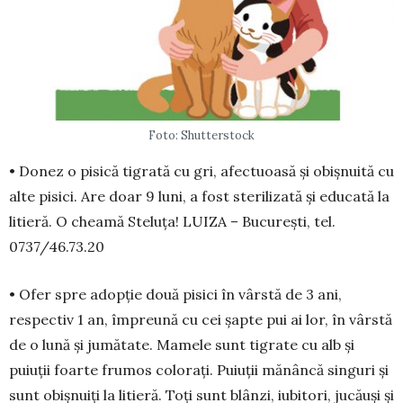
Foto: Shutterstock
• Donez o pisică tigrată cu gri, afectuoasă și obișnuită cu
alte pisici. Are doar 9 luni, a fost sterilizată și educată la
litieră. O cheamă Steluța! LUIZA – București, tel.
0737/46.73.20
• Ofer spre adopție două pisici în vârstă de 3 ani,
respectiv 1 an, împreună cu cei șapte pui ai lor, în vârstă
de o lună și jumătate. Mamele sunt ti­grate cu alb și
puiuții foarte frumos co­lorați. Pu­iu­ții mănâncă singuri și
sunt obișnuiți la litieră. Toți sunt blânzi, iubitori, jucăuși și