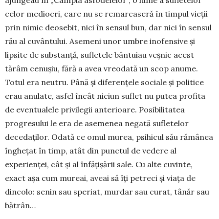
celor mediocri, care nu se remar­ca­seră în timpul vieții
prin nimic deosebit, nici în sen­sul bun, dar nici în sensul
rău al cuvântului. Ase­meni unor umbre inofensive și
lipsite de substanță, sufletele bântuiau veșnic acest
tărâm cenușiu, fără a avea vreodată un scop anume.
Totul era neutru. Până și diferențele sociale și politice
erau anulate, asfel încât niciun suflet nu putea profita
de even­tualele privilegii anterioare. Posibilitatea
progre­su­lui le era de asemenea negată sufletelor
decedaților. Oda­tă ce omul murea, psihicul său rămânea
înghe­țat în timp, atât din punctul de vedere al
experienței, cât și al înfățișării sale. Cu alte cuvinte,
exact așa cum mureai, aveai să îți petreci și viața de
dincolo: senin sau speriat, murdar sau curat, tânăr sau
bă­trân…