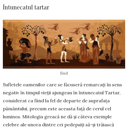
Întunecatul tartar
Sisif
Sufletele oamenilor care se făcuseră remarcați în sens
negativ în timpul vieții ajungeau în întune­catul Tartar,
considerat ca fiind la fel de departe de suprafața
pământului, precum este aceasta față de cerul cel
luminos. Mito­lo­gia greacă ne dă și câteva exemple
celebre ale unora dintre cei pedepsiți să-și trăiască