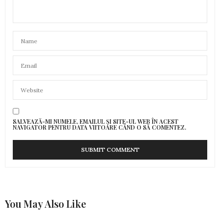
SALVEAZĂ-MI NUMELE, EMAILUL ȘI SITE-UL WEB ÎN ACEST
NAVIGATOR PENTRU DATA VIITOARE CÂND O SĂ COMENTEZ.
You May Also Like