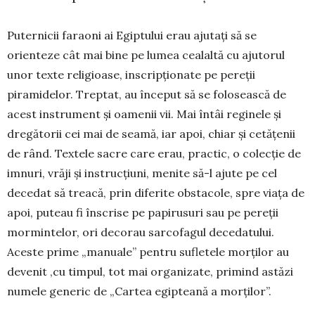
Puternicii faraoni ai Egiptului erau ajutați să se
orienteze cât mai bine pe lumea cealaltă cu ajutorul
unor texte religioase, inscripționate pe pereții
piramidelor. Treptat, au început să se folosească de
acest instrument și oamenii vii. Mai întâi reginele și
dregătorii cei mai de seamă, iar apoi, chiar și cetățenii
de rând. Textele sacre care erau, practic, o colecție de
imnuri, vrăji și instrucțiuni, menite să-l ajute pe cel
decedat să treacă, prin diferite obs­ta­cole, spre viața de
apoi, puteau fi înscrise pe papirusuri sau pe pereții
mormintelor, ori decorau sarcofagul decedatului.
Aceste prime „manuale” pentru sufletele morților au
devenit ,cu timpul, tot mai organizate, primind astăzi
numele generic de „Cartea egipteană a morților”.