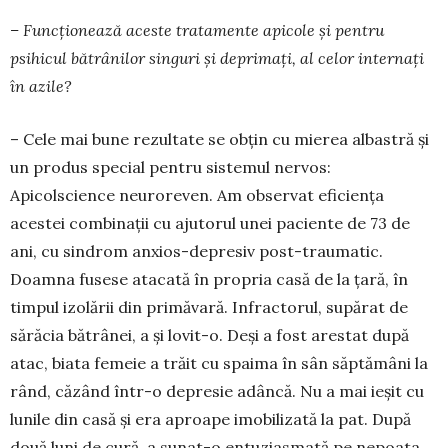
– Funcționează aceste tratamente apicole și pentru
psihicul bătrânilor singuri și deprimați, al celor internați
în azile?
– Cele mai bune rezultate se obțin cu mierea albastră și
un produs special pentru sistemul ner­vos:
Apicolscience neuroreven. Am observat efi­ciența
acestei combinații cu ajutorul unei paciente de 73 de
ani, cu sindrom anxios-depresiv post-traumatic.
Doamna fusese atacată în propria casă de la țară, în
timpul izolării din primăvară. Infrac­torul, supărat de
sărăcia bătrânei, a și lovit-o. Deși a fost arestat după
atac, biata femeie a trăit cu spai­ma în sân săptămâni la
rând, căzând într-o depresie adâncă. Nu a mai ieșit cu
lunile din casă și era aproa­pe imobilizată la pat. După
două luni de cură, a sunat-o entuziasmată pe nepoata