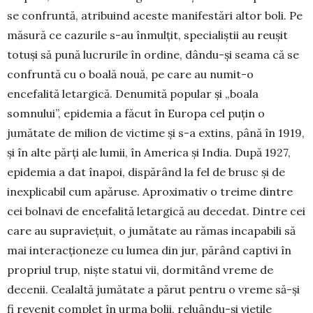
se confruntă, atribuind aceste ma­nifestări altor boli. Pe
măsură ce cazurile s-au în­mulțit, specialiștii au reușit
totuși să pună lucrurile în ordine, dându-și seama că se
confruntă cu o boală nouă, pe care au numit-o
encefalită letar­gică. Denumită popular și „boala
somnului”, epidemia a făcut în Europa cel puțin o
jumătate de milion de victime și s-a extins, până în 1919,
și în alte părți ale lumii, în America și India. După 1927,
epidemia a dat înapoi, dispărând la fel de brusc și de
inexplicabil cum apăruse. Aproximativ o treime dintre
cei bolnavi de encefalită letargică au decedat. Dintre cei
care au supraviețuit, o jumătate au rămas incapabili să
mai interacționeze cu lumea din jur, părând captivi în
propriul trup, niște statui vii, dormitând vreme de
decenii. Cea­laltă jumătate a părut pentru o vreme să-și
fi re­venit complet în urma bolii, reluându-și viețile