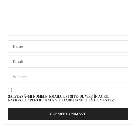
SALVEAZĂ-MI NUMELE, EMAILUL ȘI SITE-UL WEB ÎN ACEST
NAVIGATOR PENTRU DATA VIITOARE CÂND O SĂ COMENTEZ.