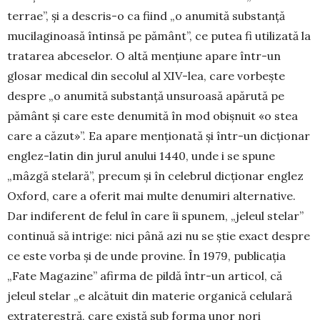
terrae”, și a descris-o ca fiind „o anumită substanță
mucila­gi­noasă întinsă pe pământ”, ce putea fi utilizată la
tratarea abceselor. O altă mențiune apare într-un
glosar medical din secolul al XIV-lea, care vor­bește
despre „o anumită substanță unsuroasă apă­rută pe
pământ și care este denumită în mod obișnuit «o stea
care a căzut»”. Ea apare mențio­na­tă și într-un dicționar
englez-latin din jurul anului 1440, unde i se spune
„mâzgă stelară”, pre­cum și în celebrul dicționar en­glez
Oxford, care a oferit mai mul­te denumiri alternative.
Dar indiferent de felul în care îi spu­nem, „jeleul stelar”
continuă să intrige: nici până azi nu se știe exact despre
ce este vorba și de unde provine. În 1979, publicația
„Fate Ma­gazine” afirma de pildă într-un articol, că
jeleul stelar „e alcătuit din materie organică celulară
extraterestră, care există sub forma unor nori