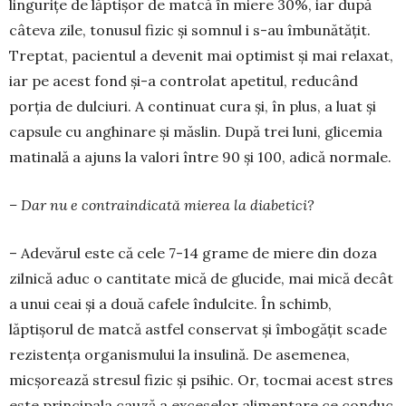
lingurițe de lăptișor de matcă în mie­re 30%, iar după
câteva zile, tonusul fizic și som­nul i s-au îmbunătățit.
Treptat, pacientul a de­ve­nit mai optimist și mai relaxat,
iar pe acest fond și-a controlat apetitul, reducând
porția de dulciuri. A continuat cura și, în plus, a luat și
capsule cu an­ghi­nare și măslin. După trei luni, glicemia
mati­nală a ajuns la valori între 90 și 100, adică normale.
– Dar nu e contraindicată mierea la diabetici?
– Adevărul este că cele 7-14 grame de miere din doza
zilnică aduc o cantitate mică de glucide, mai mică decât
a unui ceai și a două cafele îndul­cite. În schimb,
lăptișorul de matcă astfel conservat și îm­bo­gățit scade
rezistența organismului la insu­lină. De asemenea,
micșorează stresul fizic și psi­hic. Or, toc­mai acest stres
este principala cauză a exceselor alimentare ce conduc