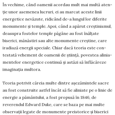
În vechime, când oa­menii acor­dau mult mai multă aten­
ție unor ase­menea lu­cruri, ei au marcat aces­te linii
ener­getice nevăzute, ridi­când de-a lun­gul lor diferite
mo­nu­mente și tem­ple. Apoi, când a apărut creș­­tinismul,
dea­su­pra fostelor temple păgâne au fost înălțate
biserici, mă­năs­tiri sau alte mo­numente creș­tine, care
iradiază energii spe­ciale. Chiar dacă teoria este con­
testată vehe­ment de oamenii de știință, po­vestea alinia­
mentelor energetice continuă și astăzi să înflăcăreze
ima­ginația multora.
Teoria potrivit căreia multe dintre așeză­mintele sacre
au fost construite astfel încât să fie aliniate pe o linie de
energie a pământului, a fost propusă în 1846, de
reverendul Edward Duke, care se baza pe mai multe
observații legate de monumente preisto­rice și biserici