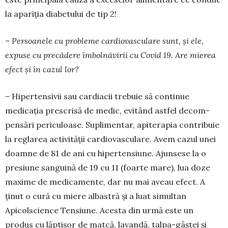
la apariția diabetului de tip 2!
– Persoanele cu probleme cardiovasculare sunt, și ele,
expuse cu precădere îmbolnăvirii cu Covid 19. Are mierea
efect și în cazul lor?
– Hipertensivii sau cardiacii trebuie să continue
medicația prescrisă de medic, evitând astfel de­com­
pensări periculoase. Suplimentar, apiterapia contribuie
la reglarea activității cardiovasculare. Avem cazul unei
doamne de 81 de ani cu hiperten­siune. Ajunsese la o
presiune sanguină de 19 cu 11 (foarte mare), lua doze
maxime de medicamente, dar nu mai aveau efect. A
ținut o cură cu miere albastră și a luat simultan
Apicolscience Tensiune. Acesta din urmă este un
produs cu lăptișor de mat­că, lavandă, talpa-gâștei și