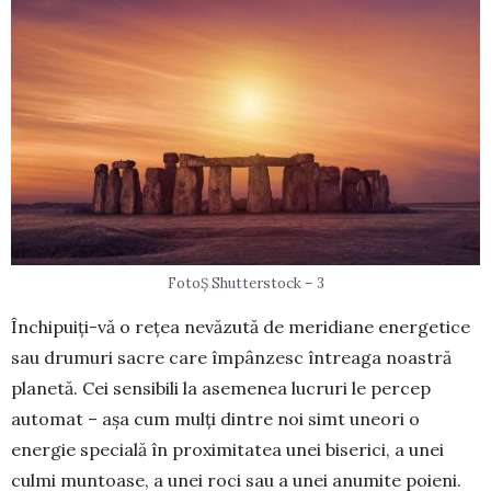
FotoȘ Shutterstock – 3
Închipuiți-vă o rețea nevăzută de meridiane energetice
sau drumuri sacre care împânzesc întreaga noastră
planetă. Cei sensibili la asemenea lucruri le percep
automat – așa cum mulți dintre noi simt uneori o
energie spe­cia­lă în pro­xi­mitatea unei biserici, a unei
culmi mun­toase, a unei roci sau a unei anumite po­­ieni.