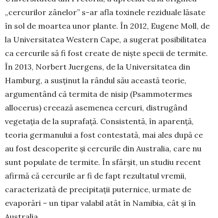
„cercurilor zâ­nelor” s-ar afla toxinele reziduale lăsate
în sol de moar­tea unor plante. În 2012, Eugene Moll, de
la Universitatea Western Cape, a sugerat posibilitatea
ca cercurile să fi fost create de niște specii de ter­mite.
În 2013, Norbert Juergens, de la Universitatea din
Hamburg, a susținut la rândul său această teorie,
argumentând că termita de nisip (Psammo­termes
allocerus) creează asemenea cercuri, distru­gând
vegetația de la suprafață. Consistentă, în aparență,
teoria germanului a fost contestată, mai ales după ce
au fost descoperite și cercurile din Australia, care nu
sunt populate de termite. În sfârșit, un studiu recent
afirmă că cercurile ar fi de fapt rezultatul vremii,
carac­te­rizată de precipitaţii puternice, urmate de
evaporări – un tipar valabil atât în Namibia, cât și în
Australia.