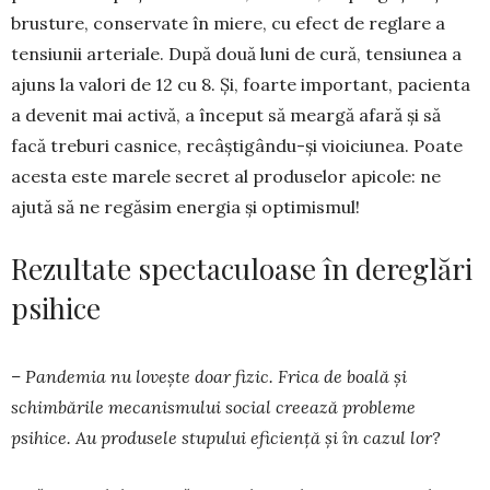
brusture, conservate în miere, cu efect de reglare a
tensiunii arteriale. După două luni de cură, tensiunea a
ajuns la valori de 12 cu 8. Și, foarte important, pacienta
a devenit mai activă, a început să meargă afară și să
facă treburi casnice, recâștigându-și vioiciunea. Poate
acesta este marele secret al produselor apicole: ne
ajută să ne regăsim energia și optimismul!
Rezultate spectaculoase în dereglări
psihice
– Pandemia nu lovește doar fizic. Frica de boală și
schimbările meca­nis­mului social creează probleme
psihice. Au produsele stupului eficiență și în cazul lor?