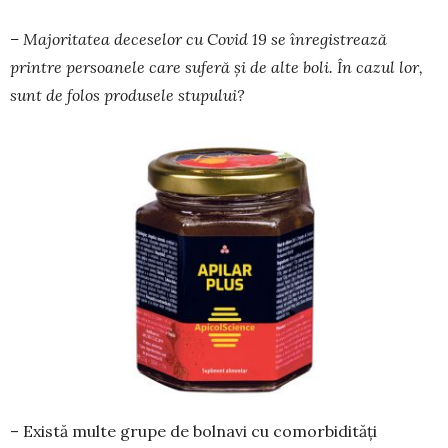
– Majoritatea deceselor cu Covid 19 se înre­gis­trează
printre persoanele care suferă și de alte boli. În cazul lor,
sunt de folos produsele stupu­lui?
– Există multe grupe de bolnavi cu comorbi­dități