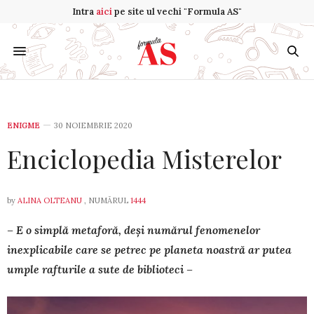
Intra
aici
pe site ul vechi "Formula AS"
ENIGME
30 NOIEMBRIE 2020
Enciclopedia Misterelor
by
ALINA OLTEANU
, NUMĂRUL
1444
– E o simplă metaforă, deși numărul feno­me­ne­lor
inexplicabile care se petrec pe planeta noas­tră ar putea
umple rafturile a sute de biblioteci –