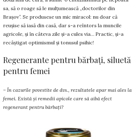
sa, să o roage să le mulțumească „doctorilor din
Brașov”. Se pro­dusese un mic miracol: nu doar că
reușise să iasă din casă, dar s-a reîntors la muncile
agricole, și în câteva zile și-a cules via… Practic, și-a
recâș­tigat optimismul și tonusul psihic!
Regenerante pentru bărbați, siluetă
pentru femei
– În cazurile povestite de dvs., rezultatele apar mai ales la
femei. Există și remedii apicole care să aibă efect
regenerant pentru bărbați?