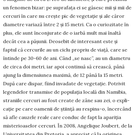
un fenomen bizar: pe suprafața ei se găsesc mii și mii de
cercuri în care nu crește pic de vegetație și ale căror
dia­metre variază între 2 și 15 metri. Ca o curiozitate în
plus, ele sunt înconjurate de o iarbă mult mai înaltă
decât cea a pășunii. Deosebit de interesant este și
faptul că cercurile au un ciclu propriu de viață, care se
întinde pe 30-60 de ani. Când „se nasc”, au un diametru
de circa doi metri, iar apoi continuă să crească, până
ajung la dimensiunea maximă, de 12 până la 15 metri.
După care dispar, fiind invadate de vegetație. Potrivit
legendelor trans­mise de populația locală din Na­mibia,
straniile cercuri au fost create de zâne sau zei, o expli­
cație pe care oamenii de știință au respins-o, încercând
să afle ca­uzele reale care conduc de fapt la apariția
misterioaselor cercuri. În 2008, Angelique Joubert, de la
Universitatea din Pretoria, a apreciat că la originea