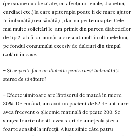
(persoane cu obezitate, cu afecțiuni renale, diabetici,
cardiaci etc.) la care apiterapia poate fi de mare ajutor
în îmbunătățirea sănătății, dar nu peste noapte. Cele
mai multe solicitări le-am primit din partea diabeticilor
de tip 2, al căror număr a crescut mult în ultimele luni,
pe fondul consumului excesiv de dulciuri din timpul
izolării în case.
– Și ce poate face un diabetic pentru a-și îmbunătăți
starea de sănătate?
– Efecte uimitoare are lăptișorul de matcă în miere
30%. De curând, am avut un pacient de 52 de ani, care
avea frecvent o glicemie matinală de pes­te 200. Se
simțea foarte obosit, avea stări de ame­țeală și era
foarte sensibil la infecții. A luat zil­nic câte patru