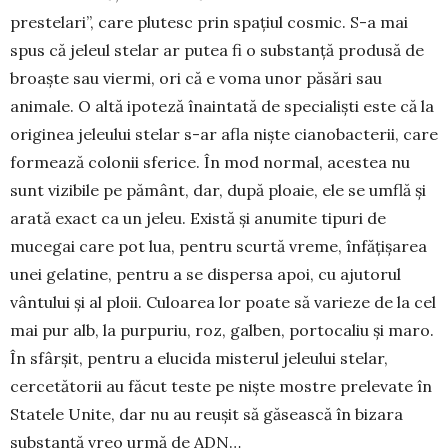
prestelari”, care plutesc prin spațiul cosmic. S-a mai
spus că jeleul stelar ar putea fi o substanță produsă de
broaște sau viermi, ori că e voma unor păsări sau
animale. O altă ipoteză înaintată de specialiști este că la
originea jeleului stelar s-ar afla niște cianobacterii, care
formează colonii sferice. În mod normal, acestea nu
sunt vizibile pe pământ, dar, după ploaie, ele se umflă și
arată exact ca un jeleu. Există și anumite tipuri de
mucegai care pot lua, pentru scurtă vreme, înfă­țișarea
unei gelatine, pentru a se dispersa apoi, cu ajutorul
vântului și al ploii. Culoarea lor poate să varieze de la cel
mai pur alb, la purpuriu, roz, galben, portocaliu și ma­ro.
În sfârșit, pentru a elucida misterul jeleului stelar,
cercetătorii au făcut teste pe niște mostre prele­vate în
Statele Unite, dar nu au reușit să găsească în bi­zara
substanță vreo urmă de ADN…