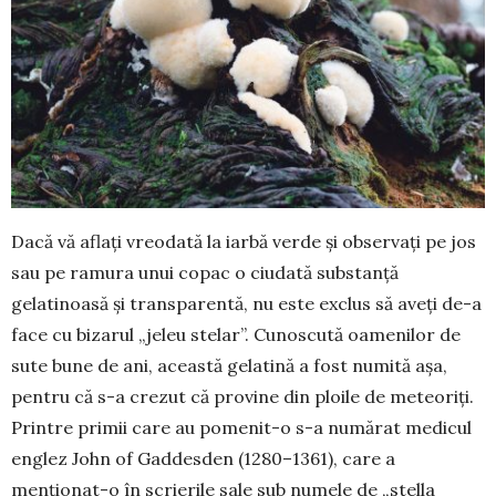
Dacă vă aflați vreodată la iarbă verde și ob­ser­vați pe jos
sau pe ramura unui copac o ciudată substanță
gelatinoasă și transparentă, nu este exclus să aveți de-a
face cu bizarul „jeleu stelar”. Cunoscută oamenilor de
sute bune de ani, această gelatină a fost numită aşa,
pentru că s-a crezut că provine din ploile de meteoriți.
Printre primii care au pomenit-o s-a numărat medicul
englez John of Gaddesden (1280–1361), care a
menționat-o în scrierile sale sub numele de „stella