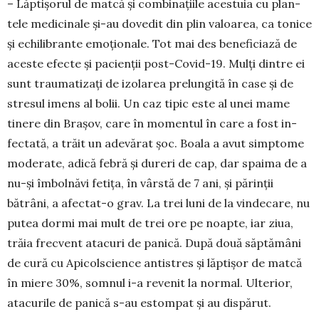
– Lăptișorul de matcă și combinațiile acestuia cu plan­
tele medicinale și-au do­vedit din plin valoarea, ca tonice
și echilibrante emo­ționale. Tot mai des bene­fi­ciază de
aces­te efecte și pa­cienții post-Covid-19. Mulți dintre ei
sunt traumatizați de izolarea prelungită în case și de
stre­sul imens al bolii. Un caz tipic este al unei mame
tine­re din Brașov, care în mo­men­tul în care a fost in­
fec­tată, a trăit un adevărat șoc. Boala a avut simp­tome
mo­derate, adică febră și dureri de cap, dar spaima de a
nu-și îmbolnăvi fetița, în vârstă de 7 ani, și părinții
bătrâni, a afectat-o grav. La trei luni de la vindecare, nu
putea dormi mai mult de trei ore pe noapte, iar ziua,
trăia frecvent atacuri de pa­nică. După două săp­tămâni
de cură cu Apicol­science antistres și lăptișor de matcă
în miere 30%, somnul i-a revenit la normal. Ulterior,
atacu­rile de panică s-au estom­pat și au dispărut.