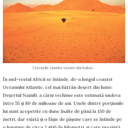
Cercurile zânelor văzute din balon…
În sud-vestul Africii se întinde, de-a lungul coas­tei
Oceanului Atlantic, cel mai bătrân deșert din lume:
Deșertul Namib, a cărui vechime este es­timată undeva
între 55 și 80 de milioane de ani. Unele dintre porțiunile
lui sunt acoperite cu dune înalte de până la 150 de
metri, dar există și o fâșie de pășune care se întinde pe
o lungime de circa 2.400 de kilometri, și care prezintă