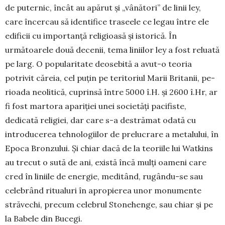
de puternic, încât au apărut și „vânători” de linii ley,
care încercau să identifice traseele ce legau între ele
edificii cu importanță religioasă și istorică. În
următoarele două decenii, tema liniilor ley a fost reluată
pe larg. O popularitate deosebită a avut-o teoria
potrivit căreia, cel puțin pe teritoriul Marii Britanii, pe­
rioada neolitică, cuprinsă între 5000 î.H. și 2600 î.Hr, ar
fi fost martora apariției unei societăți pacifiste,
dedicată religiei, dar care s-a destrămat odată cu
introducerea tehnologiilor de prelucrare a metalului, în
Epoca Bronzului. Și chiar dacă de la teoriile lui Watkins
au trecut o sută de ani, există încă mulți oameni care
cred în liniile de energie, meditând, rugându-se sau
celebrând ritualuri în apropierea unor monumente
străvechi, precum celebrul Stonehenge, sau chiar și pe
la Babele din Bucegi.