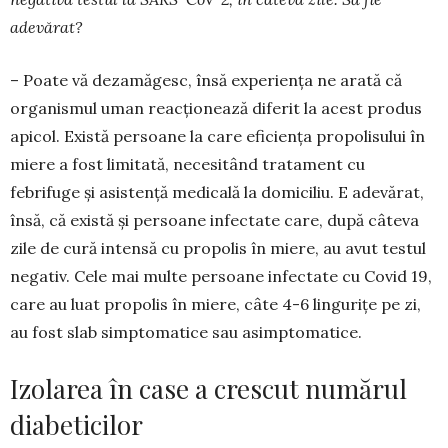
adevărat?
– Poate vă dezamăgesc, însă experiența ne arată că
organismul uman reacționează diferit la acest produs
apicol. Există persoane la care eficiența pro­polisului în
miere a fost limitată, necesitând tratament cu
febrifuge și asistență medicală la do­miciliu. E adevărat,
însă, că există și persoane infectate care, după câteva
zile de cură intensă cu propolis în miere, au avut testul
negativ. Cele mai multe persoane infectate cu Covid 19,
care au luat propolis în miere, câte 4-6 lingurițe pe zi,
au fost slab simptomatice sau asimptomatice.
Izolarea în case a crescut numărul
diabeticilor