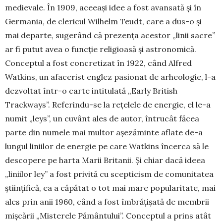
medievale. În 1909, aceeași idee a fost avansată și în
Ger­mania, de clericul Wil­helm Teudt, care a dus-o și
mai departe, su­gerând că pre­zența acestor „linii sa­cre”
ar fi putut a­vea o funcție reli­gioa­să și astro­no­mică.
Conceptul a fost concretizat în 1922, când Alfred
Watkins, un afa­cerist englez pa­sio­nat de arheo­logie, l-a
dezvoltat într-o carte inti­tulată „Early Bri­tish
Trackways”. Referin­du-se la rețelele de energie, el le-a
numit „leys”, un cuvânt ales de autor, întrucât făcea
parte din numele mai multor așezăminte aflate de-a
lun­gul liniilor de energie pe care Watkins încerca să le
descopere pe harta Marii Britanii. Și chiar dacă ideea
„liniilor ley” a fost privită cu scepticism de co­munitatea
științifică, ea a căpătat o tot mai mare popularitate, mai
ales prin anii 1960, când a fost îmbrățișată de membrii
mișcării „Misterele Pă­mântului”. Conceptul a prins atât