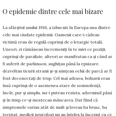
O epidemie dintre cele mai bizare
La sfârșitul anului 1916, a izbucnit în Eu­ropa una dintre
cele mai ciudate epidemii. Oamenii care-i cădeau
victimă erau de regulă cuprinși de o letargie totală.
Uneori, ei rămâneau în­cremeniți în te miri ce poziții,
cuprinși de para­lizie, alteori se manifestau ca și când ar
fi suferit de parkinson, sughițau până la epuizare,
dezvoltau ticurii stranii și-și simțeau ochii de parcă ar fi
fost deconectați de trup. Cel mai adesea, bolnavii erau
însă cu­prinși de o asemenea stare de somnolență,
încât, pur și simplu, nu-i puteau rezista, adormind până
și în timp ce-și mestecau mâncarea. Dat fiind că
simptomele variau atât de mult și loveau ba brusc, ba
treptat, medicii neurologi nu au înțeles la început cu ce