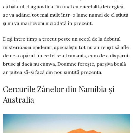
că băiatul, diagnosticat în final cu encefalită letargică,
se va adânci tot mai mult într-o lume numai de el știută
și nu va mai reveni niciodată în prezent.
Deși între timp a trecut peste un secol de la debutul
misterioasei epidemii, specialiștii tot nu au reușit să afle
de ce a apărut, în ce fel s-a trans­mis, cum de a dispărut
brusc și dacă nu cumva, Doamne ferește, parșiva boală
ar putea să-și facă din nou simțită prezența.
Cercurile Zânelor din Namibia și
Australia