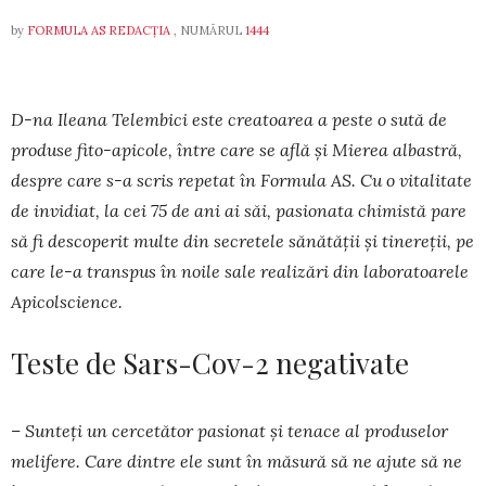
by
FORMULA AS REDACȚIA
, NUMĂRUL
1444
D-na Ileana Telembici este creatoarea a peste o sută de
produse fito-apicole, între care se află și Mierea albastră,
des­pre care s-a scris repetat în Formula AS. Cu o vita­litate
de invidiat, la cei 75 de ani ai săi, pasio­nata chimistă pare
să fi descoperit multe din secretele sănătății și tinereții, pe
care le-a transpus în noile sale realizări din laboratoarele
Apicolscience.
Teste de Sars-Cov-2 negativate
– Sunteți un cercetător pasionat și tenace al produselor
melifere. Care dintre ele sunt în mă­su­ră să ne ajute să ne