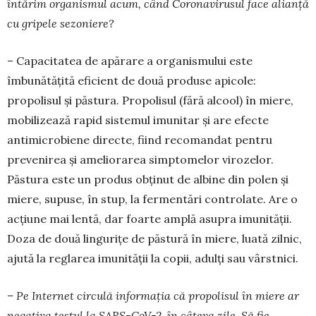
întărim organismul acum, când Coronavirusul face alianță
cu gripele sezoniere?
– Capacitatea de apărare a organismului este
îmbunătățită eficient de două produse apicole:
propolisul și păstura. Propolisul (fără alcool) în miere,
mobilizează rapid sistemul imu­nitar și are efecte
antimicrobiene directe, fiind re­comandat pen­­tru
prevenirea și ameliorarea simpto­melor vi­rozelor.
Păstura este un produs obținut de albine din polen și
miere, supuse, în stup, la fer­men­tări con­trolate. Are o
acțiune mai lentă, dar foar­te am­plă asupra imunității.
Doza de două lin­gurițe de păs­tură în miere, luată zilnic,
ajută la reglarea imunității la copii, adulți sau vârstnici.
– Pe Internet circulă informația că propolisul în miere ar
negativa testul la SARS-CoV-2, în câteva zile. Să fie