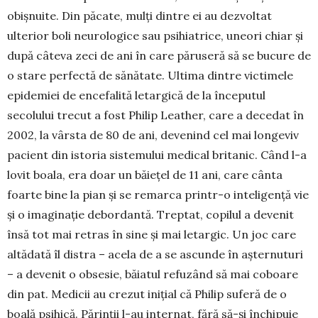
obișnuite. Din păcate, mulți dintre ei au dezvoltat
ulterior boli neurologice sau psihiatrice, uneori chiar și
după câteva zeci de ani în care păruseră să se bucure de
o stare perfectă de sănătate. Ulti­ma dintre victimele
epidemiei de encefalită letar­gică de la începutul
secolului trecut a fost Philip Leather, care a decedat în
2002, la vârsta de 80 de ani, devenind cel mai longeviv
pacient din istoria sistemu­lui medical brita­nic. Când l-a
lovit boala, era doar un băiețel de 11 ani, care cânta
foarte bine la pian și se remarca prin­tr-o inteligență vie
și o imaginație de­bordantă. Treptat, copilul a devenit
însă tot mai retras în sine și mai letar­gic. Un joc care
altădată îl distra – acela de a se as­cunde în așternu­turi
– a devenit o obsesie, băiatul refuzând să mai coboare
din pat. Medicii au crezut inițial că Philip suferă de o
boa­lă psihică. Părinții l-au internat, fără să-și închi­puie