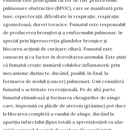
Fu­matul este principalul factor de risc pentru bolile
pulmonare obstructive (BPOC), care se manifestă prin
tuse, expectorații, dificultate în respirație, respirație
zgomotoasă, du­reri toracice. Fumatul este responsabil
de produce­rea bronșitei și a emfizemului pulmonar, în
special prin hipersecreția glandelor bronșice și
blocarea acțiunii de curățare ci­liară. Fumatul este
cunoscut și ca factor în dezvoltarea astmului. Este știut
că fumatul crește numărul celu­lelor inflamatorii, prin
mecanisme distincte, ducând, posibil, în final, la
formarea de noduli (cancer) pulmo­nari. Unii consideră
fumatul o acti­vitate recreațională. Pe de altă parte,
fumatul stimulează și formarea chea­gurilor de sânge
care, împreună cu plăcile de aterom (grăsime) pot duce
la blocarea completă a vasului de sânge, ducând la
apariția infarctului (lipsa totală a aprovizionării cu sân­