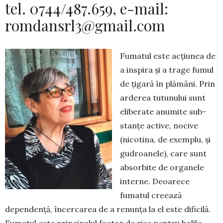
tel. 0744/487.659, e-mail:
romdansrl3@gmail.com
Fumatul este acțiunea de
a inspira și a trage fu­mul
de țigară în plămâni. Prin
arderea tutunului sunt
eliberate anumite sub­
stanțe active, nocive
(nicotina, de exem­plu, și
gudroanele), care sunt
ab­sorbite de organele
interne. Deoarece
fumatul creează
dependență, încerca­rea de a renunța la el este dificilă.