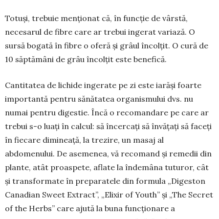
Totuși, trebuie menționat că, în funcţie de vârstă,
necesarul de fi­bre care ar trebui ingerat varia­ză. O
sursă bogată în fibre o ofe­ră și grâul încolţit. O cură de
10 săp­tămâni de grâu încolţit este be­nefică.
Cantitatea de lichide ingerate pe zi este iarăși foarte
importantă pentru sănătatea organismului dvs. nu
numai pentru digestie. Încă o recomandare pe care ar
trebui s-o luați în calcul: să încercați să învățaţi să faceți
în fiecare dimineaţă, la trezire, un masaj al
abdomenului. De asemenea, vă recomand şi remedii din
plante, atât proaspete, aflate la înde­mâna tuturor, cât
și trans­formate în preparatele din formula „Digeston
Ca­nadian Sweet Extract”, „Elixir of Youth” şi „The Secret
of the Herbs” care ajută la buna funcţionare a