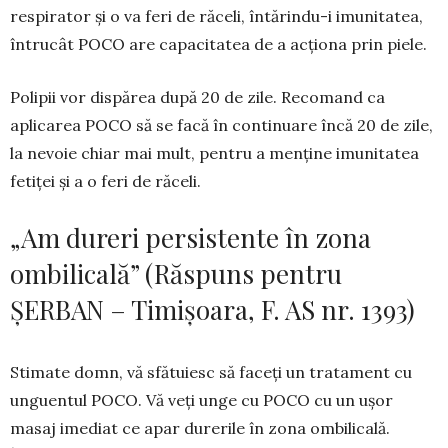
respirator și o va feri de răceli, întărin­du-i imunitatea,
întrucât POCO are capacitatea de a acționa prin piele.
Polipii vor dispărea după 20 de zile. Recomand ca
aplicarea POCO să se facă în continuare încă 20 de zile,
la nevoie chiar mai mult, pentru a menține imunitatea
fetiței și a o feri de răceli.
„Am dureri persistente în zona
ombilicală” (Răspuns pentru
ȘERBAN – Timișoara, F. AS nr. 1393)
Stimate domn, vă sfătuiesc să faceți un trata­ment cu
unguentul POCO. Vă veți unge cu POCO cu un ușor
masaj imediat ce apar durerile în zona om­bilicală.