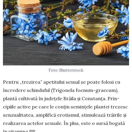
Foto: Shutterstock
Pentru „trezirea” apetitului sexual se poate folo­si cu
încredere schinduful (Trigonela foenum-grae­cum),
plan­tă cultivată în județele Brăila și Con­stanța. Prin­
cipiile active pe care le conțin semințele plantei trezesc
senzualitatea, amplifică erotismul, stimulează trăirile și
realizarea actelor sexuale. În plus, este o sursă bo­ga­tă
în vitamina PP.