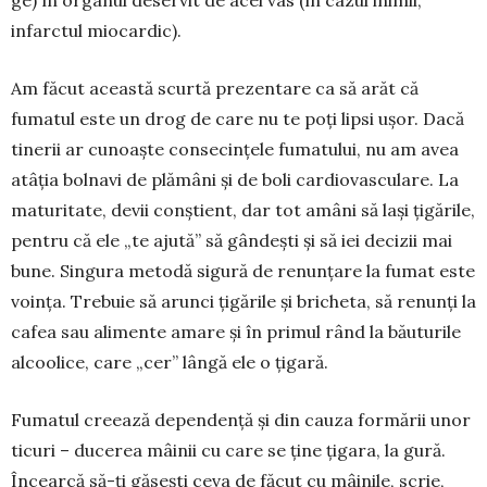
ge) în organul deservit de acel vas (în cazul inimii,
infarctul miocardic).
Am făcut această scurtă prezen­tare ca să arăt că
fumatul este un drog de care nu te poți lipsi ușor. Dacă
tinerii ar cunoaște consecințele fumatului, nu am avea
atâția bolnavi de plămâni și de boli cardiovasculare. La
maturitate, devii con­știent, dar tot amâni să lași țigările,
pentru că ele „te ajută” să gândești și să iei decizii mai
bune. Sin­gura metodă sigură de renunțare la fumat este
voin­ța. Trebuie să arunci țigările și bricheta, să renunți la
cafea sau alimente amare și în primul rând la bău­turile
alcoolice, care „cer” lângă ele o țigară.
Fumatul creează dependență și din cauza formă­rii unor
ticuri – ducerea mâinii cu care se ține ți­gara, la gură.
Încearcă să-ți găsești ceva de făcut cu mâinile, scrie,