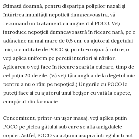
Stimată doamnă, pentru dispariția polipilor na­zali și
întărirea imunității nepoțicii dumneavoas­tră, vă
recomand un tratament cu unguentul POCO. Veți
introduce nepoțicii dumneavoastră în fiecare nară, pe o
adâncime nu mai mare de 0,5 cm, cu aju­torul degetului
mic, o cantitate de POCO și, printr-o ușoară rotire, o
veți aplica uniform pe pereții inter­iori ai nărilor.
Aplicarea o veți face în fiecare seară la culcare, timp de
cel puțin 20 de zile. (Vă veți tăia unghia de la degetul mic
pentru a nu o răni pe nepo­țică.) Ungerile cu POCO le
puteți face și cu ajutorul unui bețișor cu vată la capete,
cumpărat din farma­cie.
Concomitent, printr-un ușor masaj, veți aplica puțin
POCO pe pielea gâtului sub care se află amig­dalele
copilei. Astfel, POCO va acționa asupra în­tre­gului tract