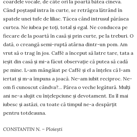
coardele vocale, de câte ori la poar­tă bătea ci­neva.
Când poștașul intra în curte, se retrăgea lă­trând în
spatele unei tufe de liliac. Tăcea când in­tru­sul părăsea
curtea. Ne iubea pe toți, total și egal. Ne conducea pe
fiecare de la poartă în casă și prin curte, pe la treburi. O
dată, o creangă semi-ruptă atârna dintr-un pom. Am
vrut să o trag în jos. Caffé a început să latre tare, tata a
ieșit din casă și mi-a făcut observație că putea să cadă
pe mine. L-am mângâiat pe Caffé și el a înțeles că l-am
iertat și m-a împuns a joacă. Ne-am iubit reciproc. Ne-
om fi cunoscut cândva?… Părea o veche legătură. Mulți
ani ne-a slujit cu înțelepciune și devotament. Eu îl mai
iu­besc și astăzi, cu toate că timpul ne-a des­părțit
pentru totdeauna.
CONSTANTIN N. – Ploiești