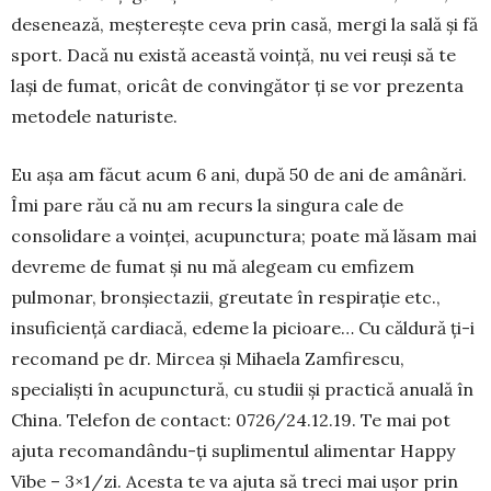
desenează, meșterește ceva prin casă, mergi la sală şi fă
sport. Dacă nu există aceas­tă voință, nu vei reuși să te
lași de fumat, oricât de convingător ți se vor prezenta
metodele naturiste.
Eu așa am făcut acum 6 ani, după 50 de ani de amânări.
Îmi pare rău că nu am recurs la singura cale de
consolidare a voinței, acupunctura; poate mă lăsam mai
devreme de fumat și nu mă alegeam cu emfizem
pulmonar, bronșiectazii, greutate în res­piraţie etc.,
insuficiență cardiacă, edeme la pi­cioare… Cu căldură ți-i
recomand pe dr. Mircea și Mihaela Zamfirescu,
specialiști în acupunctură, cu studii și practică anuală în
China. Telefon de con­tact: 0726/24.12.19. Te mai pot
ajuta recoman­dându-ți suplimentul alimentar Happy
Vibe – 3×1/zi. Acesta te va ajuta să treci mai ușor prin