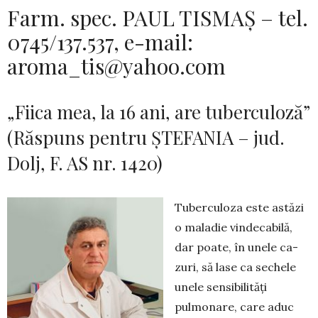
Farm. spec. PAUL TISMAȘ – tel.
0745/137.537, e-mail:
aroma_tis@yahoo.com
„Fiica mea, la 16 ani, are tuberculoză”
(Răspuns pentru ȘTEFANIA – jud.
Dolj, F. AS nr. 1420)
Tuberculoza este astăzi
o maladie vindecabilă,
dar poa­te, în unele ca­
zuri, să lase ca sechele
unele sensi­bilități
pulmonare, care aduc