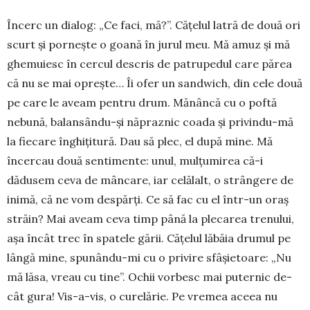
Încerc un dialog: „Ce faci, mă?”. Cățelul latră de două ori
scurt și pornește o goană în jurul meu. Mă amuz și mă
ghemuiesc în cercul descris de pa­tru­pedul care părea
că nu se mai oprește… Îi ofer un sandwich, din cele două
pe care le aveam pentru drum. Mănâncă cu o poftă
nebună, balansându-și nă­praznic coada și pri­vindu-mă
la fiecare înghi­ți­tură. Dau să plec, el după mine. Mă
încercau două sen­timente: unul, mulțumirea că-i
dădusem ceva de mân­care, iar celălalt, o strângere de
inimă, că ne vom des­părți. Ce să fac cu el în­tr-un oraș
străin? Mai aveam ceva timp până la plecarea trenului,
așa încât trec în spatele gării. Cățelul lăbăia drumul pe
lângă mi­ne, spunându-mi cu o privire sfâ­șietoare: „Nu
mă lăsa, vreau cu tine”. Ochii vor­besc mai puter­nic de­
cât gura! Vis-a-vis, o cure­lărie. Pe vre­mea aceea nu