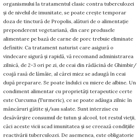
orga­nismului la tratamentul clasic contra tubercu­lozei
și de nivelul de imunitate, se poate crește tem­porar
doza de tinc­tură de Propolis, alături de o ali­mentație
preponde­rent vegetariană, din care produ­sele
alimentare pe bază de carne de porc trebuie eliminate
definitiv. Ca tratament naturist care asi­gură o
vindecare sigu­ră și rapidă, vă recomand administrarea
zilnică, de 2-3 ori pe zi, de ceai din rădăcină de Ghimbir/
coa­jă rasă de lămâie, al cărei miez se adaugă în ceai
după preparare. Se poate îndulci cu miere de albine. Un
condiment alimentar cu proprietăți terapeutice certe
este Curcuma (Tur­meric), ce se poate adăuga zilnic în
mân­căruri gătite și/sau salate. Sunt in­ter­zise cu
desăvâr­șire consumul de tu­tun și alcool, tot res­tul vieții,
căci aceste vicii scad imu­nitatea și se creează con­dițiile
reacti­vării tuberculozei. De ase­menea, este obligatorie