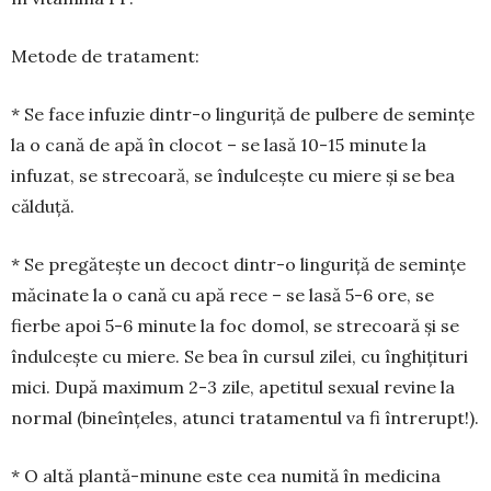
Metode de tratament:
* Se face infuzie dintr-o lingu­riță de pulbere de semințe
la o cană de apă în clocot – se lasă 10-15 minute la
infuzat, se strecoară, se îndulcește cu miere și se bea
călduță.
* Se pregă­tește un decoct dintr-o linguriță de semințe
măcinate la o cană cu apă rece – se lasă 5-6 ore, se
fierbe apoi 5-6 minute la foc domol, se stre­coară și se
îndulcește cu miere. Se bea în cursul zilei, cu înghițituri
mici. După maximum 2-3 zile, apetitul sexual revine la
normal (bineînțeles, atunci trata­men­tul va fi în­trerupt!).
* O altă plantă-mi­nune este cea numită în me­dicina