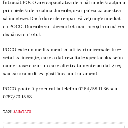
Întrucât POCO are capacitatea de a pătrunde și acționa
prin piele și de a calma durerile, s-ar putea ca aces­tea
să înceteze. Dacă durerile reapar, vă veți unge ime­diat
cu POCO. Durerile vor de­veni tot mai rare și la urmă vor
dis­părea cu totul.
POCO este un me­dica­ment cu utili­zări universale, bre­
ve­tat ca invenție, care a dat rezultate specta­cu­loase în
numeroa­se ca­zuri în care alte tra­ta­mente au dat greș
sau cărora nu li s-a găsit încă un trata­ment.
POCO poate fi procurat la telefon 0264/58.11.36 sau
0757/73.15.58.
TAGS:
SANATATE