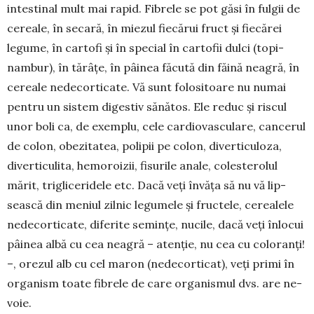
intestinal mult mai rapid. Fibrele se pot găsi în ful­gii de
ce­reale, în se­cară, în miezul fiecărui fruct şi fiecărei
legume, în cartofi şi în special în cartofii dulci (topi­
nambur), în tărâţe, în pâinea făcută din făină neagră, în
ce­reale nedecorticate. Vă sunt folo­sitoare nu numai
pentru un sistem digestiv sănătos. Ele reduc şi ris­cul
unor boli ca, de exemplu, cele car­dio­vasculare, can­cerul
de colon, obezitatea, polipii pe colon, diverticuloza,
diverticulita, he­mo­roizii, fisurile anale, coleste­rolul
mărit, trigli­ceridele etc. Da­că veți învăța să nu vă lip­
sească din meniul zil­nic legu­mele şi fructele, ce­realele
ne­decorti­cate, dife­rite seminţe, nu­cile, dacă veți în­lo­cui
pâinea albă cu cea nea­gră – atenţie, nu cea cu colo­ranţi!
–, orezul alb cu cel maron (ne­decor­ticat), veți primi în
orga­nism toate fibrele de care or­ganismul dvs. are ne­
voie.