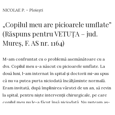
NICOLAE P. – Ploiești
„Copilul meu are picioarele umflate”
(Răspuns pentru VETUȚA – jud.
Mureș, F. AS nr. 1164)
M-am confruntat cu o problemă ase­mănătoare cu a
dvs. Copilul meu s-a năs­cut cu picioarele um­flate. La
două luni, l-am internat în spital și docto­rii mi-au spus
că nu va putea purta nicio­dată încălțăminte normală.
Eram invi­tată, după împli­nirea vârstei de un an, să re­vin
la spital, pentru niște intervenții chi­rur­gicale, pe care
copilul meu nu le-a făcut însă nicio­dată. Nu pu­team aș­
tepta cu mâinile în sân. Am căutat un leac na­tu­­rist, o