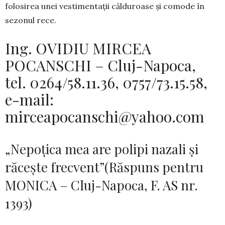
folosirea unei vestimentații călduroase și comode în
sezonul rece.
Ing. OVIDIU MIRCEA
POCANSCHI – Cluj-Napoca,
tel. 0264/58.11.36, 0757/73.15.58,
e-mail:
mirceapocanschi@yahoo.com
„Nepoțica mea are polipi nazali și
răcește frecvent”(Răspuns pentru
MONICA – Cluj-Napoca, F. AS nr.
1393)