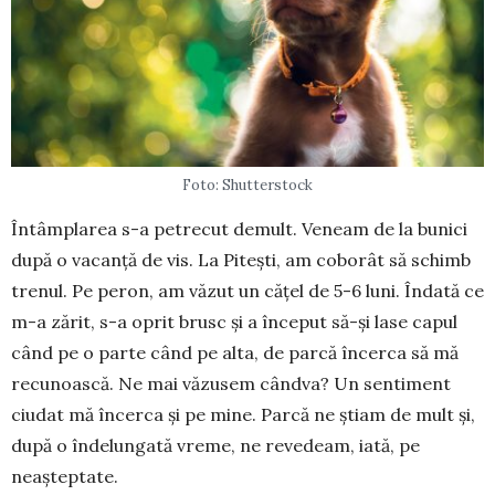
Foto: Shutterstock
Întâmplarea s-a petrecut demult. Veneam de la bunici
după o vacanță de vis. La Pitești, am coborât să schimb
trenul. Pe peron, am văzut un cățel de 5-6 luni. Îndată ce
m-a zărit, s-a oprit brusc și a început să-și lase capul
când pe o parte când pe alta, de parcă încerca să mă
re­cunoască. Ne mai văzusem cândva? Un sen­timent
ciudat mă încerca și pe mine. Parcă ne știam de mult și,
după o îndelungată vreme, ne revedeam, iată, pe
neașteptate.