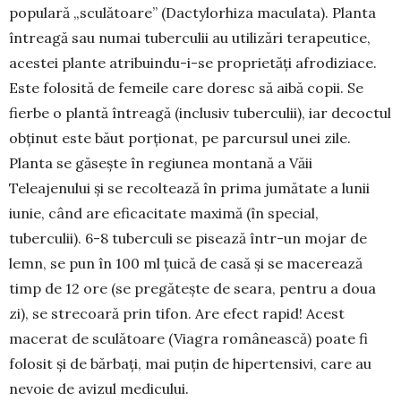
populară „sculătoare” (Dacty­lor­hiza macu­lata). Planta
întreagă sau numai tuber­culii au utilizări terapeutice,
acestei plante atri­buin­du-i-se proprietăți afrodiziace.
Este folosită de fe­meile care doresc să aibă copii. Se
fierbe o plantă în­trea­gă (in­clu­siv tuberculii), iar decoctul
obți­nut este băut por­­țio­nat, pe parcursul unei zile.
Planta se găsește în regiu­nea montană a Văii
Teleajenului și se recol­tea­ză în pri­ma jumătate a lunii
iunie, când are efica­ci­tate ma­ximă (în special,
tuberculii). 6-8 tuberculi se pi­sează într-un mojar de
lemn, se pun în 100 ml țuică de casă și se macerează
timp de 12 ore (se pregătește de sea­ra, pen­tru a doua
zi), se strecoară prin tifon. Are efect rapid! Acest
macerat de scu­lătoare (Viagra româ­neas­că) poate fi
folosit și de bărbați, mai puțin de hiper­tensivi, care au
nevoie de avizul medicului.