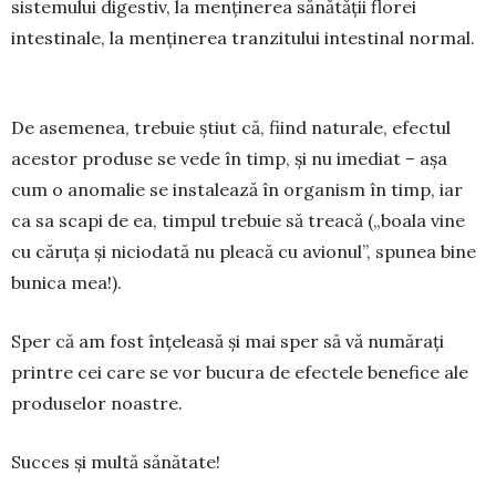
sistemului digestiv, la menţinerea sănătăţii florei
intestinale, la menţinerea tranzitului intestinal normal.
De asemenea, trebuie ştiut că, fiind naturale, efec­tul
acestor produse se vede în timp, şi nu ime­diat – aşa
cum o anomalie se instalează în organism în timp, iar
ca sa scapi de ea, timpul tre­buie să trea­că („boala vine
cu căruţa şi niciodată nu pleacă cu avionul”, spunea bine
bunica mea!).
Sper că am fost înţeleasă şi mai sper să vă nu­mărați
printre cei care se vor bucura de efectele be­nefice ale
produselor noastre.
Succes și multă sănătate!