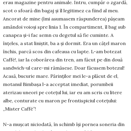
erau magazine pentru animale. Intru, cumpăr o zgar­dă,
scot o sfoară din bagaj și îl legitimez ca fiind al meu.
Ancorat de mi­ne (îmi asumasem răspunderea) pă­șeam
amândoi voioși spre linia 1. În compar­ti­ment, îl bag sub
canapea și-i fac semn cu degetul să fie cuminte. A
înțeles, a stat liniștit, ba a și dormit. Era un cățel maron
închis, parcă scos din ca­feaua cu lapte. L-am botezat
Caffé!, iar la cobo­rârea din tren, am făcut pe din două
sandwich-ul care-mi rămăsese. Doar făcusem botezul!
Acasă, bucurie mare. Pă­rin­ți­lor mei le-a plăcut de el,
motanul Bimbașa l-a ac­cep­tat imediat, porum­beii
aterizau uneori pe co­tețul lui, iar eu am scris cu litere
albe, con­turate cu maron pe frontispiciul co­tețului:
„Mister Caffé”!
N-a mușcat niciodată, în schimb își pornea so­neria din