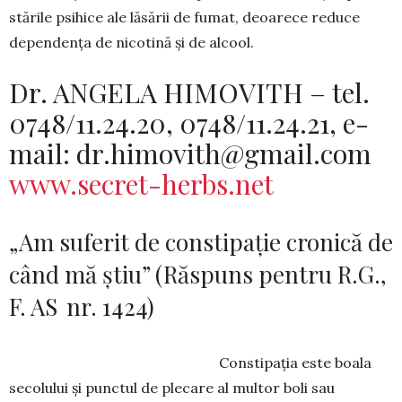
stările psihice ale lăsării de fumat, deoarece reduce
dependența de nicotină și de alcool.
Dr. ANGELA HIMOVITH – tel.
0748/11.24.20, 0748/11.24.21, e-
mail: dr.himovith@gmail.com
www.secret-herbs.net
„Am suferit de constipație cronică de
când mă știu” (Răspuns pentru R.G.,
F. AS nr. 1424)
Constipaţia este boala
secolului şi punctul de plecare al multor boli sau