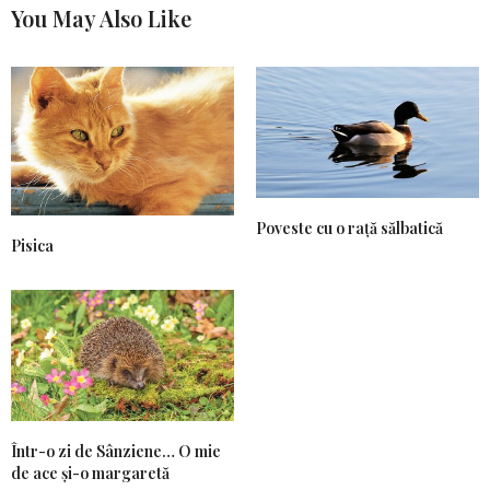
You May Also Like
Poveste cu o rață sălbatică
Pisica
Într-o zi de Sânziene… O mie
de ace și-o margaretă