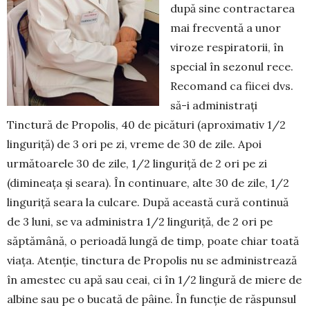
du­pă sine con­tractarea
mai frecventă a unor
viroze respiratorii, în
special în sezonul rece.
Reco­mand ca fiicei dvs.
să-i administrați
Tinctură de Pro­polis, 40 de picături (apro­ximativ 1/2
linguriță) de 3 ori pe zi, vreme de 30 de zile. Apoi
următoarele 30 de zile, 1/2 linguriță de 2 ori pe zi
(dimineața și seara). În continuare, alte 30 de zile, 1/2
linguriță seara la culcare. După această cură continuă
de 3 luni, se va administra 1/2 linguriță, de 2 ori pe
săptămână, o perioadă lungă de timp, poate chiar toată
viața. Atenție, tinc­tura de Propolis nu se administrează
în amestec cu apă sau ceai, ci în 1/2 lingură de miere de
albine sau pe o bucată de pâine. În funcție de răspunsul