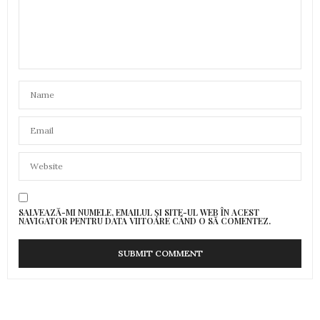
SALVEAZĂ-MI NUMELE, EMAILUL ȘI SITE-UL WEB ÎN ACEST
NAVIGATOR PENTRU DATA VIITOARE CÂND O SĂ COMENTEZ.