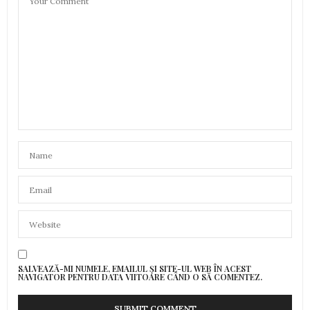
CACIOR GHEORGHE
SPUNE:
Cinste lor că nu s-au alăturat aventurierilor!
Interviul curge lin , molcom și credibil! A fost un
popor de oameni cinstiți și muncitori! Parcă mi-am
revăzut copilăria!
7 IANUARIE 2021 LA 11:14
SALVEAZĂ-MI NUMELE, EMAILUL ȘI SITE-UL WEB ÎN ACEST
NAVIGATOR PENTRU DATA VIITOARE CÂND O SĂ COMENTEZ.