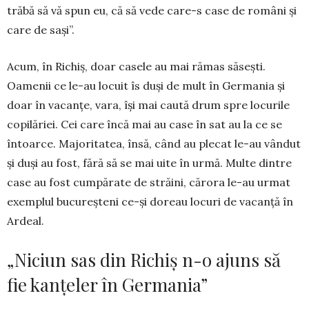
trăbă să vă spun eu, că să vede care-s case de români și
care de sași”.
Acum, în Richiș, doar casele au mai rămas să­sești.
Oamenii ce le-au locuit îs duși de mult în Ger­mania și
doar în vacanțe, vara, își mai caută drum spre locurile
copilăriei. Cei care încă mai au case în sat au la ce se
întoarce. Majo­ritatea, însă, când au plecat le-au vândut
și duși au fost, fără să se mai uite în urmă. Multe dintre
case au fost cum­părate de străini, cărora le-au urmat
exemplul bucureșteni ce-și doreau locuri de vacanță în
Ardeal.
„Niciun sas din Richiș n-o ajuns să
fie kanțeler în Germania”