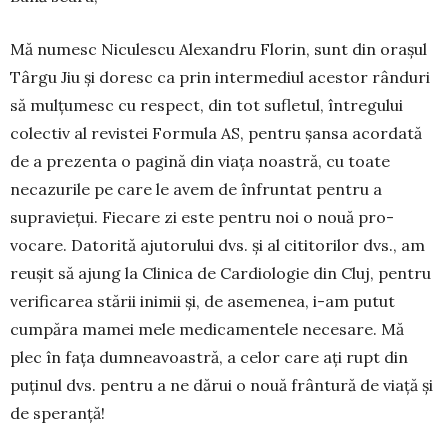
Mă numesc Niculescu Alexandru Florin, sunt din orașul
Târgu Jiu și doresc ca prin in­termediul acestor rânduri
să mulțu­mesc cu respect, din tot sufletul, în­tregului
colectiv al revistei Formula AS, pentru șansa acordată
de a pre­zenta o pagină din viața noastră, cu toate
necazurile pe care le avem de în­fruntat pentru a
supraviețui. Fie­care zi este pentru noi o nouă pro­
vocare. Datorită ajutorului dvs. şi al cititorilor dvs., am
reușit să ajung la Clinica de Cardiologie din Cluj, pentru
verificarea stării inimii și, de ase­menea, i-am putut
cumpăra ma­mei mele me­dicamentele necesare. Mă
plec în fața dumnea­voastră, a celor care ați rupt din
puținul dvs. pentru a ne dărui o nouă frântură de viață și
de speranță!