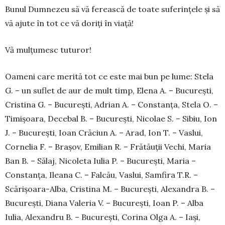
Bunul Dumnezeu să vă ferească de toate sufe­rin­țele și să
vă ajute în tot ce vă doriți în viață!
Vă mulțumesc tuturor!
Oameni care merită tot ce este mai bun pe lume: Stela
G. – un suflet de aur de mult timp, Elena A. – Bucu­rești,
Cristina G. – București, Adrian A. – Cons­tanța, Stela O. –
Timișoara, Decebal B. – Bucu­rești, Nicolae S. – Sibiu, Ion
J. – București, Ioan Crăciun A. – Arad, Ion T. – Vaslui,
Cornelia F. – Bra­șov, Emilian R. – Frătăuții Vechi, Maria
Ban B. – Sălaj, Nicoleta Iulia P. – București, Maria –
Cons­tanța, Ileana C. – Falcău, Vaslui, Sam­fira T.R. –
Scărișoara-Alba, Cris­tina M. – București, Ale­xan­dra B. –
București, Diana Valeria V. – București, Ioan P. – Alba
Iulia, Alexandru B. – Bucu­rești, Co­rina Ol­ga A. – Iași,