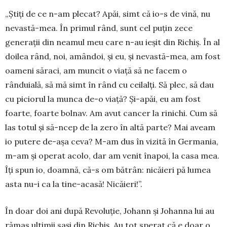
„Știți de ce n-am plecat? Apăi, simt că io-s de vină, nu
nevastă-mea. În primul rând, sunt cel puțin zece
generații din neamul meu care n-au ieșit din Richiș. În al
doilea rând, noi, amândoi, și eu, și nevastă-mea, am fost
oameni săraci, am muncit o viață să ne facem o
rânduială, să mă simt în rând cu ceilalți. Să plec, să dau
cu piciorul la munca de-o viață? Și-apăi, eu am fost
foarte, foarte bolnav. Am avut cancer la rinichi. Cum să
las totul și să-ncep de la zero în altă parte? Mai aveam
io putere de-așa ceva? M-am dus în vizită în Germania,
m-am și operat acolo, dar am venit înapoi, la casa mea.
Îți spun io, doamnă, că-s om bă­trân: nicăieri pă lumea
asta nu-i ca la tine-acasă! Nicăieri!”.
În doar doi ani după Revoluție, Johann și Johanna lui au
rămas ultimii sași din Richiș. Au tot sperat că e doar o