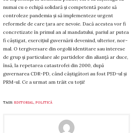
numai cu o echipă solidară și competentă poate să
controleze pandemia și să implementeze urgent
reformele de care țara are nevoie. Dacă acestea vor fi
concretizate în primul an al mandatului, pariul ar putea
fi câștigat, exer­cițiul guvernării devenind, ulterior, nor­
mal. O tergi­versare din orgolii identitare sau interese
de grup și par­ticulare ale partidelor din alianță ar duce,
însă, la repetarea catastrofei din 2000, după
guvernarea CDR-PD, când câștigători au fost PSD-ul și
PRM-ul. Ce a urmat am trăit cu toții!
TAGS:
EDITORIAL
,
POLITICĂ