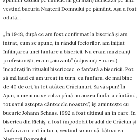
spunem satului pe numele lui german) defilează pe ulițe,
vestind bucuria Nașterii Domnului pe pământ. Așa a fost
odată…
„În 1948, după ce am fost confirmat la bi­serică și am
intrat, cum se spune, în rândul fe­ciorilor, am inițiat
înființarea unei fanfare a bi­sericii. Nu eram muzicanți
profesioniști, eram „aio­vanți” (adjuvanți – n.red)
încadrați în ritualul bisericesc, o fanfară a bisericii. Pot
să mă laud că am urcat în turn, cu fanfara, de mai bine
de 40 de ori, în tot atâtea Crăciunuri. Să vă spun! În
Ajun, nimeni nu se culca până nu auzea fanfara cântând,
tot satul aștepta cân­tecele noas­tre”, își amintește cu
bucurie Johann Schaas. 1992 a fost ultimul an în care, în
biserica din Richiș, a fost împodobit bradul de Crăciun și
fan­fara a urcat în turn, ves­tind sonor săr­bătoarea
Nașterii Domnului.