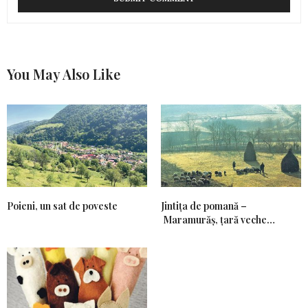
You May Also Like
Poieni, un sat de poveste
Jintiţa de pomană –
Maramurăş, ţară veche…