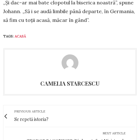
„Și dac-ar mai bate clopotul la biserica noas­tră”, spune
Jo­hann. „Să i se au­dă limbile până departe, în Ger­mania,
să fim cu toții acasă, mă­car în gând”.
TAGS:
ACASĂ
CAMELIA STARCESCU
PREVIOUS ARTICLE
Se repetă istoria?
NEXT ARTICLE