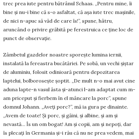
trec prea iute pentru bătrânul Schaas. „Pentru mine, îi
bine și nu-i bine că s-o asfaltat, că așa iute trec mașinile,
de nici n-apuc să văd de care îs!”, spune, hâtru,
aruncând o pri­vire grăbită pe ferestruica ce ține loc de
punct de observație.
Zâmbetul gazdelor noastre sporește lumina iernii,
instalată la fereastra bucătăriei. Pe sobă, un vechi șiștar
de aluminiu, folosit odinioară pen­tru depozitarea
laptelui, bolborosește șoptit. „De mult n-o mai avut cine
aduna lapte-n vasul ăsta și-atunci l-am adaptat cum m-
am priceput și fierbem în el mâncare la porc”, spune
domnul Johann. „Aveți porc?”, mă ia gura pe dinainte.
„Avem de toate! Și porc, și găini, și albine, și am și
nevastă… Îs un om bogat! Am și copii, am și nepoți, dar
îs plecați în Germania și-i rău că nu ne prea vedem, mai