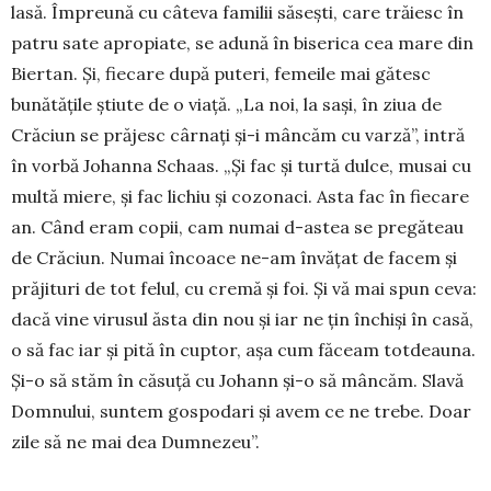
lasă. Împreună cu câteva familii săsești, care trăiesc în
patru sate apropiate, se adună în biserica cea mare din
Biertan. Și, fiecare du­pă puteri, femeile mai gătesc
bunătățile știute de o viață. „La noi, la sași, în ziua de
Crăciun se pră­jesc cârnați și-i mâncăm cu varză”, intră
în vor­bă Johanna Schaas. „Și fac și turtă dulce, mu­sai cu
multă miere, și fac lichiu și cozonaci. Asta fac în fiecare
an. Când eram copii, cam numai d-astea se pregăteau
de Crăciun. Numai încoace ne-am învățat de facem și
prăjituri de tot felul, cu cremă și foi. Și vă mai spun ceva:
dacă vine virusul ăsta din nou și iar ne țin închiși în casă,
o să fac iar și pită în cuptor, așa cum făceam tot­dea­una.
Și-o să stăm în căsuță cu Johann și-o să mân­căm. Slavă
Dom­nului, suntem gos­podari și avem ce ne trebe. Doar
zile să ne mai dea Dumnezeu”.