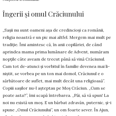
Îngerii și omul Crăciunului
„Sașii nu sunt oameni așa de credincioși ca românii,
religia noastră e un pic mai altfel. Mergem mai mult pe
tradiție. Îmi amintesc că, în anii copilăriei, de când
aprindea mama prima lumânare de Advent, număram
nopțile câte a­veam de trecut până să vină Crăciunul.
Cam tot de-atunci și vorbitul în familie devenea mai li­
niștit, se vorbea pe un ton mai do­­mol, Crăciu­nul e o
sărbă­toare de su­flet, mai mult decât una reli­gi­oa­să”.
Copiii sa­și­lor nu-l aș­teptau pe Moș Crăciun. „Cum se
poate as­ta?”, îmi scapă întrebarea. „Păi, să vă spun! La
noi nu există un moș. E un băr­bat zdra­văn, puternic, și-i
spune „Omul Cră­ciunului”, un om foarte sever. În Ajun,