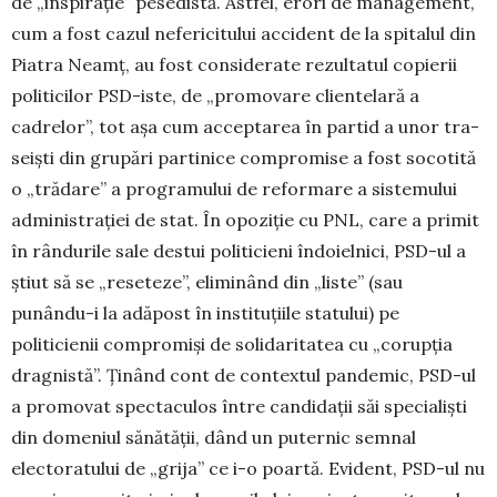
de „ins­pi­rație” pesedistă. Ast­fel, erori de ma­nagement,
cum a fost cazul nefe­ri­citului accident de la spitalul din
Piatra Neamț, au fost con­siderate rezultatul copierii
politicilor PSD-iste, de „pro­movare clientelară a
cadrelor”, tot așa cum accep­tarea în partid a unor tra­
seiști din grupări par­tinice com­promise a fost socotită
o „trădare” a progra­mului de reformare a sistemului
admi­nis­trației de stat. În opoziție cu PNL, care a primit
în rândurile sale destui politicieni îndoielnici, PSD-ul a
știut să se „reseteze”, eliminând din „liste” (sau
punându-i la adăpost în insti­tuțiile statului) pe
politicienii compromiși de solidaritatea cu „corupția
dragnistă”. Ținând cont de contextul pan­de­mic, PSD-ul
a promovat spectaculos în­tre candidații săi specialiști
din domeniul sănătății, dând un puternic semnal
electoratului de „grija” ce i-o poar­tă. Evident, PSD-ul nu