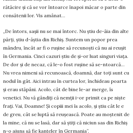
rătăcire și că se vor întoarce înapoi măcar o parte din
consătenii lor. Vis amânat…
„De întors, sașii nu se mai întorc. Nu știu de-ăia din alte
părți, știu d-ăștia din Richiș. Suntem un popor prea
mândru, încât ar fi o rușine să re­cunoști că nu ai reușit
în Germania. Cinci cazuri știu de și-or luat singuri viața.
De dor și de ne­caz, că le-o fost rușine să se-ntoarcă…
Nu vrea nimeni să recunoască, doamnă, dar toți sunt cu
nodul în gât. Aici intrau în curtea lor, închideau poarta
și erau stăpâni. Acolo, cât de bine le-ar merge, îs
venetici. Nu vă gândiți că nemții i-or primit ca pe niște
frați. Vai, Doamne! Și copiii mei îs acolo, și știu cât le e
de greu, cât se luptă să reușească. Poate au moștenit de
la mine, că nu se lasă, dar să știți că niciun sas din Richiș
n-o ajuns să fie kanțeler în Germania”.