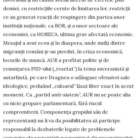
demiei, cu restricțiile cerute de limitarea lor, restricții
ce au generat reacții de respingere din partea unor
instituții naționale, ca BOR, și a unor sectoare ale
economiei, ca HORECA, ultima grav afectată economic.
Mesajul a avut ecou și în diaspora, unde mulți dintre
migranții ro­mâni și-au pierdut, în criza economică,
locurile de muncă. AUR a profitat politic și de
renunțarea PSD-ului („resetat”) la tema suveranistă și
autarhistă, pe care Dragnea o adău­gase ofensivei sale
ideologice, preluând „culoarul” lăsat liber exact în acest
moment. Ca „partid anti-sistem”, AUR nu se poate alia
cu nicio grupare parlamentară, fără riscul
compromiterii. Componența grupului său de
reprezentanți nu îi va da posibilitatea să participe
responsabil la dez­baterile legate de problemele
concrete ale restartării eco­nomiei și ale reconstrucției