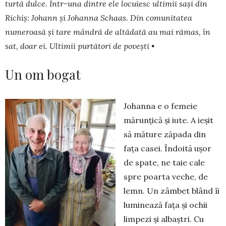
turtă dulce. Într-una dintre ele lo­cuiesc ultimii sași din
Richiș: Johann și Johanna Schaas. Din co­munitatea
numeroasă și tare mândră de altădată au mai rămas, în
sat, doar ei. Ultimii purtători de povești •
Un om bogat
Johanna e o femeie
mărunțică și iute. A ieșit
să măture zăpada din
fața casei. Îndoită ușor
de spate, ne taie cale
spre poarta veche, de
lemn. Un zâmbet blând îi
luminează fața și ochii
limpezi și albaștri. Cu