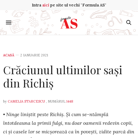
Intra
aici
pe site ul vechi "Formula AS"
ACASĂ
2 IANUARIE 2021
Crăciunul ultimilor sași
din Richiș
by
CAMELIA STARCESCU
, NUMĂRUL
1448
• Ninge liniștit peste Richiș. Și cum se-ntâmplă
întotdeauna la primii fulgi, nu doar oamenii redevin copii,
ci și casele lor se mic­șo­rează ca în povești, zidite parcă din