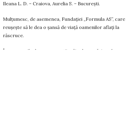
Ileana L. D. – Craiova, Aurelia S. – București.
Mulțumesc, de asemenea, Fun­dației „Formula AS”, care
reușește să le dea o șansă de viață oamenilor aflați la
răscruce.
În aceste zile, în care cu toții trăim încercări grele,
OMENIA este calitatea cea mai de preț.
Să vă ajute Bunul Dumnezeu tuturor!
NICULESCU FLORIN – Târgu-Jiu, tel. 0726/38.56.60
TAGS:
SOS