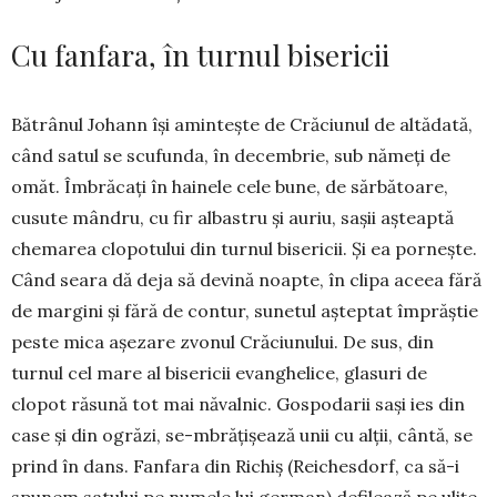
Cu fanfara, în turnul bisericii
Bătrânul Johann își amintește de Crăciunul de altădată,
când satul se scufunda, în decembrie, sub nămeți de
omăt. Îmbrăcați în hainele cele bune, de sărbătoare,
cusute mândru, cu fir al­bas­tru și auriu, sașii așteaptă
chemarea clopotului din turnul bisericii. Și ea pornește.
Când seara dă deja să devină noapte, în clipa aceea fără
de margini și fără de contur, sunetul așteptat îm­prăș­tie
peste mica așezare zvonul Crăciunului. De sus, din
turnul cel mare al bisericii evan­ghe­lice, glasuri de
clopot răsună tot mai năvalnic. Gospodarii sași ies din
case și din ogrăzi, se-mbră­țișează unii cu alții, cântă, se
prind în dans. Fanfara din Richiș (Reichesdorf, ca să-i