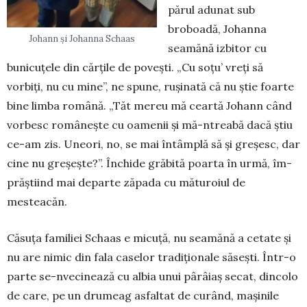
părul adunat sub
broboadă, Johanna
Johann și Johanna Schaas
seamănă izbitor cu
bunicuțele din cărțile de povești. „Cu so­țu’ vreți să
vorbiți, nu cu mi­ne”, ne spune, rușinată că nu știe foarte
bine limba română. „Tăt mereu mă ceartă Johann când
vorbesc românește cu oamenii și mă-ntreabă dacă știu
ce-am zis. Uneori, no, se mai întâmplă să și greșesc, dar
cine nu greșește?”. Închi­de grăbită poarta în urmă, îm­
prăștiind mai departe zăpada cu măturoiul de
mesteacăn.
Căsuța familiei Schaas e micuță, nu seamănă a cetate și
nu are nimic din fala caselor tradiționale săsești. Într-o
par­te se-nvecinează cu albia unui pârâiaș secat, dincolo
de care, pe un drumeag asfaltat de cu­rând, mașinile