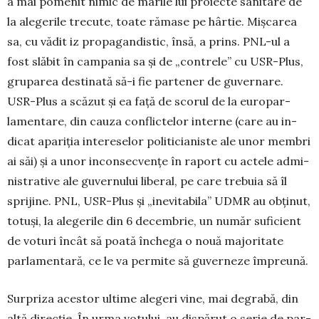
a mai pome­nit nimic de ma­rile lui proiecte sa­nitare de
la alegerile tre­cute, toate rămase pe hârtie. Mișcarea
sa, cu vădit iz pro­pagandistic, însă, a prins. PNL-ul a
fost slăbit în campania sa și de „contrele” cu USR-Plus,
gruparea destinată să-i fie partener de gu­ver­nare.
USR-Plus a scăzut și ea față de scorul de la euro­par­
lamentare, din cauza conflictelor in­terne (care au in­
dicat apariția intereselor politicianiste ale unor membri
ai săi) și a unor inconsecvențe în raport cu actele ad­mi­
nis­trative ale guvernului liberal, pe care tre­buia să îl
sprijine. PNL, USR-Plus și „inevitabila” UDMR au ob­ținut,
totuși, la alegerile din 6 decembrie, un număr su­ficient
de voturi încât să poată închega o nouă ma­jo­ritate
parlamentară, ce le va permite să guverneze împre­ună.
Surpriza acestor ultime alegeri vine, mai degrabă, din
altă direcție. În urma votului, au dispărut o serie de par­