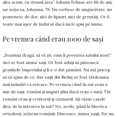
ales acum, cu virusul ăsta”. Johann Schaas are 88 de ani,
iar soția sa, Jo­hanna, 79. Nu vorbesc de singurătate, nu
po­menesc de dor, nici de lipsuri, nici de greutăți. Or fi
toate mai ușor de îndurat dacă nu le spui pe nume.
Pe vremea când erau 1000 de sași
„Doamnă dragă, să vă zic cum îi povestea satului nost’!
Aici or fost numa’ sași. Or fost aduși să păzească
granițele Imperiului și li s-o dat pământ. Nu mă pricep
să vă spun de ce, dar sașii din Richiș or fost tătdeauna
mai mândri ca oricare. Pe vremea când în sat erau o
mie de sași, români și unguri abia dacă erau o sută. Tăt
ro­mâni erau și croitorul și cizmarul. Ați văzut casele
ălea, de la intrarea în sat? No, acolo, până la biserica
ortodoxă, stăteau românii. Dincoace, numa’ sașii. Da’ nu