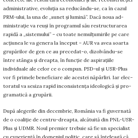
administrative, evoluția sa reducându-se, ca în cazul
PRM-ului, la una de „sunet și lumină”. Dacă noua ad­
ministrație va reuși în programul său restructurarea
ra­pidă a „sistemului” – cu toate nemul­țumirile pe care
ac­țiunea le va genera la început – AUR va avea soarta
gru­părilor de gen ce au precedat-o, dizol­vându-se
între stân­ga și dreapta, în funcție de aspirațiile
individuale ale ce­lor ce o compun. PSD-ul și USR-Plus
vor fi primele be­ne­ficiare ale acestei năpârliri. Iar elec­
to­ratul va sesiza rapid inconsistența ideologică și pro­
gra­matică a grupării.
După alegerile din decembrie, România va fi gu­ver­nată
de o coaliție de centru-dreapta, alcătuită din PNL-USR-
Plus și UDMR. Noul premier trebuie să fie un spe­cialist
cu experiență în domeniul politic, care să înțeleagă că