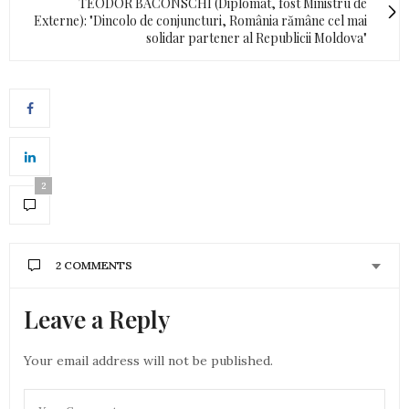
TEODOR BACONSCHI (Diplomat, fost Ministru de
Externe): "Dincolo de conjuncturi, România rămâne cel mai
solidar partener al Republicii Moldova"
2
2 COMMENTS
Leave a Reply
CORNELIA
SPUNE:
Foarte frumos. ma bucur pentru acesti doi oameni.
Sa le dea Dumezezeu sanatate.
Your email address will not be published.
7 IANUARIE 2021 LA 5:37