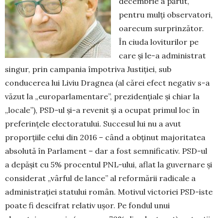
decembrie a părut,
pentru mulți observatori,
oarecum surprinzător.
În ciuda loviturilor pe
care și le-a administrat
singur, prin campania împotriva Justiției, sub
conducerea lui Liviu Dragnea (al cărei efect negativ s-a
văzut la „europar­la­men­tare”, prezidențiale și chiar la
„locale”), PSD-ul și-a revenit și a ocupat primul loc în
preferințele electo­ra­tului. Succesul lui nu a avut
proporțiile celui din 2016 – când a obținut majoritatea
absolută în Parlament – dar a fost semnificativ. PSD-ul
a depășit cu 5% procentul PNL-ului, aflat la guvernare și
considerat „vârful de lan­ce” al refor­mării radicale a
administrației statului român. Motivul victoriei PSD-iste
poate fi descifrat relativ ușor. Pe fondul unui