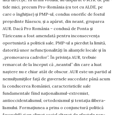
tide mici, precum Pro-România (cu tot cu ALDE, pe
care o înghițise) și PMP-ul, condus onorific de fostul
pre­șe­dinte Băsescu, și a apărut, din neant, gruparea
AUR. Da­că Pro România – condusă de Ponta și
Tăriceanu a fost amendată pentru inconsecvența
oportunistă a politicii sale, PMP-ul a pierdut la limită,
datorită unor nefunc­ționalități în alianțele locale și în
„promovarea cadrelor”. În privința AUR, trebuie
remarcat de la început că „neantul” din care a luat
naștere nu e chiar atât de obscur. AUR este un partid al
nemulțumiților față de guvernele succe­date până acum
la conducerea României, carac­teristicile sale
fundamentale fiind naționalismul-extre­mist,
antioccidentalismul, ortodoxismul și tentația ili­bera­
lismului. Formațiunea a prins o conjunctură politică
favorabilă și un climat social alterat de efectele pan­