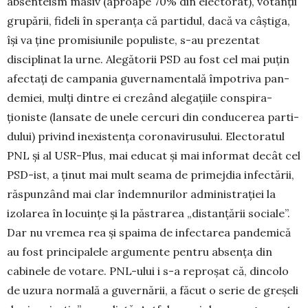
absenteism masiv (aproape 70% din electorat), votanții
grupării, fideli în speranța că partidul, dacă va câștiga,
își va ține promisiunile popu­liste, s-au prezentat
disciplinat la urne. Alegătorii PSD au fost cel mai puțin
afectați de campania guverna­men­tală împo­tri­va pan­
demiei, mulți dintre ei crezând ale­gațiile conspi­ra­
ționiste (lansate de unele cercuri din conducerea parti­
dului) privind inexistența coronaviru­sului. Electoratul
PNL și al USR-Plus, mai educat și mai informat decât cel
PSD-ist, a ținut mai mult seama de primejdia infec­tării,
răspunzând mai clar îndemnurilor administrației la
izolarea în locuințe și la păstrarea „dis­tanțării sociale”.
Dar nu vremea rea și spaima de infec­tarea pandemică
au fost principalele argumente pentru absența din
cabinele de votare. PNL-ului i s-a reproșat că, dincolo
de uzura nor­mală a guver­nă­rii, a făcut o serie de greșeli