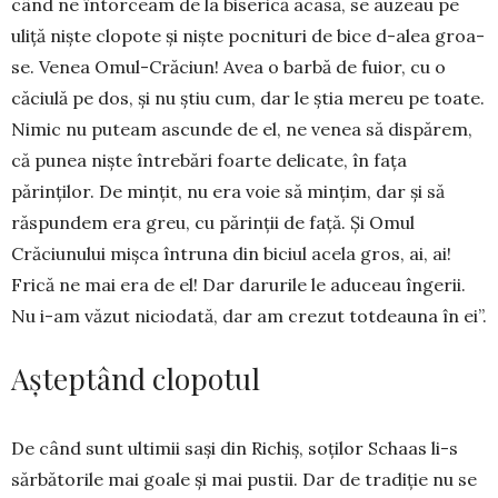
când ne în­torceam de la biserică acasă, se auzeau pe
uliță niște clopote și niște pocnituri de bice d-alea groa­
se. Venea Omul-Crăciun! Avea o barbă de fuior, cu o
căciulă pe dos, și nu știu cum, dar le știa me­reu pe toate.
Nimic nu puteam ascunde de el, ne venea să dispărem,
că punea niște întrebări foarte delicate, în fața
părinților. De mințit, nu era voie să mințim, dar și să
răspundem era greu, cu pă­rinții de față. Și Omul
Crăciunului mișca întruna din biciul ace­la gros, ai, ai!
Frică ne mai era de el! Dar da­rurile le aduceau îngerii.
Nu i-am văzut nicio­dată, dar am crezut totdeauna în ei”.
Așteptând clopotul
De când sunt ultimii sași din Richiș, soților Schaas li-s
sărbătorile mai goale și mai pustii. Dar de tradiție nu se