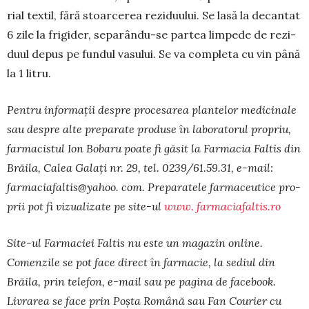
rial textil, fără stoarcerea rezi­duului. Se lasă la decan­tat
6 zile la frigider, sepa­rându-se par­tea lim­pede de rezi­
duul depus pe fun­dul vasului. Se va com­pleta cu vin până
la 1 litru.
Pentru informaţii despre procesarea plan­telor me­dicinale
sau despre alte preparate produse în labora­torul propriu,
far­macistul Ion Bobaru poate fi găsit la Farmacia Faltis din
Brăila, Calea Galaţi nr. 29, tel. 0239/61.59.31, e-mail:
farmaciafaltis@yahoo. com. Pre­paratele farma­ceutice pro­
prii pot fi vi­zua­lizate pe site-ul
www. farmaciafaltis.ro
Site-ul Farmaciei Faltis nu este un magazin on­line.
Comen­zile se pot face direct în farmacie, la sediul din
Brăila, prin telefon, e-mail sau pe pagina de facebook.
Livrarea se face prin Poșta Română sau Fan Courier cu