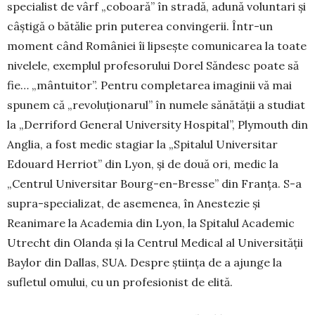
specialist de vârf „coboară” în stra­dă, adună voluntari și
câștigă o bătălie prin pu­terea convingerii. Într-un
moment când Româ­niei îi lipsește comunicarea la toate
nivelele, exem­plul pro­fesorului Dorel Săndesc poate să
fie… „mân­­tuitor”. Pentru completarea imaginii vă mai
spu­nem că „revoluționarul” în numele sănătății a stu­diat
la „Derriford General University Hos­pi­tal”, Plymouth din
Anglia, a fost medic stagiar la „Spi­ta­lul Universitar
Edouard Herriot” din Lyon, și de do­uă ori, me­dic la
„Centrul Universitar Bourg-en-Bresse” din Franța. S-a
supra-specializat, de ase­menea, în Anes­tezie și
Reanimare la Academia din Lyon, la Spitalul Academic
Utrecht din Olanda și la Centrul Medical al Universității
Baylor din Dallas, SUA. Des­pre știința de a ajunge la
sufletul omului, cu un profesionist de elită.