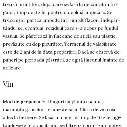
trează prin tifon, după care se lasă la de­cantat în fri­
gider, timp de 6 zile, pentru o de­plină limpezire. Se
trece ușor partea lim­pede în­tr-un alt flacon, în­de­păr­
tân­du-se, eventual, re­zi­duul care s-a depus pe fundul
vasului. Se păs­trea­ză în flacoane de sticlă sau plastic,
prevăzute cu dop picu­rător. Termenul de valabilitate
este de 2 ani de la data preparării. Dacă se observă de­­­
puneri pe pe­rioada păs­trării, se agită fla­conul îna­inte de
utilizare.
Vin
Mod de preparare:
4 linguri cu plantă uscată și
mărunțită groscior se amestecă cu 1 litru de vin roșu
adus la fier­bere. Se lasă la macerat timp de 10 zile, agi­
tân­du-se zilnic vasul, apoi se fil­trea­ză prin­tr-un mate­