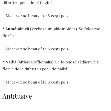
diferite specii de pătlagină.
– Macerat:
se beau câte 3 cești pe zi.
* Lumânărică
(Verbascum phlomoides). Se fo­lo­­sesc
florile.
– Macerat:
se beau câte 3 cești pe zi.
* Nalbă
(Althaea officinalis). Se folosesc rădă­cinile și
florile de la diferite specii de nalbă.
– Macerat:
se beau câte 3 cești pe zi.
Antitusive