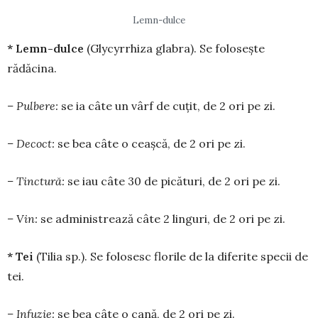
Lemn-dulce
* Lemn-dulce
(Glycyrrhiza glabra). Se folo­sește
rădăcina.
– Pulbere:
se ia câte un vârf de cuţit, de 2 ori pe zi.
– Decoct:
se bea câte o ceaşcă, de 2 ori pe zi.
– Tinctură:
se iau câte 30 de pică­turi, de 2 ori pe zi.
– Vin:
se adminis­trea­ză câte 2 linguri, de 2 ori pe zi.
* Tei
(Tilia sp.). Se folosesc florile de la diferite specii de
tei.
– Infuzie:
se bea câte o cană, de 2 ori pe zi.