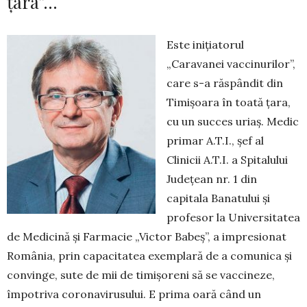
țara”…
Este inițiatorul
„Caravanei vaccinurilor”,
care s-a răspândit din
Timișoara în toată ța­ra,
cu un succes uriaș. Medic
primar A.T.I., șef al
Clinicii A.T.I. a Spitalului
Județean nr. 1 din
capitala Banatului și
profesor la Uni­ver­si­tatea
de Medicină și Farmacie „Victor Babeș”, a impresionat
România, prin capacitatea exemplară de a comunica și
convinge, sute de mii de timi­șo­reni să se vaccineze,
împotriva coronavirusului. E pri­ma oară când un