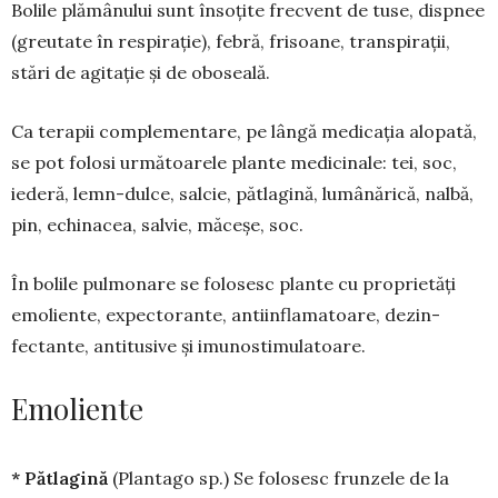
Bolile plămânului sunt însoțite frecvent de tuse, dispnee
(greu­tate în respirație), febră, fri­soane, transpirații,
stări de agitație și de obo­sea­lă.
Ca terapii complementare, pe lângă medicația alo­pată,
se pot fo­losi următoarele plante medici­na­le: tei, soc,
iederă, lemn-dulce, salcie, pătlagină, lu­mâ­nărică, nalbă,
pin, echinacea, salvie, măceșe, soc.
În bolile pulmonare se folosesc plante cu pro­prie­tăți
emoliente, ex­pectorante, antiinflama­toa­re, dez­in­
fectante, antitusive și imunostimu­la­toare.
Emoliente
* Pătlagină
(Plantago sp.) Se folosesc frunzele de la