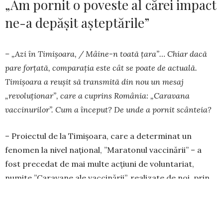
„Am pornit o poveste al cărei impact
ne-a depășit așteptările”
– „Azi în Timișoara, / Mâine-n toată ța­ra”… Chiar dacă
pare forțată, comparația este cât se poate de actuală.
Timișoara a reușit să trans­mi­tă din nou un mesaj
„revoluționar”, care a cu­prins România: „Caravana
vaccinurilor”. Cum a în­ceput? De unde a pornit scânteia?
– Proiectul de la Timișoara, care a determinat un
fenomen la nivel național, ’’Maratonul vacci­nă­­rii’’ – a
fost precedat de mai multe acțiuni de vo­lun­tariat,
numite ’’Caravane ale vaccinării’’, rea­lizate de noi, prin
Asociația pentru ATI ’’Aurel Mo­goșeanu’’. Organizați în
grupuri de 14-25 de me­dici, asistente medicale și alți
voluntari din Clinica ATI a Spitalului Clinic Județean de