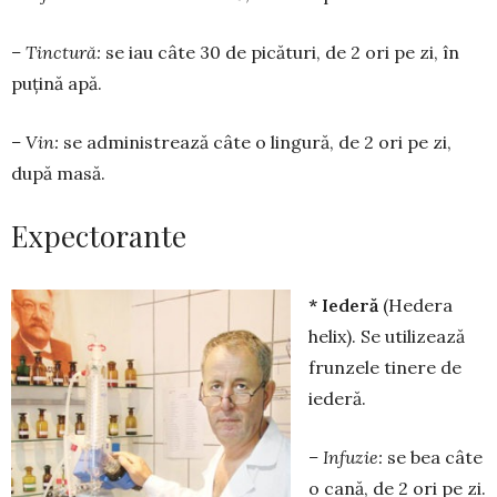
– Tinctură:
se iau câte 30 de pică­turi, de 2 ori pe zi, în
puțină apă.
– Vin:
se adminis­trea­ză câte o lingură, de 2 ori pe zi,
după masă.
Expectorante
* Iederă
(Hedera
helix). Se utili­zează
frunzele tinere de
ie­deră.
– Infuzie:
se bea câte
o cană, de 2 ori pe zi.