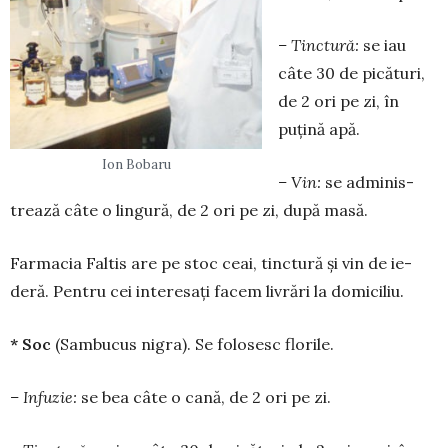
– Tinctură:
se iau
câte 30 de pică­turi,
de 2 ori pe zi, în
puțină apă.
Ion Bobaru
– Vin:
se adminis­
trea­ză câte o lingură, de 2 ori pe zi, după masă.
Farmacia Faltis are pe stoc ceai, tinctură și vin de ie­
deră. Pentru cei interesați fa­cem livrări la domiciliu.
* Soc
(Sambucus nigra). Se folosesc florile.
– Infuzie:
se bea câte o cană, de 2 ori pe zi.