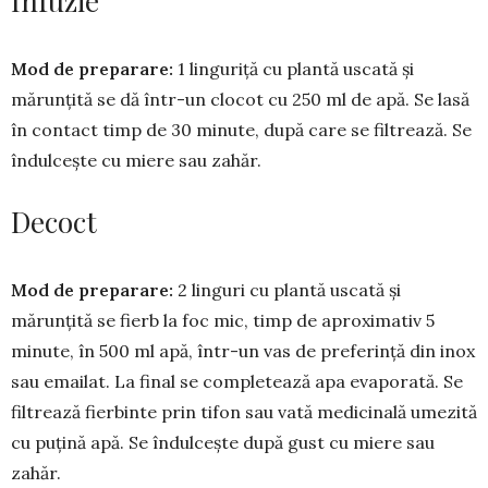
Infuzie
Mod de preparare:
1 linguriță cu plantă us­cată și
mărunțită se dă într-un clocot cu 250 ml de apă. Se lasă
în contact timp de 30 minute, după care se filtrează. Se
îndulcește cu miere sau zahăr.
Decoct
Mod de preparare:
2 linguri cu plantă uscată și
mărunțită se fierb la foc mic, timp de aproximativ 5
minute, în 500 ml apă, într-un vas de preferință din inox
sau emailat. La final se com­ple­tează apa evaporată. Se
filtrează fierbinte prin tifon sau vată medicinală umezită
cu puțină apă. Se îndulcește după gust cu miere sau
zahăr.