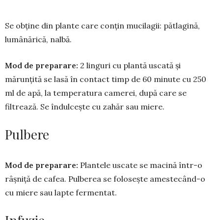
Se obține din plante care conțin mucilagii: păt­la­gină,
lumânărică, nalbă.
Mod de preparare:
2 linguri cu plantă uscată și
mărunțită se lasă în contact timp de 60 minute cu 250
ml de apă, la temperatura camerei, după care se
filtrează. Se îndulcește cu zahăr sau miere.
Pulbere
Mod de preparare:
Plantele uscate se ma­cină într-o
râș­niță de cafea. Pulberea se folo­sește ameste­când-o
cu miere sau lapte fermentat.