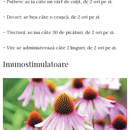
– Pulbere:
se ia câte un vârf de cuţit, de 2 ori pe zi.
– Decoct:
se bea câte o ceaşcă, de 2 ori pe zi.
– Tinctură:
se iau câte 30 de pică­turi, de 2 ori pe zi.
– Vin:
se adminis­trea­ză câte 2 lin­guri, de 2 ori pe zi.
Imunostimulatoare