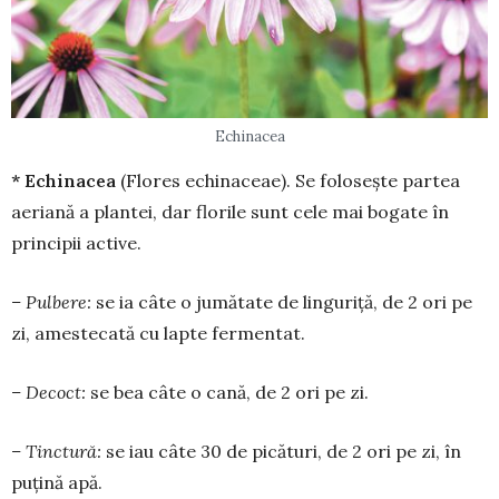
Echinacea
* Echinacea
(Flores echinaceae). Se folosește par­tea
aeriană a plantei, dar florile sunt cele mai bo­gate în
prin­cipii active.
– Pulbere:
se ia câte o jumătate de linguriță, de 2 ori pe
zi, ames­tecată cu lapte fermentat.
– Decoct:
se bea câte o cană, de 2 ori pe zi.
– Tinctură:
se iau câte 30 de pică­turi, de 2 ori pe zi, în
puțină apă.