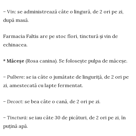
– Vin:
se adminis­trea­ză câte o lin­gură, de 2 ori pe zi,
după masă.
Farmacia Faltis are pe stoc flori, tinctură și vin de
echinacea.
* Măceșe
(Rosa canina). Se fo­lo­sește pulpa de măceșe.
– Pulbere:
se ia câte o jumă­tate de linguriță, de 2 ori pe
zi, ames­tecată cu lapte fer­men­tat.
– Decoct:
se bea câte o ca­nă, de 2 ori pe zi.
– Tinctură:
se iau câte 30 de pică­turi, de 2 ori pe zi, în
puțină apă.