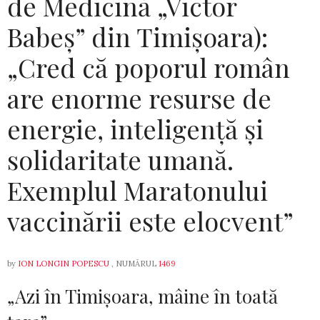
de Medicină „Victor
Babeș” din Timișoara):
„Cred că poporul român
are enorme resurse de
energie, inteligență și
solidaritate umană.
Exemplul Maratonului
vaccinării este elocvent”
by
ION LONGIN POPESCU
, NUMĂRUL
1469
„Azi în Timișoara, mâine în toată