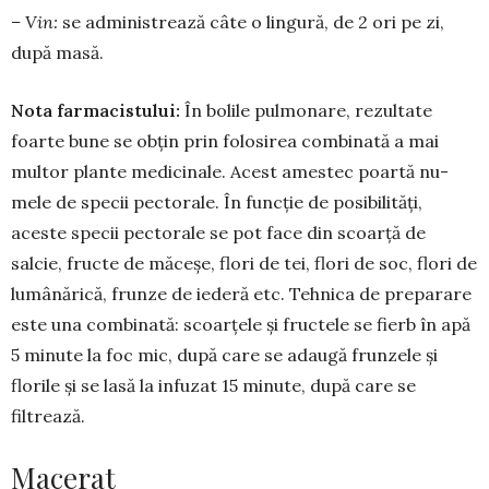
– Vin:
se adminis­trea­ză câte o lingură, de 2 ori pe zi,
după masă.
Nota farmacistului:
În bo­lile pulmonare, re­zul­tate
foar­te bune se obțin prin folosirea combi­nată a mai
mul­­tor plante medicinale. Acest ames­tec poartă nu­
mele de specii pectorale. În funcție de posibilități,
aceste specii pectorale se pot face din scoarță de
salcie, fructe de măceșe, flori de tei, flori de soc, flori de
lumânărică, frunze de ie­deră etc. Tehnica de preparare
este una com­binată: scoar­țele și fruc­tele se fierb în apă
5 minute la foc mic, după care se adaugă frunzele și
florile și se las­ă la infuzat 15 mi­nute, după care se
filtrează.
Macerat