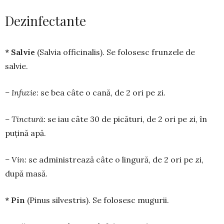
Dezinfectante
* Salvie
(Salvia officinalis). Se folosesc frunzele de
salvie.
– Infuzie:
se bea câte o cană, de 2 ori pe zi.
– Tinctură:
se iau câte 30 de pică­turi, de 2 ori pe zi, în
puțină apă.
– Vin:
se adminis­trea­ză câte o lingură, de 2 ori pe zi,
după masă.
* Pin
(Pinus silvestris). Se folo­sesc mugurii.