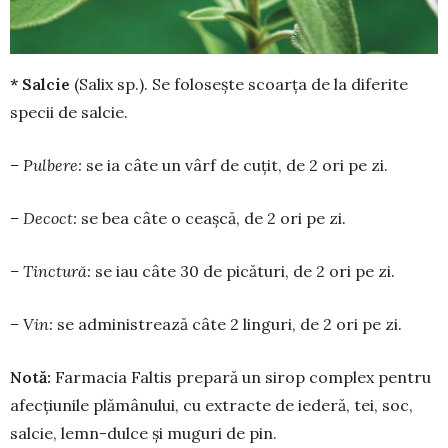
* Salcie
(Salix sp.). Se folosește scoarța de la diferite
specii de salcie.
– Pulbere:
se ia câte un vârf de cuţit, de 2 ori pe zi.
– Decoct:
se bea câte o ceaşcă, de 2 ori pe zi.
– Tinctură:
se iau câte 30 de pică­turi, de 2 ori pe zi.
– Vin:
se adminis­trea­ză câte 2 linguri, de 2 ori pe zi.
Notă:
Farmacia Faltis prepară un sirop com­plex pentru
afecțiunile plămânului, cu extracte de iederă, tei, soc,
salcie, lemn-dulce și muguri de pin.