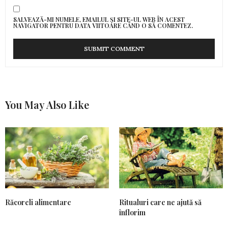
SALVEAZĂ-MI NUMELE, EMAILUL ȘI SITE-UL WEB ÎN ACEST
NAVIGATOR PENTRU DATA VIITOARE CÂND O SĂ COMENTEZ.
You May Also Like
Răcoreli alimentare
Ritualuri care ne ajută să
înflorim