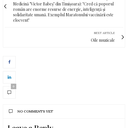
Medicină "Victor Babeș" din Timișoara): "Cred că poporul
român are enorme resurse de energie, inteligență și
solidaritate umană. Exemplul Maratonului vaccinării este
elocvent"
NEXT ARTICLE
Oile muzicale
0
NO COMMENTS YET
Leave a Reply