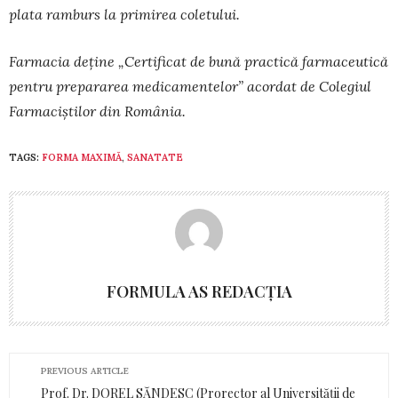
plata ram­burs la primirea coletului.
Farmacia deţine „Certificat de bună prac­tică far­­ma­ceu­tică
pentru prepararea medi­ca­mente­lor” acor­dat de Colegiul
Far­maciş­tilor din Ro­mâ­nia.
TAGS:
FORMA MAXIMĂ
,
SANATATE
FORMULA AS REDACȚIA
PREVIOUS ARTICLE
Prof. Dr. DOREL SĂNDESC (Prorector al Universității de