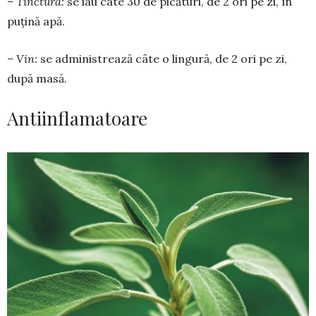
– Tinctură:
se iau câte 30 de pică­turi, de 2 ori pe zi, în
puțină apă.
– Vin:
se adminis­trea­ză câte o lingură, de 2 ori pe zi,
după masă.
Antiinflamatoare