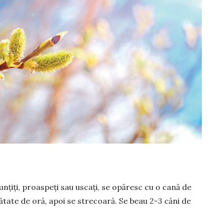
nțiți, proaspeți sau uscați, se opă­resc cu o cană de
­mătate de oră, apoi se stre­coară. Se beau 2-3 căni de