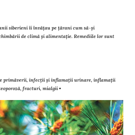
nii siberieni îi învățau pe țărani cum să-și
himbării de climă și alimentație. Remediile lor sunt
 pri­mă­verii, infecții și inflamații urinare, in­fla­mații
teo­poroză, fracturi, mialgii •