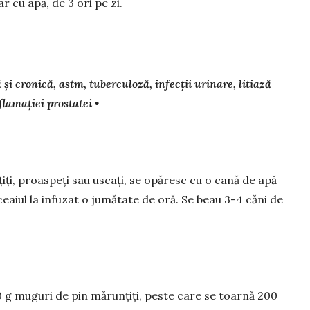
 cu apă, de 3 ori pe zi.
i cronică, astm, tuberculoză, infecții uri­na­re, litiază
flamaţiei prostatei •
ți, proas­­peți sau uscați, se opăresc cu o cană de apă
ă ceaiul la in­fuzat o ju­mătate de oră. Se beau 3-4 căni de
0 g muguri de pin mărunțiți, peste care se toarnă 200