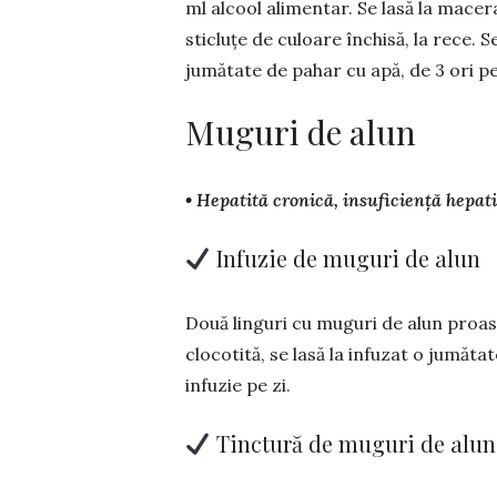
ml al­cool alimentar. Se lasă la macer
sticluțe de cu­loare în­chisă, la rece. 
jumătate de pahar cu apă, de 3 ori pe 
Muguri de alun
• Hepatită cronică, insuficiență hepa­
Infuzie de muguri de alun
Două linguri cu muguri de alun proas­­
clo­cotită, se lasă la infuzat o jumăt
infuzie pe zi.
Tinctură de muguri de alun