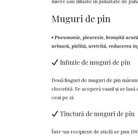
miere sau diluate în jumătate de pahar
Muguri de pin
• Pneumonie, pleurezie, bronşită acută ș
urinară, pielită, uretrită, reduce­rea in
Infuzie de muguri de pin
Două linguri de muguri de pin mărunți
clo­co­ti­tă. Se acoperă vasul și se las
ceai pe zi.
Tinctură de muguri de pin
Într-un recipient de sticlă se pun 10