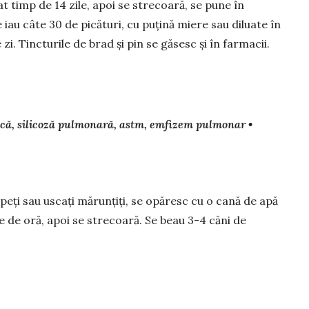
at timp de 14 zile, apoi se strecoară, se pune în
Se iau câte 30 de picături, cu puțină miere sau diluate în
zi. Tincturile de brad și pin se găsesc și în farmacii.
tică, silicoză pulmonară, astm, emfizem pulmonar •
­peți sau uscați mărunțiți, se opăresc cu o cană de apă
ate de oră, apoi se strecoară. Se beau 3-4 căni de