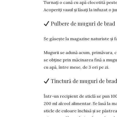
Turnați o cană cu apă clocotită peste
Aco­pe­riți vasul și lăsați la infuzat o 
Pulbere de muguri de brad
Se găsește la magazine na­tu­ris­te și
Mugurii se adună acum, pri­mă­vara, câ
se ob­ține prin măcinarea fină a mu­gur
cu apă, între mese, de 3 ori pe zi.
Tinctură de
Într-un recipient de sticlă se pun 10
200 ml alcool alimentar. Se lasă la ma
sticle de cu­loare închisă și se păstrea