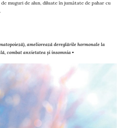
ă de muguri de alun, diluate în jumătate de pahar cu
.
hematopoieză), ameliorează dereglările hor­­monale la
ală, com­bat anxietatea și in­somnia •