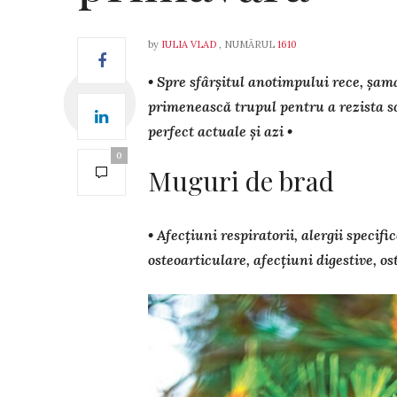
by
IULIA VLAD
, NUMĂRUL
1610
• Spre sfârșitul anotimpului rece, șama
primenească trupul pentru a rezista sc
perfect actuale și azi •
0
Muguri de brad
• Afecțiuni respiratorii, alergii specifice
os­teoarticulare, afecțiuni diges­tive, os