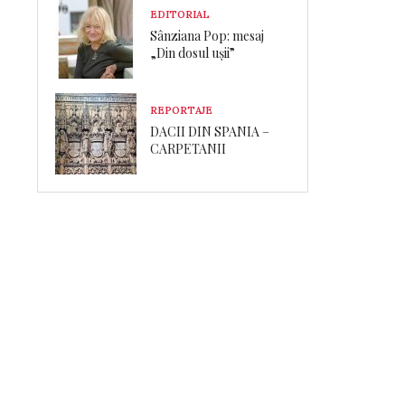
EDITORIAL
Sânziana Pop: mesaj
„Din dosul ușii”
REPORTAJE
DACII DIN SPANIA –
CARPETANII