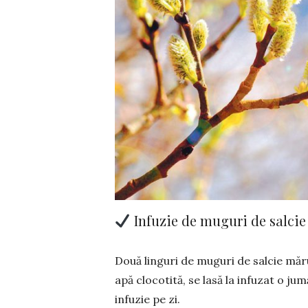
Infuzie de muguri de salcie
Două linguri de muguri de salcie măru
apă clo­cotită, se lasă la infuzat o ju
infuzie pe zi.