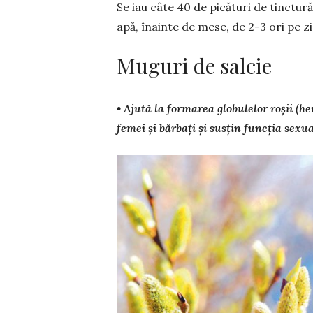
Se iau câte 40 de picături de tinctur
apă, îna­inte de mese, de 2-3 ori pe zi
Muguri de salcie
• Ajută la formarea glo­bu­lelor roşii (
femei și bărbați și susțin func­ția sexu