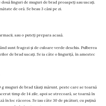
 două lin­guri de muguri de brad proas­peți sau uscați.
ju­mătate de oră. Se beau 3 căni pe zi.
 farmacii, sau o puteți prepara acasă.
nd sunt fragezi și de cu­loare ver­de deschis. Pul­berea
ilor de brad uscați. Se ia câte o linguriță, în ames­tec
 muguri de brad
0 g muguri de brad tăiați mărunt, peste care se toarnă
­ce­rat timp de 14 zile, apoi se strecoară, se toarnă în
ză în loc ră­co­ros. Se iau câte 30 de picături, cu puțină