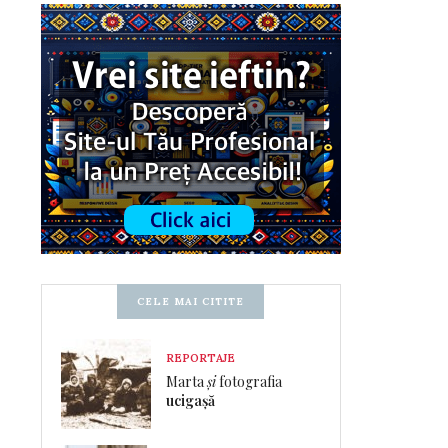
CELE MAI CITITE
REPORTAJE
Marta
și
fotografia
ucigașă