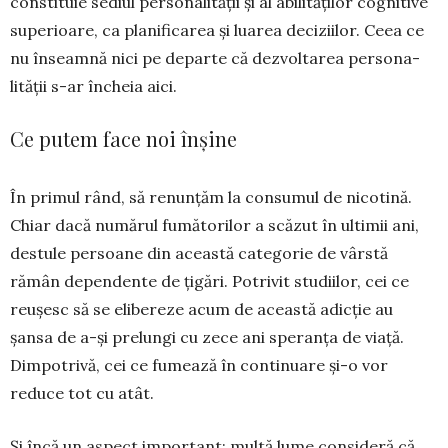
constituie sediul perso­nalității și al abilităților cognitive
superioare, ca planificarea și luarea deciziilor. Ceea ce
nu în­seamnă nici pe departe că dezvoltarea persona­
lității s-ar încheia aici.
Ce putem face noi înșine
În primul rând, să renunțăm la consumul de nicotină.
Chiar dacă numărul fumătorilor a scăzut în ultimii ani,
destule persoane din această cate­gorie de vârstă
rămân dependente de țigări. Potri­vit studiilor, cei ce
reușesc să se elibereze acum de această adicție au
șansa de a-și prelungi cu zece ani speranța de viață.
Dimpotrivă, cei ce fu­mează în continuare și-o vor
reduce tot cu atât.
Și încă un aspect important: multă lume con­sideră că