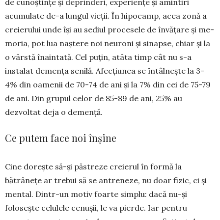
de cunoștințe și deprinderi, experiențe și amintiri
acumulate de-a lungul vieții. În hipocamp, acea zonă a
creierului unde își au sediul procesele de învățare și me­
mo­ria, pot lua naștere noi neuroni și sinapse, chiar și la
o vârstă înaintată. Cel puțin, atâta timp cât nu s-a
instalat demența senilă. Afecțiunea se întâl­nește la 3-
4% din oamenii de 70-74 de ani și la 7% din cei de 75-79
de ani. Din grupul celor de 85-89 de ani, 25% au
dezvoltat deja o demență.
Ce putem face noi înșine
Cine dorește să-și păstreze creierul în formă la
bătrânețe ar trebui să se antre­neze, nu doar fizic, ci și
mental. Dintr-un motiv foarte simplu: dacă nu-și
folosește celulele cenușii, le va pierde. Iar pentru