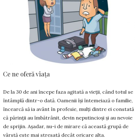
Ce ne oferă viața
De la 30 de ani începe faza agitată a vieții, când totul se
întâmplă dintr-o dată. Oamenii își întemeiază o familie,
încearcă să ia avânt în profesie, mulți dintre ei con­stată
că părinții au îmbătrânit, devin ne­putincioși și au nevoie
de spri­jin. Așadar, nu-i de mirare că această grupă de
vârstă este mai stresată decât oricare alta.