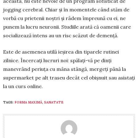
aceasta, nu este nevoie de un program sofisticat de
jogging cerebral. Chiar și în momen­tele când stăm de
vorbă cu prietenii noștri și râdem îm­preună cu ei, ne
punem la lu­cru neuronii. Studiile arată că oamenii care
socializează intens au un risc scăzut de de­mență.
Este de asemenea utilă ieșirea din tiparele ruti­nei
zilnice. Încer­cați lucruri noi: spălați-vă pe dinți
manevrând periuța cu mâna stângă, mergeți până la
supermarket pe alt traseu decât cel obiș­nuit sau asistați
la un curs online.
TAGS:
FORMA MAXIMĂ
,
SANATATE