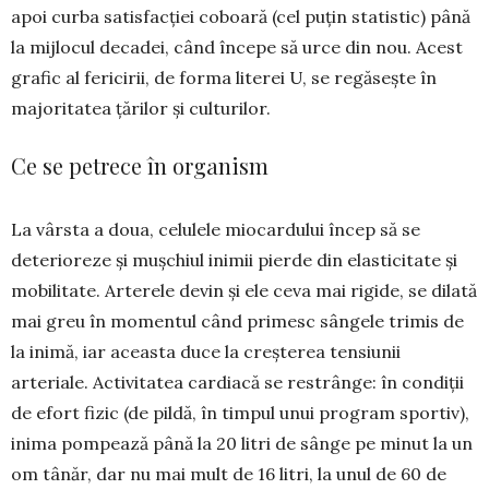
apoi curba satisfacției coboară (cel puțin statistic) până
la mijlocul decadei, când începe să urce din nou. Acest
grafic al fericirii, de forma literei U, se regăsește în
majoritatea țărilor și culturilor.
Ce se petrece în organism
La vârsta a doua, celulele miocardului încep să se
deterioreze și mușchiul inimii pierde din elasticitate și
mobilitate. Arterele devin și ele ceva mai rigide, se dilată
mai greu în momentul când pri­mesc sângele trimis de
la inimă, iar aceasta duce la creșterea tensiunii
arteriale. Activitatea cardiacă se restrânge: în condiții
de efort fizic (de pildă, în timpul unui program sportiv),
inima pompează până la 20 litri de sânge pe minut la un
om tânăr, dar nu mai mult de 16 litri, la unul de 60 de