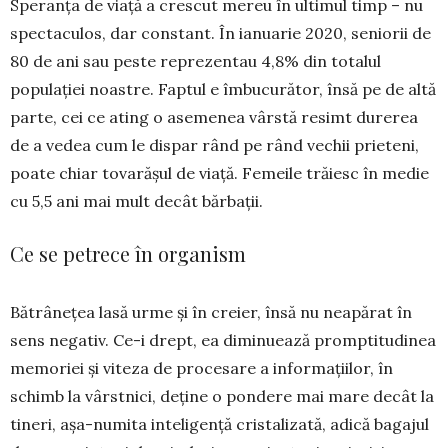
Speranța de viață a crescut mereu în ulti­mul timp – nu
spectaculos, dar constant. În ianua­rie 2020, seniorii de
80 de ani sau peste repre­zentau 4,8% din totalul
populației noastre. Fap­tul e îmbucurător, însă pe de altă
parte, cei ce ating o asemenea vârstă resimt durerea
de a ve­dea cum le dispar rând pe rând vechii prieteni,
poate chiar tovarășul de viață. Femeile trăiesc în medie
cu 5,5 ani mai mult decât bărbații.
Ce se petrece în organism
Bătrânețea lasă urme și în creier, însă nu nea­părat în
sens negativ. Ce-i drept, ea diminuează promptitudinea
memoriei și viteza de procesare a informațiilor, în
schimb la vârstnici, deține o pon­dere mai mare decât la
tineri, așa-numita inteli­gență cristalizată, adică bagajul