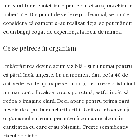
mai sunt foarte mici, iar o parte din ei au ajuns chiar la
pu­bertate. Din punct de vedere profesional, se poate
con­sidera că oamenii s-au realizat deja, se pot mândri
cu un bagaj bogat de experiență la locul de muncă.
Ce se petrece în organism
Îmbătrânirea devine acum vizibilă – și nu nu­mai pentru
că părul încărunțește. La un moment dat, pe la 40 de
ani, vederea de aproape se tulbură, deoarece cristalinul
nu mai poate focaliza precis pe retină, astfel încât să
redea o imagine clară. Deci, apare pentru prima oară
ne­voia de a purta ochelari la citit. Unii vor observa că
orga­nismul nu le mai per­mite să consume al­cool în
cantitatea cu care erau obișnuiți. Crește semnificativ
riscul de diabet.