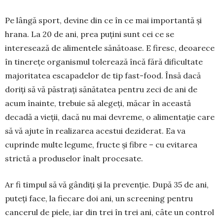
Pe lângă sport, devine din ce în ce mai impor­tantă și
hrana. La 20 de ani, prea puțini sunt cei ce se
interesează de alimentele sănătoase. E firesc, deoarece
în tinerețe organismul tolerează încă fără dificultate
majoritatea escapadelor de tip fast-food. Însă dacă
doriți să vă păstrați sănătatea pentru zeci de ani de
acum înainte, trebuie să ale­geți, măcar în această
decadă a vieții, dacă nu mai devreme, o alimen­tație care
să vă aju­te în realiza­rea a­ces­tui deziderat. Ea va
cuprinde multe legu­me, fructe și fibre – cu evitarea
strictă a pro­duselor înalt procesate.
Ar fi timpul să vă gândiți și la prevenție. După 35 de ani,
puteți face, la fiecare doi ani, un screening pentru
cancerul de piele, iar din trei în trei ani, câte un control