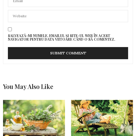
SALVEAZĂ-MI NUMELE, EMAILUL ȘI SITE-UL WEB ÎN ACEST
NAVIGATOR PENTRU DATA VIITOARE CÂND O SĂ COMENTEZ.
You May Also Like