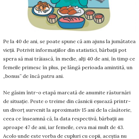
Pe la 40 de ani, se poate spune că am ajuns la jumătatea
vieții. Potrivit informațiilor din statis­tici, bărbații pot
spera să mai trăiască, în medie, alți 40 de ani, în timp ce
femeile primesc în plus, pe lângă perioada amintită, un
„bonus” de încă patru ani.
Ne găsim într-o etapă marcată de anumite răsturnări
de situație. Peste o treime din căsnicii eșuează printr-
un divorț survenit la aproximativ 15 ani de la căsătorie,
ceea ce înseamnă că, la data res­pectivă, bărbații au
aproa­pe 47 de ani, iar fe­meile, ceva mai mult de 43.
Acolo unde este vor­ba de cupluri cu copii, aceștia nu