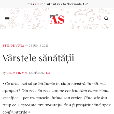
Intra
aici
pe site ul vechi "Formula AS"
STIL DE VIA­ŢĂ
28 IUNIE 2021
Vârstele sănătății
by
GILDA FILDAN
, NUMĂRUL
1473
• Ce urmează să se întâmple în viața noastră, în viitorul
apro­piat? Din zece în zece ani ne confruntăm cu probleme
specifice – pentru mușchi, inimă sau creier. Cine știe din
timp ce-l așteaptă are avantajul de a fi pregătit când apar
confruntările •