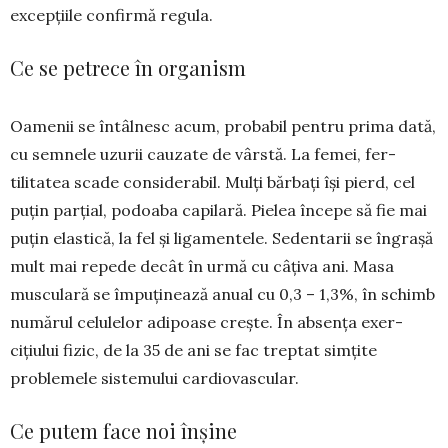
excepțiile confirmă regula.
Ce se petrece în organism
Oamenii se întâlnesc acum, probabil pen­tru prima dată,
cu semnele uzurii cau­zate de vâr­stă. La femei, fer­
tilitatea scade considerabil. Mulți bărbați își pierd, cel
puțin parțial, podoaba capi­lară. Pielea începe să fie mai
puțin elastică, la fel și ligamentele. Sedentarii se îngrașă
mult mai re­pede decât în urmă cu câțiva ani. Masa
musculară se împuținează anual cu 0,3 – 1,3%, în schimb
nu­mărul celulelor adipoase crește. În absența exer­
cițiului fizic, de la 35 de ani se fac treptat simțite
problemele sistemului cardiovascular.
Ce putem face noi înșine