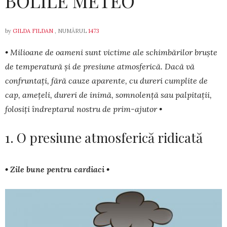
BOLILE METEO
by
GILDA FILDAN
, NUMĂRUL
1473
• Milioane de oameni sunt victime ale schimbărilor bruște
de tem­peratură și de presiune atmosferică. Dacă vă
confruntați, fără cauze apa­rente, cu dureri cumplite de
cap, amețeli, dureri de inimă, som­nolență sau palpitații,
folosiți îndreptarul nostru de prim-ajutor •
1. O presiune atmosferică ridicată
• Zile bune pentru cardiaci •