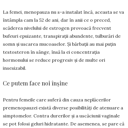
La femei, menopauza nu s-a instalat încă, aceas­ta se va
întâmpla cam la 52 de ani, dar în anii ce o preced,
scăderea nivelului de estrogen pro­voacă frecvent
bufeuri epuizante, transpirații abun­dente, tulburări de
somn și uscarea mucoa­selor. Și bărbații au mai puțin
testosteron în sânge, însă la ei concentrația
hormonului se reduce progresiv și de multe ori
insesizabil.
Ce putem face noi înșine
Pentru femeile care suferă din cauza neplăce­rilor
premenopauzei există diverse posibilități de atenuare a
simptomelor. Contra durerilor și a uscăciunii vaginale
se pot folosi geluri hidratante. De asemenea, se pare că