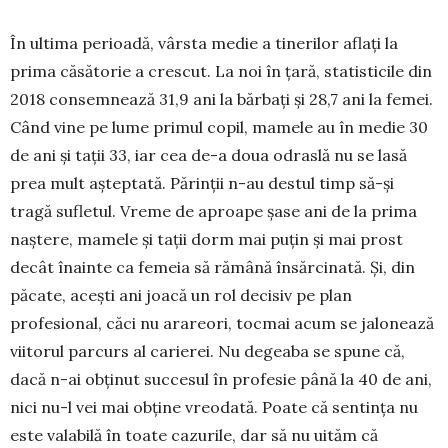
În ultima perioadă, vâr­sta medie a tine­rilor aflați la
prima căsătorie a crescut. La noi în țară, statisticile din
2018 consem­nează 31,9 ani la bărbați și 28,7 ani la femei.
Când vine pe lume primul copil, mamele au în medie 30
de ani și tații 33, iar cea de-a doua odras­lă nu se lasă
prea mult așteptată. Părinții n-au destul timp să-și
tragă sufletul. Vreme de aproape șase ani de la prima
naștere, mamele și tații dorm mai puțin și mai prost
decât înainte ca femeia să rămână însăr­cinată. Și, din
păcate, acești ani joacă un rol deci­siv pe plan
profesional, căci nu arareori, tocmai acum se jalonează
viitorul parcurs al carierei. Nu degeaba se spune că,
dacă n-ai obținut succesul în profesie până la 40 de ani,
nici nu-l vei mai obține vreodată. Poate că sentința nu
este valabilă în toate cazurile, dar să nu uităm că