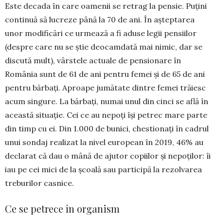
Este decada în care oamenii se retrag la pensie. Puțini
continuă să lucreze până la 70 de ani. În așteptarea
unor modificări ce urmează a fi aduse legii pensiilor
(despre care nu se știe deocamdată mai nimic, dar se
discută mult), vârstele actuale de pensionare în
România sunt de 61 de ani pentru femei și de 65 de ani
pentru bărbați. Aproape jumă­tate dintre femei trăiesc
acum singure. La băr­bați, numai unul din cinci se află în
această situație. Cei ce au nepoți își petrec mare parte
din timp cu ei. Din 1.000 de bunici, chestionați în cadrul
unui sondaj realizat la nivel european în 2019, 46% au
declarat că dau o mână de ajutor copiilor și nepoților: îi
iau pe cei mici de la școală sau participă la rezolvarea
treburilor casnice.
Ce se petrece în organism