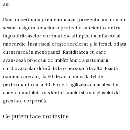
ani.
Până în perioada premenopauzei, prezența hormonilor
sexuali asigură femeilor o protecție suficientă contra
îngustării vaselor coronariene și implicit a infarctului
miocardic. Însă riscul crește accelerat și la femei, odată
cu intrarea în meno­pauză. Rapiditatea cu care
avansează procesul de îmbătrânire a sistemului
cardiovascular diferă de la o persoană la alta. Există
oameni care au și la 80 de ani o inimă la fel de
performantă ca la 40. Ea se fragilizează mai ales din
cauza fuma­tului, a sedentarismului și a surplusului de
greutate corporală.
Ce putem face noi înșine