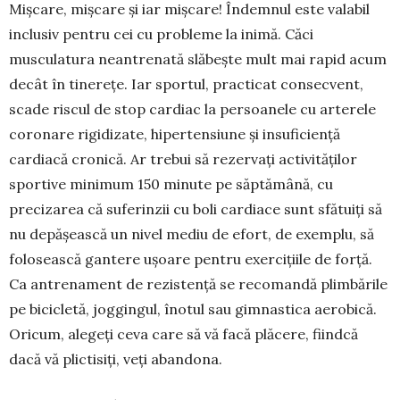
Mișcare, mișcare și iar mișcare! Îndem­nul este valabil
inclusiv pentru cei cu pro­bleme la inimă. Căci
musculatura nean­trenată slăbește mult mai rapid acum
de­cât în tinerețe. Iar sportul, practicat con­secvent,
scade ris­cul de stop cardiac la persoanele cu ar­terele
coronare rigidi­zate, hipertensiune și in­suficiență
cardiacă cronică. Ar trebui să rezervați activităților
sportive minimum 150 minute pe săp­tămână, cu
precizarea că sufe­rinzii cu boli cardiace sunt sfătuiți să
nu depășească un nivel mediu de efort, de exemplu, să
folosească gantere ușoare pen­tru exercițiile de forță.
Ca antrenament de rezistență se recomandă plimbările
pe bici­cletă, joggingul, înotul sau gimnastica aero­bică.
Ori­cum, alegeți ceva care să vă facă plăcere, fiindcă
dacă vă plictisiți, veți aban­dona.