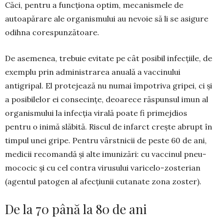
Căci, pentru a funcționa optim, mecanismele de
autoapărare ale organismului au nevoie să li se asigure
odihna corespunzătoare.
De asemenea, trebuie evitate pe cât posibil infec­țiile, de
exemplu prin administrarea anuală a vaccinului
antigripal. El protejează nu numai împotriva gripei, ci și
a posibilelor ei consecințe, deoarece răspunsul imun al
organismului la infec­ția virală poate fi primejdios
pentru o inimă slă­bită. Riscul de infarct crește abrupt în
timpul unei gripe. Pentru vârstnicii de peste 60 de ani,
medicii recomandă și alte imunizări: cu vaccinul pneu­
mococic și cu cel contra virusului varicelo-zos­terian
(agentul patogen al afecțiunii cutanate zona zoster).
De la 70 până la 80 de ani