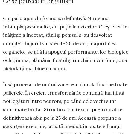
Ce se petrece în organism
Corpul a ajuns la forma sa defi­nitivă. Nu se mai
întâmplă prea multe, cel puțin la exterior. Creșterea în
înălțime a încetat, sânii și penisul s-au dezvoltat
complet. În jurul vârstei de 20 de ani, majoritatea
organelor se află la apogeul per­for­manței lor biologice:
ochii, inima, plămânii, fica­tul și rinichii nu vor funcționa
niciodată mai bine ca acum.
Însă procesul de maturizare n-a ajuns la final pe toate
palierele. În creier, transformările conti­nuă: iau ființă
noi legături între neuroni, pe când cele vechi sunt
suprimate brutal. Structura cor­texu­lui prefrontal se
definitivează abia pe la 25 de ani. Această porțiune a
scoarței cerebrale, situată imediat în spatele frunții,