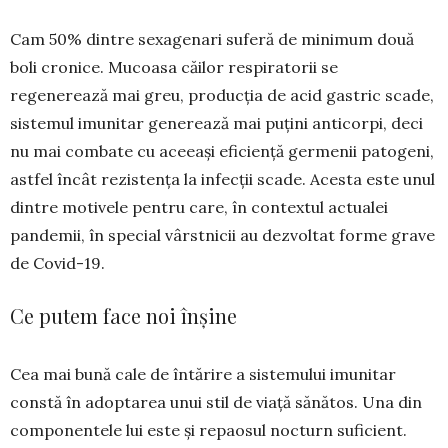
Cam 50% dintre sexagenari su­feră de mini­mum două
boli cro­nice. Mucoasa căilor respi­ra­torii se
regenerează mai greu, producția de acid gastric sca­de,
sistemul imunitar generea­ză mai puțini anticorpi, deci
nu mai combate cu aceeași efici­ență germenii patogeni,
astfel încât rezistența la infecții sca­de. Acesta este unul
dintre mo­ti­vele pentru care, în contextul actualei
pandemii, în special vârstnicii au dezvoltat forme gra­ve
de Covid-19.
Ce putem face noi înșine
Cea mai bună cale de întărire a sistemului imunitar
constă în adoptarea unui stil de viață sănătos. Una din
componentele lui este și repaosul nocturn sufici­ent.