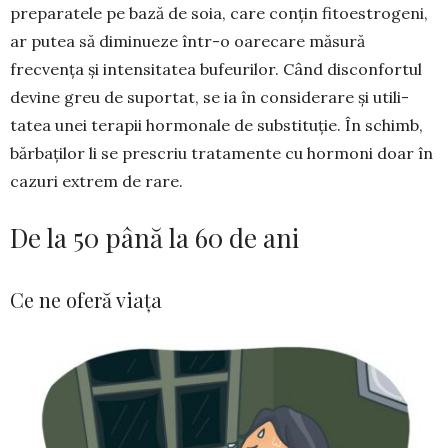
preparatele pe bază de soia, care conțin fitoestrogeni,
ar putea să dimi­nueze într-o oarecare măsură
frecvența și inten­sitatea bufeurilor. Când discon­for­tul
devine greu de supor­tat, se ia în con­siderare și utili­
tatea unei terapii hormonale de sub­stituție. În schimb,
băr­bați­lor li se prescriu tratamente cu hor­moni doar în
cazuri extrem de rare.
De la 50 până la 60 de ani
Ce ne oferă viața