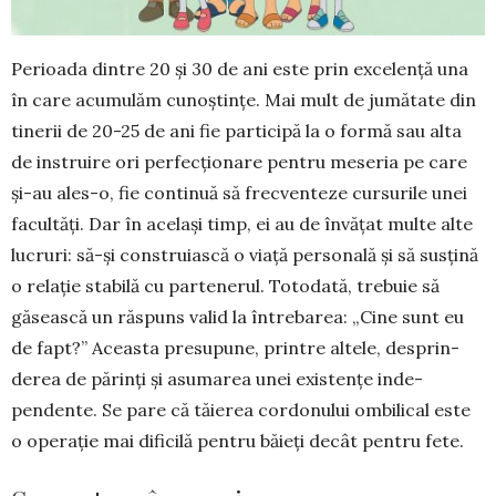
Perioada dintre 20 și 30 de ani este prin excelență una
în care acumulăm cunoștințe. Mai mult de jumătate din
tinerii de 20-25 de ani fie parti­cipă la o formă sau alta
de instruire ori perfecționare pentru meseria pe care
și-au ales-o, fie continuă să frecventeze cursurile unei
facultăți. Dar în ace­lași timp, ei au de învățat mul­te alte
lucruri: să-și con­struiască o viață perso­nală și să susțină
o relație sta­bilă cu partenerul. Toto­dată, trebuie să
găsească un răspuns valid la întrebarea: „Cine sunt eu
de fapt?” Aceasta presupune, printre altele, desprin­
derea de părinți și asumarea unei existențe inde­
pendente. Se pare că tăierea cordonului ombilical este
o operație mai dificilă pentru băieți decât pentru fete.