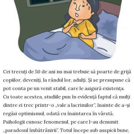
Cei trecuți de 50 de ani nu mai trebuie să poarte de grijă
copiilor, deveniți, la rândul lor, adulți. Și se presupune că
pot conta pe un venit stabil, care le asigură existența.
Cu toate acestea, studiile pun în evidență faptul că mulți
dintre ei trec printr-o „vale a lacrimilor”, înainte de a-și
regăsi optimismul, odată cu înaintarea în vârstă.
Psihologii cunosc fenomenul, pe care l-au denu­mit
„paradoxul îmbătrânirii”. Totul începe sub auspicii bune,