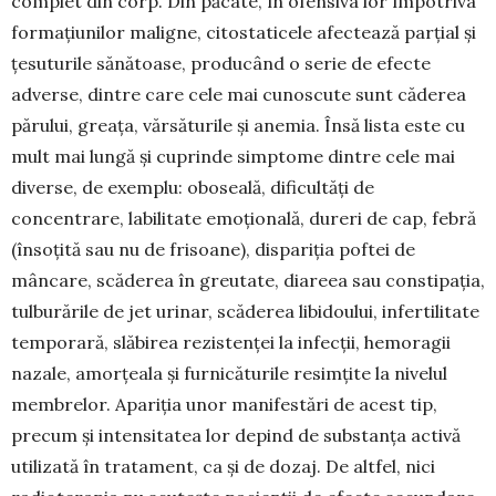
complet din corp. Din păcate, în ofensiva lor împo­triva
formațiunilor malig­ne, citostaticele afectează parțial și
țesuturile sănătoase, producând o serie de efecte
adverse, dintre care cele mai cunoscute sunt căderea
pă­rului, greața, vărsăturile și anemia. Însă lista este cu
mult mai lungă și cuprinde simp­tome dintre cele mai
diverse, de exemplu: obo­seală, dificultăți de
concentrare, labilitate emo­țio­nală, dureri de cap, febră
(însoțită sau nu de frisoa­ne), dispariția poftei de
mâncare, scăderea în greu­tate, diareea sau constipația,
tulburările de jet urinar, scăderea libidoului, infer­tilitate
temporară, slăbirea rezistenței la infecții, hemoragii
nazale, amorțeala și furnicăturile resimțite la nivelul
membrelor. Apa­riția unor manifestări de acest tip,
precum și inten­sitatea lor depind de substanța activă
utilizată în tratament, ca și de dozaj. De altfel, nici