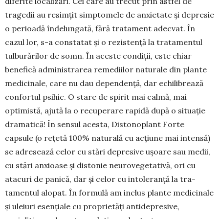
diferite localizări. Cei care au trecut prin astfel de
tragedii au resimțit simptomele de anxietate și depresie
o perioadă îndelungată, fără tratament adecvat. În
cazul lor, s-a constatat și o rezis­tență la tratamentul
tulburărilor de somn. În aceste condiții, este chiar
benefică administrarea remediilor naturale din plante
medicinale, care nu dau dependență, dar echilibrează
confortul psihic. O stare de spirit mai cal­mă, mai
optimistă, ajută la o recu­perare rapidă după o situație
dramatică! În sensul acesta, Distonoplant Forte
capsule (o rețetă 100% naturală cu ac­țiune mai intensă)
se adresează celor cu stări depresive ușoare sau medii,
cu stări anxioase și distonie neurovegetativă, ori cu
atacuri de panică, dar și celor cu into­leranță la tra­
tamentul alopat. În formulă am inclus plante medi­ci­nale
și uleiuri esențiale cu proprietăți antidepre­sive,