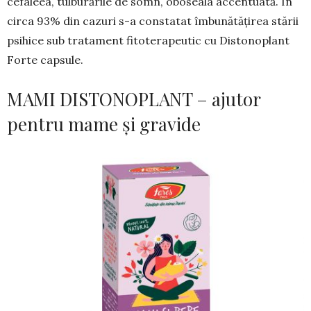
cefaleea, tulburările de somn, oboseala accen­tuată. În
circa 93% din cazuri s-a constatat îmbună­tățirea stării
psihice sub tratament fitoterapeutic cu Distonoplant
Forte capsule.
MAMI DISTONOPLANT – ajutor
pentru mame și gravide