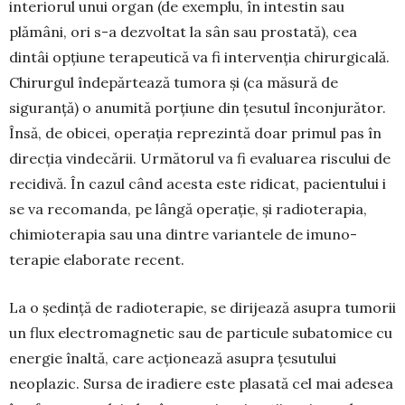
interiorul unui organ (de exemplu, în intestin sau
plămâni, ori s-a dezvoltat la sân sau prostată), cea
dintâi opțiune terapeutică va fi in­tervenția chirurgicală.
Chirurgul îndepărtează tu­mora și (ca măsură de
siguranță) o anumită por­țiune din țesutul înconjurător.
Însă, de obicei, ope­rația reprezintă doar primul pas în
direcția vinde­cării. Următorul va fi evaluarea riscului de
recidivă. În cazul când acesta este ridicat, pacientului i
se va recomanda, pe lângă operație, și radioterapia,
chi­mioterapia sau una dintre variantele de imuno­
terapie elaborate recent.
La o ședință de radioterapie, se dirijează asupra tumorii
un flux electromagnetic sau de particule sub­atomice cu
energie înaltă, care acționează asu­pra țesutului
neoplazic. Sursa de iradiere este pla­sată cel mai adesea