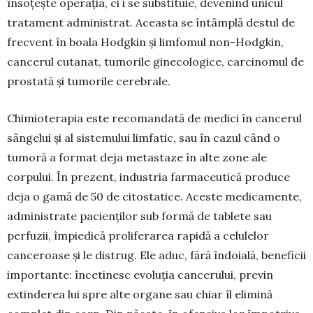
însoțește operația, ci i se substituie, deve­nind unicul
trata­ment administrat. Aceasta se întâmplă destul de
frecvent în boala Hodgkin și limfomul non-Hodg­kin,
cancerul cuta­nat, tumorile ginecologice, carci­nomul de
prostată și tumorile cerebrale.
Chimioterapia este reco­mandată de medici în cancerul
sângelui și al sistemului lim­fatic, sau în cazul când o
tumoră a format deja metastaze în alte zone ale
corpului. În prezent, indus­tria farmaceutică produce
deja o gamă de 50 de citostatice. Aces­te medicamente,
adminis­trate pa­cien­ților sub formă de tablete sau
perfuzii, împiedică prolife­rarea rapidă a celulelor
cance­roase și le distrug. Ele aduc, fără îndo­ială, beneficii
impor­tante: înce­tinesc evoluția can­cerului, previn
extinderea lui spre alte organe sau chiar îl elimină