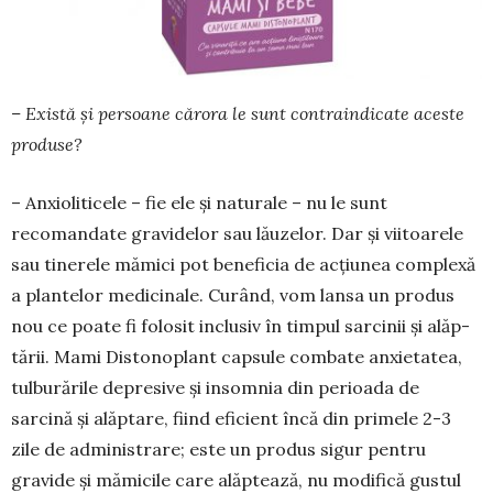
– Există și persoane cărora le sunt contrain­dicate aceste
produse?
– Anxioliticele – fie ele și naturale – nu le sunt
recomandate gravidelor sau lău­zelor. Dar și viitoa­rele
sau tinerele mămici pot beneficia de acțiunea com­plexă
a plantelor medicinale. Curând, vom lansa un produs
nou ce poate fi folosit inclusiv în timpul sarcinii și alăp­
tării. Mami Distonoplant capsule com­bate anxietatea,
tulburările depresive și insomnia din perioada de
sarcină şi alăptare, fiind eficient încă din primele 2-3
zile de administrare; este un produs sigur pentru
gravide şi mămicile care alăptează, nu modifică gustul