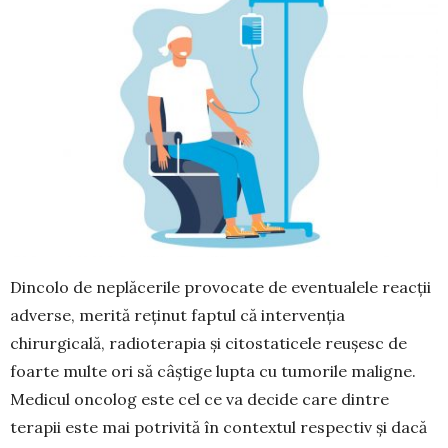
Dincolo de neplăcerile provocate de eventualele reacții
adverse, merită reținut faptul că intervenția
chirurgicală, radioterapia și citostaticele reușesc de
foarte multe ori să câștige lupta cu tumorile malig­ne.
Medicul oncolog este cel ce va decide care dintre
terapii este mai potrivită în contextul respec­tiv și dacă