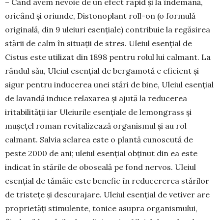
– Când avem nevoie de un efect rapid și la îndemână,
oricând și oriunde, Distonoplant roll-on (o formulă
originală, din 9 uleiuri esențiale) contri­buie la regăsirea
stării de calm în situații de stres. Uleiul esențial de
Cistus este utilizat din 1898 pentru rolul lui calmant. La
rândul său, Uleiul esen­țial de bergamotă e eficient şi
sigur pentru inducerea unei stări de bine, Uleiul esenţial
de lavandă induce relaxarea și ajută la reducerea
iritabilităţii iar Uleiurile esenţiale de lemongrass și
mușețel roman revitalizează organismul şi au rol
calmant. Salvia sclarea este o plantă cunoscută de
peste 2000 de ani; uleiul esențial obținut din ea este
indicat în stările de oboseală pe fond nervos. Uleiul
esenţial de tămâie este benefic în reducererea stărilor
de tristeţe şi descurajare. Uleiul esenţial de vetiver are
proprietăţi stimulente, tonice asupra organismului,