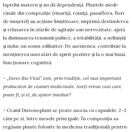
laptelui matern și nu dă dependență. Plantele medi­
cinale din compoziție (vinariță, roi­niță, passiflora, flori
de mușetel) au acțiune liniștitoare, imprimă destinderea
și relaxarea în stă­rile de agitație sau nervozitate, ajută
la diminuarea tensiunii psihice, a iritabilității, a neli­niș­tii
și induc un somn odih­nitor. De asemenea, contribuie la
menținerea unei stări de spirit pozitive și la o mai bună
func­ționare cognitivă.
– „Fares Bio Vital” este, prin tradiție, cel mai important
producător de ceaiuri medicinale. Aveți vreun ceai care
poate fi, și el, de ajutor imediat?
– Ceaiul Distonoplant se poate asocia cu capsu­lele: 2-3
căni pe zi, între mesele principale. În compoziția sa
regăsim plante folosite în medi­cina tradițională pentru