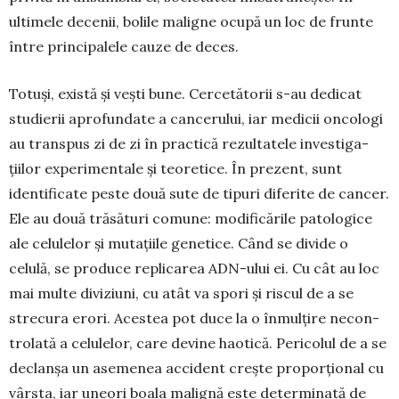
ultimele de­ce­nii, bolile maligne ocupă un loc de frunte
între principalele cauze de deces.
Totuși, există și vești bune. Cerce­tătorii s-au dedicat
studierii aprofun­date a cance­rului, iar medicii on­cologi
au transpus zi de zi în prac­­tică rezultatele investiga­
țiilor ex­perimentale și teoretice. În pre­zent, sunt
identificate pes­te două sute de tipuri dife­rite de cancer.
Ele au două tră­sături comune: modificările pa­to­lo­gice
ale celulelor și mutațiile gene­tice. Când se divide o
celulă, se produce replicarea ADN-ului ei. Cu cât au loc
mai multe diviziuni, cu atât va spori și riscul de a se
strecura erori. Acestea pot duce la o în­mulțire necon­
trolată a celulelor, care devine hao­tică. Pericolul de a se
de­clanșa un asemenea acci­dent crește propor­țional cu
vârsta, iar uneori boala malignă este deter­minată de