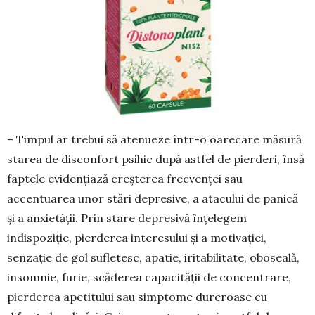
– Timpul ar trebui să atenueze într-o oarecare măsură
starea de disconfort psihic după astfel de pierderi, însă
faptele evidențiază creșterea frecven­ței sau
accentuarea unor stări depresive, a atacului de panică
și a anxietății. Prin stare depresivă înțe­legem
indispoziție, pierderea interesului și a moti­va­ției,
senzație de gol sufletesc, apatie, iritabilitate, oboseală,
insomnie, furie, scăderea capacității de concentrare,
pierderea apetitului sau simptome dure­roase cu