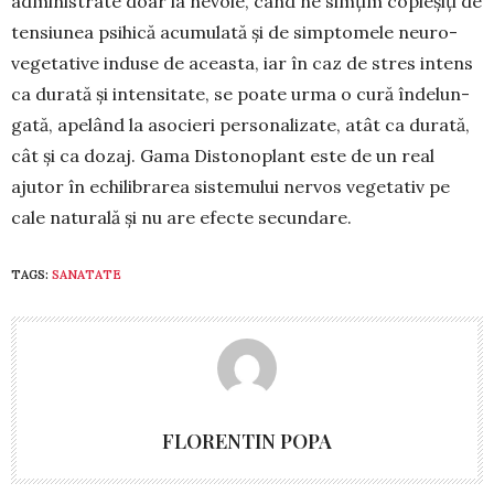
administrate doar la nevoie, când ne simțim copleșiți de
tensiunea psihică acumulată și de simptomele neuro­
vegetative induse de aceasta, iar în caz de stres intens
ca durată și inten­sitate, se poate urma o cură îndelun­
gată, apelând la asocieri persona­lizate, atât ca durată,
cât și ca dozaj. Gama Distonoplant este de un real
ajutor în echilibrarea sistemului ner­vos vegetativ pe
cale naturală și nu are efecte secundare.
TAGS:
SANATATE
FLORENTIN POPA