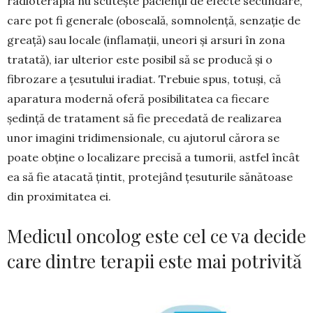
radioterapia nu scutește pacienții de efecte secundare,
care pot fi generale (oboseală, somnolență, senzație de
grea­ță) sau locale (inflamații, uneori și arsuri în zona
tratată), iar ulterior este posibil să se producă și o
fibrozare a țesutului iradiat. Trebuie spus, totuși, că
aparatura modernă oferă posibilitatea ca fiecare
ședință de tratament să fie precedată de realizarea
unor imagini tridimensionale, cu ajutorul cărora se
poate obține o localizare precisă a tumorii, astfel încât
ea să fie atacată țintit, protejând țesuturile să­nă­toase
din proximitatea ei.
Medicul oncolog este cel ce va decide
care dintre terapii este mai potrivită