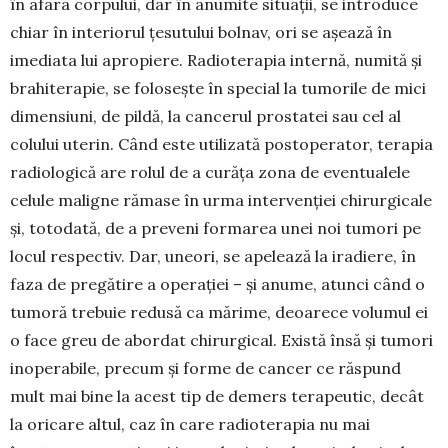
în afara corpului, dar în anumite situații, se introduce
chiar în interiorul țesutului bolnav, ori se așează în
imediata lui apropiere. Ra­dio­terapia internă, numită și
brahi­terapie, se folo­sește în special la tumorile de mici
dimensiuni, de pildă, la cancerul prostatei sau cel al
colului uterin. Când este utilizată postoperator, terapia
radiologică are rolul de a curăța zona de eventualele
celu­le maligne rămase în urma intervenției chirurgicale
și, totodată, de a preveni formarea unei noi tumori pe
locul respec­tiv. Dar, une­ori, se apelează la iradiere, în
faza de pregătire a operației – și anume, atunci când o
tumoră trebuie redusă ca mă­rime, deoarece volumul ei
o face greu de abordat chirurgical. Există însă și tumori
inoperabile, precum și forme de cancer ce răs­pund
mult mai bine la acest tip de demers terapeutic, decât
la oricare altul, caz în care radioterapia nu mai