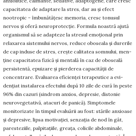
anxiolitice, calmante, sedative, adapto­gene, care cresc
capacitatea de adaptare la stres, dar au și efect
nootropic – îmbu­nătățesc memoria, cresc to­nusul
nervos și oferă neu­roprotecție. Formula noastră ajută
organismul să se adapteze la stresul emoțional prin
relaxarea sistemului ner­vos, reduce oboseala și dure­rile
de cap induse de stres, crește calitatea somnului, men­
ține capacitatea fizică și mentală în caz de oboseală
persistentă, epuizare și pierderea capacității de
concentrare. Evaluarea eficienței terapeutice a evi­
dențiat instalarea efectului după 10 zile de cură în peste
96% din cazuri (sindrom anxios, depresie, distonie
neurovegetativă, atacuri de panică). Simp­tomele
monitorizate în timpul evaluării au fost: stă­rile anxioase
și depresive, lipsa motivației, senzația de nod în gât,
pareste­ziile, palpitațiile, greața, colicile abdominale,