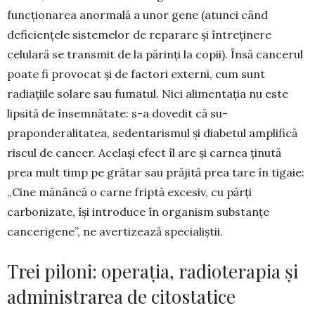
funcționarea anormală a unor gene (atunci când
deficiențele sistemelor de reparare și întreținere
celulară se transmit de la părinți la co­pii). Însă cancerul
poate fi provocat și de factori externi, cum sunt
radiațiile solare sau fumatul. Nici alimentația nu este
lipsită de însemnătate: s-a dove­dit că su­
praponderalitatea, sedentarismul și diabe­tul ampli­fică
riscul de cancer. Același efect îl are și carnea ținută
prea mult timp pe grătar sau prăjită prea tare în tigaie:
„Cine mă­nâncă o carne friptă excesiv, cu părți
carbonizate, își introduce în orga­nism sub­stanțe
cancerigene”, ne avertizează spe­cialiștii.
Trei piloni: operația, radioterapia și
administrarea de citostatice