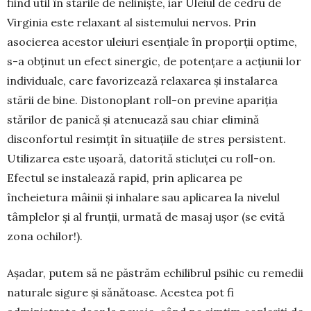
fiind util în stările de neliniște, iar Uleiul de cedru de
Virginia este relaxant al siste­mului nervos. Prin
asocierea acestor uleiuri esen­țiale în proporții optime,
s-a obținut un efect siner­gic, de potențare a acțiunii lor
individuale, care favorizează relaxarea și instalarea
stării de bine. Distonoplant roll-on previne apariția
stărilor de panică și atenuează sau chiar elimină
disconfortul resimțit în situațiile de stres persistent.
Utilizarea este ușoară, datorită sticluței cu roll-on.
Efectul se instalează rapid, prin aplicarea pe
încheietura mâinii și inhalare sau aplicarea la nivelul
tâmplelor și al frunții, urmată de masaj ușor (se evită
zona ochilor!).
Așadar, putem să ne păstrăm echilibrul psihic cu remedii
naturale sigure și sănătoase. Acestea pot fi