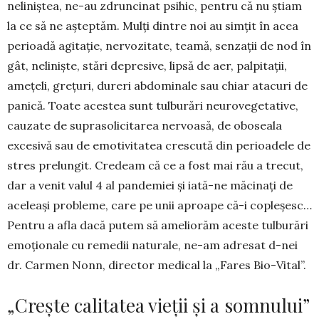
neliniștea, ne-au zdrun­cinat psihic, pentru că nu știam
la ce să ne aștep­tăm. Mulți dintre noi au simțit în acea
perioa­dă agitație, nervozitate, teamă, senzații de nod în
gât, neliniște, stări depresive, lipsă de aer, palpita­ții,
amețeli, grețuri, dureri abdominale sau chiar atacuri de
panică. Toate acestea sunt tulburări neu­­ro­vegetative,
cauzate de suprasoli­ci­tarea nervoasă, de oboseala
excesivă sau de emotivitatea crescută din perioa­dele de
stres prelungit. Credeam că ce a fost mai rău a trecut,
dar a venit valul 4 al pande­miei și iată-ne măcinați de
aceleași probleme, care pe unii aproape că-i copleșesc…
Pentru a afla dacă pu­tem să ameliorăm aceste tulburări
emo­ționale cu remedii naturale, ne-am adre­sat d-nei
dr. Carmen Nonn, director medical la „Fares Bio-Vital”.
„Crește calitatea vieții și a somnului”