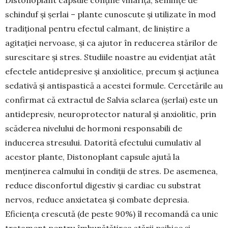
Distonoplant capsule conține vinariţă, semințe de
schinduf și șerlai – plante cunoscute și utilizate în mod
tradițional pentru efectul calmant, de liniş­tire a
agitaţiei nervoase, și ca ajutor în redu­cerea stărilor de
surescitare şi stres. Studiile noastre au evidențiat atât
efectele antidepresive și anxiolitice, precum și acțiunea
sedativă şi antispas­tică a acestei formule. Cercetările au
confirmat că extractul de Salvia sclarea (șerlai) este un
antide­presiv, neuro­protector natural și anxiolitic, prin
scăderea nive­lului de hormoni responsabili de
inducerea stresu­lui. Datorită efectului cumulativ al
acestor plante, Distonoplant capsule ajută la
menţinerea calmului în condiţii de stres. De aseme­nea,
reduce discon­fortul digestiv și cardiac cu sub­strat
nervos, reduce anxietatea și combate depresia.
Eficiența crescută (de peste 90%) îl recomandă ca unic