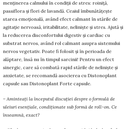
menținerea calmului în condiții de stres: roiniță,
passiflora și flori de la­vandă. Cea­iul îmbunătățește
starea emoțională, având efect calmant în stările de
agitație nervoasă, iritabilitate, neliniște și stres. Ajută și
la reducerea discon­for­tului digestiv și cardiac cu
substrat ner­vos, având rol calmant asupra sistemului
nervos vegetativ. Poate fi folosit și în perioada de
alăptare, însă nu în timpul sarcinii! Pentru un efect
sinergic, care să combată rapid stările de neliniște și
anxietate, se recomandă asocierea cu Distonoplant
capsule sau Distonoplant Forte capsule.
– Aminteați la începutul discuției despre o formulă de
uleiuri esențiale, condiționate sub formă de roll-on. Ce
înseamnă, exact?