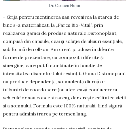
Dr. Carmen Nonn
– Grija pentru menținerea sau revenirea la starea de
bine s-a materializat, la „Fares Bio-Vital”, prin
realizarea gamei de produse naturale Disto­noplant,
compusă din capsule, ceai și soluție de uleiuri esențiale,
sub formă de roll-on. Am creat produse în diferite
forme de prezentare, cu com­poziții diferite și
sinergice, care pot fi combinate în funcție de
intensitatea disconfortului resimțit. Gama Distonoplant
nu produce dependență, som­nolență diurnă ori
tulburări de coordonare (nu afec­tează conducerera
vehiculelor sau concentrarea), dar crește calitatea vieții
și a somnului. Formula este 100% naturală, fiind sigură
pentru adminis­trarea pe termen lung.