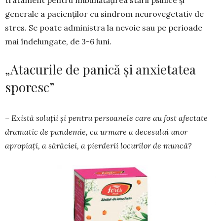
tratament pen­tru îmbunătățirea stării psihice și
generale a pacien­ților cu sindrom neurovegetativ de
stres. Se poate administra la nevoie sau pe perioade
mai înde­lungate, de 3-6 luni.
„Atacurile de panică și anxietatea
sporesc”
– Există soluții și pentru persoanele care au fost afectate
dramatic de pandemie, ca urmare a decesului unor
apropiați, a sărăciei, a pierderii locurilor de muncă?