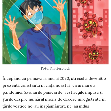
Foto: Shutterstock
Începând cu primăvara anului 2020, stresul a devenit o
prezență constantă în viața noas­tră, ca urmare a
pandemiei. Zvonurile pani­carde, restricțiile impuse și
știrile despre nu­mărul imens de decese înregistrate în
țările vestice ne-au înspăimântat, ne-au indus