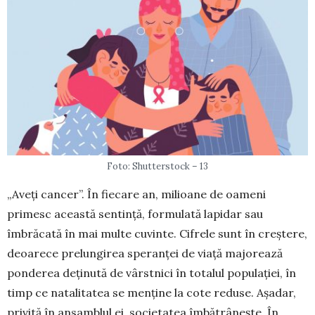
Foto: Shutterstock – 13
„Aveți cancer”. În fiecare an, milioane de oa­meni
primesc această sentință, formulată lapidar sau
îmbrăcată în mai multe cuvinte. Cifrele sunt în creștere,
deoarece prelungirea speranței de viață majorează
ponderea deținută de vârstnici în totalul populației, în
timp ce natalitatea se menține la cote reduse. Așadar,
privită în ansamblul ei, societatea îmbătrânește. În