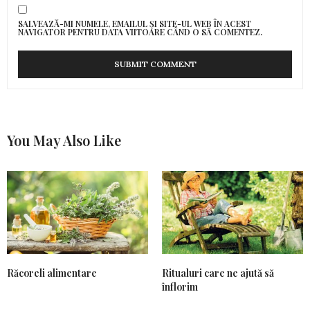
SALVEAZĂ-MI NUMELE, EMAILUL ȘI SITE-UL WEB ÎN ACEST
NAVIGATOR PENTRU DATA VIITOARE CÂND O SĂ COMENTEZ.
You May Also Like
Răcoreli alimentare
Ritualuri care ne ajută să
înflorim