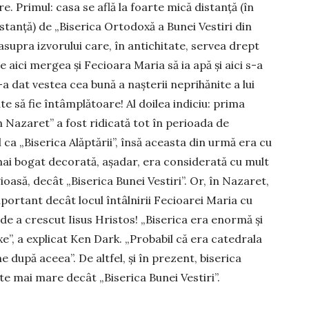
re. Primul: casa se află la foarte mică distanță (în
s­tanță) de „Biserica Ortodoxă a Bunei Vestiri din
asupra izvorului care, în antichitate, servea drept
De aici mergea și Fecioara Maria să ia apă și aici s-a
i-a dat vestea cea bună a naș­terii neprihănite a lui
e să fie în­tâmplătoare! Al doilea indiciu: prima
n Nazaret” a fost ridicată tot în perioada de
l ca „Biserica Alăptării”, însă aceasta din urmă era cu
i bogat de­corată, așa­dar, era considerată cu mult
ioasă, decât „Biserica Bunei Ves­tiri”. Or, în Nazaret,
portant decât locul întâlnirii Fe­cioarei Maria cu
de a crescut Iisus Hristos! „Biserica era enor­mă și
e”, a explicat Ken Dark. „Probabil că era catedrala
 după aceea”. De altfel, și în prezent, biserica
ste mai mare decât „Biserica Bunei Vestiri”.