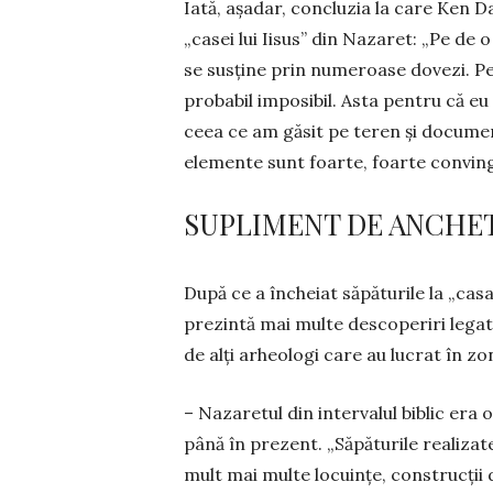
Iată, așadar, concluzia la care Ken Da
„casei lui Iisus” din Nazaret: „Pe de o 
se susține prin nume­roase dovezi. Pe
probabil imposibil. Asta pentru că eu 
ceea ce am găsit pe teren și docume
elemente sunt foarte, foarte convin
SUPLIMENT DE ANCHE
După ce a încheiat săpăturile la „casa
prezintă mai multe descoperiri legate 
de alți arheologi care au lucrat în zo
– Nazaretul din intervalul biblic era
până în prezent. „Să­păturile rea­liza
mult mai multe lo­cuințe, construcții d