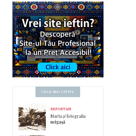
CELE MAI CITITE
REPORTAJE
Marta
și
fotografia
ucigașă