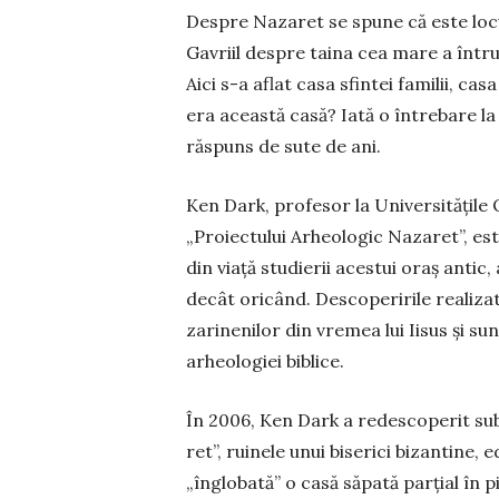
Despre Nazaret se spune că este locul
Gavriil despre taina cea mare a întrupă
Aici s-a aflat casa sfintei familii, casa
era această casă? Iată o în­tre­bare la 
răspuns de sute de ani.
Ken Dark, profesor la Univer­si­tățile
„Proiectului Arheolo­gic Nazaret”, es
din viață studierii acestui oraș antic,
decât oricând. Desco­peririle realizat
zarinenilor din vremea lui Iisus și su
arheologiei bibli­ce.
În 2006, Ken Dark a redescoperit sub f
ret”, ruinele unui bise­rici bizantine, 
„înglobată” o casă săpată parțial în pi