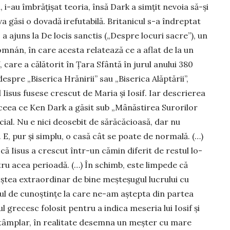
, i-au îmbrățișat teoria, însă Dark a simțit nevoia să-și
a găsi o dovadă irefutabilă. Britanicul s-a îndreptat
l, a ajuns la De locis sanctis („Despre locuri sacre”), un
m­nán, în care acesta relatează ce a aflat de la un
 care a călă­torit în Țara Sfântă în jurul anului 380
espre „Bise­rica Hrănirii” sau „Bi­serica Alăptării”,
Iisus fu­sese crescut de Maria și Iosif. Iar descrierea
 ceea ce Ken Dark a găsit sub „Mânăs­tirea Su­rorilor
ial. Nu e nici deosebit de sără­căcioasă, dar nu
 E, pur și sim­plu, o casă cât se poate de normală. (…)
ă Iisus a cres­cut într-un cămin diferit de restul lo­
ntru acea perioadă. (…) În schimb, este limpede că
tea extraor­dinar de bine meșteșugul lucrului cu
lul de cu­noștințe la care ne-am aștepta din partea
 grecesc folosit pentru a in­dica meseria lui Iosif și
n tâmplar, în rea­litate desemna un meșter cu mare