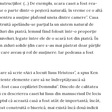
­truc­țiilor. (…) De exem­plu, scara casei a fost rea­
se o par­te dintr-o peșteră natu­rală, în vreme ce o altă
pen­tru a susține plafonul uneia din­tre camere”. Casa
ns­truită ape­lându-se par­țial la un sistem natu­ral de
iduri din pia­tră, lemnul fiind folosit într-o pro­porție
iveluri, legate între ele de o scară tot din piatră. În
n ziduri solide (din care s-au mai păstrat doar părțile
, care aveau și rol de susținere. Iar podeaua a fost
re să scrie «Aici a locuit Iisus Hristos»”, a spus Ken
iente ele­men­te care să ne îndreptățească să
 fost casa copilăriei Domnu­lui”. Dincolo de calitatea
ă cu descrierea casei lui Iisus din manuscrisul De locis
aptul că această casă a fost atât de impor­tantă, încât,
ost construită o biserică, mai există încă două indicii