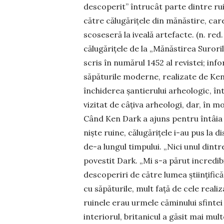
descoperit” întru­cât par­te dintre rui
către călugărițele din mănăstire, care
scoseseră la iveală artefacte. (n. red
călugărițele de la „Mănăstirea Suror
scris în numărul 1452 al revistei; inf
săpăturile moderne, realizate de Ken D
închiderea șantierului arheologic, înt
vizitat de câțiva arheologi, dar, în 
Când Ken Dark a ajuns pentru întâia 
niște ruine, călugărițele i-au pus la 
de-a lungul timpului. „Nici unul dint
povestit Dark. „Mi s-a părut incredibi
descoperiri de către lumea știin­țifică
cu săpăturile, mult față de cele reali
rui­nele erau urmele căminului sfintei 
interiorul, britanicul a găsit mai m