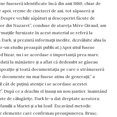
ne fu­se­seră identificate încă din anii 1880, chiar de
 apoi, vreme de cincizeci de ani, tot săpaseră și
. Despre vechile săpături și descoperiri făcute de
ilor din Nazaret”, conduse de stareța Mère Giraud, am
ormațiile furnizate în acest material se referă la
ark, și prezintă informații inedite, dezvăluite abia la
r-un studiu proaspăt publicat.) Apoi situl fusese
mod bizar, nu i se acordase o importanță prea mare.
dată la mănăstire și a aflat că dedesubt se găseau
dis­poziție și toată documentația pe care o strânseseră
re documente nu mai fusese atins de generații,” a
l cât de puțină atenție i se acordase acestei
!”. După ce a deschis el însuși un nou șan­tier, înaintând
zate de călugărițe, Dark le-a dat dreptate acestora:
familii a Mariei și a lui Iosif. Excavând metodic
ulte elemente care confirmau presupu­nerea. Brusc,