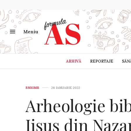
Meniu
ARHIVĂ
REPORTAJE
SĂN
ENIGME
26 IANUARIE 2022
Arheologie bib
Iisus din Naza