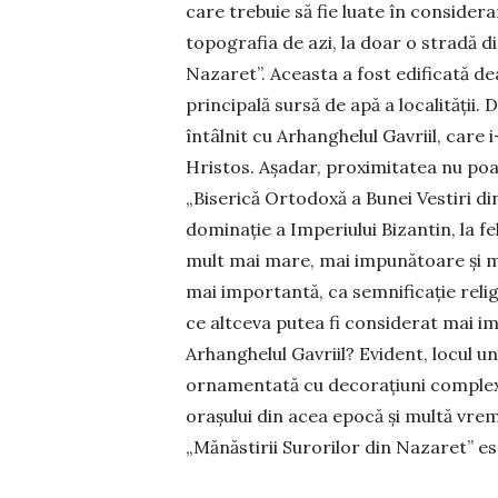
care trebuie să fie luate în considera
topografia de azi, la doar o stradă di
Nazaret”. Aceasta a fost edificată de
principală sursă de apă a localității. 
întâlnit cu Ar­hanghelul Gavriil, care 
Hristos. Așadar, proximi­tatea nu poat
„Biserică Ortodoxă a Bunei Vestiri di
dominație a Imperiului Bizantin, la fe
mult mai mare, mai impunătoare și ma
mai impor­tantă, ca sem­nificație relig
ce altceva putea fi considerat mai im
Arhanghelul Gavriil? Evident, locul un
or­na­mentată cu decorațiuni complex
orașului din acea epocă și multă vreme
„Mănăstirii Surorilor din Na­zaret” e