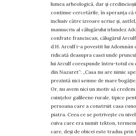
lumea arheologică, dar și credincioșii
continue cercetările, în speranța că v
inclusiv către izvoare scrise și, astfe
manuscris al călugărului irlandez Ado
confrate franciscan, călu­gărul Arculf,
d.H. Arculf i-a po­vestit lui Adomnán d
ridicată dea­supra casei unde pruncul 
lui Ar­culf corespunde întru-totul cu
din Nazaret”: „Casa nu are nimic spec
prezintă nici sem­ne de mare bogă­ție.
Or, nu avem nici un motiv să credem c
cuințelor galileene rurale, ti­pice pe
persoana care a construit casa cunoș
piatra. Ceea ce se potrivește cu nive
cuiva care era numit tekton, ter­menul
care, deși de obicei este tradus pri