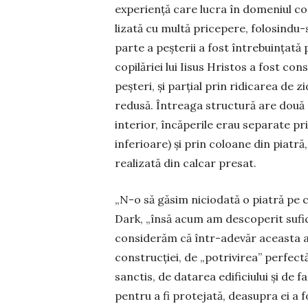
experiență care lucra în dome­niul cons
lizată cu multă price­pere, folo­sindu-
parte a peșterii a fost întrebuințată 
copilă­riei lui Iisus Hris­­tos a fost co
peș­teri, și parțial prin ridi­carea de z
redusă. În­treaga struc­tură are două n
interior, încăperile erau separate pri
inferioare) și prin coloane din piatră
realizată din calcar presat.
„N-o să găsim niciodată o piatră pe ca
Dark, „însă acum am descoperit sufic
considerăm că în­tr-ade­văr aceasta a
construcției, de „potrivi­rea” perfect
sanctis, de datarea edificiului și de f
pentru a fi protejată, deasupra ei a f