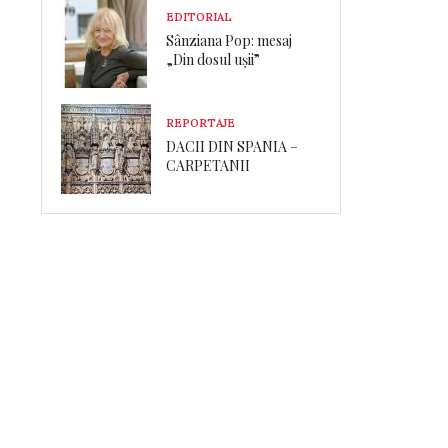
EDITORIAL
Sânziana Pop: mesaj
„Din dosul ușii”
REPORTAJE
DACII DIN SPANIA –
CARPETANII