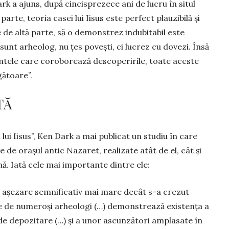
rk a ajuns, după cincisprezece ani de lucru în situl
parte, teoria casei lui Iisus este perfect plauzibilă și
 de altă parte, să o demonstrez indubitabil este
sunt arheolog, nu țes povești, ci lucrez cu dovezi. Însă
ntele care coroborează descoperirile, toate aceste
gătoare”.
TĂ
 lui Iisus”, Ken Dark a mai publicat un studiu în care
de orașul antic Na­zaret, realizate atât de el, cât și
nă. Iată cele mai importante dintre ele:
 o așezare semnificativ mai mare decât s-a crezut
te de numeroși arheo­logi (…) de­mons­trează existența a
e depo­zi­tare (…) și a unor ascun­zători ampla­sate în