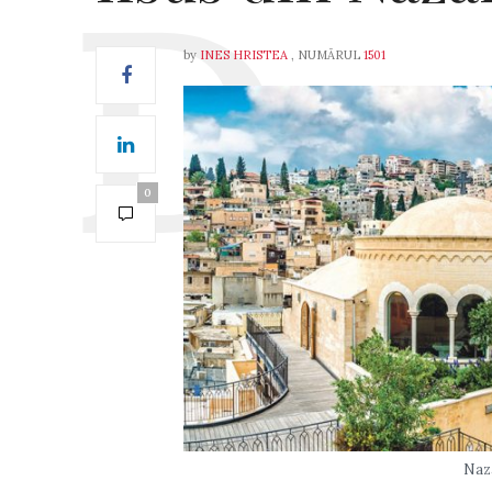
by
INES HRISTEA
, NUMĂRUL
1501
0
Naza