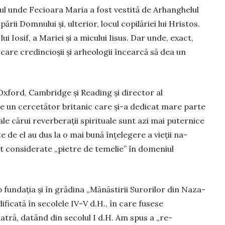
 un­de Fecioara Maria a fost vestită de Ar­han­ghelul
rii Domnului și, ulterior, locul copilăriei lui Hristos.
 lui Iosif, a Mariei și a micului Iisus. Dar unde, exact,
care credincioșii și arheolo­gii în­cear­că să dea un
 Oxford, Cambridge și Reading și director al
te un cercetător bri­tanic care și-a dedicat mare parte
 ale cărui reverberații spirituale sunt azi mai puternice
e de el au dus la o mai bună înțelegere a vieții na­
nt con­siderate „pietre de temelie” în dome­niul
unda­ția și în grădina „Mă­năs­tirii Suro­rilor din Naza­
edi­ficată în secolele IV-V d.H., în care fusese
atră, datând din se­co­lul I d.H. Am spus a „re­