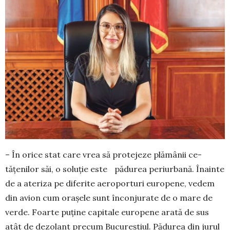
– În orice stat care vrea să protejeze plămânii ce­
tățenilor săi, o soluție este pădurea periurbană. Îna­inte
de a ateriza pe diferite aeroporturi euro­pene, vedem
din avion cum orașele sunt încon­ju­rate de o mare de
verde. Foarte puține capitale eu­ro­pene arată de sus
atât de dezolant precum Bucu­reștiul. Pădurea din jurul