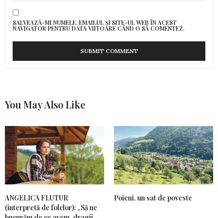
SALVEAZĂ-MI NUMELE, EMAILUL ȘI SITE-UL WEB ÎN ACEST
NAVIGATOR PENTRU DATA VIITOARE CÂND O SĂ COMENTEZ.
You May Also Like
ANGELICA FLUTUR
Poieni, un sat de poveste
(interpretă de folclor): „Să ne
bucurăm de ce avem, dragii