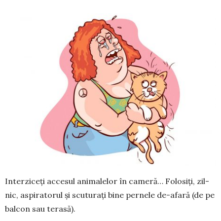
Interziceți ac­ce­sul animalelor în ca­me­ră… Folosiți, zil­
nic, aspi­ratorul și scuturați bine per­nele de-afară (de pe
balcon sau terasă).