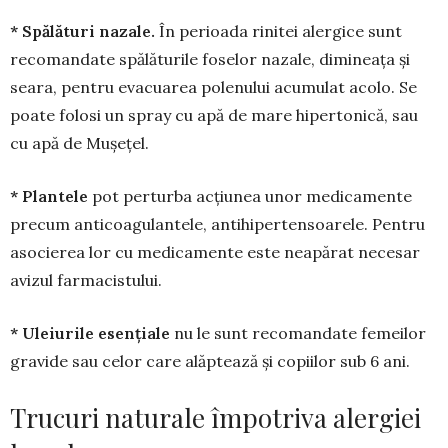
* Spălături nazale.
În perioada rinitei alergice sunt
recomandate spă­lăturile foselor nazale, di­mi­nea­ța și
seara, pentru evacua­rea polenului acumulat acolo. Se
poate folosi un spray cu apă de mare hiper­tonică, sau
cu apă de Mușe­țel.
* Plantele
pot perturba acțiunea unor me­dica­­mente
precum anticoagulantele, antihi­per­ten­soarele. Pentru
asocie­rea lor cu medi­camente este neapărat necesar
avizul far­macistului.
* Uleiurile esențiale
nu le sunt recomandate femei­lor
gravide sau celor care alăp­tează și copiilor sub 6 ani.
Trucuri naturale împotriva alergiei