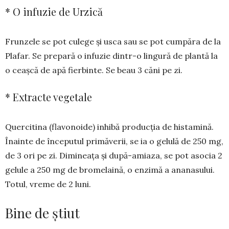
* O infuzie de Urzică
Frunzele se pot culege și usca sau se pot cum­păra de la
Pla­far. Se pre­pa­ră o infu­zie din­tr-o lingură de plan­tă la
o ceașcă de apă fierbinte. Se beau 3 căni pe zi.
* Extracte vegetale
Quercitina (flavonoide) in­hibă producția de histamină.
Înainte de începutul primă­verii, se ia o gelulă de 250 mg,
de 3 ori pe zi. Dimineața și după-amiaza, se pot asocia 2
gelule a 250 mg de brome­laină, o enzimă a ana­nasului.
Totul, vreme de 2 luni.
Bine de știut