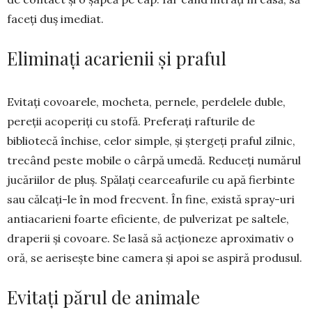
faceți duș ime­diat.
Eliminați acarienii și praful
Evitați covoa­rele, mocheta, per­nele, perdelele du­ble,
pereții aco­periți cu stofă. Pre­ferați rafturile de
bibliotecă închise, celor simple, și ștergeți praful zil­nic,
trecând peste mobile o cârpă umedă. Re­duceți nu­mărul
jucăriilor de pluș. Spălați cear­ceafurile cu apă fierbinte
sau călcați-le în mod frecvent. În fine, există spray-uri
antiacarieni foarte efi­ciente, de pul­verizat pe saltele,
dra­pe­rii și co­voare. Se lasă să acțio­neze apro­ximativ o
oră, se aeri­sește bine came­ra și apoi se aspiră pro­du­sul.
Evitați părul de animale