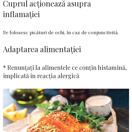
Cuprul acționează asupra
inflamației
Se folosesc picături de ochi, în caz de con­junctivită.
Adaptarea alimentației
* Renunțați la alimentele ce conțin histamină,
implicată în reacția alergică