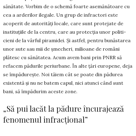
sănătate. Vorbim de o schemă foarte asemănătoare cu
cea a arderilor ilegale. Un grup de infractori este
acoperit de auto­rități locale, care sunt protejate de
instituțiile de la centru, care au protecția unor poli­ti­
cieni de la vârful piramidei. Și astfel, pentru bună­starea
unor sute sau mii de șmecheri, mi­lioane de români
plătesc cu sănătatea. Acum avem bani prin PNRR să
refacem pădurile periurbane. În alte țări europene, deja
se îm­pădurește. Noi tăiem cât se poate din pă­durea
existentă și nu ne batem capul, nici atunci când sunt
bani, să împădurim aceste zone.
„Să pui lacăt la pădure încurajează
fenomenul infracțional”