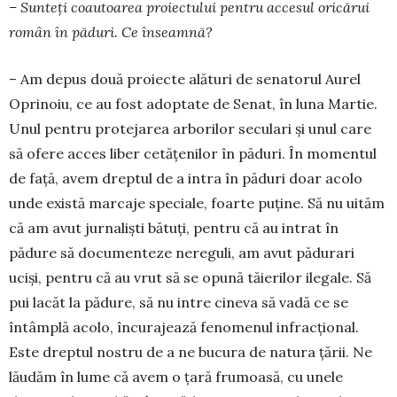
– Sunteți coautoarea proiectului pentru accesul oricărui
român în păduri. Ce în­seamnă?
– Am depus două proiecte alături de senatorul Aurel
Oprinoiu, ce au fost adop­tate de Senat, în luna Martie.
Unul pentru protejarea arborilor seculari și unul care
să ofere acces liber cetățenilor în păduri. În momentul
de față, avem dreptul de a intra în păduri doar acolo
unde există marcaje speciale, foarte puține. Să nu uităm
că am avut jurnaliști bătuți, pentru că au intrat în
pădure să documenteze nereguli, am avut pă­durari
uciși, pentru că au vrut să se opună tăie­rilor ilegale. Să
pui lacăt la pădure, să nu intre cineva să vadă ce se
întâmplă acolo, încurajează fenomenul infracțional.
Este dreptul nostru de a ne bucura de natura țării. Ne
lăudăm în lume că avem o țară frumoasă, cu unele