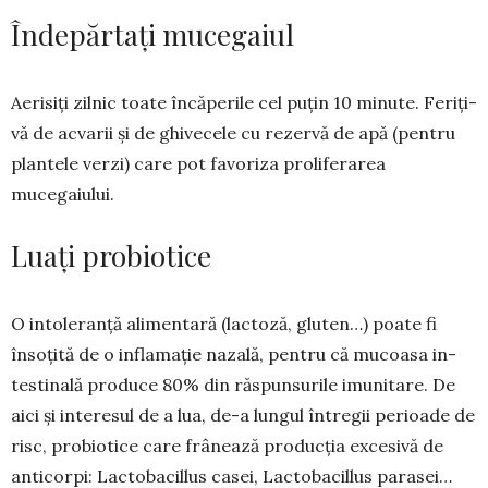
Îndepărtați mucegaiul
Aerisiți zilnic toate încăperile cel puțin 10 mi­nute. Feriți-
vă de acvarii și de ghivecele cu rezervă de apă (pen­tru
plantele verzi) care pot favo­riza pro­liferarea
mucegaiului.
Luați probiotice
O intoleranță alimentară (lactoză, gluten…) poate fi
însoțită de o infla­mație nazală, pentru că mucoasa in­
tes­tinală produce 80% din răspun­su­rile imunitare. De
aici și interesul de a lua, de-a lungul întregii perioade de
risc, probiotice care frânează pro­duc­ția excesivă de
anticorpi: Lacto­ba­cillus casei, Lactobacillus parasei…