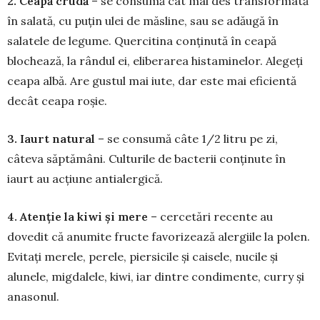
2. Ceapă crudă
– se consumă cât mai des transformată
în salată, cu puțin ulei de măs­line, sau se adăugă în
salatele de legume. Quercitina con­ținută în ceapă
blochează, la rândul ei, eli­berarea his­taminelor. Alegeți
ceapa albă. Are gustul mai iute, dar este mai efi­cientă
decât ceapa roșie.
3. Iaurt natural
– se consumă câte 1/2 litru pe zi,
câteva săptămâni. Cul­turile de bacterii conținute în
iaurt au acțiune antialer­gică.
4. Atenție la kiwi și mere
– cer­cetări recente au
dovedit că anu­mite fructe favorizează alergiile la polen.
Evitați merele, pe­rele, pier­sicile și caisele, nucile și
alunele, mig­dalele, kiwi, iar dintre condi­mente, curry și
anasonul.