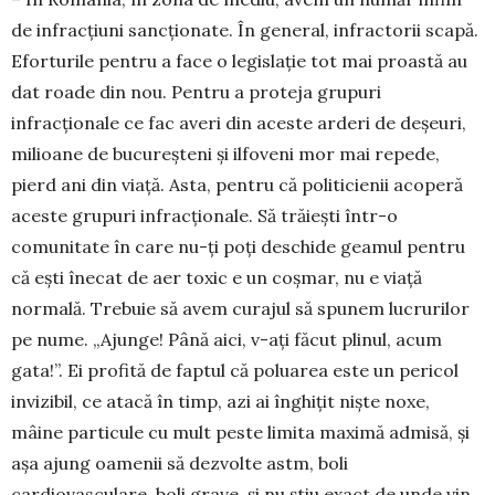
de infracțiuni sancționate. În general, in­fractorii scapă.
Eforturile pentru a face o legislație tot mai proastă au
dat roade din nou. Pentru a pro­teja grupuri
infracționale ce fac averi din aceste ar­deri de deșeuri,
milioane de bucureșteni și ilfoveni mor mai repede,
pierd ani din viață. Asta, pentru că politicienii acoperă
aceste grupuri infracționale. Să trăiești într-o
comunitate în care nu-ți poți des­chide geamul pentru
că ești înecat de aer toxic e un coșmar, nu e viață
normală. Trebuie să avem cu­rajul să spunem lucrurilor
pe nume. „Ajunge! Până aici, v-ați făcut plinul, acum
gata!”. Ei profită de faptul că poluarea este un pericol
invizibil, ce atacă în timp, azi ai înghițit niște noxe,
mâine particule cu mult peste limita maximă admisă, și
așa ajung oa­menii să dezvolte astm, boli
cardiovasculare, boli grave, și nu știu exact de unde vin.