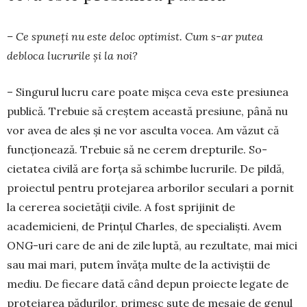
– Ce spuneți nu este deloc optimist. Cum s-ar putea
debloca lucrurile și la noi?
– Singurul lucru care poate mișca ceva este presiunea
publică. Trebuie să creștem această presiune, până nu
vor avea de ales și ne vor asculta vocea. Am văzut că
func­țio­nează. Trebuie să ne cerem drepturile. So­
cietatea civilă are forța să schimbe lucru­rile. De pildă,
proiectul pentru protejarea ar­borilor seculari a pornit
la cererea societății civile. A fost sprijinit de
academicieni, de Prințul Charles, de specialiști. Avem
ONG-uri care de ani de zile luptă, au rezultate, mai mici
sau mai mari, putem învăța multe de la ac­ti­viștii de
mediu. De fiecare dată când depun pro­iecte legate de
protejarea pădurilor, primesc sute de mesaje de genul