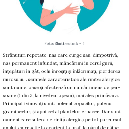
Foto: Shutterstock – 4
Strănuturi repetate, nas care curge sau, dim­potrivă,
nas per­manent înfundat, mâncărimi în cerul gurii,
înțepături în gât, ochi înroșiți și în­lăcrimați, pierderea
mi­rosului… sem­nele carac­te­ristice ale rinitei aler­gice
sunt nu­meroase și afec­tează un număr imens de per­
soane (1 din 3, la ni­vel european), mai ales pri­măvara.
Prin­cipalii vino­vați sunt: polenul co­pa­ci­lor, polenul
grami­neelor, și apoi cel al plantelor er­ba­cee. Dar sunt
oa­meni care suferă de rinită alergică pe tot parcursul
anu­lui, ca reacție la aca­rieni, la praf, la părul de câine,