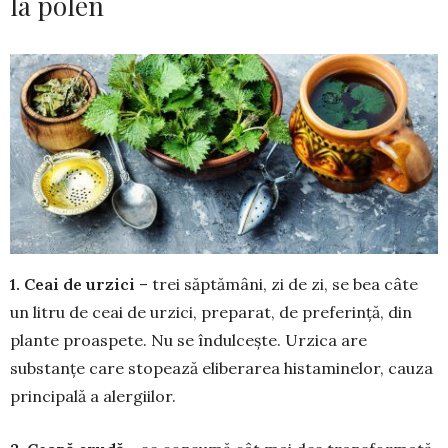
la polen
1. Ceai de urzici
– trei săp­tămâni, zi de zi, se bea câte
un litru de ceai de urzici, prepa­rat, de pre­ferință, din
plante proaspete. Nu se îndulcește. Urzica are
substanțe care stopează eli­berarea histami­nelor, cauza
principală a alergiilor.