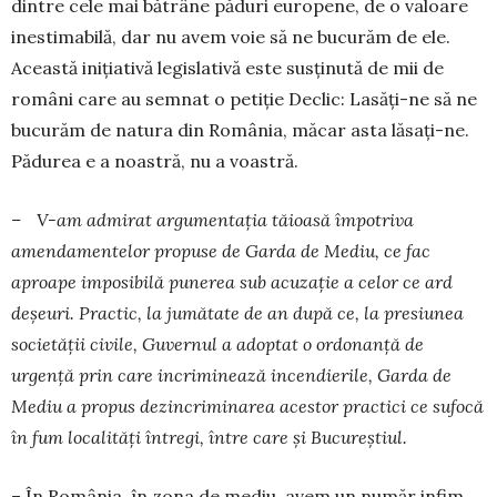
dintre cele mai bătrâne păduri europene, de o valoare
inestimabilă, dar nu avem voie să ne bucurăm de ele.
Această inițiativă legislativă este susținută de mii de
români care au semnat o petiție Declic: Lasăți-ne să ne
bucurăm de natura din România, măcar asta lăsați-ne.
Pă­durea e a noastră, nu a voastră.
– V-am admirat argumentația tăioasă împo­triva
amendamentelor propuse de Garda de Me­diu, ce fac
aproape imposibilă punerea sub acu­zație a celor ce ard
deșeuri. Practic, la jumătate de an după ce, la presiunea
societății civile, Gu­vernul a adoptat o ordonanță de
urgență prin care incriminează incendierile, Garda de
Mediu a pro­pus dezincriminarea acestor practici ce sufocă
în fum localități întregi, între care și Bucureștiul.
– În România, în zona de mediu, avem un nu­măr infim