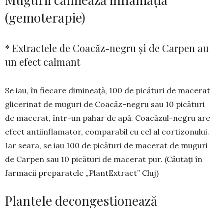
(gemoterapie)
* Extractele de Coacăz-negru și de Carpen au
un efect calmant
Se iau, în fiecare di­mineață, 100 de pică­turi de macerat
glice­rinat de muguri de Coa­căz-negru sau 10 pi­cături
de macerat, într-un pahar de apă. Coacăzul-negru are
efect anti­inflamator, comparabil cu cel al cor­tizonului.
Iar seara, se iau 100 de picături de macerat de muguri
de Carpen sau 10 picături de ma­cerat pur. (Căutați în
farmacii preparatele „PlantExtract” Cluj)
Plantele decongestionează