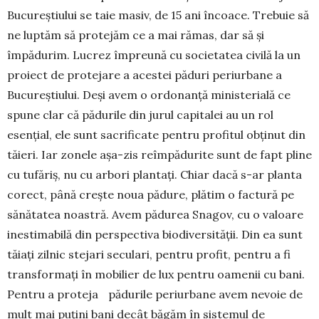
Bucureștiului se taie ma­siv, de 15 ani încoace. Trebuie să
ne luptăm să pro­tejăm ce a mai rămas, dar să și
împădurim. Lucrez împreună cu societatea civilă la un
proiect de pro­tejare a acestei păduri periurbane a
Bucureș­tiului. Deși avem o ordonanță ministerială ce
spune clar că pădurile din jurul capitalei au un rol
esențial, ele sunt sacrificate pentru profitul obținut din
tăieri. Iar zonele așa-zis reîmpădurite sunt de fapt pline
cu tufăriș, nu cu arbori plantați. Chiar dacă s-ar planta
corect, până crește noua pădure, plătim o factură pe
sănătatea noastră. Avem pădurea Snagov, cu o valoare
inestimabilă din perspectiva biodiversității. Din ea sunt
tăiați zilnic stejari seculari, pentru profit, pentru a fi
transformați în mobilier de lux pentru oamenii cu bani.
Pentru a proteja pădurile periurbane avem nevoie de
mult mai puțini bani decât băgăm în sistemul de