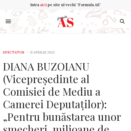
Intra
aici
pe site ul vechi "Formula AS"
SPECTATOR
11 APRILIE 2023
DIANA BUZOIANU
(Vicepreședinte al
Comisiei de Mediu a
Camerei Deputaților):
„Pentru bunăstarea unor
șmecheri, milioane de