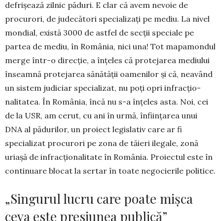
defrișează zilnic păduri. E clar că avem nevoie de
procurori, de judecători specia­li­zați pe mediu. La nivel
mondial, există 3000 de astfel de secții speciale pe
partea de mediu, în România, nici una! Tot mapamondul
merge într-o direcție, a înțeles că protejarea mediului
înseamnă protejarea sănătății oamenilor și că, neavând
un sistem judiciar specializat, nu poți opri infrac­țio­
nalitatea. În România, încă nu s-a înțeles asta. Noi, cei
de la USR, am cerut, cu ani în urmă, înființarea unui
DNA al pădurilor, un proiect legislativ care ar fi
specializat procurori pe zona de tăieri ilegale, zonă
uriașă de infracționalitate în România. Proiectul este în
continuare blocat la sertar în toate negocierile politice.
„Singurul lucru care poate mișca
ceva este presiunea publică”