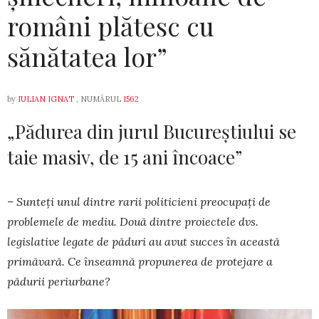
români plătesc cu
sănătatea lor”
by
IULIAN IGNAT
, NUMĂRUL
1562
„Pădurea din jurul Bucureștiului se
taie masiv, de 15 ani încoace”
– Sunteți unul dintre rarii politicieni preo­cupați de
problemele de mediu. Două dintre proiectele dvs.
legislative legate de păduri au avut succes în această
primăvară. Ce înseamnă pro­punerea de protejare a
pădurii periurbane?