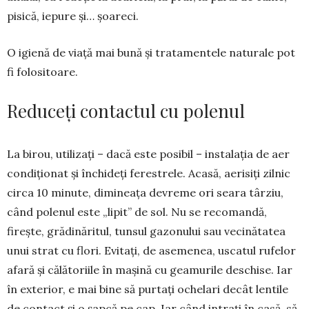
pisică, iepure și… șoareci.
O igienă de viață mai bună și tra­ta­mentele naturale pot
fi folo­sitoare.
Reduceți contactul cu polenul
La birou, utilizați – dacă este po­sibil – instalația de aer
condiționat și închideți ferestrele. Acasă, aerisiți zilnic
circa 10 minute, dimineața devreme ori seara târziu,
când pole­nul este „lipit” de sol. Nu se reco­mandă,
firește, gră­dinăritul, tunsul gazo­nului sau ve­cinătatea
unui strat cu flori. Evitați, de asemenea, uscatul rufelor
afară și călătoriile în ma­șină cu geamurile des­chise. Iar
în ex­terior, e mai bine să pur­tați ochelari decât lentile
de con­tact și o șapcă pe cap. Iar când intrați în casă, să