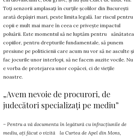
Toți sen­zorii amplasați în curțile școlilor din București
arată depășiri mari, peste limita legală. Iar riscul pentru
copii e mult mai mare în ceea ce privește im­pactul
poluării. Este momentul să ne luptăm pen­tru sănătatea
copiilor, pentru drepturile funda­men­tale, să punem
presiune pe politicienii care acum nu vor să ne asculte și
fac jocurile unor in­ter­lopi, să ne facem auzite vocile. Nu
e vorba de pro­tejarea unor copăcei, ci de viețile
noastre.
„Avem nevoie de procurori, de
judecători specializați pe mediu”
– Pentru a vă documenta în legătură cu in­fracțiunile de
mediu, ați făcut o vizită la Curtea de Apel din Mons,