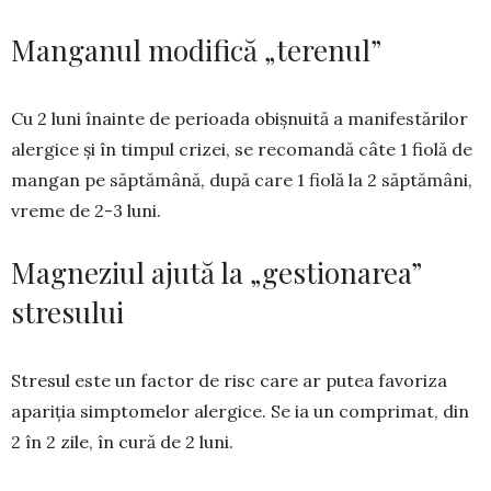
Manganul modifică „terenul”
Cu 2 luni înainte de perioada obișnuită a ma­nifestărilor
alergice și în timpul crizei, se recoman­dă câte 1 fiolă de
mangan pe săp­tămână, după care 1 fiolă la 2 săp­tă­mâni,
vreme de 2-3 luni.
Magneziul ajută la „gestionarea”
stresului
Stresul este un factor de risc care ar putea favoriza
apariția simpto­melor alergice. Se ia un compri­mat, din
2 în 2 zile, în cură de 2 luni.