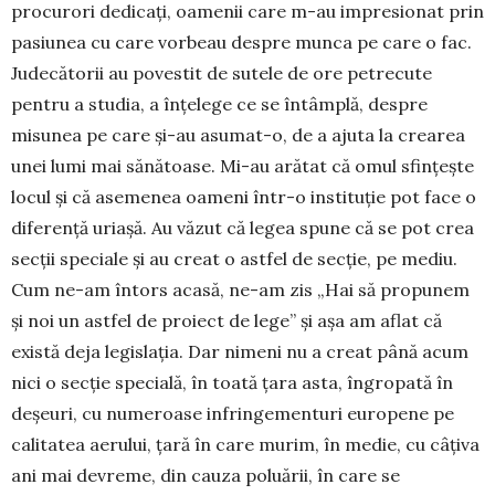
procurori dedicați, oamenii care m-au impresionat prin
pasiunea cu care vorbeau despre munca pe care o fac.
Judecătorii au povestit de su­tele de ore petrecute
pentru a studia, a înțelege ce se întâmplă, despre
misunea pe care și-au asu­mat-o, de a ajuta la crearea
unei lumi mai sănătoase. Mi-au arătat că omul sfințește
locul și că asemenea oameni într-o instituție pot face o
diferență uriașă. Au văzut că legea spune că se pot crea
secții spe­ciale și au creat o astfel de secție, pe mediu.
Cum ne-am întors acasă, ne-am zis „Hai să propunem
și noi un astfel de proiect de lege” și așa am aflat că
există deja legislația. Dar nimeni nu a creat până acum
nici o secție specială, în toată țara asta, îngro­pată în
deșeuri, cu numeroase infringementuri eu­ro­pene pe
calitatea aerului, țară în care murim, în medie, cu câțiva
ani mai devreme, din cauza po­luării, în care se