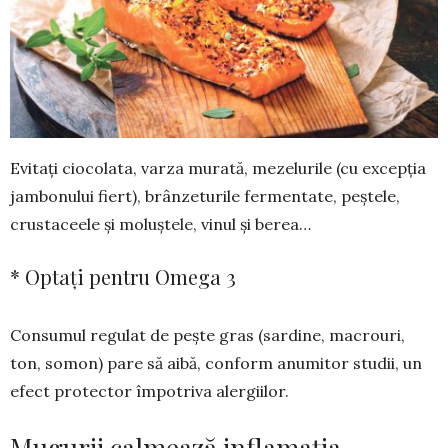
Evitați ciocolata, varza murată, meze­lurile (cu excepția
jambonului fiert), brânzeturile fermentate, peș­tele,
crus­taceele și moluștele, vinul și be­rea…
* Optați pentru Omega 3
Consumul regulat de pește gras (sardine, macrouri,
ton, somon) pare să aibă, conform anumitor studii, un
efect protector împotriva alergiilor.
Mugurii calmează inflamația