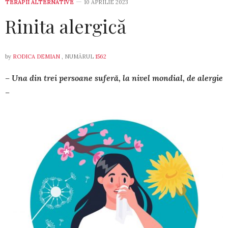
TERAPII ALTERNATIVE
10 APRILIE 2023
Rinita alergică
by
RODICA DEMIAN
, NUMĂRUL
1562
– Una din trei persoane suferă, la nivel mondial, de alergie
–