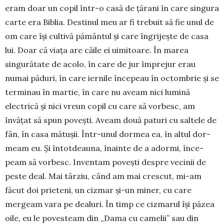
eram doar un copil într-o casă de țărani în care singura
carte era Biblia. Destinul meu ar fi trebuit să fie unul de
om care își cultivă pământul și care îngrijește de casa
lui. Doar că viața are căile ei uimitoare. În marea
singurătate de acolo, în care de jur împrejur erau
numai păduri, în care iernile începeau în octombrie și se
terminau în martie, în care nu aveam nici lumină
electrică și nici vreun copil cu care să vorbesc, am
învățat să spun povești. Aveam două paturi cu saltele de
fân, în casa mătușii. Într-unul dormea ea, în altul dor­
meam eu. Și întotdeauna, înainte de a adormi, în­ce­
peam să vorbesc. Inventam povești despre vecinii de
peste deal. Mai târziu, când am mai crescut, mi-am
făcut doi prieteni, un cizmar și-un miner, cu care
mergeam vara pe dealuri. În timp ce cizmarul își pă­zea
oile, eu le povesteam din „Dama cu camelii” sau din