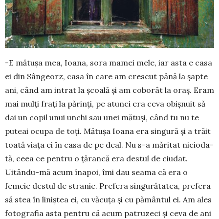
-E mătușa mea, Ioana, sora mamei mele, iar asta e casa
ei din Sângeorz, casa în care am crescut până la șapte
ani, când am intrat la școală și am coborât la oraș. Eram
mai mulți frați la părinți, pe atunci era ceva obișnuit să
dai un copil unui unchi sau unei mătuși, când tu nu te
puteai ocupa de toți. Mătușa Ioana era singură și a trăit
toată viața ei în casa de pe deal. Nu s-a măritat nici­oda­
tă, ceea ce pentru o țărancă era destul de ciudat.
Uitându-mă acum înapoi, îmi dau sea­ma că era o
femeie destul de stranie. Pre­fera singurătatea, prefera
să stea în liniștea ei, cu văcuța și cu pământul ei. Am ales
foto­grafia asta pentru că acum patruzeci și ceva de ani