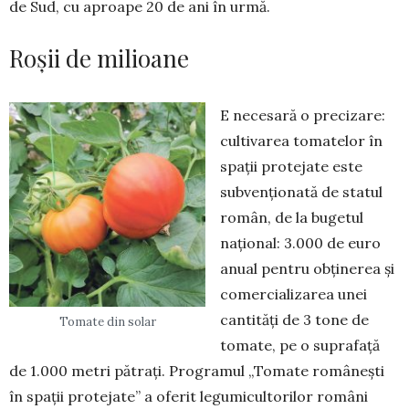
de Sud, cu aproape 20 de ani în urmă.
Roșii de milioane
E necesară o precizare:
cultivarea toma­telor în
spații protejate este
subvenționată de statul
român, de la bugetul
național: 3.000 de euro
anual pentru obținerea și
comer­cia­li­za­rea unei
cantități de 3 tone de
Tomate din solar
tomate, pe o su­prafață
de 1.000 metri pătrați. Programul „To­mate românești
în spații protejate” a ofe­rit legumicultorilor români