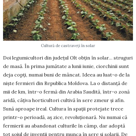
Cultură de castraveți în solar
Doi legumicultori din județul Olt obțin în solar… struguri
de masă. În prima jumătate a lunii iunie, ciorchinii sunt
deja copți, numai buni de mâncat. Ideea au luat-o de la
niște fermieri din Republica Moldova. La o distanță de
mii de km, într-o fermă din Arabia Saudită, într-o zonă
aridă, câțiva horti­cultori cultivă în sere zmeur și afin.
Sună aproape ireal. Cultura în spații protejate trece
printr-o perioadă, aș zice, revoluționară. Nu numai că
fermierii au abandonat culturile în câmp, dar adoptă
tot soiul de invenții pentru munca în sere și solarii. De