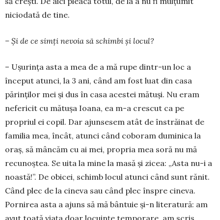
să crești. De aici pleacă totul, de la a nu fi mulțumit
niciodată de tine.
– Și de ce simți nevoia să schimbi și locul?
– Ușurința asta a mea de a mă rupe dintr-un loc a
început atunci, la 3 ani, când am fost luat din casa
părinților mei și dus în casa acestei mătuși. Nu eram
nefericit cu mătușa Ioana, ea m-a crescut ca pe
propriul ei copil. Dar ajunsesem atât de înstrăinat de
familia mea, încât, atunci când coboram dumi­nica la
oraș, să mâncăm cu ai mei, propria mea soră nu mă
recunoștea. Se uita la mine la masă și zicea: „Asta nu-i a
noastă!”. De obicei, schimb locul atunci când sunt rănit.
Când plec de la cineva sau când plec înspre cineva.
Pornirea asta a ajuns să mă bân­tuie și-n literatură: am
avut toată viața doar lo­cuințe temporare, am scris