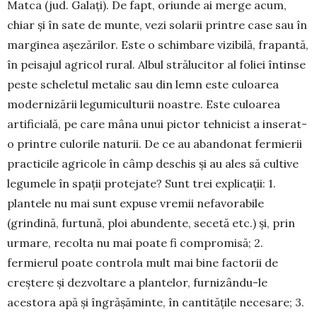
Matca (jud. Galați). De fapt, oriunde ai merge acum,
chiar și în sate de munte, vezi solarii printre case sau în
marginea așezărilor. Este o schim­bare vizibilă, frapantă,
în peisajul agricol rural. Albul strălucitor al foliei întinse
peste schele­tul metalic sau din lemn este culoarea
modernizării legumiculturii noastre. Este culoarea
artificială, pe care mâna unui pictor tehnicist a inserat-
o printre culorile naturii. De ce au abandonat fermierii
prac­ticile agricole în câmp deschis și au ales să cultive
legumele în spații protejate? Sunt trei explicații: 1.
plantele nu mai sunt expuse vremii nefavorabile
(grindină, furtună, ploi abundente, secetă etc.) și, prin
urmare, recolta nu mai poate fi compromisă; 2.
fermierul poate controla mult mai bine factorii de
creștere și dezvoltare a plantelor, furnizându-le
acestora apă și îngrășăminte, în cantitățile nece­sa­re; 3.