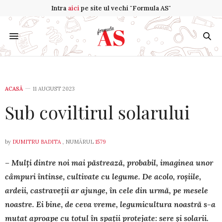
Intra
aici
pe site ul vechi "Formula AS"
ACASĂ
11 AUGUST 2023
Sub coviltirul solarului
by
DUMITRU BADITA
, NUMĂRUL
1579
– Mulți dintre noi mai păstrează, probabil, imaginea unor
câm­puri întinse, cultivate cu legume. De acolo, roșiile,
ardeii, cas­tra­veții ar ajunge, în cele din urmă, pe mesele
noastre. Ei bine, de ceva vreme, legumicultura noastră s-a
mutat aproape cu totul în spa­ții protejate: sere și solarii.