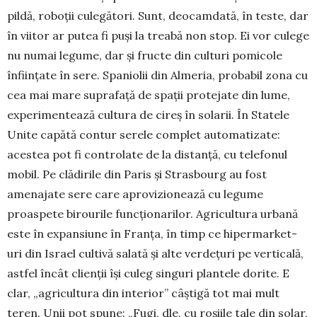
pildă, roboții cule­gă­tori. Sunt, deocamdată, în teste, dar
în viitor ar putea fi puși la treabă non stop. Ei vor culege
nu numai legume, dar și fructe din culturi pomicole
înființate în sere. Spaniolii din Almeria, probabil zona cu
cea mai mare suprafață de spații protejate din lume,
expe­rimentează cul­tura de cireș în solarii. În Statele
Unite capătă contur serele complet auto­matizate:
acestea pot fi controlate de la distanță, cu telefonul
mobil. Pe clădirile din Paris și Strasbourg au fost
amenajate sere care aprovizionează cu legume
proaspete birourile funcționarilor. Agricultura urbană
este în expansiune în Franța, în timp ce hipermarket-
uri din Israel cultivă salată și alte verdețuri pe ver­ticală,
astfel încât clienții își culeg singuri plantele dorite. E
clar, „agricultura din interior” câștigă tot mai mult
teren. Unii pot spune: „Fugi, dle, cu ro­șiile tale din solar,