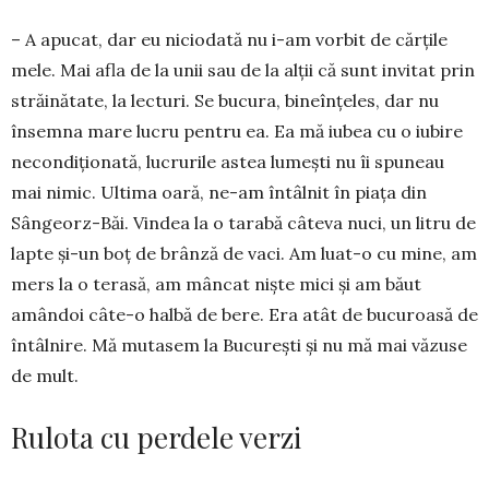
– A apucat, dar eu nici­o­dată nu i-am vorbit de căr­țile
mele. Mai afla de la unii sau de la alții că sunt invitat prin
străinătate, la lecturi. Se bucura, bine­înțeles, dar nu
însemna mare lucru pen­tru ea. Ea mă iubea cu o iu­bi­re
necondiționată, lucru­ri­le astea lumești nu îi spu­neau
mai nimic. Ultima oa­ră, ne-am întâlnit în piața din
Sângeorz-Băi. Vindea la o tarabă câteva nuci, un litru de
lapte și-un boț de brânză de vaci. Am luat-o cu mine, am
mers la o terasă, am mâncat niște mici și am băut
amândoi câte-o halbă de bere. Era atât de bucuroasă de
întâlnire. Mă mutasem la București și nu mă mai văzuse
de mult.
Rulota cu perdele verzi