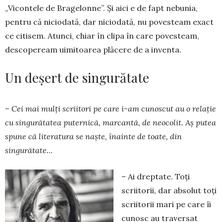
„Vicontele de Bragelonne”. Și aici e de fapt ne­bu­nia,
pentru că niciodată, dar niciodată, nu po­ves­team exact
ce citisem. Atunci, chiar în clipa în care povesteam,
descopeream uimitoarea plăcere de a inventa.
Un deșert de singurătate
– Cei mai mulți scriitori pe care i-am cunoscut au o relație
cu singurătatea puternică, marcantă, de neocolit. Aș putea
spune că literatura se naște, înainte de toate, din
singurătate…
– Ai dreptate. Toți
scriitorii, dar absolut toți
scriitorii mari pe care îi
cunosc au traversat