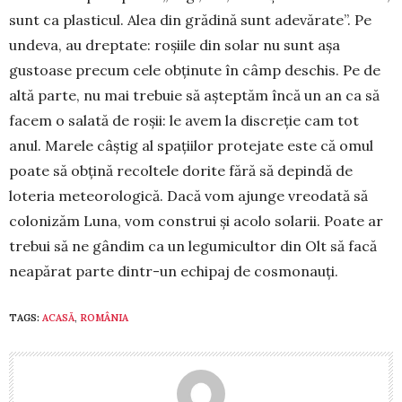
sunt ca plasticul. Alea din gră­dină sunt adevărate”. Pe
undeva, au dreptate: roșiile din solar nu sunt așa
gustoase precum cele obținute în câmp deschis. Pe de
altă parte, nu mai trebuie să așteptăm încă un an ca să
facem o salată de roșii: le avem la discreție cam tot
anul. Marele câștig al spațiilor protejate este că omul
poate să obțină recoltele dorite fără să depindă de
loteria meteorologică. Dacă vom ajunge vreodată să
colo­nizăm Luna, vom construi și acolo solarii. Poate ar
trebui să ne gândim ca un legumicultor din Olt să facă
neapărat parte dintr-un echipaj de cosmonauți.
TAGS:
ACASĂ
,
ROMÂNIA