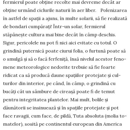
fermierul poate obține recolte mai devreme decât ar
obține urmând ciclurile naturii în aer liber. Polenizarea
în astfel de spații a ajuns, în multe solarii, să fie realizată
de bondari cumpărați! Într-un solar, fermierul
stăpânește cultura mai bine decât în câmp deschis.
Sigur, pericolele nu pot fi nici aici evitate cu to­tul. O
grindină puternică poate ciurui folia, o furtună poate să
o smulgă și să o facă ferfeniță, însă nivelul acestor fe­no­
mene me­teo­rolo­gice nedorite trebuie să fie foarte
ridicat ca să producă daune spa­­­țiilor protejate și cul­­
turilor din interior, pe când, în câmp, o grindină cu
bucăți cât un sâmbure de cirea­șă poate fi de temut
pentru integritatea plan­­telor. Mai mult, bolile și
dăunătorii se insinuează și în spa­țiile protejate și pot
face ravagii, cum fa­ce, de pildă, Tuta ab­soluta (molia to­
ma­telor), sosită pe con­tinentul european din America