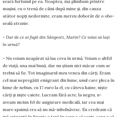
seară furtunul pe ea. Noaptea, mă plimbam printre
mașini, cu o trenă de câini după mine și, din cauza
atâtor nopți nedormite, eram mereu doborât de o obo­
seală stranie.
– Dar de ce ai fugit din Sângeorz, Marin? Ce voiai să lași
în urmă?
– Nu voiam neapărat să las ceva în urmă. Voiam o altfel
de viață, una mai bună, dar nu știam nici măcar cum ar
trebui să fie. Tot imagi­na­rul meu venea din cărți. Eram
cel mai nepregătit emigrant din lume, unul care pleca în
lume de ne­bun, cu 17 euro la el, cu câteva haine, niște
cărți și niște caiete. Lucram fără acte, la negru, n-
aveam niciun fel de asigurare medicală, iar cea mai
mare spaimă era să nu mă-mbolnăvesc. Eu credeam că
mă așteaptă în Spania o țară în care o să scriu, care o să