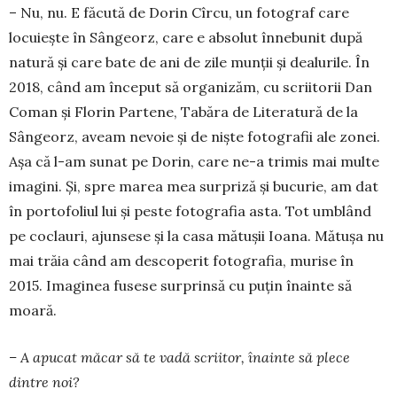
– Nu, nu. E făcută de Dorin Cîrcu, un fotograf care
locuiește în Sângeorz, care e absolut înnebunit după
natură și care bate de ani de zile munții și dea­lurile. În
2018, când am început să organizăm, cu scriitorii Dan
Coman și Florin Partene, Tabăra de Literatură de la
Sângeorz, aveam nevoie și de niște fotografii ale zonei.
Așa că l-am sunat pe Dorin, ca­re ne-a trimis mai multe
imagini. Și, spre marea mea surpriză și bucurie, am dat
în portofoliul lui și peste fotografia asta. Tot umblând
pe coclauri, ajunsese și la casa mătușii Ioana. Mătușa nu
mai trăia când am descoperit fotografia, murise în
2015. Imaginea fusese surprinsă cu puțin înainte să
moară.
– A apucat măcar să te vadă scriitor, înainte să plece
dintre noi?