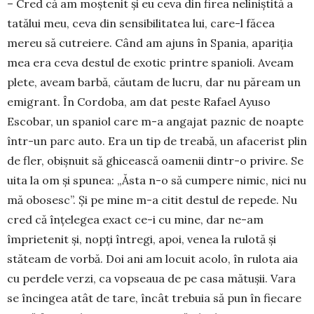
– Cred că am moștenit și eu ceva din firea ne­liniștită a
tatălui meu, ceva din sensibilitatea lui, care-l făcea
mereu să cutreiere. Când am ajuns în Spania, apariția
mea era ceva destul de exotic prin­tre spanioli. Aveam
plete, aveam barbă, căutam de lucru, dar nu păream un
emigrant. În Cordoba, am dat peste Rafael Ayuso
Escobar, un spaniol care m-a angajat paznic de noapte
într-un parc auto. Era un tip de treabă, un afacerist plin
de fler, obișnuit să ghicească oamenii dintr-o privire. Se
uita la om și spunea: „Ăsta n-o să cumpere ni­mic, nici nu
mă obosesc”. Și pe mine m-a citit destul de repede. Nu
cred că înțe­le­gea exact ce-i cu mine, dar ne-am
împrie­te­nit și, nopți întregi, apoi, venea la rulotă și
stăteam de vorbă. Doi ani am locuit acolo, în rulota aia
cu perdele verzi, ca vop­seaua de pe casa mătușii. Vara
se în­cingea atât de tare, încât trebuia să pun în fiecare