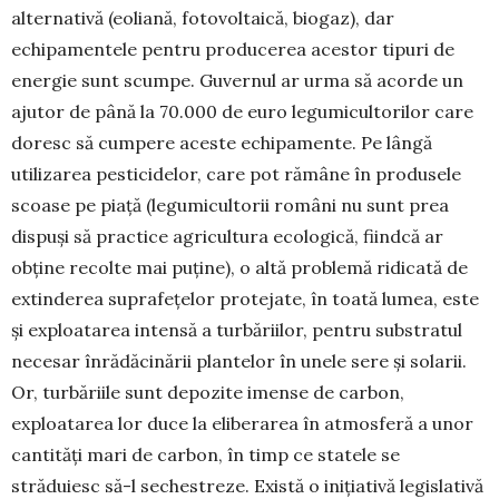
alternativă (eoliană, fotovoltaică, bio­gaz), dar
echipamentele pentru producerea acestor tipuri de
energie sunt scumpe. Guvernul ar urma să acorde un
ajutor de până la 70.000 de euro legumi­cultorilor care
doresc să cumpere aceste e­chi­­pa­mente. Pe lângă
utilizarea pesticidelor, care pot rămâne în pro­­­­du­sele
scoase pe pia­­ță (legu­micultorii români nu sunt prea
dispuși să practice a­gri­­­cultura eco­logică, fiindcă ar
obține re­col­te mai pu­ține­), o altă proble­mă ridicată de
extinderea suprafe­țe­lor protejate, în toată lumea, este
și exploa­ta­rea intensă a turbă­rii­lor, pentru sub­stratul
necesar înrădă­cinării plantelor în u­ne­le sere și solarii.
Or, turbăriile sunt de­po­zite imense de car­bon,
exploatarea lor duce la eliberarea în atmo­sfe­ră a unor
can­­tități mari de car­bon, în timp ce statele se
străduiesc să-l seches­treze. Exis­tă o iniția­tivă legisla­ti­vă