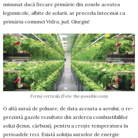
minunat dacă fiecare primărie din zonele aces­tea
legumicole, al­bi­­te de solarii, ar proceda întoc­mai ca
pri­măria comunei Vidra, jud. Giurgiu!
Fermă verticală (Foto: the-possible.com)
O altă sursă de po­lu­are, de data aceasta a aerului, o re­
pre­zintă gazele rezultate din ar­derea combustibililor
solizi (lemn, căr­buni), pentru a crește tem­pe­ratura în
perioadele reci. Există soluția surselor de ener­gie