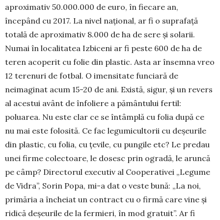
aproximativ 50.000.000 de euro, în fiecare an,
începând cu 2017. La nivel național, ar fi o suprafață
totală de aproximativ 8.000 de ha de sere și solarii.
Numai în localitatea Izbiceni ar fi peste 600 de ha de
teren acoperit cu folie din plastic. Asta ar în­sem­na vreo
12 terenuri de fotbal. O imensitate funciară de
neimaginat acum 15-20 de ani. Există, sigur, și un revers
al acestui avânt de înfoliere a pământului fertil:
poluarea. Nu este clar ce se întâmplă cu folia după ce
nu mai este folosită. Ce fac legumicultorii cu deșeurile
din plastic, cu folia, cu țevile, cu pungile etc? Le predau
unei firme colectoare, le dosesc prin ogradă, le aruncă
pe câmp? Directorul executiv al Cooperativei „Legu­me
de Vidra”, So­rin Popa, mi-a dat o veste bună: „La noi,
pri­mă­ria a încheiat un contract cu o firmă care vine și
ridică deșe­urile de la fermieri, în mod gratuit”. Ar fi