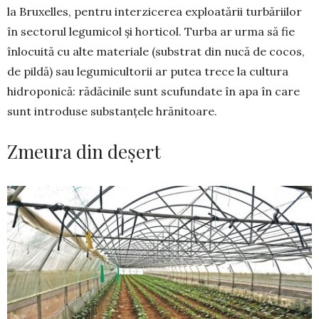
la Bruxelles, pentru interzicerea exploa­tării turbă­riilor
în sectorul legumicol și horticol. Turba ar urma să fie
înlocuită cu alte materiale (sub­­strat din nucă de cocos,
de pildă) sau legu­mi­cultorii ar putea trece la cultura
hidroponică: ră­dăcinile sunt scufundate în apa în care
sunt intro­duse substanțele hrănitoare.
Zmeura din deșert