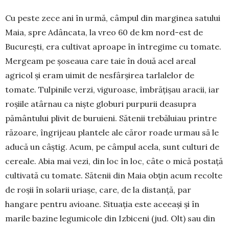
Cu peste zece ani în urmă, câmpul din marginea satului
Maia, spre Adâncata, la vreo 60 de km nord-est de
București, era cultivat aproape în între­gime cu tomate.
Mergeam pe șoseaua care taie în două acel areal
agricol și eram uimit de nesfârșirea tarlalelor de
tomate. Tulpinile verzi, viguroase, îm­bră­țișau aracii, iar
roșiile atârnau ca niște globuri purpurii deasupra
pământului plivit de buruieni. Sătenii trebăluiau printre
răzoare, îngrijeau plan­te­le ale căror roade urmau să le
aducă un câștig. Acum, pe câmpul acela, sunt culturi de
cereale. Abia mai vezi, din loc în loc, câte o mică postață
cultivată cu tomate. Sătenii din Maia obțin acum recolte
de roșii în solarii uriașe, care, de la distanță, par
hangare pentru avioane. Situația este aceeași și în
marile bazine legumicole din Izbiceni (jud. Olt) sau din