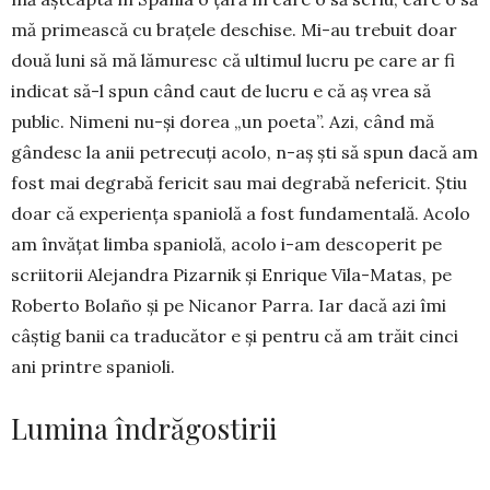
mă primească cu brațele deschise. Mi-au tre­buit doar
două luni să mă lămuresc că ultimul lucru pe care ar fi
indicat să-l spun când caut de lucru e că aș vrea să
public. Nimeni nu-și dorea „un poeta”. Azi, când mă
gândesc la anii petrecuți acolo, n-aș ști să spun dacă am
fost mai degrabă fericit sau mai degrabă nefericit. Știu
doar că experiența spaniolă a fost fundamentală. Acolo
am învățat limba spani­o­lă, acolo i-am descoperit pe
scriitorii Alejandra Pizarnik și Enrique Vila-Matas, pe
Roberto Bolaño și pe Nicanor Parra. Iar dacă azi îmi
câștig banii ca traducător e și pentru că am trăit cinci
ani printre spanioli.
Lumina îndrăgostirii