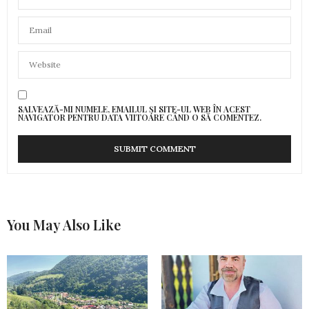
SALVEAZĂ-MI NUMELE, EMAILUL ȘI SITE-UL WEB ÎN ACEST
NAVIGATOR PENTRU DATA VIITOARE CÂND O SĂ COMENTEZ.
You May Also Like