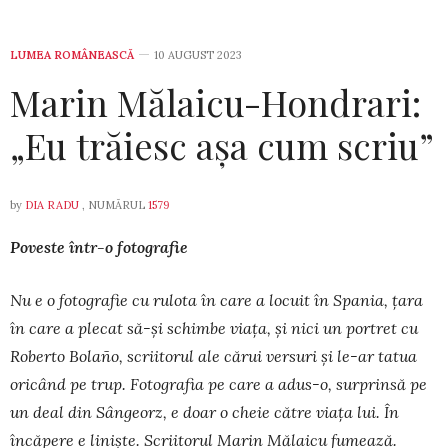
LUMEA ROMÂNEASCĂ
10 AUGUST 2023
Marin Mălaicu-Hondrari:
„Eu trăiesc așa cum scriu”
by
DIA RADU
, NUMĂRUL
1579
Poveste într-o fotografie
Nu e o fotografie cu rulota în care a locuit în Spania, țara
în care a plecat să-și schim­be viața, și nici un portret cu
Ro­ber­to Bolaño, scriitorul ale cărui versuri și le-ar ta­tua
oricând pe trup. Fotografia pe care a adus-o, surprinsă pe
un deal din Sângeorz, e doar o cheie către viața lui. În
încăpere e liniște. Scriitorul Marin Mălaicu fumează.