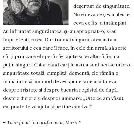
deșerturi de singurătate.
Nu e ceva ce și-au ales, e
ceva ce li s-a întâmplat.
Au în­frun­tat singurătatea, și-au apro­pri­at-o, s-au
împrietenit cu ea. Dar tocmai singurătatea asta a
scriitorului e cea care îl face, în cele din urmă, să scrie
cărți prin care el speră să-i ajute și pe alții să fie mai
puțin singuri. Chiar când cărțile astea sunt scrise într-o
singurătate totală, cumplită, dementă, ele rămân o
mână întinsă, un mod de a-i spune și ce­­luilalt ceva
despre tristețe și despre bucuria regă­si­tă de după,
despre durere și despre iluminare: „Uite ce am văzut
eu, poate te va ajuta și pe tine cândva!”.
– Tu ai făcut fotografia asta, Marin?