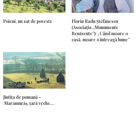
Poieni, un sat de poveste
Florin Radu Ștefănescu
(Asociația „Monumente
Renăscute”): „Când moare o
casă, moare o întreagă lume”
Jintiţa de pomană –
Maramurăş, ţară veche…