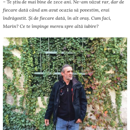
– Te știu de mai bine de zece ani. Ne-am văzut rar, dar de
fiecare dată când am avut ocazia să povestim, erai
îndrăgostit. Și de fiecare dată, în alt oraș. Cum faci,
Marin? Ce te împinge mereu spre altă iubire?