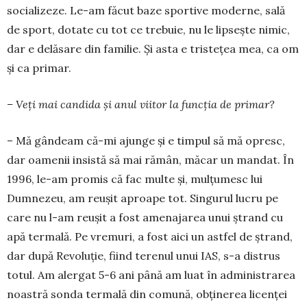
sociali­ze­ze. Le-am făcut baze spor­tive moderne, sală
de sport, dotate cu tot ce trebuie, nu le lipsește nimic,
dar e delăsare din familie. Și asta e tristețea mea, ca om
și ca primar.
– Veți mai candida și anul viitor la funcția de primar?
– Mă gândeam că-mi ajunge și e timpul să mă opresc,
dar oamenii insistă să mai rămân, măcar un mandat. În
1996, le-am promis că fac multe și, mulțumesc lui
Dumnezeu, am reușit aproape tot. Singurul lucru pe
care nu l-am reușit a fost amenajarea unui ștrand cu
apă termală. Pe vremuri, a fost aici un astfel de ștrand,
dar după Revoluție, fiind terenul unui IAS, s-a distrus
totul. Am alergat 5-6 ani până am luat în administrarea
noastră sonda termală din comună, obținerea licenței