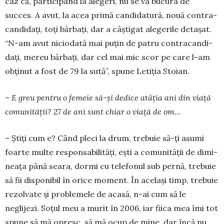
caz că, partici­pând la alegeri, nu se va bucura de
succes. A avut, la acea primă candidatură, nouă con­tra­
candidați, toți băr­bați, dar a câștigat alegerile detașat.
“N-am avut ni­ci­o­dată mai puțin de patru con­tra­­can­di­
dați, me­reu băr­bați, dar cel mai mic scor pe care l-am
ob­ți­nut a fost de 79 la sută”, spune Letiția Stoian.
– E greu pentru o femeie să-și de­dice atâția ani din viață
comuni­tă­ții? 27 de ani sunt chiar o viață de om…
– Știți cum e? Când pleci la drum, trebuie să-ți asumi
foarte multe res­pon­­sabilități, ești a comu­ni­tății de di­mi­
neața până seara, dormi cu telefonul sub per­nă, trebuie
să fii disponibil în orice mo­ment. În același timp, trebuie
rezolvate și problemele de acasă, n-ai cum să le
neglijezi. Soțul meu a murit în 2006, iar fiica mea îmi tot
spune să mă opresc, să mă ocup de mine, dar încă nu