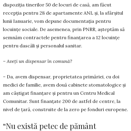
dispoziția tine­ri­lor 50 de locuri de casă, am făcut
recepția pentru 28 de apartamente ANL și, la sfâr­șitul
lunii Ianua­rie, vom depune documentația pentru
locuințe sociale. De asemenea, prin PNRR, așteptăm să
semnăm contractele pentru finanțarea a 12 locuințe
pentru dascăli și personalul sanitar.
– Aveți un dispensar în comună?
– Da, avem dispensar, proprietatea primăriei, cu doi
medici de familie, avem două cabinete stoma­to­logice și
am câștigat finanțare și pentru un Centru Medical
Comunitar. Sunt finanțate 200 de astfel de centre, la
nivel de țară, construite de la zero pe fon­duri europene.
“Nu există petec de pământ