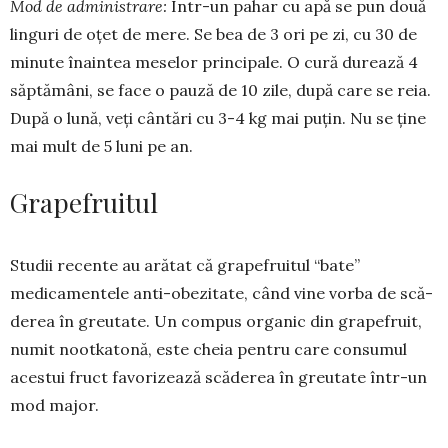
Mod de administrare:
Într-un pa­har cu apă se pun două
linguri de oţet de mere. Se bea de 3 ori pe zi, cu 30 de
minute înaintea meselor princi­pale. O cură durează 4
săptămâni, se face o pauză de 10 zile, după care se reia.
După o lună, veţi cântări cu 3-4 kg mai puţin. Nu se ţine
mai mult de 5 luni pe an.
Grapefruitul
Studii recente au arătat că grape­fruitul “bate”
medicamentele anti-obe­zitate, când vine vorba de scă­
derea în greutate. Un compus organic din grapefruit,
numit nootkatonă, este cheia pentru care consumul
acestui fruct favorizează scăderea în greutate într-un
mod major.