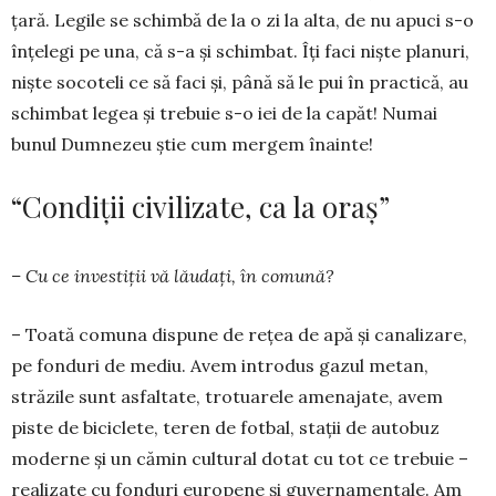
țară. Legile se schimbă de la o zi la alta, de nu apuci s-o
înțelegi pe una, că s-a și schim­bat. Îți faci niște planuri,
niște socoteli ce să faci și, până să le pui în practică, au
schimbat legea și trebuie s-o iei de la capăt! Numai
bunul Dum­ne­zeu știe cum mergem înainte!
“Condiții civilizate, ca la oraș”
– Cu ce investiții vă lăudați, în comună?
– Toată comuna dispune de rețea de apă și cana­li­zare,
pe fonduri de mediu. Avem introdus gazul metan,
străzile sunt asfaltate, trotuarele amenajate, avem
piste de biciclete, teren de fotbal, stații de autobuz
moderne și un cămin cultural dotat cu tot ce trebuie –
realizate cu fonduri europene și gu­verna­mentale. Am