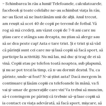
– Schimbarea în rău a lumii! Telefoanele, cal­cu­latoarele,
facebook și toate celelalte ne-au schimbat viața în rău,
ne-au făcut să ne în­stră­­inăm unii de alții. Anul trecut,
am reușit să scot 40 de copii pe te­re­nul de fotbal. Vă
rog să mă cre­deți, am văzut copii de 7-8 ani care nu
știau care e stânga sau dreap­ta, nu știau să alerge sau
să se dea peste cap! Asta e tare trist. Și e trist și să văd
că părinții sunt cei care nu-și lasă copiii să facă sport, să
parti­cipe la activități. Nu mă las, mă duc și trag de ei să
vină. Copiii stau pe telefon toată noaptea, sub pla­pumă,
și nu se pot trezi la timp, că n-au dormit destul. Tu, ca
părin­te, unde-ai fost? N-ai știut asta? Dacă mergem în
con­tinuare și lăsăm copiii cu te­le­foanele în mână, va fi
vai și-amar de generațiile care vin! Va trebui să muncim,
să-i convingem pe părinți că trebuie să-și lase copiii să
ia contact cu viața adevărată, să facă sport, mișcare, să