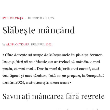
STIL DE VIA­ŢĂ
18 FEBRUARIE 2024
Slăbește mâncând
by
ALINA OLTEANU
, NUMĂRUL
1602
• Cine dorește să scape de kilogramele în plus pe termen
lung și fără să se chinuie nu ar trebui să mănânce mai
puțin, ci mai mult. Dar în mod diferit: mai corect, mai
inteligent și mai să­nătos. Iată ce ne propun, la începutul
anului 2024, nutriționiștii americani •
Savurați mâncarea fără regrete