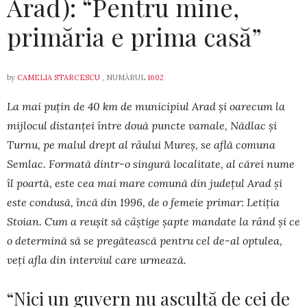
Arad): “Pentru mine,
primăria e prima casă”
by
CAMELIA STARCESCU
, NUMĂRUL
1602
La mai puțin de 40 km de municipiul Arad și oarecum la
mijlocul distanței între două puncte vamale, Nădlac și
Turnu, pe malul drept al râului Mureș, se află comuna
Sem­lac. For­ma­tă dintr-o singură localitate, al cărei nu­me
îl poar­tă, este cea mai mare comună din județul Arad și
este condusă, încă din 1996, de o femeie pri­mar: Letiția
Stoian. Cum a reușit să câștige șap­te mandate la rând și ce
o determină să se pre­gă­teas­că pentru cel de-al optulea,
veți afla din inter­viul care urmează.
“Nici un guvern nu ascultă de cei de