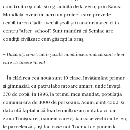
construit o școală și o grădiniță de la zero, prin Banca
Mondială. Avem în lucru un proiect care prevede
reabilitarea clădirii vechii școli și trans­for­marea ei în
centru “After-school”. Sunt mândră că Semlac are
condiții civilizate cum găsești la oraș.
– Dacă ați construit o școală nouă înseamnă că sunt elevi
care să învețe în ea!
– În clădirea cea nouă sunt 19 clase, învățământ primar
și gim­na­­zial, cu patru laboratoare smart, unde învață
370 de copii. În 1996, la primul meu mandat, populația
comunei era de 3000 de per­soa­ne. Acum, sunt 4300, și
datorită faptului că foarte mulți s-au mutat aici, din
zona Timi­șoa­­rei, oameni care își iau case vechi cu teren,
le parcelează și își fac case noi. Tocmai ce punem la