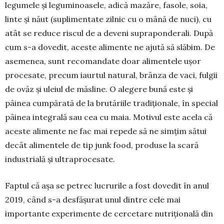
legumele și legu­minoasele, adică mazăre, fa­sole, soia,
linte și năut (suplimentate zilnic cu o mâ­nă de nuci), cu
atât se reduce riscul de a deveni su­praponderali. După
cum s-a dovedit, aceste ali­mente ne ajută să slăbim. De
asemenea, sunt reco­mandate doar alimentele ușor
procesate, precum iaurtul natural, brânza de vaci, fulgii
de ovăz și uleiul de măsline. O alegere bună este și
pâinea cumpărată de la brutăriile tradiționale, în special
pâinea integrală sau cea cu maia. Motivul este acela că
aceste alimente ne fac mai repede să ne simțim sătui
decât alimentele de tip junk food, produse la scară
industrială și ultraprocesate.
Faptul că așa se petrec lucrurile a fost dovedit în anul
2019, când s-a desfășurat unul dintre cele mai
importante experimente de cercetare nutri­țională din