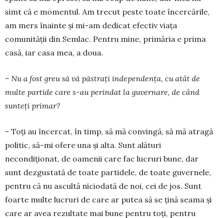
simt că e momen­tul. Am trecut peste toate încer­cările,
am mers îna­inte și mi-am dedicat efectiv viața
comunității din Semlac. Pentru mine, primăria e prima
casă, iar casa mea, a doua.
– Nu a fost greu să vă păstrați independența, cu atât de
multe partide care s-au perindat la gu­ver­nare, de când
sunteți primar?
– Toți au încercat, în timp, să mă convingă, să mă atragă
politic, să-mi ofere una și alta. Sunt ală­turi
necondiționat, de oamenii care fac lucruri bu­ne, dar
sunt dezgustată de toate partidele, de toate guvernele,
pentru că nu ascultă niciodată de noi, cei de jos. Sunt
foarte multe lucruri de care ar putea să se țină seama și
care ar avea rezultate mai bune pentru toți, pentru