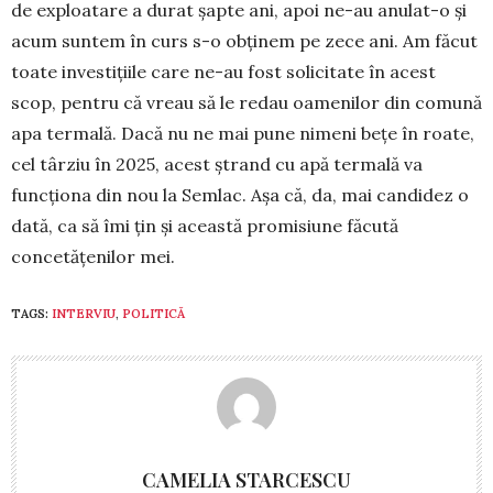
de exploatare a durat șapte ani, apoi ne-au anulat-o și
acum suntem în curs s-o obținem pe zece ani. Am făcut
toate investițiile care ne-au fost solicitate în acest
scop, pentru că vreau să le redau oamenilor din comună
apa termală. Dacă nu ne mai pune nimeni bețe în roate,
cel târziu în 2025, acest ștrand cu apă termală va
funcționa din nou la Semlac. Așa că, da, mai candidez o
dată, ca să îmi țin și această promisiune făcută
concetățenilor mei.
TAGS:
INTERVIU
,
POLITICĂ
CAMELIA STARCESCU