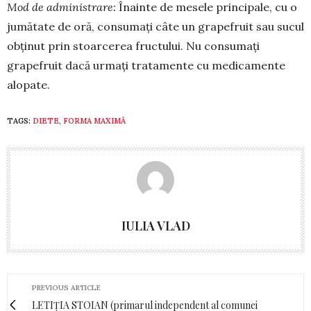
Mod de ad­mi­­nistrare:
Îna­inte de mesele prin­ci­pale, cu o
ju­mătate de oră, con­su­mați câ­te un grape­fruit sau sucul
obținut prin stoarcerea fructu­lui. Nu consumați
grapefruit dacă urmați tratamente cu medicamente
alopate.
TAGS:
DIETE
,
FORMA MAXIMĂ
IULIA VLAD
PREVIOUS ARTICLE
LETIȚIA STOIAN (primarul independent al comunei