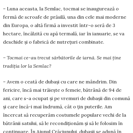
– Luna aceasta, la Semlac, tocmai se inaugu­rează o
fermă de scroafe de prăsilă, una din cele mai mo­derne
din Europa, o altă firmă a investit într-o seră de 3
hectare, încălzită cu apă termală, iar în ianuarie, se va
deschide și o fabrică de nutrețuri combinate.
– Tocmai ce-au trecut sărbătorile de iarnă. Se mai ține
tradiția lor la Semlac?
– Avem o ceată de dubași cu care ne mândrim. Din
fericire, încă mai trăiește o femeie, bătrână de 94 de
ani, care s-a ocupat și pe vremuri de dubașii din comună
și care încă-i mai îndrumă, cât o țin puterile. Am
încercat să recuperăm costumele populare vechi de la
bătrânii satului, să le recondiționăm și să le folosim în
continuare. În Ajunul Crăciunului, dubașii se adună în