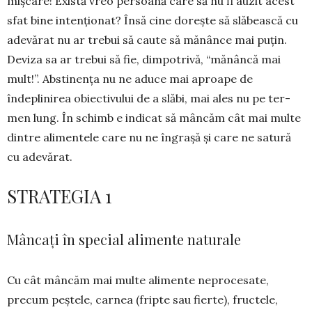
mișcare! Există vreo per­soa­nă care să nu fi auzit acest
sfat bine inten­ționat? Însă cine dorește să slăbească cu
adevărat nu ar trebui să caute să mănânce mai puțin.
Deviza sa ar trebui să fie, dim­potrivă, “mănâncă mai
mult!”. Absti­nen­ța nu ne aduce mai aproape de
îndeplinirea obiectivului de a slăbi, mai ales nu pe ter­
men lung. În schimb e indicat să mâncăm cât mai multe
dintre alimentele care nu ne îngrașă și care ne satură
cu adevărat.
STRATEGIA 1
Mâncați în special alimente naturale
Cu cât mâncăm mai multe alimente ne­pro­ce­sate,
precum peștele, carnea (fripte sau fierte), fruc­tele,