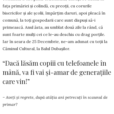
fața primăriei și colindă, cu preoții, cu corurile
bisericilor și ale școlii, împărțim daruri, apoi pleacă în
comună, la toți gospodarii care sunt dispuși să-i
primească. Anul ăsta, au umblat două zile la rând, că
sunt foarte mulți cei ce le-au deschis cu drag porțile.
Iar în seara de 25 Decembrie, ne-am adunat cu toții la
Căminul Cultural, la Balul Dubașilor.
“Dacă lăsăm copiii cu telefoanele în
mână, va fi vai și-amar de generațiile
care vin!”
– Aveți și regrete, după atâția ani petrecuți în scaunul de
primar?