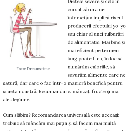
Dietele severe și cele în
cursul cărora ne
înfometăm im­pli­că riscul
producerii efec­tului yo-yo
sau chiar al unei tulburări
de alimen­tație. Mai bine și
mai eficient pe termen
lung poate fi ca, în loc să
nu­mărăm caloriile, să
Foto: Dreamstime
savurăm alimente ca­re ne
satură, dar care o fac într-o manieră benefică pentru
si­lueta noastră. Reco­mandare: mâncați fruc­te și mai
ales legume.
Cum slăbim? Recomandarea universală este aceeași:
trebuie să mâncăm mai puțin și să facem mai multă