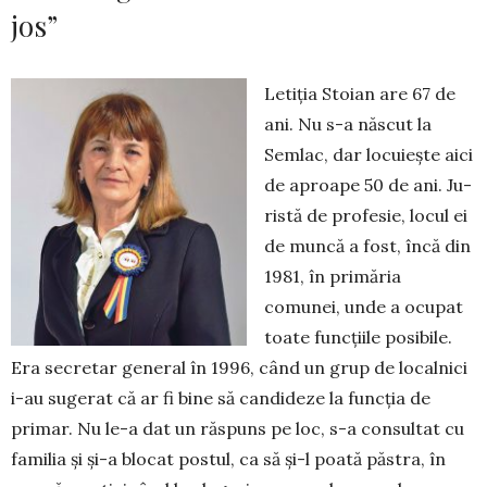
jos”
Letiția Stoian are 67 de
ani. Nu s-a născut la
Sem­­lac, dar locuiește aici
de aproape 50 de ani. Ju­
ris­tă de profesie, locul ei
de muncă a fost, încă din
1981, în primăria
comunei, unde a ocupat
toate func­țiile posibile.
Era secretar general în 1996, când un grup de localnici
i-au sugerat că ar fi bine să can­di­deze la funcția de
primar. Nu le-a dat un răs­puns pe loc, s-a consultat cu
familia și și-a blo­cat postul, ca să și-l poată păstra, în