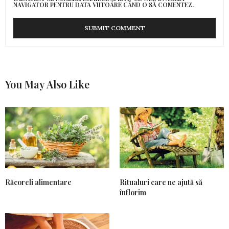
NAVIGATOR PENTRU DATA VIITOARE CÂND O SĂ COMENTEZ.
You May Also Like
Răcoreli alimentare
Ritualuri care ne ajută să
înflorim