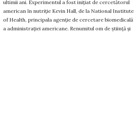
ultimii ani. Experimentul a fost inițiat de cer­cetătorul
american în nutriție Kevin Hall, de la National Institute
of Health, principala agenție de cercetare biomedicală
a administrației ameri­cane. Renumitul om de știință și
echipa sa au invitat un grup de subiecți-voluntari
supraponderali care au stat sub observație timp de o
lună, cerându-li-se să urmeze două tipuri diferite de
regimuri ali­mentare. Ei au primit timp de două
săptămâni, mese constând în alimente neprocesate, și
timp de alte două săptă­mâni, alimente puternic
procesate. Re­marcabil este că felurile de mâncare nu
erau doar identice din punct de vedere al conținutului
caloric, ci și foarte ase­mănătoare din punct de vedere
nu­trițional. Sin­gura diferență era că alimentele erau ori
naturale, ori ultraprocesate. Tot ce li s-a cerut par­
ticipanților a fost să mănânce, pur și simplu, pe