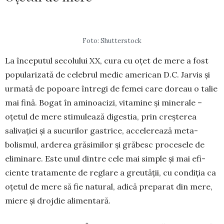
Foto: Shutterstock
La începutul secolului XX, cura cu oțet de mere a fost
popu­lari­zată de celebrul medic ame­rican D.C. Jarvis și
urmată de popoare întregi de femei care doreau o talie
mai fină. Bogat în ami­no­acizi, vi­ta­mine și mine­rale –
oțetul de me­re stimulează di­­gestia, prin creş­terea
salivaţiei şi a sucurilor gastrice, accelerează meta­
bolismul, arderea grăsimilor şi gră­besc procesele de
eliminare. Este unul dintre cele mai simple şi mai efi­
ciente tratamente de reglare a greu­tăţii, cu condiţia ca
oţetul de mere să fie natural, adică preparat din mere,
miere şi drojdie alimentară.