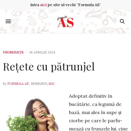
Intra
aici
pe site ul vechi "Formula AS"
FRUMUSEȚE
16 APRILIE 2024
Rețete cu pătrunjel
by
FORMULA AS
, NUMĂRUL
1612
Adoptat definitiv în
bucătărie, ca legumă de
bază, mai ales în supe și
ciorbe pe care le parfu­
mează cu frunzele lui, cine