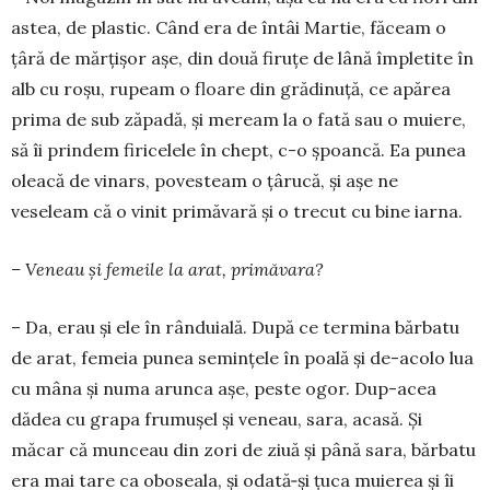
astea, de plastic. Când era de întâi Martie, făceam o
țâră de mărțișor așe, din două firuțe de lână împletite în
alb cu roșu, rupeam o floare din grădinuță, ce apărea
prima de sub zăpadă, și meream la o fată sau o muiere,
să îi prindem firicelele în chept, c-o șpoancă. Ea punea
oleacă de vinars, povesteam o țârucă, și așe ne
veseleam că o vinit primăvară și o trecut cu bine iarna.
– Veneau și femeile la arat, primăvara?
– Da, erau și ele în rânduială. După ce termina bărbatu
de arat, femeia punea semințele în poală și de-acolo lua
cu mâna și numa arunca așe, peste ogor. Dup-acea
dădea cu grapa frumușel și veneau, sara, acasă. Și
măcar că munceau din zori de ziuă și până sara, bărbatu
era mai tare ca oboseala, și odată‑și țuca muierea și îi