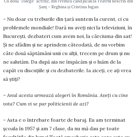
Cu două ”colege” actrițe, din vremea când jucau la Teatrul nescris din
Șanț – Reghina și Cristina Iugan
– Nu doar cu treburile din țară suntem la cu­rent, ci cu
problemele mon­dia­le! Dară nu aveți nici la televiziuni, în
București, dez­­ba­­­teri cum avem noi, la cârciu­ma din sat!
Și ne sfădim și ne aprindem câteodată, de nu vorbim
câte două săptămâni unii cu alții, trecem pe drum și nu
ne salutăm. Da după aia ne împăcăm și o luăm de la
capăt cu discuțiile și cu dezbaterile. Ia ziceți, ce ați vrea
să știți?
– Anul acesta urmează alegeri în România. Aveți cu cine
vota? Cum vi se par politicienii de azi?
– Asta e o întrebare foarte de baraj. Eu am terminat
școala în 1957 și am 7 clase, da nu mă dau pe toate
facultățile din lume! Toată șmecheria asta care este cu