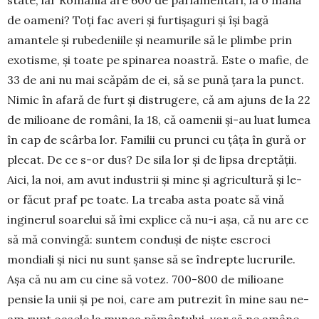
de oameni? Toți fac averi și furtișaguri și își bagă
amantele și rubedeniile și neamurile să le plimbe prin
exotisme, și toate pe spinarea noastră. Este o mafie, de
33 de ani nu mai scăpăm de ei, să se pună țara la punct.
Nimic în afară de furt și distrugere, că am ajuns de la 22
de milioane de români, la 18, că oamenii și-au luat lumea
în cap de scârba lor. Familii cu prunci cu țâța în gură or
plecat. De ce s-or dus? De sila lor și de lipsa dreptății.
Aici, la noi, am avut industrii și mine și agricultură și le-
or făcut praf pe toate. La treaba asta poate să vină
inginerul soarelui să îmi explice că nu-i așa, că nu are ce
să mă convingă: suntem conduși de niște escroci
mondiali și nici nu sunt șanse să se îndrepte lucrurile.
Așa că nu am cu cine să votez. 700-800 de milioane
pensie la unii și pe noi, care am putrezit în mine sau ne-
am rupt oasele la munca pământului, vor să ne amâne