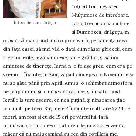
toți cititorii revistei.
Mulțumesc de întrebare.
Întocmind un mărțișor
Iaca, trecui iarna cu bine
și Dumnezeu, drăguțu, m-
o lăsat să mai prind încă o primăvară, pe băncuța mea
din fața casei, să mai văd o dată cum răsar ghioceii, cum
trec muierile, legănându-se, spre grădini, și să îmi
amintesc de tinerețe. Iarna n-o fo așe grea, cum era pe
vremuri. Înainte, în Șanț zăpada începea în Noiembrie și
nu se găta până prin April. Amu s-o schimbat atmosfera
pe mapamond și, cum s-ar traduce, și în satul nost.
Iernile îs tare ușoare, cu nea puțină, și ninsoarea ține
mai mult pe Ineu. Știți de el? Îi munte înalt, are 2229 de
metri, am fost și eu de 15 ori pe vârful lui. Iară
primăvara, odată ce-or dat urzicile, io zic că-i venită,
măcar că nu mai seamănă cu cea din copilăria me.