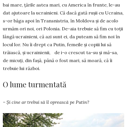
bai mare, țările astea mari, cu America în frunte, le-au
dat ajutoare la ucrainieni. Că dacă gată rușii cu Ucraina,
s-or băga apoi în Transnistria, în Moldova și de acolo
urmăm ori noi, ori Polonia. De-aia trebuie să fim cu toții
lângă ucrainieni, că azi sunt ei, da puteam să fim noi în
locul lor. Nu îi drept ca Putin, femeile și copiii lui să
trăiască, și ucrainienii, de i-o crescut ta-su și mă-sa,
de micuți, din fașă, până o fost mari, să moară, că îi
trebuie lui război.
O lume turmentată
– Și cine ar trebui să îl oprească pe Putin?