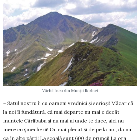
Vârful Ineu din Munții Rodnei
– Satul nostru îi cu oameni vrednici și serioși! Măcar că
la noi îi fundătură, că mai departe nu mai e decât
muntele Cârlibaba și nu mai ai unde te duce, aici nu
mere cu șmecherii! Or mai plecat și de pe la noi, da nu
ca în alte părți! La școală sunt 600 de prunci! La ora