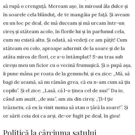
să rupă o crenguță. Meream așe, în mirosul ăla dulce și
în soarele cela blânduț, de te mangâia pe față. Și aveam
eu un loc pe deal, de mă duceam și mă urcam într-un
cireș și stăteam acolo, în florile lui și în parfumul cela,
cum nu există altu. Și odată, să vedeți ce am pățit! Cum
stăteam eu colo, aproape adurmit de la soare și de la
atâta miros de flori, ce s-o întâmplat? S-au tras sub
cireșu meu un ficior cu o vecină frumușică. Și o pupă așa,
îi pune mâna pe roata de la genunchi, și ea zice: „Mă, să
bagi de seamă, să nu rămân grea, că eu n-am cum să țiu
copilu”. Și el zice: „Lasă, că l-o ținea cel de sus!” Da io,
când am auzit, „de sus”, am zis din cireș: „Ți-l ție
trăznetu, că eu îs vinit numa să stau o țâră la soare!”. Și
or sărit ceia doi ca arși, de-or fugit pe deal, în gios!
Politică la cârciuma satului