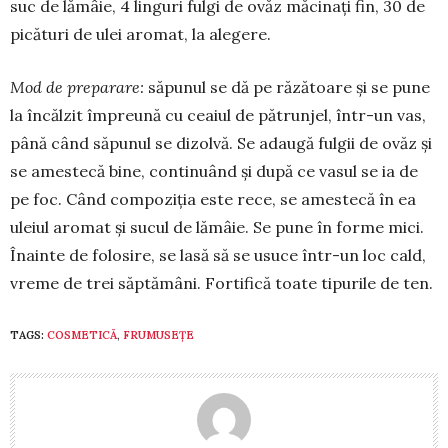
suc de lămâie, 4 lin­guri fulgi de ovăz măcinați fin, 30 de
picături de ulei aro­mat, la alegere.
Mod de prepara­re:
săpunul se dă pe răzătoare și se pune
la încălzit îm­­preună cu ceaiul de pătrun­jel, în­tr-un vas,
până când să­punul se di­zol­vă. Se adaugă fulgii de ovăz și
se ames­tecă bine, conti­nuând și după ce vasul se ia de
pe foc. Când com­po­ziția este rece, se amestecă în ea
ule­iul aro­mat și sucul de lămâie. Se pune în forme mici.
Înainte de folosire, se lasă să se usuce într-un loc cald,
vreme de trei săptămâni. Fortifică toate tipurile de ten.
TAGS:
COSMETICĂ
,
FRUMUSEȚE