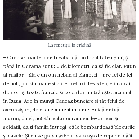
La repetiții, în grădină
– Cunosc foarte bine treaba, că din localitatea Șanț și
până în Ucraina sunt 50 de kilometri, ca să fie clar. Putin
al rușilor – ăla e un om nebun al planetei – are fel de fel
de boli, parkinsoane și câte treburi de‑astea, e însurat
de 7 ori și toate femeile și copiii lor nu trăiește niciunul
în Rusia! Are în munții Caucaz buncăre și tăt felul de
ascunzișuri, de n-are nimeni în lume. Adică noi să
murim, da el, nu! Săracilor ucrainieni le-or ucis și
soldații, da și familii întregi, că le bombardează blocurile
și casele. Și nu se gată războiul ăsta așa de repede, că îi