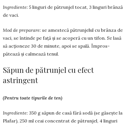
Ingrediente:
5 linguri de pătrun­jel tocat, 3 linguri brânză
de vaci.
Mod de preparare:
se amestecă pă­trunjelul cu brânza de
vaci, se în­tinde pe față și se acoperă cu un ti­fon. Se lasă
să acționeze 30 de mi­nute, apoi se spală. Împros­
pătează și calmează tenul.
Săpun de pătrunjel cu efect
astringent
(Pentru toate tipurile de ten)
Ingrediente:
350 g săpun de casă fără sodă (se găsește la
Plafar), 250 ml ceai concentrat de pă­trunjel, 4 linguri