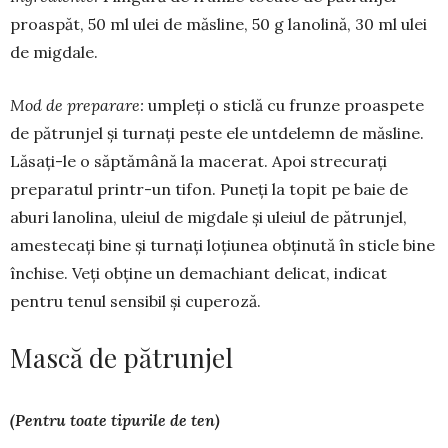
proaspăt, 50 ml ulei de măsline, 50 g lanolină, 30 ml ulei
de migdale.
Mod de pre­pa­rare:
umpleți o sticlă cu frunze proas­pete
de pă­trun­­jel și turnați pes­te ele untde­lemn de măsline.
Lăsați-le o săptă­mână la macerat. Apoi strecurați
prepa­ratul printr-un tifon. Puneți la topit pe baie de
aburi lanolina, ule­iul de migdale și ule­iul de pătrunjel,
ames­tecați bine și turnați loțiunea obținută în sticle bine
închise. Veți obține un demachiant delicat, in­dicat
pentru tenul sensibil și cupe­roză.
Mască de pătrunjel
(Pentru toate tipurile de ten)