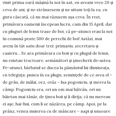
vinit prima oară mășină la noi în sat, eu aveam vreo 20 și
ceva de ani, și ne strânsesem și ne uitam toți la ea, cu
gura căscată, că nu mai văzusem așa ceva. În rest,
primăvara oamenii începeau lucru, cam din 15 April, dar
cu pluguri de lemn trase de boi, că pe-atunci erau la noi
în comună peste 500 de perechi de boi! Astăzi, mai
avem în tăt satu doar trei: primariu, secretaru și
casieru… Se ara primăvara cu boii și cu plugul de lemn,
nu existau tractoare, semănători și șmecherii de‑astea.
Pe-atunci, bărbatul se ducea la pământul lui dimineața,
cu teleguța: punea în ea plugu, semințele de ce avea el –
de grâu, de mălai, orz, ovăz – lua pogoniciu, și merea la
câmp. Pogoniciu era, ori un om mai bătrân, ori un
băietan mai tânăr, de ținea boii și îi dirija, că nu mereau
ei așe, hai-hui, cum li se năzărea, pe câmp. Apoi, pe la
prânz, venea muierea cu de mâncare – napi și unsoare