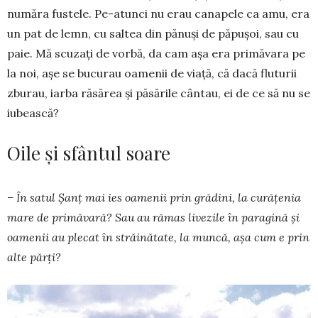
număra fustele. Pe-atunci nu erau canapele ca amu, era
un pat de lemn, cu saltea din pănuși de păpușoi, sau cu
paie. Mă scuzați de vorbă, da cam așa era primăvara pe
la noi, așe se bucurau oamenii de viață, că dacă fluturii
zburau, iarba răsărea și păsările cântau, ei de ce să nu se
iubească?
Oile și sfântul soare
– În satul Șanț mai ies oamenii prin grădini, la curățenia
mare de primăvară? Sau au rămas livezile în paragină și
oamenii au plecat în străinătate, la muncă, așa cum e prin
alte părți?