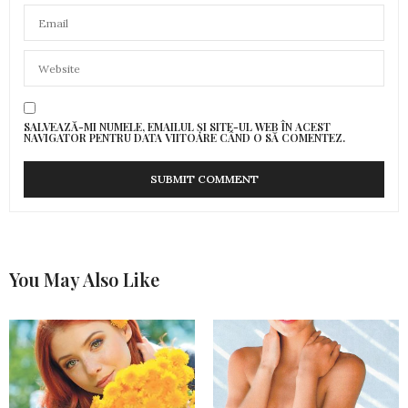
SALVEAZĂ-MI NUMELE, EMAILUL ȘI SITE-UL WEB ÎN ACEST
NAVIGATOR PENTRU DATA VIITOARE CÂND O SĂ COMENTEZ.
You May Also Like