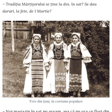
– Tradiția Mărțișorului se ține la dvs. în sat? Se dau
daruri, la fete, de 1 Martie?
Fete din Șanț, în costume populare
– Noi magazin în sat nu aveam, așa că nu era cu flori din