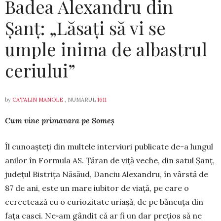
Badea Alexandru din
Șanț: „Lăsați să vi se
umple inima de albastrul
ceriului”
by
CATALIN MANOLE
, NUMĂRUL
1611
Cum vine primavara pe Someș
Îl cunoașteți din multele interviuri publicate de-a lungul
anilor în Formula AS. Țăran de viță veche, din satul Șanț,
județul Bistrița Năsăud, Danciu Alexandru, în vârstă de
87 de ani, este un mare iubitor de viață, pe care o
cercetează cu o curiozitate uriașă, de pe băncuța din
fața casei. Ne‑am gândit că ar fi un dar prețios să ne