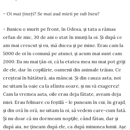
– Oi mai țineți? Se mai aud mieii pe sub Ineu?
– Bunicu o murit pe front, în Odesa, și tata a rămas
orfan de mic, 30 de ani o stat în munți la oi. Și după ce
am mai crescut și eu, mă ducea și pe mine. Erau cam la
5000 de oi în comună pe atunci, și acum mai sunt cam
2000. Eu nu mai țân oi, că la etatea mea nu mai pot griji
de ele, dar în copilărie, oamenii din animale trăiau. Ce
creșteai în bătătură, aia mâncai. Și din cauza asta, noi
ne uitam la oaie ca la sfântu soare, și nu vă exagerez!
Cam la vremea asta, oile erau deja fătate, aveam deja
miei. Erau felinare cu feștilă – le puneam în cui, în grajd,
și din oră în oră, ne uitam la oi, să vedem care-cum fată.
Și nu doar că nu dormeam nopțile, când fătau, dar și
după aia, ne țineam după ele, ca după minunea lumii. Așe