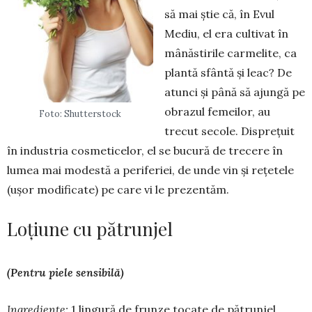
să mai știe că, în Evul
Mediu, el era cultivat în
mânăstirile carmelite, ca
plantă sfântă și leac? De
atunci și până să ajungă pe
obrazul femeilor, au
Foto: Shutterstock
trecut secole. Disprețuit
în industria cos­meticelor, el se bucură de trecere în
lumea mai modestă a peri­feriei, de unde vin și rețetele
(ușor mo­dificate) pe care vi le prezentăm.
Loțiune cu pătrunjel
(Pentru piele sensibilă)
Ingrediente:
1 lingură de frunze tocate de pătrunjel