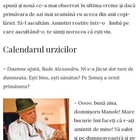
spună și nouă ce-a mai observat în ultima vreme și dacă
primăvara de azi mai seamănă cu aceea din anii co­pi­­
lăriei. Să-l ascultăm. Amintiri rostite într-o limbă pe
care ascultând-o, te simți norocos că ești viu.
Calendarul urzicilor
– Doamne ajută, Bade Alexandru. Ni s-a făcut dor tare de
dumneata. Ești bine, ești sănătos? Pe Someș a venit
primăvara?
– Oooo, bună ziua,
domnișoru Manole! Mare
bucurie îmi faceți că v-ați
amintit de mine! Vă salut
și pe dumneavoastră și pe