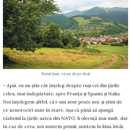
Satul Șanț, văzut de pe deal
– Apăi, eu nu știu cât înțeleg despre ruși cei din țările
celea, mai îndepărtate, spre Franța și Spania și Italia.
Noi înțelegem altfel, că i-am avut peste noi, și știm de
ce nenorociri sunt în stare. Așa că până să ajungă
războiul la țările astea din NATO, îi olecuță mai mult, dar
în caz de ceva, noi suntem primii, suntem în linia întâi.