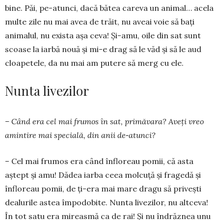
bine. Păi, pe-atunci, dacă bătea careva un animal… acela
multe zile nu mai avea de trăit, nu aveai voie să bați
animalul, nu exista așa ceva! Și-amu, oile din sat sunt
scoase la iarbă nouă și mi-e drag să le văd și să le aud
cloapetele, da nu mai am putere să merg cu ele.
Nunta livezilor
– Când era cel mai frumos în sat, primăvara? Aveți vreo
amintire mai specială, din anii de‑atunci?
– Cel mai frumos era când înfloreau pomii, că asta
aștept și amu! Dădea iarba ceea molcuță și fragedă și
înfloreau pomii, de ți-era mai mare dragu să privești
dealurile astea împodobite. Nunta livezilor, nu altceva!
În tot satu era mireasmă ca de rai! Și nu îndrăznea unu