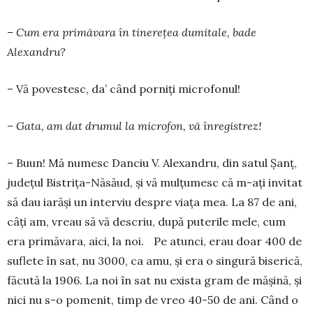
– Cum era primăvara în tinerețea dumitale, bade
Alexandru?
– Vă povestesc, da’ când porniți microfonul!
– Gata, am dat drumul la microfon, vă înregistrez!
– Buun! Mă numesc Danciu V. Alexandru, din satul Șanț,
județul Bistrița-Năsăud, și vă mulțumesc că m-ați invitat
să dau iarăși un interviu despre viața mea. La 87 de ani,
câți am, vreau să vă descriu, după puterile mele, cum
era primăvara, aici, la noi. Pe atunci, erau doar 400 de
suflete în sat, nu 3000, ca amu, și era o singură biserică,
făcută la 1906. La noi în sat nu exista gram de mășină, și
nici nu s-o pomenit, timp de vreo 40-50 de ani. Când o