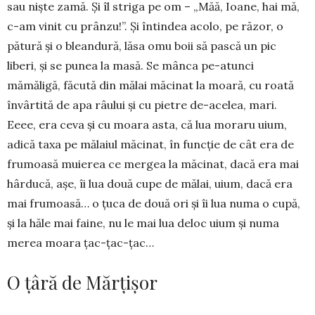
sau niște zamă. Și îl striga pe om – „Măă, Ioane, hai mă,
c-am vinit cu prânzu!”. Și întindea acolo, pe răzor, o
pătură și o bleandură, lăsa omu boii să pască un pic
liberi, și se punea la masă. Se mânca pe-atunci
mămăligă, făcută din mălai măcinat la moară, cu roată
învârtită de apa râului și cu pietre de-acelea, mari.
Eeee, era ceva și cu moara asta, că lua moraru uium,
adică taxa pe mălaiul măcinat, în funcție de cât era de
frumoasă muierea ce mergea la măcinat, dacă era mai
hârducă, așe, îi lua două cupe de mălai, uium, dacă era
mai frumoasă… o țuca de două ori și îi lua numa o cupă,
și la hăle mai faine, nu le mai lua deloc uium și numa
merea moara țac-țac-țac…
O țâră de Mărțișor