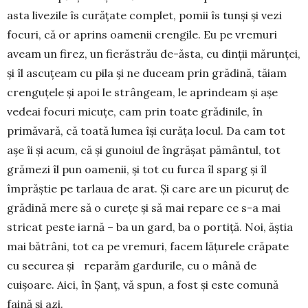
asta livezile îs curățate complet, pomii îs tunși și vezi
focuri, că or aprins oamenii crengile. Eu pe vremuri
aveam un firez, un fierăstrău de-ăsta, cu dinții mărunței,
și îl ascuțeam cu pila și ne duceam prin grădină, tăiam
crenguțele și apoi le strângeam, le aprindeam și așe
vedeai focuri micuțe, cam prin toate grădinile, în
primăvară, că toată lumea își curăța locul. Da cam tot
așe îi și acum, că și gunoiul de îngrășat pământul, tot
grămezi îl pun oamenii, și tot cu furca îl sparg și îl
împrăștie pe tarlaua de arat. Și care are un picuruț de
grădină mere să o curețe și să mai repare ce s-a mai
stricat peste iarnă – ba un gard, ba o portiță. Noi, ăștia
mai bătrâni, tot ca pe vremuri, facem lățurele crăpate
cu securea și reparăm gardurile, cu o mână de
cuișoare. Aici, în Șanț, vă spun, a fost și este comună
faină și azi.