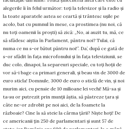
alegerile îi în felul următor: toți la televizor și la radio și
la toate aparatele astea se ceartă și trântesc ușile pe
acolo, bat cu pumnul în mese, ca prostimea (nu noi, că
nu toți oamenii îs proști) să zică: „No, ai auzit tu, mă, ce
să sfădesc aiștia în Parlament, păntru noi? Tulai, că
numa ce nu s-or bătut păntru noi!”. Da’, după ce gată de
s-or sfădit în fața microfonului și în fața televiziunii, se
duc colo, dinapoi, la separeuri speciale, cu toți hoții de
vor să-i bage ca primari generali, și beau vin de 3000 de
euro sticla! Domnule, 3000 de euro o sticlă de vin, și noi
murim aici, cu pensie de 10 milioane lei vechi! Mă-sa și
ta‑su or putrezit prin munții ăștia, să păstreze țara și
câte ne-or zdrobit pe noi aici, de la foamete la
războaie? Cine îs să steie la cârma țării? Niște hoți! De
ce americanii țin 250 de parlamentari și sunt 57 de
state, iar România are 600 de parlamentari, la o mână