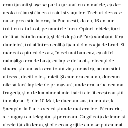
erau țăranii și așe se purta țăranul cu animalele, că de-
acolo trăiau și ăla era traiul și viața lor. Treburi de-aste
nu se prea știu la oraș, la București, da eu, 16 ani am
trăit cu tata la oi, pe muntele Ineu. Opinci, obiele, ițari
de lână, bâta în mână, și dă-i după oi! Fără sâmbătă, fără
duminică, trăiai într-o colibă făcută din coajă de brad. Și
mâncai o pitucă de orz, în cel mai bun caz, că altfel,
mămăliga era de bază, cu lapte de la oi și olecuță de
vinars, și cam asta era toată viața noastră, nu am știut
altceva, decât oile și mieii. Și cum era ca amu, duceam
oile să facă laptele de primăvară, unde era iarba cea mai
fragedă, și nu le lua nimeni mieii să-i taie, îi creșteau și îi
înmulțeau. Și din 10 Mai, le duceam sus, în munte, la
Șneapăn, la Piatra seacă și unde mai era loc. Păcurariu,
strungașu cu teleguța, și porneam. Cu găleată de lemn și
ulcele tăt din lemn, și oile erau grijite cum se putea mai