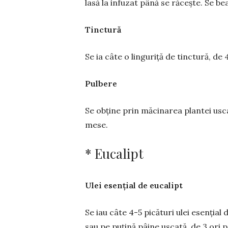
lasă la infuzat până se răcește. Se bea
Tinctură
Se ia câte o linguriță de tinctură, de 
Pulbere
Se obține prin măcinarea plantei uscate
mese.
* Eucalipt
Ulei esențial de eucalipt
Se iau câte 4-5 picături ulei esențial
sau pe puțină pâine uscată, de 3 ori p