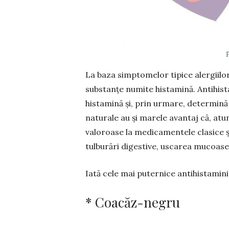
La baza simptomelor tipice alergiilor
substanțe numite histamină. Antihista
histamină și, prin urmare, determină s
naturale au și marele avan­taj că, atu
valoroase la medi­ca­mentele clasice 
tulburări digestive, us­carea mucoasel
Iată cele mai puternice anti­his­ta­mi­n
* Coacăz-negru