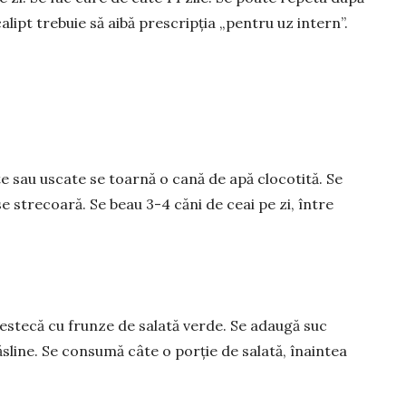
lipt trebuie să aibă prescripția „pentru uz intern”.
e sau us­cate se toarnă o cană de apă clo­cotită. Se
se strecoară. Se beau 3-4 căni de ceai pe zi, între
mestecă cu frunze de salată verde. Se adaugă suc
ăsline. Se consumă câte o porție de salată, înaintea