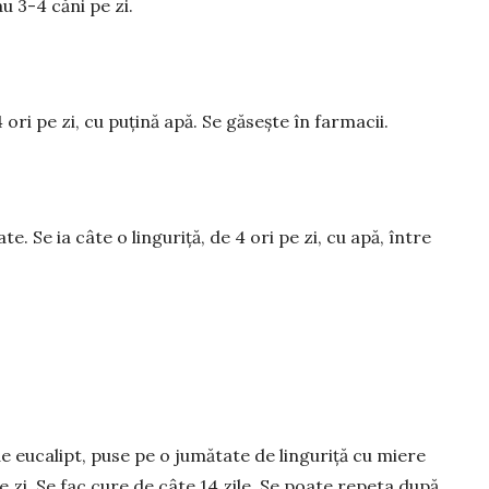
u 3-4 căni pe zi.
4 ori pe zi, cu puțină apă. Se găsește în farmacii.
. Se ia câte o linguriță, de 4 ori pe zi, cu apă, între
 de eucalipt, puse pe o jumătate de linguriță cu miere
e zi. Se fac cure de câte 14 zile. Se poate repeta după