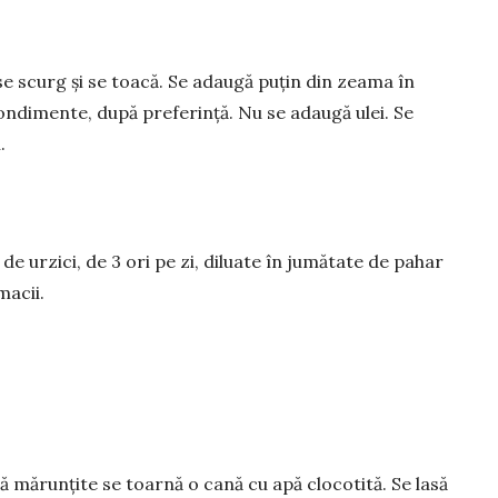
 se scurg și se toacă. Se adaugă puțin din zeama în
 condimente, după preferință. Nu se adaugă ulei. Se
.
 de urzici, de 3 ori pe zi, diluate în jumătate de pahar
macii.
ă mărunțite se toarnă o cană cu apă clocotită. Se lasă