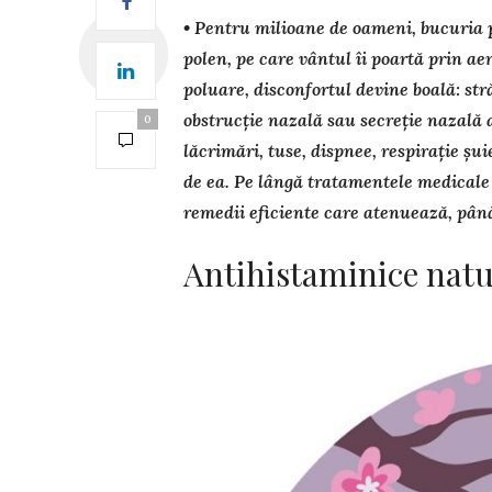
• Pentru milioane de oameni, bucuria pr
polen, pe care vântul îi poartă prin aer.
poluare, discon­fortul devine boală: str
obstrucție nazală sau secreție nazală a
0
lăcrimări, tuse, dispnee, respirație șui
de ea. Pe lângă tra­tamentele medicale of
remedii eficiente care atenuează, până
Antihistaminice natu