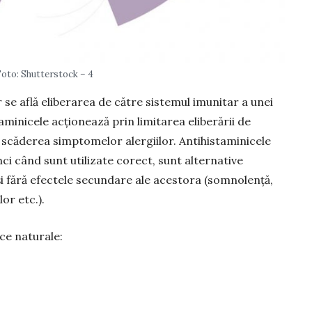
Foto: Shutterstock – 4
 se află eliberarea de către sistemul imunitar a unei
minicele acționează prin limitarea eliberării de
că­derea simptomelor aler­giilor. Anti­his­taminicele
nci când sunt utilizate co­rect, sunt alternative
și fără efectele secun­dare ale acestora (somno­lență,
or etc.).
ice natu­rale: