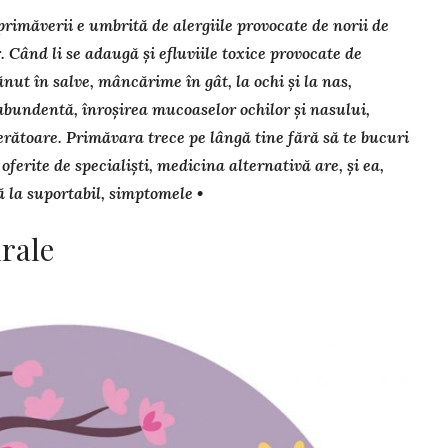
imăverii e umbrită de aler­giile provocate de norii de
 Când li se adaugă și efluviile toxice pro­vo­cate de
ănut în salve, mâncărime în gât, la ochi și la nas,
bun­dentă, înroșirea mucoaselor ochilor și na­sului,
erătoare. Pri­mă­vara trece pe lângă tine fără să te bucuri
e­rite de specialiști, medicina al­terna­tivă are, și ea,
 la su­portabil, simptomele •
rale