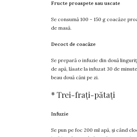
Fructe proaspete sau uscate
Se consumă 100 – 150 g coa­că­ze proa
de masă.
Decoct de coacăze
Se prepară o infuzie din două linguri
de apă, lăsate la infuzat 30 de minute
beau două căni pe zi.
* Trei-frați-pătați
Infuzie
Se pun pe foc 200 ml apă, și când clo