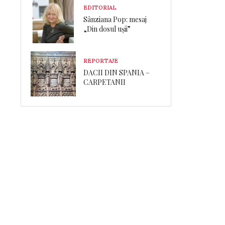
EDITORIAL
Sânziana Pop: mesaj
„Din dosul ușii”
REPORTAJE
DACII DIN SPANIA –
CARPETANII