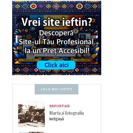
CELE MAI CITITE
REPORTAJE
Marta
și
fotografia
ucigașă