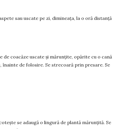
s­pete sau uscate pe zi, dimineața, la o oră distanță
țe de coacăze uscate și mărunțite, opărite cu o cană
, înainte de fo­losire. Se strecoară prin presare. Se
cotește se adaugă o lingură de plantă mărunțită. Se