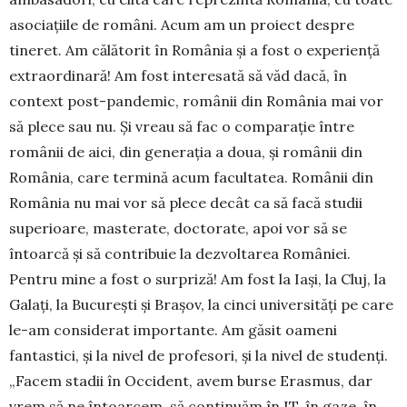
asociațiile de români. Acum am un proiect despre
tineret. Am călătorit în România și a fost o experiență
extraordinară! Am fost interesată să văd dacă, în
context post-pandemic, românii din România mai vor
să plece sau nu. Și vreau să fac o comparație între
românii de aici, din generația a doua, și românii din
România, care termină acum facultatea. Românii din
România nu mai vor să plece decât ca să facă studii
superioare, masterate, doctorate, apoi vor să se
întoarcă și să contribuie la dezvoltarea României.
Pentru mine a fost o surpriză! Am fost la Iași, la Cluj, la
Galați, la București și Brașov, la cinci universități pe care
le-am considerat importante. Am găsit oameni
fantastici, și la nivel de profesori, și la nivel de studenți.
„Facem stadii în Occident, avem burse Erasmus, dar
vrem să ne întoarcem, să continuăm în IT, în gaze, în