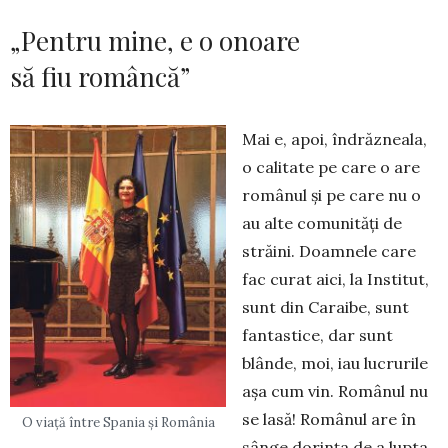
„Pentru mine, e o onoare
să fiu româncă”
Mai e, apoi, îndrăzneala,
o calitate pe care o are
românul și pe care nu o
au alte comunități de
străini. Doamnele care
fac curat aici, la Institut,
sunt din Caraibe, sunt
fantastice, dar sunt
blânde, moi, iau lucrurile
așa cum vin. Românul nu
se lasă! Românul are în
O viață între Spania și România
sânge dorința de a lupta