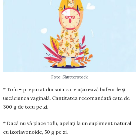
Foto: Shutterstock
* Tofu – preparat din soia care ușurează bufeu­rile și
uscăciunea vagi­nală. Cantitatea reco­man­dată este de
300 g de tofu pe zi.
* Dacă nu vă place to­fu, apelați la un supli­ment natural
cu izoflavo­noide, 50 g pe zi.