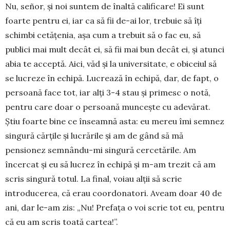
Nu, señor, și noi suntem de înal­tă calificare! Ei sunt
foarte pentru ei, iar ca să fii de-ai lor, trebuie să îți
schimbi cetățenia, așa cum a trebuit să o fac eu, să
publici mai mult decât ei, să fii mai bun decât ei, și atunci
abia te acceptă. Aici, văd și la universitate, e obiceiul să
se lucreze în echipă. Lucrează în echipă, dar, de fapt, o
persoană face tot, iar alți 3-4 stau și primesc o notă,
pentru care doar o persoană muncește cu adevărat.
Știu foarte bine ce înseamnă asta: eu mereu îmi semnez
singură cărțile și lucrările și am de gând să mă
pensionez semnându-mi singură cercetările. Am
încercat și eu să lucrez în echipă și m-am trezit că am
scris singură totul. La final, voiau alții să scrie
introducerea, că erau coordonatori. Aveam doar 40 de
ani, dar le-am zis: „Nu! Prefața o voi scrie tot eu, pentru
că eu am scris toată cartea!”.