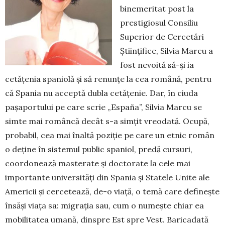
binemeritat post la
prestigiosul Consiliu
Superior de Cercetări
Științifice, Silvia Marcu a
fost nevoită să-și ia
cetățenia spaniolă și să renunțe la cea română, pentru
că Spania nu acceptă dubla cetățenie. Dar, în ciuda
pașaportului pe care scrie „España”, Silvia Marcu se
simte mai româncă decât s-a simțit vreodată. Ocupă,
probabil, cea mai înaltă poziție pe care un etnic român
o deține în sistemul public spaniol, predă cursuri,
coordonează masterate și doctorate la cele mai
importante universități din Spania și Statele Unite ale
Americii și cercetează, de-o viață, o temă care definește
însăși viața sa: migrația sau, cum o numește chiar ea
mobilitatea umană, dinspre Est spre Vest. Baricadată