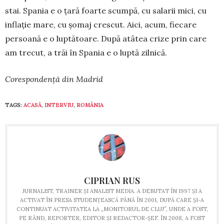
stai. Spania e o țară foarte scumpă, cu salarii mici, cu
inflație mare, cu șomaj crescut. Aici, acum, ­fiecare
persoană e o luptătoare. După atâtea crize prin care
am trecut, a trăi în Spania e o luptă ­zilnică.
Corespondență din Madrid
TAGS:
ACASĂ
,
INTERVIU
,
ROMÂNIA
CIPRIAN RUS
JURNALIST, TRAINER ŞI ANALIST MEDIA. A DEBUTAT ÎN 1997 ŞI A
ACTIVAT ÎN PRESA STUDENŢEASCĂ PÂNĂ ÎN 2001, DUPĂ CARE ŞI-A
CONTINUAT ACTIVITATEA LA „MONITORUL DE CLUJ”, UNDE A FOST,
PE RÂND, REPORTER, EDITOR ŞI REDACTOR-ŞEF. ÎN 2008, A FOST