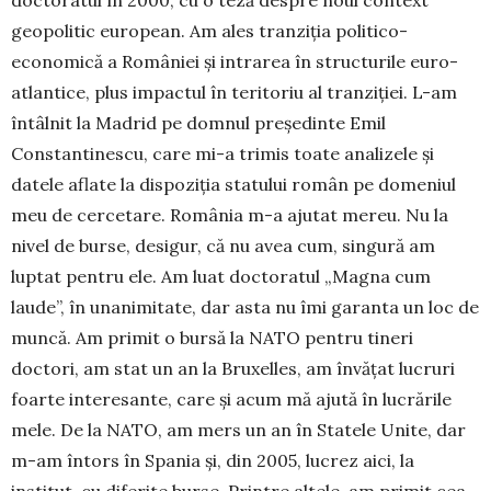
geopolitic european. Am ales tranziția politico-
economică a României și intrarea în structurile euro-
atlantice, plus impactul în teritoriu al tranziției. L-am
întâlnit la Madrid pe domnul președinte Emil
Constantinescu, care mi-a trimis toate analizele și
datele aflate la dispoziția statului român pe domeniul
meu de cercetare. România m-a ajutat mereu. Nu la
nivel de burse, desigur, că nu avea cum, singură am
luptat pentru ele. Am luat doctoratul „Magna cum
laude”, în unanimitate, dar asta nu îmi garanta un loc de
muncă. Am primit o bursă la NATO pentru tineri
doctori, am stat un an la Bruxelles, am învățat lucruri
foarte interesante, care și acum mă ajută în lucrările
mele. De la NATO, am mers un an în Statele Unite, dar
m-am întors în Spania și, din 2005, lucrez aici, la
institut, cu diferite burse. Printre altele, am primit cea