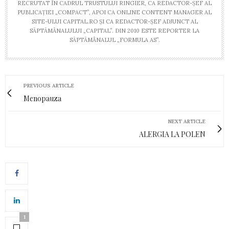
RECRUTAT ÎN CADRUL TRUSTULUI RINGIER, CA REDACTOR-ŞEF AL
PUBLICAŢIEI „COMPACT”, APOI CA ONLINE CONTENT MANAGER AL
SITE-ULUI CAPITAL.RO ŞI CA REDACTOR-ŞEF ADJUNCT AL
SĂPTĂMÂNALULUI „CAPITAL”. DIN 2010 ESTE REPORTER LA
SĂPTĂMÂNALUL „FORMULA AS”.
PREVIOUS ARTICLE
Menopauza
NEXT ARTICLE
ALERGIA LA POLEN
1