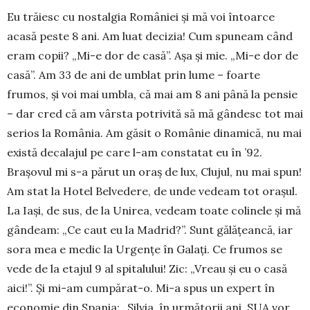
Eu trăiesc cu nostalgia României și mă voi întoarce
acasă peste 8 ani. Am luat decizia! Cum spuneam când
eram copii? „Mi-e dor de casă”. Așa și mie. „Mi-e dor de
casă”. Am 33 de ani de umblat prin lume – foarte
frumos, și voi mai umbla, că mai am 8 ani până la pensie
– dar cred că am vârsta potrivită să mă gândesc tot mai
serios la România. Am găsit o Românie dinamică, nu mai
există decalajul pe care l-am constatat eu în ’92.
Brașovul mi s-a părut un oraș de lux, Clujul, nu mai spun!
Am stat la Hotel Belvedere, de unde vedeam tot orașul.
La Iași, de sus, de la Unirea, vedeam toate colinele și mă
gândeam: „Ce caut eu la Madrid?”. Sunt gălățeancă, iar
sora mea e medic la Urgențe în Galați. Ce frumos se
vede de la etajul 9 al spitalului! Zic: „Vreau și eu o casă
aici!”. Și mi-am cumpă­rat-o. Mi-a spus un expert în
economie din Spania: „Silvia, în următorii ani, SUA vor