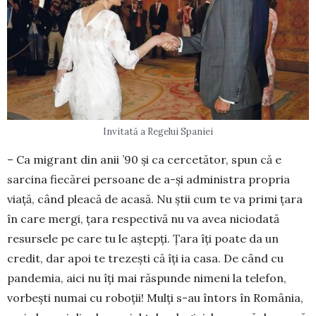
Invitată a Regelui Spaniei
– Ca migrant din anii ’90 și ca cercetător, spun că e
sarcina fiecărei persoane de a-și administra propria
viață, când pleacă de acasă. Nu știi cum te va primi țara
în care mergi, țara respectivă nu va avea niciodată
resursele pe care tu le aștepți. Țara îți poate da un
credit, dar apoi te trezești că îți ia casa. De când cu
pandemia, aici nu îți mai răspunde nimeni la telefon,
vorbești numai cu roboții! Mulți s-au întors în România,