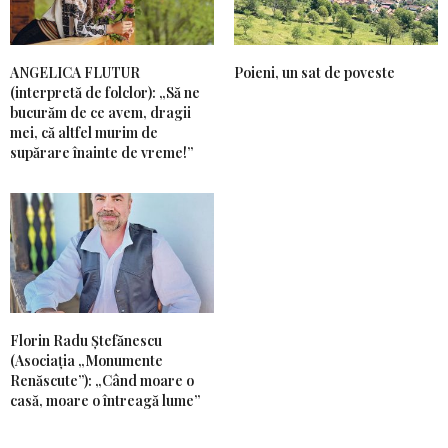
ANGELICA FLUTUR
Poieni, un sat de poveste
(interpretă de folclor): „Să ne
bucurăm de ce avem, dragii
mei, că altfel murim de
supărare înainte de vreme!”
Florin Radu Ștefănescu
(Asociația „Monumente
Renăscute”): „Când moare o
casă, moare o întreagă lume”