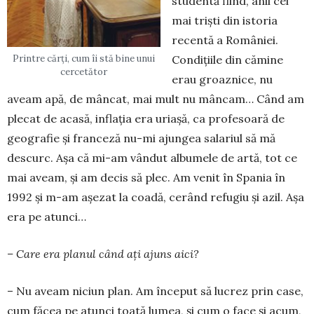
studentă fiind, anii cei
mai triști din istoria
recentă a României.
Printre cărți, cum îi stă bine unui
Condițiile din cămine
cercetător
erau groaznice, nu
aveam apă, de mâncat, mai mult nu mâncam… Când am
plecat de acasă, inflația era uriașă, ca profesoară de
geografie și franceză nu-mi ajungea salariul să mă
descurc. Așa că mi-am vândut albumele de artă, tot ce
mai aveam, și am decis să plec. Am venit în Spania în
1992 și m-am așezat la coadă, cerând refugiu și azil. Așa
era pe atunci…
– Care era planul când ați ajuns aici?
– Nu aveam niciun plan. Am început să lucrez prin case,
cum făcea pe atunci toată lumea, și cum o face și acum,