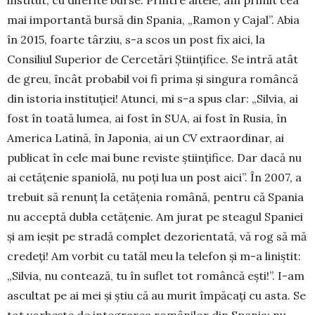
mai importantă bursă din Spania, „Ramon y Cajal”. Abia
în 2015, foarte târziu, s-a scos un post fix aici, la
Consiliul Superior de Cercetări Științifice. Se intră atât
de greu, încât probabil voi fi prima și singura româncă
din istoria instituției! Atunci, mi s-a spus clar: „Silvia, ai
fost în toată lumea, ai fost în SUA, ai fost în Rusia, în
America Latină, în Japonia, ai un CV extraordinar, ai
publicat în cele mai bune reviste științifice. Dar dacă nu
ai cetățenie spaniolă, nu poți lua un post aici”. În 2007, a
trebuit să renunț la cetățenia română, pentru că Spania
nu acceptă dubla cetățenie. Am jurat pe steagul Spaniei
și am ieșit pe stradă complet dezorientată, vă rog să mă
credeți! Am vorbit cu tatăl meu la telefon și m-a liniștit:
„Silvia, nu contează, tu în suflet tot româncă ești!”. I-am
ascultat pe ai mei și știu că au murit împăcați cu asta. Se
tot vorbește de integrarea românilor din Spania: nu