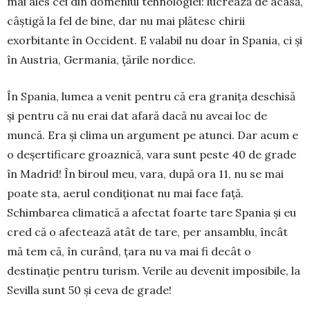
mai ales cei din domeniul tehnologiei: lucrează de acasă,
câștigă la fel de bine, dar nu mai plătesc chirii
exorbitante în Occident. E valabil nu doar în Spania, ci și
în Austria, Germania, țările nordice.
În Spania, lumea a venit pentru că era granița deschisă
și pentru că nu erai dat afară dacă nu aveai loc de
muncă. Era și clima un argument pe atunci. Dar acum e
o deșertificare groaznică, vara sunt peste 40 de grade
în Madrid! În biroul meu, vara, după ora 11, nu se mai
poate sta, aerul condiționat nu mai face față.
Schimbarea climatică a afectat foarte tare Spania și eu
cred că o afectează atât de tare, per ansamblu, încât
mă tem că, în curând, țara nu va mai fi decât o
destinație pentru turism. Verile au devenit imposibile, la
Sevilla sunt 50 și ceva de ­grade!