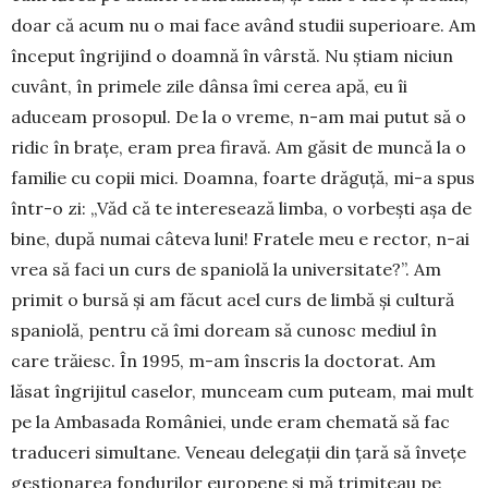
doar că acum nu o mai face având studii superioare. Am
început îngrijind o doamnă în vârstă. Nu știam niciun
cuvânt, în primele zile dânsa îmi cerea apă, eu îi
aduceam prosopul. De la o vreme, n-am mai putut să o
ridic în brațe, eram prea firavă. Am găsit de muncă la o
familie cu copii mici. Doamna, foarte drăguță, mi-a spus
într-o zi: „Văd că te interesează limba, o vorbești așa de
bine, după numai câteva luni! Fratele meu e rector, n-ai
vrea să faci un curs de spaniolă la universitate?”. Am
primit o bursă și am făcut acel curs de limbă și cultură
spaniolă, pentru că îmi doream să cunosc mediul în
care trăiesc. În 1995, m-am înscris la doctorat. Am
lăsat îngrijitul caselor, munceam cum puteam, mai mult
pe la Ambasada României, unde eram chemată să fac
traduceri simultane. Veneau delegații din țară să învețe
ges­tionarea fondurilor europene și mă trimiteau pe