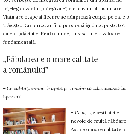
înțeleg cuvântul „integrare”, nici cuvântul „asimilare”.
Viața are etape și fiecare se adaptează etapei pe care o
trăiește. Dar, ori­ce ar fi, o persoană își duce peste tot
cu ea rădăcinile. Pentru mine, „acasă” are o valoare
fundamentală.
„Răbdarea e o mare calitate
a românului”
– Ce calități anume îi ajută pe români să izbândească în
Spania?
– Ca să răzbești aici e
nevoie de multă răbdare.
Asta e o mare calitate a