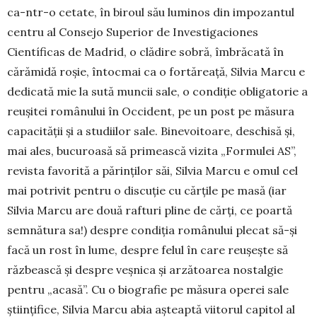
ca-ntr-o cetate, în biroul său luminos din impozantul
centru al Consejo Superior de Investigaciones
Científicas de Madrid, o clădire sobră, îmbrăcată în
cărămidă roșie, întocmai ca o fortăreață, Silvia Marcu e
dedicată mie la sută muncii sale, o condiție obligatorie a
reușitei românului în Occident, pe un post pe măsura
capacității și a studiilor sale. Binevoitoare, deschisă și,
mai ales, bucuroasă să primească vizita „Formulei AS”,
revista favorită a părinților săi, Silvia Marcu e omul cel
mai potrivit pentru o discuție cu cărțile pe masă (iar
Silvia Marcu are două rafturi pline de cărți, ce poartă
semnătura sa!) despre condiția românului plecat să-și
facă un rost în lume, despre felul în care reușește să
răzbească și despre veșnica și arzătoarea nostalgie
pentru „acasă”. Cu o biografie pe măsura operei sale
științifice, Silvia Marcu abia așteaptă viitorul capitol al