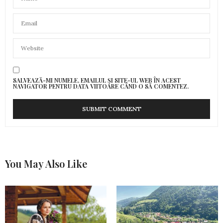
SALVEAZĂ-MI NUMELE, EMAILUL ȘI SITE-UL WEB ÎN ACEST
NAVIGATOR PENTRU DATA VIITOARE CÂND O SĂ COMENTEZ.
You May Also Like