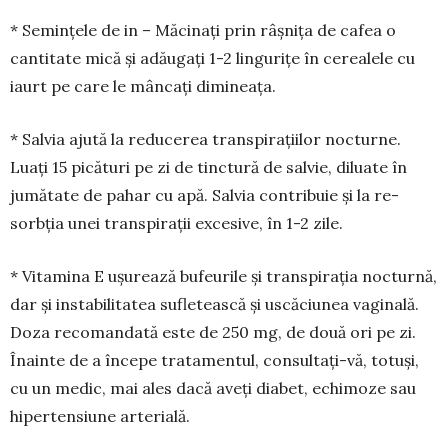
* Semințele de in – Măcinați prin râșnița de cafea o
cantitate mică și adău­gați 1-2 lingurițe în cerealele cu
iaurt pe care le mâncați dimineața.
* Salvia ajută la reducerea tran­spi­ra­țiilor nocturne.
Luați 15 picături pe zi de tinc­tură de salvie, diluate în
jumătate de pa­­har cu apă. Salvia con­tribuie și la re­
sorbția unei tran­spirații excesive, în 1-2 zile.
* Vitamina E ușurează bufeurile și trans­pi­rația nocturnă,
dar și instabilitatea sufle­teas­că și uscăciunea vaginală.
Doza reco­man­dată este de 250 mg, de două ori pe zi.
Înainte de a începe tratamentul, consul­­tați-vă, totuși,
cu un medic, mai ales dacă aveți diabet, echimoze sau
hiperten­siune arterială.