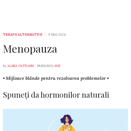
TERAPII ALTERNATIVE
9 MAI 2024
Menopauza
by
ALINA OLTEANU
, NUMĂRUL
1615
• Mij­loace blânde pentru re­zolvarea problemelor •
Spuneți da hormonilor naturali