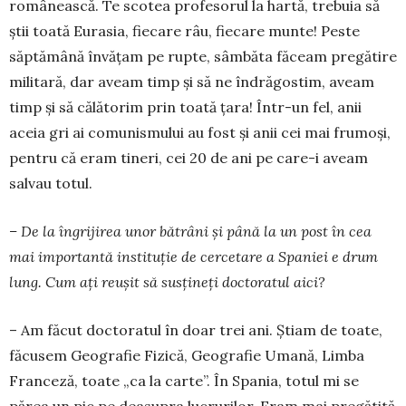
românească. Te scotea profesorul la hartă, trebuia să
știi toată Eurasia, fiecare râu, fiecare munte! Peste
săptămână învățam pe rupte, sâmbăta făceam pre­gătire
militară, dar aveam timp și să ne în­dră­gostim, aveam
timp și să călătorim prin toată țara! Într-un fel, anii
aceia gri ai comunismului au fost și anii cei mai frumoși,
pentru că eram tineri, cei 20 de ani pe care-i aveam
salvau totul.
– De la îngrijirea unor bătrâni și până la un post în cea
mai importantă instituție de cercetare a Spaniei e drum
lung. Cum ați reușit să susțineți doctoratul aici?
– Am făcut doctoratul în doar trei ani. Știam de toate,
făcusem Geografie Fizică, Geografie Umană, Limba
Franceză, toate „ca la carte”. În Spania, totul mi se
părea un pic pe deasupra lucrurilor. Eram mai pregătită