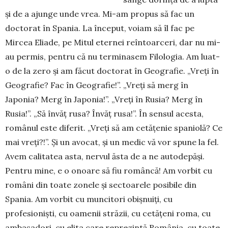
și de a ajunge unde vrea. Mi-am propus să fac un
doctorat în Spania. La început, voiam să îl fac pe
Mircea Eliade, pe Mitul eternei reîntoarceri, dar nu mi-
au permis, pentru că nu terminasem Filologia. Am luat-
o de la zero și am făcut doctorat în Geografie. „Vreți în
Geografie? Fac în Geografie!”. „Vreți să merg în
Japonia? Merg în Japonia!”. „Vreți în Rusia? Merg în
Rusia!”. „Să învăț rusa? Învăț rusa!”. În sensul acesta,
românul este diferit. „Vreți să am cetățenie spaniolă? Ce
mai vreți?!”. Și un avocat, și un medic vă vor spune la fel.
Avem calitatea asta, nervul ăsta de a ne autodepăși.
Pentru mine, e o onoare să fiu româncă! Am vorbit cu
români din toate zonele și sectoarele posibile din
Spania. Am vorbit cu muncitori obișnuiți, cu
profesioniști, cu oamenii străzii, cu cetățeni roma, cu
ambasadori, cu elita care reprezintă România, cu toate