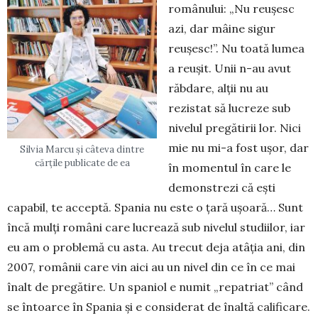
românului: „Nu reușesc
azi, dar mâine sigur
reușesc!”. Nu toată lumea
a reușit. Unii n-au avut
răbdare, alții nu au
rezistat să lucreze sub
nivelul pregătirii lor. Nici
mie nu mi-a fost ușor, dar
Silvia Marcu și câteva dintre
cărțile publicate de ea
în momentul în care le
demonstrezi că ești
capabil, te acceptă. Spania nu este o țară ușoară… Sunt
încă mulți români care lucrează sub nivelul studiilor, iar
eu am o problemă cu asta. Au trecut deja atâția ani, din
2007, românii care vin aici au un nivel din ce în ce mai
înalt de pregătire. Un spaniol e numit „repatriat” când
se întoarce în Spania și e considerat de înaltă calificare.