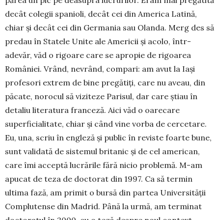
decât colegii spanioli, decât cei din America Latină,
chiar și decât cei din Germania sau Olanda. Merg des să
predau în Statele Unite ale Americii și acolo, într-
adevăr, văd o rigoare care se apropie de rigoarea
României. Vrând, nevrând, compari: am avut la Iași
profesori extrem de bine pregătiți, care nu aveau, din
păcate, norocul să viziteze Parisul, dar care știau în
detaliu literatura franceză. Aici văd o oarecare
superficialitate, chiar și când vine vorba de cercetare.
Eu, una, scriu în engleză și public în reviste foarte bune,
sunt validată de sistemul britanic și de cel american,
care îmi acceptă lucrările fără nicio problemă. M-am
apucat de teza de doctorat din 1997. Ca să termin
ultima fază, am primit o bursă din partea Universității
Complutense din Madrid. Până la urmă, am terminat
doctoratul în 2000, cu o teză despre noul context