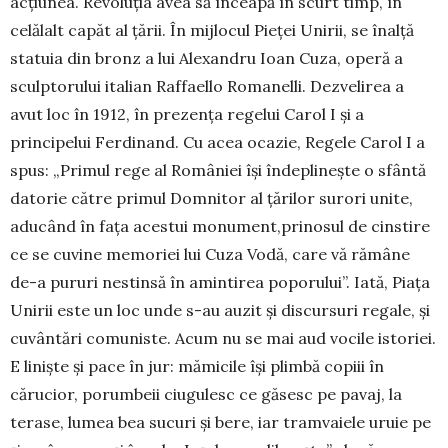
acțiunea. Revoluția avea să înceapă în scurt timp, în
celălalt capăt al țării. În mijlocul Pieței Unirii, se înalță
statuia din bronz a lui Alexandru Ioan Cuza, operă a
sculptorului italian Raffaello Romanelli. Dezvelirea a
avut loc în 1912, în prezența regelui Carol I și a
principelui Ferdinand. Cu acea ocazie, Regele Carol I a
spus: „Primul rege al României își îndeplinește o sfântă
datorie către primul Domnitor al țărilor surori unite,
aducând în fața acestui monument,prinosul de cinstire
ce se cuvine memoriei lui Cuza Vodă, care vă rămâne
de-a pururi nestinsă în amintirea poporului”. Iată, Piața
Unirii este un loc unde s-au auzit și discursuri regale, și
cuvântări comuniste. Acum nu se mai aud vocile istoriei.
E liniște și pace în jur: mămicile își plimbă copiii în
cărucior, porumbeii ciugulesc ce găsesc pe pavaj, la
terase, lumea bea sucuri și bere, iar tramvaiele uruie pe