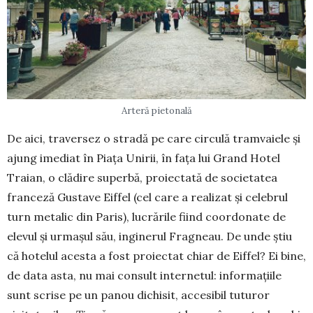
Arteră pietonală
De aici, traversez o stradă pe care circulă tramvaiele și
ajung imediat în Piața Unirii, în fața lui Grand Hotel
Traian, o clădire superbă, proiectată de societatea
franceză Gustave Eiffel (cel care a realizat și celebrul
turn metalic din Paris), lucrările fiind coordonate de
elevul și urmașul său, inginerul Fragneau. De unde știu
că hotelul acesta a fost proiectat chiar de Eiffel? Ei bine,
de data asta, nu mai consult internetul: informațiile
sunt scrise pe un panou dichisit, accesibil tuturor