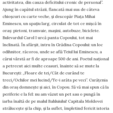
activitatea, din cauza deficitului cronic de personal”.
Ajung în capătul străzii, flancată mai sus de câteva
chioșcuri cu carte veche, și descopăr Piața Mihai
Eminescu, un spațiu larg, circulat de tot ce mișcă în
oraș: pietoni, tramvaie, mașini, autobuze, biciclete.
Bulevardul Carol I urcă panta Copoului, tot mai
înclinată. În sfârșit, intru în Grădina Copoului: un loc
odihnitor, răcoros, unde se află Teiul lui Eminescu, a
cărui vârstă ar fi de aproape 500 de ani. Poetul național
a petrecut aici multe ceasuri, înainte să se mute la
București: „Floare de tei/Cât de curând te
treci/Ochilor mei lucind/Te-i arăta pe veci”. Curățenia
din oraș domnește și aici, în Copou. Să vă mai spun că la
periferie e la fel: nu am văzut un pet sau o pungă în
iarba înaltă de pe malul Bahluiului! Capitala Moldovei
strălucește și la chip, și la suflet, împletind fericit istoria