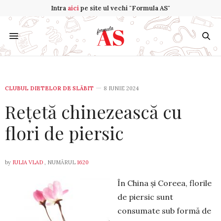
Intra
aici
pe site ul vechi "Formula AS"
CLUBUL DIETELOR DE SLĂBIT
8 IUNIE 2024
Rețetă chinezească cu
flori de piersic
by
IULIA VLAD
, NUMĂRUL
1620
În China și Coreea, florile
de pier­sic sunt
consumate sub formă de