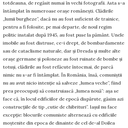
totdeauna, de regăsit numai în vechi fotografii. Asta s-a
întâmplat în numeroase orașe românești. Clădirile
„lumii burgheze”, dacă nu au fost suficient de trainice,
pentru a fi folosite, pe mai departe, de noul regim
politic instalat după 1945, au fost puse la pământ. Unele
imobile au fost distruse, ce-i drept, de bombardamente
sau de cataclisme naturale, dar și Dresda și multe alte
orașe germane și poloneze au fost ruinate de bombe și
totuși, clădirile au fost refăcute întocmai, de parcă
nimic nu s-ar fi întâmplat. În România, însă, comuniștii
nu au avut nicio intenție să salveze „lumea veche”, fiind
prea preocupați să construiască „lumea nouă”: așa se
face că, în locul edificiilor de epocă dispărute, ­găsim azi
construcțiile de tip „cutie de chibrituri”. Iașul nu face
excepție: blocurile comuniste alternează cu edificiile
moștenite din epoca de dinainte de cel de-al Doilea