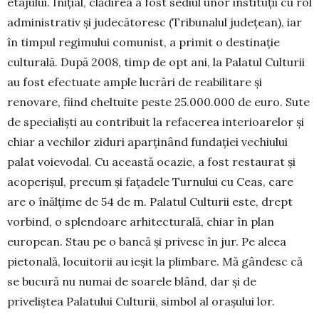
etajului. Inițial, clădirea a fost sediul unor instituții cu rol
administrativ și judecătoresc (Tribunalul județean), iar
în timpul regimului comunist, a primit o destinație
culturală. După 2008, timp de opt ani, la Palatul Culturii
au fost efectuate ample lucrări de reabilitare și
renovare, fiind cheltuite peste 25.000.000 de euro. Sute
de specialiști au contribuit la refacerea interioarelor și
chiar a vechilor ziduri aparținând fundației vechiului
palat voievodal. Cu această ocazie, a fost restaurat și
acoperișul, precum și fațadele Turnului cu Ceas, care
are o înălțime de 54 de m. Palatul Culturii este, drept
vorbind, o splendoare arhitecturală, chiar în plan
european. Stau pe o bancă și privesc în jur. Pe aleea
pietonală, locuitorii au ieșit la plimbare. Mă gândesc că
se bucură nu numai de soarele blând, dar și de
priveliștea Palatului Culturii, simbol al orașului lor.