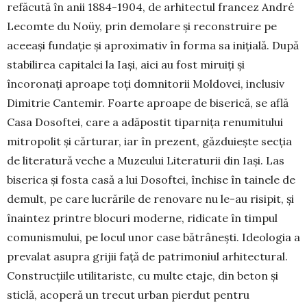
refăcută în anii 1884-1904, de arhitectul francez André
Lecomte du Noüy, prin demolare și reconstruire pe
aceeași fundație și aproximativ în forma sa inițială. După
stabilirea capitalei la Iași, aici au fost miruiți și
încoronați aproape toți domnitorii Moldovei, inclusiv
Dimitrie Cantemir. Foarte aproape de biserică, se află
Casa Dosoftei, care a adăpostit tiparnița renumitului
mitropolit și cărturar, iar în prezent, găzduiește secția
de literatură veche a Muzeului Literaturii din Iași. Las
biserica și fosta casă a lui Dosoftei, închise în tainele de
demult, pe care lucrările de renovare nu le-au risipit, și
înaintez printre blocuri moderne, ridicate în timpul
comunismului, pe locul unor case bătrânești. Ideologia a
prevalat asupra grijii față de patrimoniul arhitectural.
Construcțiile utilitariste, cu multe etaje, din beton și
sticlă, acoperă un trecut urban pierdut pentru