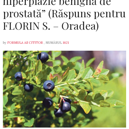
hiperplazie benignă de
prostată” (Răspuns pentru
FLORIN S. – Oradea)
by
FORMULA AS CITITOR
, NUMĂRUL
1621