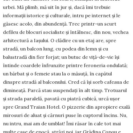
urbei. Mă plimb, mă uit în jur și, dacă îmi trebuie
informații istorice și culturale, intru pe internet și le
găsesc acolo, din abundență. Trec printr-un scurt
defileu de blocuri socialiste și întâlnesc, din nou, vechea
arhitectură a Iașului. O clădire cu un etaj are, spre
stradă, un balcon lung, cu podea din lemn și cu
balustradă din fier forjat; un butuc de viță-de-vie își
întinde coardele înfrunzite printre feroneria ondulată;
un bărbat și o femeie stau la o măsuță, în capătul
dinspre stradă al balconului. Cred că își sorb cafeaua de
dimineață. Parcă stau suspendați în alt timp. Trotuarul
și strada paralelă, pavată cu piatră cubică, urcă ușor
spre Grand Traian Hotel. O pizzerie din apropiere exală
mirosuri de aluat și cărnuri puse în cuptorul încins. Nu,
nu intru, mai am de umblat! Îmi răsar în cale tot mai
multe case de epocă, străzi noi, iar Grădina Copou e