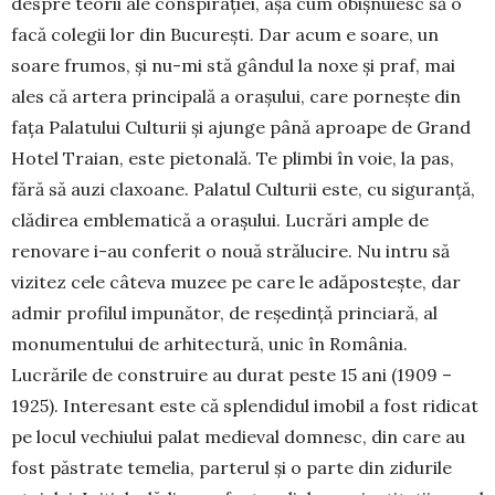
despre teorii ale conspirației, așa cum obișnuiesc să o
facă colegii lor din București. Dar acum e soare, un
soare frumos, și nu-mi stă gândul la noxe și praf, mai
ales că artera principală a orașului, care pornește din
fața Palatului Culturii și ajunge până aproape de Grand
Hotel Traian, este pietonală. Te plimbi în voie, la pas,
fără să auzi claxoane. Palatul Culturii este, cu siguranță,
clădirea emblematică a orașului. Lucrări ample de
renovare i-au conferit o nouă strălucire. Nu intru să
vizitez cele câteva muzee pe care le adăpostește, dar
admir profilul impunător, de reședință princiară, al
monumentului de arhitectură, unic în România.
Lucrările de construire au durat peste 15 ani (1909 –
1925). Interesant este că splendidul imobil a fost ridicat
pe locul vechiului palat medieval domnesc, din care au
fost păstrate temelia, parterul și o parte din zidurile