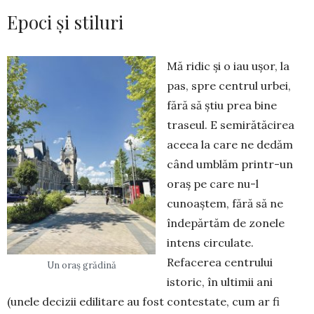
Epoci și stiluri
Mă ridic și o iau ușor, la
pas, spre centrul urbei,
fără să știu prea bine
traseul. E semirătăcirea
aceea la care ne dedăm
când umblăm printr-un
oraș pe care nu-l
cunoaștem, fără să ne
îndepărtăm de zonele
intens circulate.
Refacerea centrului
Un oraș grădină
istoric, în ultimii ani
(unele decizii edilitare au fost contestate, cum ar fi