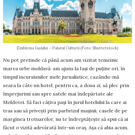
Emblema Iașiului – Palatul Culturii (Foto: Shutterstock)
Nu pot pretinde că până acum am vizitat temeinic
marea urbe moldavă: am ajuns la Iași de puține ori, în
timpul incursiunilor mele jurnalistice, cazându-mă
seara la câte un hotel, pentru ca, a doua zi, să plec prin
împrejurimi sau spre satele mai îndepărtate ale
Moldovei. Să faci câțiva pași în jurul hotelului la care ai
tras sau să privești prin parbrizul mașinii, casele de pe
marginea trotuarelor, nu te îndreptățește să spui că ai
făcut o vizită adevărată într-un oraș. Așa că abia acum,