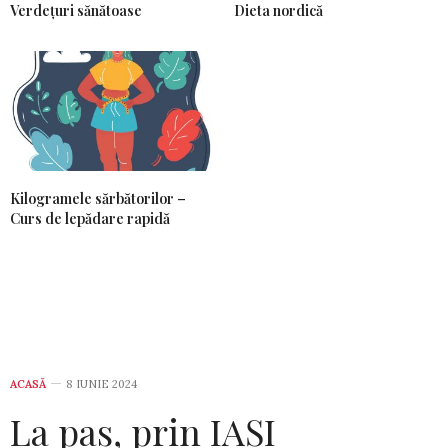
Verdețuri sănătoase
Dieta nordică
Kilogramele sărbătorilor –
Curs de lepădare rapidă
ACASĂ
8 IUNIE 2024
La pas, prin IAȘI