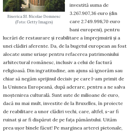
investită suma de
3.267.907,36 euro (din
Biserica Sf. Nicolae Domnesc
care 2.749.998,70 euro
(Foto: Getty Images)
bani europeni), pentru
lucrări de restaurare și reabilitare a împrejmuirii și a
unei clădiri aferente. Da, de la bugetul european au fost
alocate sume uriașe pentru refacerea patrimoniului
arhitectural românesc, inclusiv a celui de factură
religioasă. Din ingratitudine, am ajuns să ignorăm sau
chiar să negăm sprijinul decisiv pe care l-am primit de
la Uniunea Europeană, după aderare, pentru a ne salva
moștenirea culturală. Sunt sute de milioane de euro,
dacă nu mai mult, investite de la Bruxelles, în proiecte
de reabilitare a unor clădiri vechi, care, altfel, s-ar fi
ruinat și ar fi dispărut de pe fața pământului. Uităm
prea ușor binele făcut! Pe marginea arterei pietonale,