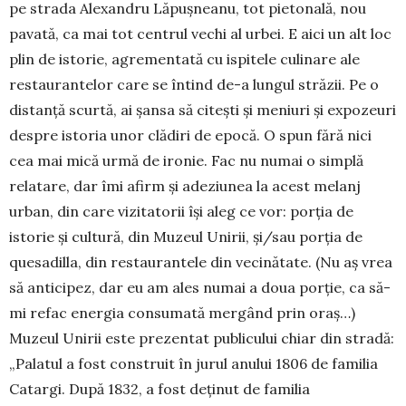
pe strada Alexandru Lăpușneanu, tot pietonală, nou
pavată, ca mai tot centrul vechi al urbei. E aici un alt loc
plin de istorie, agrementată cu ispitele culinare ale
restaurantelor care se întind de-a lungul străzii. Pe o
distanță scurtă, ai șansa să citești și meniuri și expozeuri
despre istoria unor clădiri de epocă. O spun fără nici
cea mai mică urmă de ironie. Fac nu numai o simplă
relatare, dar îmi afirm și adeziunea la acest melanj
urban, din care vizitatorii își aleg ce vor: porția de
istorie și cultură, din Muzeul Unirii, și/sau porția de
quesadilla, din restaurantele din vecinătate. (Nu aș vrea
să anticipez, dar eu am ales numai a doua porție, ca să-
mi refac energia consumată mergând prin oraș…)
Muzeul Unirii este prezentat publicului chiar din stradă:
„Palatul a fost construit în jurul anului 1806 de familia
Catargi. După 1832, a fost deținut de familia