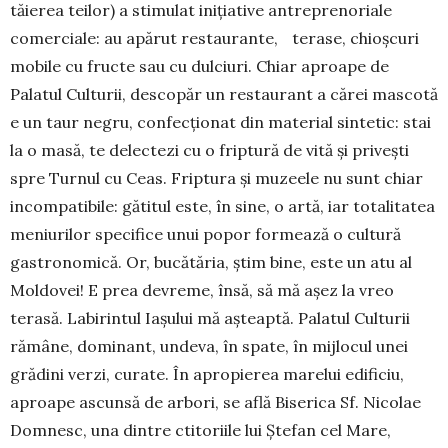
tăierea teilor) a stimulat inițiative antreprenoriale
comerciale: au apărut restaurante, terase, chioșcuri
mobile cu fructe sau cu dulciuri. Chiar aproape de
Palatul Culturii, descopăr un restaurant a cărei mascotă
e un taur negru, confecționat din material sintetic: stai
la o masă, te delectezi cu o friptură de vită și privești
spre Turnul cu Ceas. Friptura și muzeele nu sunt chiar
incompatibile: gătitul este, în sine, o artă, iar totalitatea
meniurilor specifice unui popor formează o cultură
gastronomică. Or, bucătăria, știm bine, este un atu al
Moldovei! E prea devreme, însă, să mă așez la vreo
terasă. Labirintul Iașului mă așteaptă. Palatul Culturii
rămâne, dominant, undeva, în spate, în mijlocul unei
grădini verzi, curate. În apropierea marelui edificiu,
aproape ascunsă de arbori, se află Biserica Sf. Nicolae
Domnesc, una dintre ctitoriile lui Ștefan cel Mare,