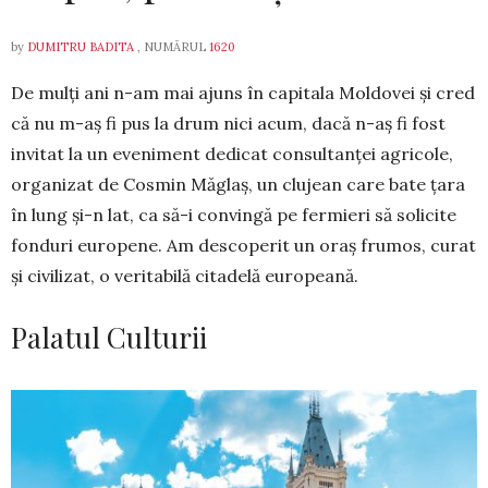
by
DUMITRU BADITA
, NUMĂRUL
1620
De mulți ani n-am mai ajuns în capitala Moldovei și cred
că nu m-aș fi pus la drum nici acum, dacă n-aș fi fost
invitat la un eveniment dedicat consultanței agricole,
organizat de Cosmin Măglaș, un clujean care bate țara
în lung și-n lat, ca să-i convingă pe fermieri să solicite
fonduri europene. Am descoperit un oraș frumos, curat
și civilizat, o veritabilă citadelă europeană.
Palatul Culturii