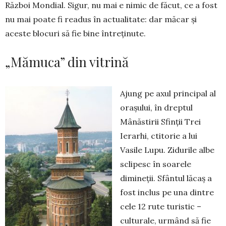
Război Mondial. Sigur, nu mai e nimic de făcut, ce a fost
nu mai poate fi readus în actualitate: dar măcar și
aceste blocuri să fie bine ­întreținute.
„Mămuca” din vitrină
Ajung pe axul principal al
orașului, în dreptul
Mânăstirii Sfinții Trei
Ierarhi, ctitorie a lui
Vasile Lupu. Zidurile albe
sclipesc în soarele
dimineții. Sfântul lăcaș a
fost inclus pe una dintre
cele 12 rute turistic –
culturale, urmând să fie