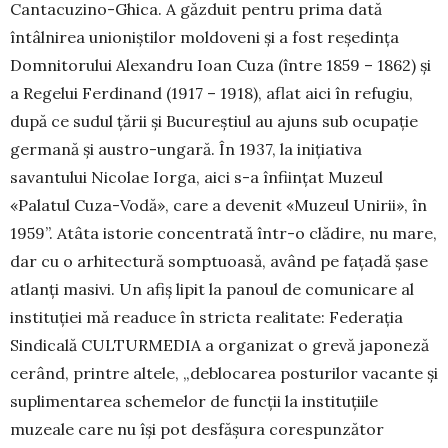
Cantacuzino-Ghica. A găzduit pentru prima dată
întâlnirea unioniștilor moldoveni și a fost reședința
Domnitorului Alexandru Ioan Cuza (între 1859 – 1862) și
a Regelui Ferdinand (1917 – 1918), aflat aici în refugiu,
după ce sudul țării și Bucureștiul au ajuns sub ocupație
germană și austro-ungară. În 1937, la inițiativa
savantului Nicolae Iorga, aici s-a înființat Muzeul
«Palatul Cuza-Vodă», care a devenit «Muzeul Unirii», în
1959”. Atâta istorie concentrată într-o clădire, nu mare,
dar cu o arhitectură somptuoasă, având pe fațadă șase
atlanți masivi. Un afiș lipit la panoul de comunicare al
instituției mă readuce în stricta realitate: Federația
Sindicală CULTURMEDIA a organizat o grevă japoneză
cerând, printre altele, „deblocarea posturilor vacante și
suplimentarea schemelor de funcții la instituțiile
muzeale care nu își pot desfășura corespunzător