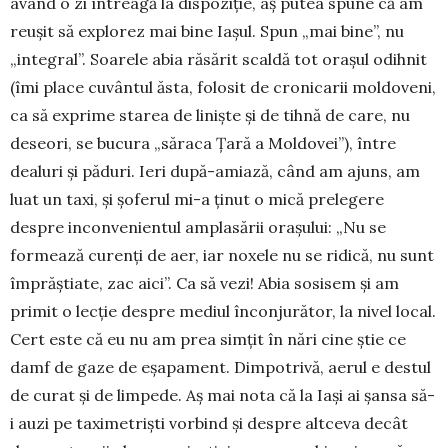
având o zi întreagă la dispoziție, aș putea spune că am
reușit să explorez mai bine Iașul. Spun „mai bine”, nu
„integral”. Soarele abia răsărit scaldă tot orașul odihnit
(îmi place cuvântul ăsta, folosit de cronicarii moldoveni,
ca să exprime starea de liniște și de tihnă de care, nu
deseori, se bucura „săraca Țară a Moldovei”), între
dealuri și păduri. Ieri după-amiază, când am ajuns, am
luat un taxi, și șoferul mi-a ținut o mică prelegere
despre inconvenientul amplasării orașului: „Nu se
formează curenți de aer, iar noxele nu se ridică, nu sunt
împrăștiate, zac aici”. Ca să vezi! Abia sosisem și am
primit o lecție despre mediul înconjurător, la nivel local.
Cert este că eu nu am prea simțit în nări cine știe ce
damf de gaze de eșapament. Dimpotrivă, aerul e destul
de curat și de limpede. Aș mai nota că la Iași ai șansa să-
i auzi pe taximetriști vorbind și despre altceva decât