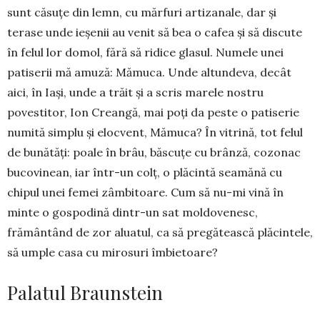
sunt căsuțe din lemn, cu mărfuri artizanale, dar și
terase unde ieșenii au venit să bea o cafea și să discute
în felul lor domol, fără să ridice glasul. Numele unei
patiserii mă amuză: Mămuca. Unde altundeva, decât
aici, în Iași, unde a trăit și a scris marele nostru
povestitor, Ion Creangă, mai poți da peste o patiserie
numită simplu și elocvent, Mămuca? În vitrină, tot felul
de bunătăți: poale în brâu, băscuțe cu brânză, cozonac
bucovinean, iar într-un colț, o plăcintă seamănă cu
chipul unei femei zâmbitoare. Cum să nu-mi vină în
minte o gospodină dintr-un sat moldovenesc,
frământând de zor aluatul, ca să pregătească plăcintele,
să umple casa cu mirosuri îmbietoare?
Palatul Braunstein