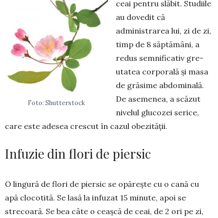
ceai pentru slăbit. Studiile
au dovedit că
administrarea lui, zi de zi,
timp de 8 săptămâni, a
redus semnificativ gre­
utatea corporală și masa
de gră­sime abdominală.
De asemenea, a scăzut
Foto: Shutterstock
nivelul glucozei serice,
care este adesea crescut în cazul obe­zi­tății.
Infuzie din flori de piersic
O lingură de flori de piersic se opărește cu o cană cu
apă clocotită. Se lasă la infuzat 15 minute, apoi se
strecoară. Se bea câte o ceașcă de ceai, de 2 ori pe zi,