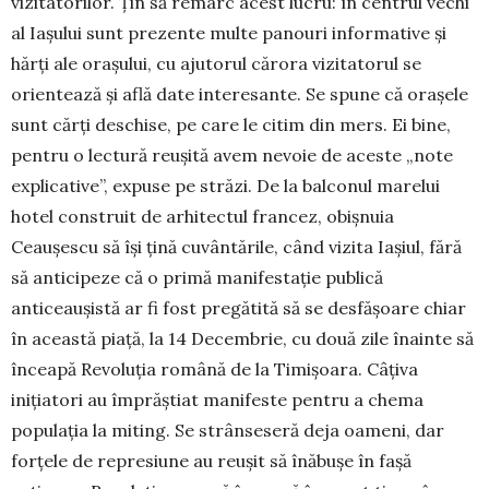
vizitatorilor. Țin să remarc acest lucru: în centrul vechi
al Iașului sunt prezente multe panouri informative și
hărți ale orașului, cu ajutorul cărora vizitatorul se
orientează și află date interesante. Se spune că orașele
sunt cărți deschise, pe care le citim din mers. Ei bine,
pentru o lectură reușită avem nevoie de aceste „note
explicative”, expuse pe străzi. De la balconul marelui
hotel construit de arhitectul francez, obișnuia
Ceaușescu să își țină cuvântările, când vizita Iașiul, fără
să anticipeze că o primă manifestație publică
anticeaușistă ar fi fost pregătită să se desfășoare chiar
în această piață, la 14 Decembrie, cu două zile înainte să
înceapă Revoluția română de la Timișoara. Câțiva
inițiatori au împrăștiat manifeste pentru a chema
populația la miting. Se strânseseră deja oameni, dar
forțele de represiune au reușit să înăbușe în fașă