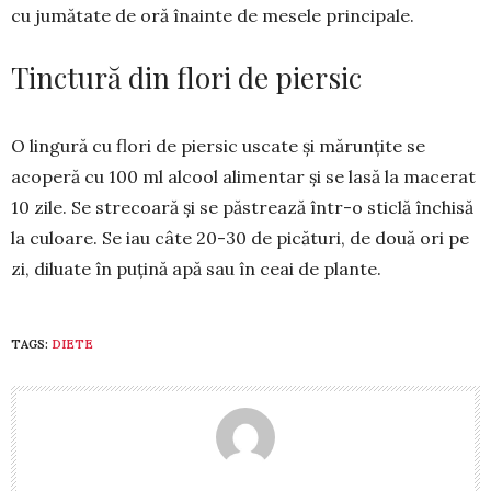
cu ju­mă­ta­te de oră îna­­inte de me­sele prin­cipale.
Tinctură din flori de piersic
O lingură cu flori de piersic uscate și mărunțite se
acoperă cu 100 ml alcool alimentar și se lasă la ma­cerat
10 zile. Se strecoară și se păs­trează într-o sticlă închisă
la culoare. Se iau câte 20-30 de picături, de do­uă ori pe
zi, diluate în puțină apă sau în ceai de plante.
TAGS:
DIETE