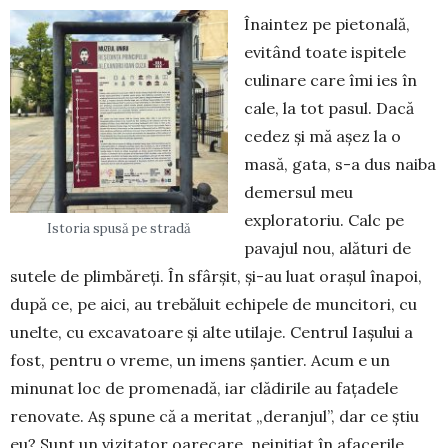
Înaintez pe pietonală,
evitând toate ispitele
culinare care îmi ies în
cale, la tot pasul. Dacă
cedez și mă așez la o
masă, gata, s-a dus naiba
demersul meu
exploratoriu. Calc pe
Istoria spusă pe stradă
pavajul nou, alături de
sutele de plimbăreți. În sfârșit, și-au luat orașul înapoi,
după ce, pe aici, au trebăluit echipele de muncitori, cu
unelte, cu excavatoare și alte utilaje. Centrul Iașului a
fost, pentru o vreme, un imens șantier. Acum e un
minunat loc de promenadă, iar clădirile au fațadele
renovate. Aș spune că a meritat „deranjul”, dar ce știu
eu? Sunt un vizitator oarecare, neinițiat în afacerile