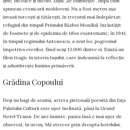
șine, încoace și încolo. Iașul „se odihnește”, după cum
spuneau cronicarii moldoveni. Nu a fost mereu așa:
invazii turcești și tătărești, în trecutul mai îndepărtat;
refugiul din timpul Primului Război Mondial, înrăutățit
de foamete și de epidemia de tifos exantematic; în 1941,
în timpul regimului Antonescu, a avut loc pogromul
împotriva evreilor, fiind uciși 13.000 dintre ei. Există un
filon tragic în istoria Iașului, care îndeamnă la reflecție
și adumbrește lumina primăverii.
Grădina Copoului
Deși nu bagi de seamă, artera pietonală pornită din fața
Palatului Culturii este ușor înclinată, până la Grand
Hotel Traian. De aici înainte, panta însă e mai ușor de
observat, în urcuș. Mă strecor prin dreapta hotelului,