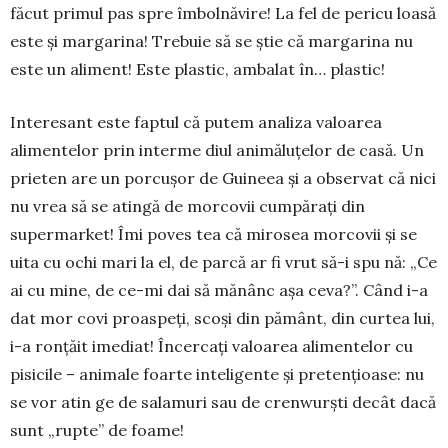
făcut primul pas spre îmbol­năvire! La fel de pe­ri­cu­ loasă
este şi margarina! Tre­buie să se ştie că margarina nu
este un aliment! Este plastic, ambalat în… plastic!
Interesant este faptul că putem analiza valoarea
alimen­telor prin interme­ diul animăluţelor de casă. Un
prieten are un porcuşor de Guineea şi a observat că nici
nu vrea să se atingă de morcovii cum­păraţi din
supermarket! Îmi poves­ tea că mirosea morcovii şi se
uita cu ochi mari la el, de parcă ar fi vrut să-i spu­ nă: „Ce
ai cu mine, de ce-mi dai să mănânc aşa ce­va?”. Când i-a
dat mor­ covi proas­peţi, scoşi din pământ, din curtea lui,
i-a ronţăit imediat! Încercaţi valoarea alimentelor cu
pisicile – animale foarte inteligente şi pre­tenţioase: nu
se vor atin­ ge de salamuri sau de crenwurşti decât dacă
sunt „rupte” de foame!