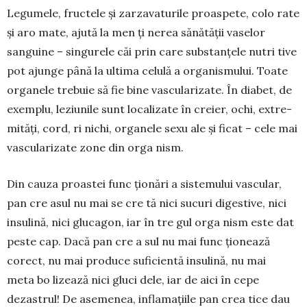
Legumele, fructele şi zarzava­turile proaspete, colo­ rate
şi aro­ mate, ajută la men­ ţi­ nerea sănătăţii vaselor
sanguine – singurele căi prin care substanţele nutri­ tive
pot ajunge până la ultima celulă a organismului. Toate
organele tre­buie să fie bine vascularizate. În diabet, de
exemplu, leziunile sunt localizate în creier, ochi, extre­
mităţi, cord, ri­ nichi, organele sexu­ ale şi ficat – cele mai
vascularizate zone din orga­ nism.
Din cauza proastei func­ ţionări a sistemului vascular,
pan­ cre­ asul nu mai se­ cre­ tă nici sucuri digestive, nici
insulină, nici glucagon, iar în­ tre­ gul orga­ nism este dat
pes­te cap. Dacă pan­ cre­ a­ sul nu mai func­ ţio­nează
corect, nu mai produce sufi­cientă insulină, nu mai
meta­ bo­ lizează nici gluci­ dele, iar de aici în­ cepe
dezastrul! De ase­menea, in­fla­­maţiile pan­ crea­ tice dau