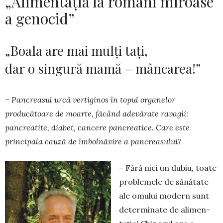
„Alimentația la români miroase
a genocid”
„Boala are mai mulți tați,
dar o singură mamă – mâncarea!”
– Pancreasul urcă vertiginos în topul organelor
producătoare de moarte, făcând adevărate ra­vagii:
pancreatite, diabet, cancere pancreatice. Care este
principala cauză de îmbolnăvire a pan­creasului?
– Fără nici un dubiu, toate
pro­blemele de sănătate
ale omului mo­dern sunt
determinate de alimen­