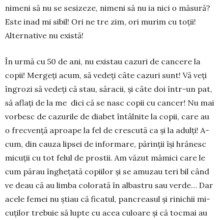
nimeni să nu se sesi­zeze, nimeni să nu ia nici o mă­sură?
Este inad­ mi­ sibil! Ori ne tre­ zim, ori murim cu toţii!
Alternative nu există!
În urmă cu 50 de ani, nu existau cazuri de cancere la
copii! Mergeţi acum, să vedeţi câte cazuri sunt! Vă veţi
îngrozi să vedeţi că stau, săracii, şi câte doi într-un pat,
să aflaţi de la me­ ­ dici că se nasc copii cu cancer! Nu mai
vorbesc de ca­zurile de diabet întâlnite la copii, care au
o frec­venţă aproape la fel de crescută ca şi la adulţi! A­
cum, din cauza lipsei de in­for­ma­re, părinţii îşi hră­nesc
micuţii cu tot felul de pros­tii. Am văzut mă­mici care le
cum­ părau îngheţată co­piilor şi se amuzau teri­ bil când
ve­ deau că au limba co­lorată în albastru sau ver­de… Dar
acele femei nu ştiau că ficatul, pancrea­sul şi rinichii mi­
cuţilor trebuie să lupte cu acea cu­loare şi că tocmai au