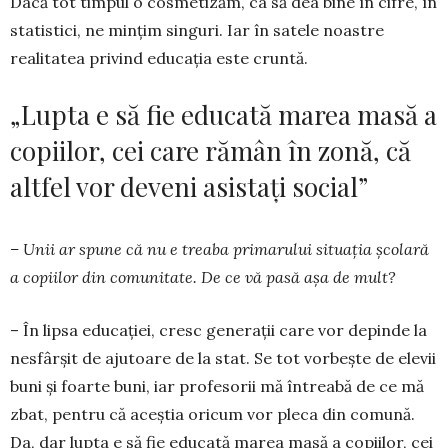
Dacă tot timpul o cosmetizăm, ca să dea bine în cifre, în
statistici, ne mințim singuri. Iar în satele noastre
realitatea privind educația este ­cruntă.
„Lupta e să fie educată marea masă a
copiilor, cei care rămân în zonă, că
altfel vor deveni asistați social”
– Unii ar spune că nu e treaba primarului situația școlară
a copiilor din comunitate. De ce vă pasă așa de mult?
– În lipsa educației, cresc generații care vor depinde la
nesfârșit de ajutoare de la stat. Se tot vorbește de elevii
buni și foarte buni, iar profesorii mă întreabă de ce mă
zbat, pentru că aceștia oricum vor pleca din comună.
Da, dar lupta e să fie educată marea masă a copiilor, cei