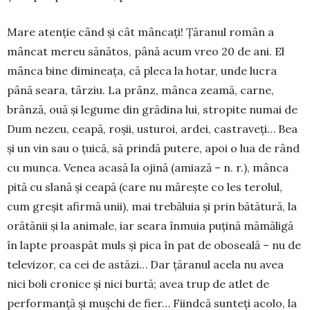
Mare atenţie când şi cât mân­caţi! Țăranul român a
mâncat mereu sănătos, până acum vreo 20 de ani. El
mânca bine dimineaţa, că pleca la hotar, unde lucra
până seara, târziu. La prânz, mânca zeamă, car­ne,
brân­ză, ouă şi legume din grădina lui, stropite numai de
Dum­ nezeu, cea­pă, roşii, usturoi, ardei, castra­veţi… Bea
şi un vin sau o ţuică, să prindă putere, apoi o lua de rând
cu mun­ca. Venea acasă la ojină (amiază – n. r.), mânca
pită cu slană şi ceapă (care nu măreşte co­ les­ terolul,
cum greşit afirmă unii), mai trebăluia şi prin bătătură, la
orătănii şi la animale, iar seara înmuia puţină mă­măligă
în lapte proaspăt muls şi pica în pat de oboseală – nu de
televizor, ca cei de astăzi… Dar ţăranul acela nu avea
nici boli cronice şi nici burtă; avea trup de atlet de
performanţă şi muşchi de fier… Fiindcă sunteţi acolo, la