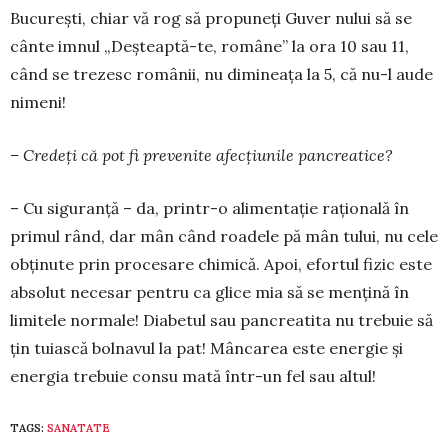
Bu­cu­reşti, chiar vă rog să propuneţi Guver­ nului să se
cânte imnul „Deş­teaptă-te, române” la ora 10 sau 11,
când se trezesc românii, nu dimi­neaţa la 5, că nu-l aude
nimeni!
– Credeţi că pot fi prevenite afec­ţiunile pancreatice?
– Cu siguranţă – da, printr-o alimentaţie raţională în
primul rând, dar mân­ când roadele pă­ mân­ tului, nu cele
obţinute prin proce­sare chimică. Apoi, efor­tul fizic este
absolut necesar pentru ca gli­ce­ mia să se menţină în
limitele normale! Diabetul sau pan­creatita nu trebuie să
ţin­ tuiască bol­navul la pat! Mân­ca­rea este energie şi
energia tre­buie consu­ mată într-un fel sau altul!
TAGS:
SANATATE