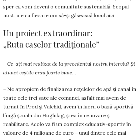
sper că vom deveni o comunitate sustenabilă. Scopul
nostru e ca fiecare om să-și găsească locul aici.
Un proiect extraordinar:
„Ruta caselor tradiționale”
– Ce-ați mai realizat de la precedentul nostru interviu? Și
atunci veștile erau foarte bune…
– Ne apropiem de finalizarea rețelelor de apă și canal în
toate cele trei sate ale comunei, asfalt mai avem de
turnat în Prod și Valchid, avem în lucru o bază sportivă
lângă școa­la din Hoghilag, și ea în renovare și
reabilitare. Acolo va fi un complex educativ-sportiv în
va­loare de 4 mili­oane de euro – unul dintre cele mai