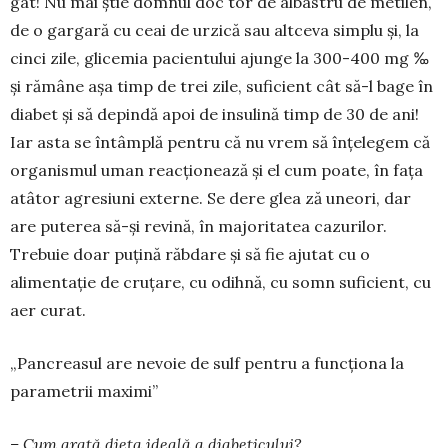
gât! Nu mai ştie domnul doc­­ tor de albastru de metilen,
de o gargară cu ceai de urzică sau alt­ceva simplu şi, la
cinci zile, gli­cemia pa­cientului ajunge la 300-400 mg ‰
şi rămâne aşa timp de trei zile, suficient cât să-l bage în
diabet şi să depindă apoi de insu­lină timp de 30 de ani!
Iar asta se întâmplă pentru că nu vrem să înţe­legem că
organismul uman reacţio­nează şi el cum poate, în faţa
atâtor agresiuni externe. Se dere­ glea­ ză uneori, dar
are puterea să-şi revină, în majoritatea cazu­rilor.
Trebuie doar puţină răbdare şi să fie ajutat cu o
alimentaţie de cruţare, cu odih­nă, cu somn sufi­cient, cu
aer curat.
„Pancreasul are nevoie de sulf pentru a funcționa la
parametrii maximi”
– Cum arată dieta ideală a diabeticului?