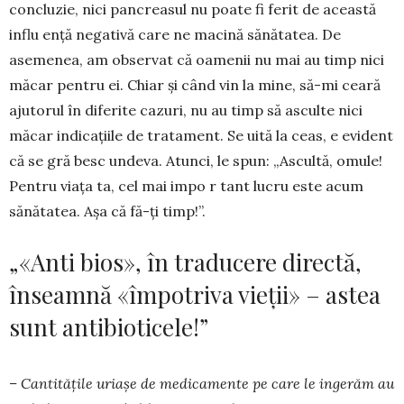
concluzie, nici pan­creasul nu poate fi ferit de această
influ­ enţă negativă care ne macină sănătatea. De
asemenea, am observat că oamenii nu mai au timp nici
măcar pentru ei. Chiar şi când vin la mine, să-mi ceară
ajutorul în diferite cazuri, nu au timp să asculte nici
măcar in­di­ca­ţiile de tratament. Se uită la ceas, e evident
că se gră­ besc undeva. Atunci, le spun: „Ascultă, omule!
Pentru viaţa ta, cel mai impo­ r­ tant lucru este acum
sănătatea. Aşa că fă-ţi timp!”.
„«Anti bios», în traducere directă,
înseamnă «împotriva vieții» – astea
sunt antibioticele!”
– Cantitățile uriașe de me­di­camente pe care le in­gerăm au