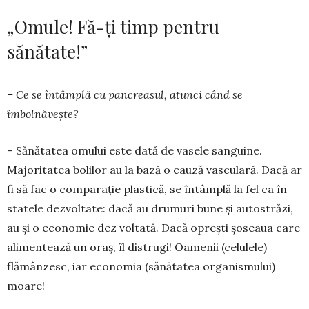
„Omule! Fă-ți timp pentru
sănătate!”
– Ce se întâmplă cu pan­crea­sul, atunci când se
îmbolnăveşte?
– Sănătatea omului este dată de vasele sanguine.
Majoritatea boli­lor au la bază o cauză vasculară. Dacă ar
fi să fac o comparaţie plas­tică, se întâmplă la fel ca în
statele dezvoltate: dacă au drumuri bune şi autostrăzi,
au şi o economie dez­ voltată. Dacă opreşti şoseaua care
alimentează un oraş, îl distrugi! Oamenii (celulele)
flămânzesc, iar economia (sănătatea organismului)
moare!