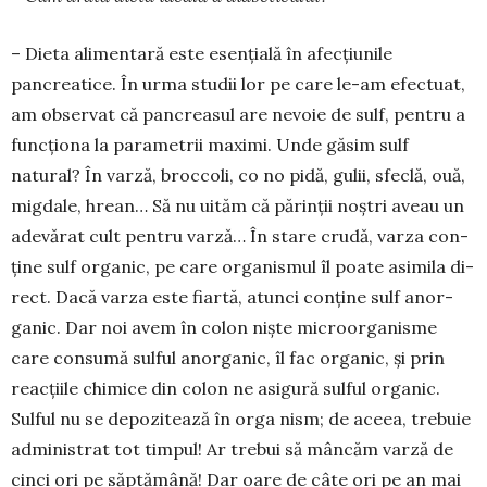
– Dieta alimentară este esen­ţială în afecţiunile
pancreatice. În urma studii­ lor pe care le-am efec­tuat,
am observat că pancreasul are nevoie de sulf, pentru a
funcţiona la parametrii maximi. Unde găsim sulf
natural? În varză, broccoli, co­ no­ pidă, gulii, sfeclă, ouă,
migdale, hrean… Să nu uităm că părinţii noş­tri aveau un
adevărat cult pentru varză… În stare crudă, varza con­
ţine sulf organic, pe care organis­mul îl poate asimila di­
rect. Dacă varza este fiartă, atunci conţine sulf anor­
ganic. Dar noi avem în colon nişte microorganisme
care consu­mă sulful anorganic, îl fac or­ganic, şi prin
reacţiile chimice din colon ne asigură sulful organic.
Sul­ful nu se depozitează în orga­ nism; de aceea, trebuie
administrat tot tim­pul! Ar trebui să mâncăm varză de
cinci ori pe săptămână! Dar oare de câte ori pe an mai