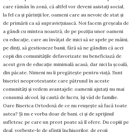
care rămân în zonă, că altfel vor deveni asistați social,
la fel ca și părinții lor, oameni care au nevoie de stat și
de primării ca să supraviețuiască. Noi facem greșeala de
a gândi cu mintea noastră, de pe poziția unor oameni
cu educație, care au învățat de mici să se spele pe mâini,
pe dinți, să gestioneze banii, fără să ne gândim că acei
copii din comunitățile defavorizate nu beneficiază de
acest gen de educație minimală aca­să, dar nici la școală,
din păcate. Nimeni nu îi pregătește pentru viață. Sunt
biserici neoprotestante care pătrund în aceste
comunități și vedem avantajele: oamenii ajutați nu mai
consumă alcool, își caută de lucru, își văd de familie.
Oare Biserica Ortodoxă de ce nu reușește să facă toate
astea? Și nu e vorba doar de bani, ci și de sprijinul
sufletesc pe care un preot poate să îl ofere. Du copiii pe
deal, vorbește-le de sfinții închisorilor, de eroii