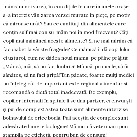
mâncăm noi varză, în con­ diţiile în care în unele oraşe
s-a interzis vân­ zarea verzei murate în pieţe, pe motiv
că mi­roase urât? Sau ce cantităţi din ali­mentele care
conţin sulf mai con­ su­ ­ măm noi în mod frecvent? Câţi
copii mai mănâncă aceste ali­men­te? Şi ne mai mirăm că
fac diabet la vârste fragede? Ce mămică îi dă copi­ lului
ei usturoi, cum ne dădea nouă mama, pe pâine pră­jită:
„Mân­că, măi, să nu faci limbrici! Mâncă, pruncule, să fii
sănătos, să nu faci gripă!”Din păcate, foarte mulţi medici
nu înţeleg cât de important este regimul alimentar şi
reco­man­dă o dietă total inadecvată. De exem­­plu,
copiilor in­ternaţi în spi­tale li se dau parizer, crenwurşti
şi pui de complex! Astea toate sunt alimente interzise
bol­na­vului de orice boală. Puii aceştia de com­plex sunt
adevărate himere biolo­gice! Mă mir că veterinarii pun
ştam­pila pe etichetă, pentru bun de con­sum!