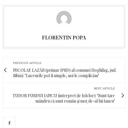
FLORENTIN POPA
PREVIOUS ARTICLE
NICOLAE LAZĂR (primar (PSD) al comunei Hoghilag, jud.
Sibiu): "Lucrurile pot fi simple, noi le complicăm"
NEXT ARTICLE
TUDOR FURDUI IANCU (interpret de folclor): "Sunt tare
mândru că sunt român și moț de-al lui Iancu"