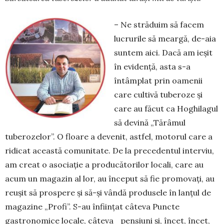
– Ne străduim să facem
lucrurile să meargă, de-aia
suntem aici. Dacă am ieșit
în evidență, asta s-a
întâmplat prin oamenii
care cultivă tuberoze și
care au făcut ca Hoghilagul
să devină „Tărâmul
tuberozelor”. O floare a devenit, astfel, motorul care a
ridicat această comunitate. De la precedentul interviu,
am creat o asociație a producătorilor locali, care au
acum un magazin al lor, au început să fie promovați, au
reușit să pros­pere și să-și vândă produsele în lanțul de
magazine „Profi”. S-au înființat câteva Puncte
gastronomice locale, câteva pen­siuni și, încet, încet,