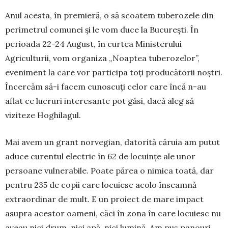
Anul acesta, în premieră, o să scoatem tuberozele din
perimetrul comunei și le vom duce la București. În
perioada 22-24 August, în curtea Ministerului
Agriculturii, vom organiza „Noaptea tuberozelor”,
eveniment la care vor participa toți producătorii noștri.
Încercăm să-i facem cunoscuți celor care încă n-au
aflat ce lucruri interesante pot găsi, dacă aleg să
viziteze Hoghilagul.
Mai avem un grant norvegian, datorită căruia am putut
aduce curentul electric în 62 de locuințe ale unor
persoane vulnerabile. Poate părea o nimica toată, dar
pentru 235 de copii care locuiesc acolo înseamnă
extraordinar de mult. E un proiect de mare impact
asupra acestor oameni, căci în zona în care locuiesc nu
aveau nici drum, nici apă, nici lumină. Am pus panouri