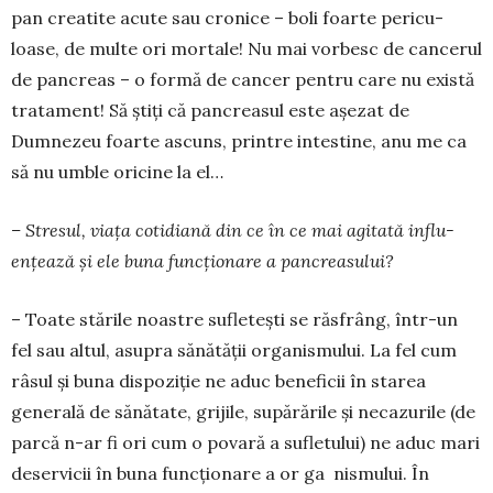
pan­ creatite acute sau cronice – boli foarte pericu­
loase, de multe ori mortale! Nu mai vorbesc de can­cerul
de pancreas – o formă de cancer pentru care nu există
tra­ta­ment! Să ştiţi că pan­crea­sul este aşezat de
Dumnezeu foar­te as­cuns, printre intestine, anu­­ me ca
să nu umble oricine la el…
– Stresul, viaţa cotidiană din ce în ce mai agitată influ­
enţează și ele buna funcţionare a pancreasului?
– Toate stările noastre sufleteşti se răsfrâng, într-un
fel sau altul, asupra sănătăţii organismului. La fel cum
râsul şi buna dispoziţie ne aduc bene­ficii în starea
generală de sănătate, grijile, supărările şi neca­zurile (de
parcă n-ar fi ori­ cum o povară a sufletului) ne aduc mari
deservicii în buna funcţionare a or­ ga­ ­ nismului. În