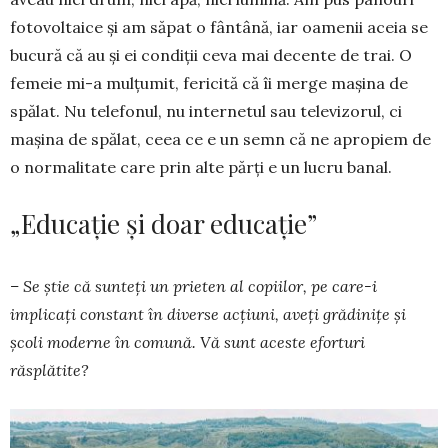
fotovoltaice și am săpat o fântână, iar oamenii aceia se
bucură că au și ei condiții ceva mai decente de trai. O
femeie mi-a mulțumit, fericită că îi merge mașina de
spălat. Nu telefonul, nu internetul sau televizorul, ci
mașina de spălat, ceea ce e un semn că ne apropiem de
o normalitate care prin alte părți e un lucru banal.
„Educație și doar educație”
– Se știe că sunteți un prieten al copiilor, pe care-i
implicați constant în diverse acțiuni, aveți grădinițe și
școli moderne în comună. Vă sunt aceste eforturi
răsplătite?