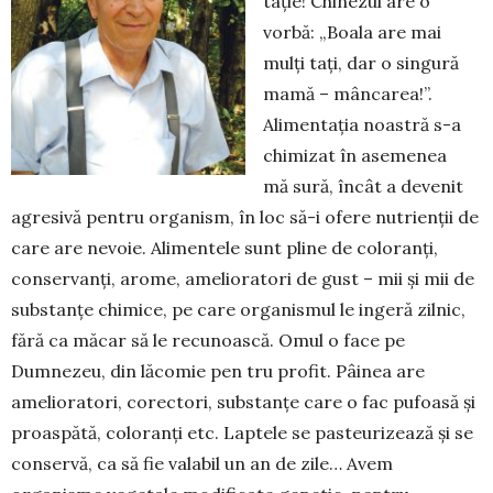
taţie! Chinezul are o
vorbă: „Boala are mai
mulţi taţi, dar o singură
mamă – mâncarea!”.
Alimentaţia noastră s-a
chimizat în asemenea
mă­ sură, încât a devenit
agresivă pentru organism, în loc să-i ofere nutrienţii de
care are nevoie. Ali­mentele sunt pline de coloranţi,
conservanţi, arome, amelioratori de gust – mii şi mii de
substanţe chimice, pe care organismul le in­geră zilnic,
fără ca măcar să le recunoască. Omul o face pe
Dumnezeu, din lăcomie pen­­ tru profit. Pâinea are
amelio­ratori, corectori, sub­stanţe care o fac pufoasă şi
proaspătă, coloranţi etc. Laptele se pasteurizează şi se
conservă, ca să fie valabil un an de zile… Avem