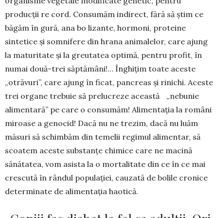
organisme vegetale modificate genetic, pentru
produc­ţii re­ cord. Consumăm indirect, fără să ştim ce
băgăm în gură, ana­ bo­ lizante, hormoni, proteine
sintetice şi somnifere din hrana animalelor, care ajung
la maturitate şi la greu­tatea optimă, pentru profit, în
nu­mai două-trei săptă­mâni!… Înghi­ţim toa­te aceste
„otră­vuri”, care ajung în ficat, pancreas şi rinichi. Aceste
trei organe trebuie să pre­­lu­cre­ze această „ne­bu­nie
alimen­ta­ră” pe care o consu­măm! Ali­mentaţia la ro­mâni
miroase a ge­no­cid! Dacă nu ne trezim, dacă nu luăm
mă­suri să schim­băm din te­melii regimul ali­mentar, să
scoa­tem aces­te substan­ţe chimice care ne ma­cină
sănătatea, vom asista la o mortalitate din ce în ce mai
cres­cută în rândul popu­laţiei, cau­zată de bolile cronice
deter­minate de alimentaţia haotică.