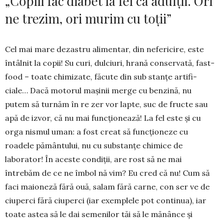
„Copiii fac diabet la fel ca adulții. Ori
ne trezim, ori murim cu toții”
Cel mai mare dezastru alimen­tar, din nefericire, este
întâlnit la copii! Su­ curi, dulciuri, hrană con­servată, fast-
food – toate chimi­zate, făcute din sub­ stanţe arti­fi­
ciale… Dacă motorul maşinii mer­ge cu benzină, nu
putem să tur­năm în re­ zer­ vor lapte, suc de fructe sau
apă de izvor, că nu mai func­ţio­nează! La fel este şi cu
orga­­ nismul uman: a fost creat să func­ţioneze cu
roadele pământului, nu cu substanţe chimice de
laborator! În aceste condiţii, are rost să ne mai
întrebăm de ce ne îmbol­ nă­ vim? Eu cred că nu! Cum să
faci maioneză fără ouă, salam fără carne, con­ ser­ ve de
ciuperci fără ciuperci (iar exemplele pot continua), iar
toate astea să le dai semenilor tăi să le mănânce şi