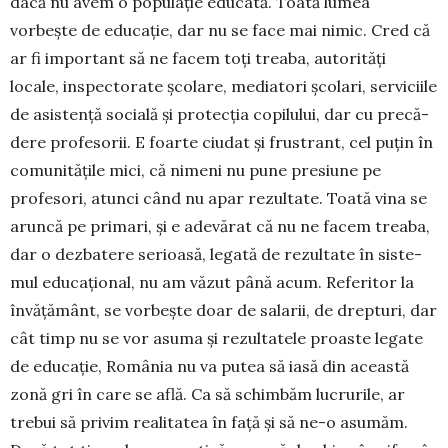
dacă nu avem o populație educată. Toată lumea
vorbește de educație, dar nu se face mai nimic. Cred că
ar fi important să ne facem toți treaba, autorități
locale, inspectorate școlare, mediatori școlari, serviciile
de asistență socială și protecția copilului, dar cu pre­că­
dere profesorii. E foarte ciudat și frustrant, cel puțin în
comunitățile mici, că nimeni nu pune presiune pe
profesori, atunci când nu apar rezultate. Toată vina se
aruncă pe primari, și e adevărat că nu ne facem treaba,
dar o dezbatere serioasă, legată de rezultate în sis­te­
mul educațional, nu am văzut până acum. Referitor la
învățământ, se vorbește doar de salarii, de drepturi, dar
cât timp nu se vor asuma și rezultatele proas­te legate
de educație, România nu va putea să ia­să din această
zo­nă gri în care se află. Ca să schimbăm lucrurile, ar
trebui să privim realitatea în față și să ne-o asumăm.