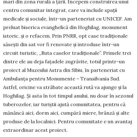
mari din zona rurală a țării. Începem construirea unui
centru comunitar integrat, care va include spații
medicale și sociale, într-un par­te­ne­riat cu ­UNICEF. Am
preluat biserica evanghelică din Hoghilag, monument
istoric, și o re­facem. Prin PNRR, opt case tradiționale
săsești din sat vor fi renovate și introduse într-un
circuit turistic, „Ruta caselor tra­diționale”. Pri­mele trei
dintre ele au deja fațadele zugrăvite, totul printr-un
proiect al Muzeului Astra din Sibiu, în parteneriat cu
Am­bu­lanța pentru Monumente – Transilvania Sud.
Astfel, oricine va străbate această rută va ajunge și la
Hoghilag. Și asta în tot timpul anu­lui, nu doar în sezonul
tuberozelor, iar turiștii ajută comunitatea, pentru că
mănâncă aici, dorm aici, cumpără mie­­re, brânză și alte
produse de la localnici. Pentru comunitate e un avantaj
extraordinar acest proiect.