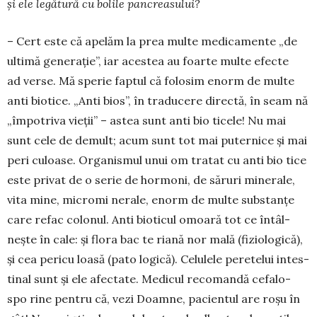
și ele legătură cu bolile pancreasu­lui?
– Cert este că apelăm la prea multe medicamente „de
ultimă ge­ne­raţie”, iar acestea au foarte multe efecte
ad­ verse. Mă sperie fap­tul că folosim enorm de multe
anti­ biotice. „Anti bios”, în tradu­cere directă, în­ seam­ nă
„împotriva vieţii” – astea sunt anti­ bio­ ticele! Nu mai
sunt cele de demult; acum sunt tot mai pu­ternice şi mai
peri­ culoase. Orga­nismul unui om tratat cu anti­ bio­ tice
este privat de o serie de hor­moni, de săruri mine­rale,
vita­ mine, micromi­ nerale, enorm de multe substanţe
care refac colonul. Anti­ bioticul omoară tot ce întâl­
neşte în cale: şi flora bac­ te­ riană nor­ mală (fiziologică),
şi cea peri­cu­ loasă (pato­ logică). Celulele pe­re­telui intes­
tinal sunt şi ele afec­tate. Medicul recomandă cefalo­
spo­ rine pentru că, vezi Doamne, pacientul are roşu în