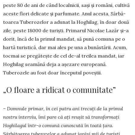
peste 80 de ani de când localnicii, sași și români, cultivă
aceste flori delicate și parfumate. Anul acesta, Sărbă­
toa­rea Tuberozelor a adunat la Hoghilag, în doar două
zile, peste 18000 de turiști. Primarul Nicolae Lazăr și-a
dorit, încă de la primul mandat, să pună comu­na pe o
hartă turistică, dar mai ales pe una a bunăstării. Acum,
tocmai se pregătește de cel de-al treilea mandat, iar
Hoghi­lag seamănă deja a așezare europeană.
Tuberozele au fost doar începutul poveștii.
„O floare a ridicat o comunitate”
– Domnule primar, în cei patru ani trecuți de la primul
nostru interviu, îmi pare că ați reușit să transformați
Hoghilagul într-o comună cunos­cută în toată țara.
Sărbătoarea tuberozelor a adunat iarăși mii de turiști.