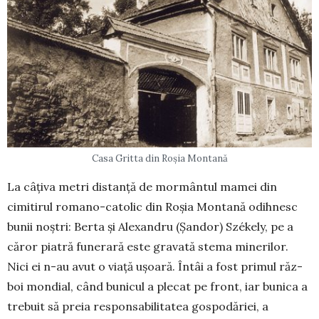
Casa Gritta din Roșia Montană
La câțiva metri distanță de mormântul mamei din
cimitirul romano-catolic din Roșia Mon­tană odihnesc
bunii noștri: Berta și Alexandru (Șandor) Székely, pe a
căror piatră fune­rară este gravată stema mine­rilor.
Nici ei n-au avut o viață ușoară. Întâi a fost primul răz­
boi mondial, când bunicul a ple­cat pe front, iar bunica a
tre­buit să preia responsa­bilita­tea gospodăriei, a