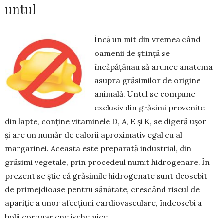
untul
Încă un mit din vremea când
oamenii de știință se
încăpățânau să arunce anatema
asupra grăsimilor de origine
animală. Untul se compune
exclusiv din gră­simi provenite
din lapte, conține vita­mi­nele D, A, E și K, se digeră ușor
și are un număr de calorii aproxi­mativ egal cu al
margarinei. Aceasta este pre­pa­rată industrial, din
grăsimi ve­getale, prin procedeul numit hi­dro­genare. În
prezent se știe că grăsimile hidroge­nate sunt deosebit
de primejdioase pentru sănătate, cres­când riscul de
apariție a unor afecțiuni cardio­vas­culare, îndeosebi a
bolii coronariene ischemice.