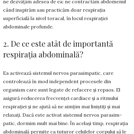
ne dezvățăm adesea de ea: ne contractăm abdomenul
când inspirăm sau practicăm doar respirația
superficială la nivel toracal, în locul respirației
abdominale profunde.
2. De ce este atât de importantă
respirația abdominală?
Ea activează sistemul nervos parasimpatic, care
controlează în mod independent procesele din
organism care sunt legate de refacere și repaos. El
asigură reducerea frecvenței cardiace și a ritmului
respirației și ne ajută să ne simțim mai liniștiți și mai
relaxați. Dacă este activat sis­temul nervos para­sim­
patic, dormim mult mai bine. În același timp, respirația
abdo­minală permite ca tuturor ce­lulelor corpului să le