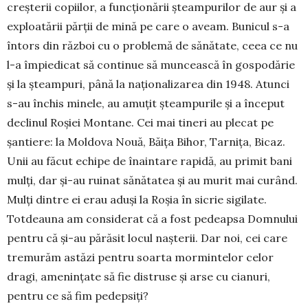
creșterii co­piilor, a funcționării șteampu­rilor de aur și a
exploatării părții de mină pe care o aveam. Bu­nicul s-a
întors din război cu o pro­blemă de sănătate, ceea ce nu
l-a împiedicat să continue să muncească în gospodărie
și la șteampuri, până la naționa­lizarea din 1948. Atunci
s-au închis minele, au amuțit șteam­purile și a început
declinul Ro­șiei Montane. Cei mai tineri au plecat pe
șantiere: la Moldova Nouă, Băița Bihor, Tarnița, Bi­caz.
Unii au făcut echipe de înaintare rapidă, au primit bani
mulți, dar și-au ruinat sănătatea și au murit mai curând.
Mulți dintre ei erau aduși la Ro­șia în sicrie sigilate.
Totdea­una am considerat că a fost pe­deapsa Domnului
pentru că și-au pără­sit locul nașterii. Dar noi, cei care
tremurăm astăzi pentru soar­ta mormintelor celor
dragi, amenințate să fie distruse și arse cu cianuri,
pentru ce să fim pe­depsiți?