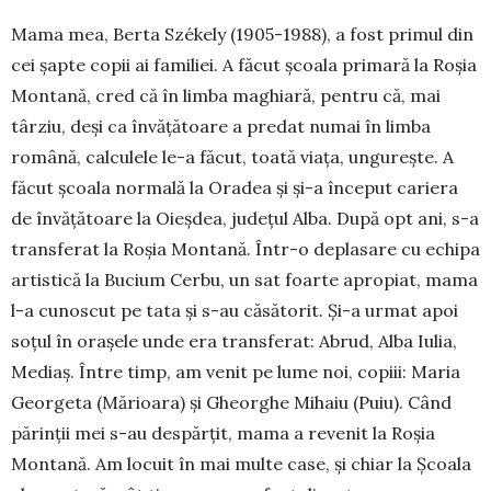
Mama mea, Berta Székely (1905-1988), a fost primul din
cei șapte copii ai familiei. A făcut școala primară la Roșia
Montană, cred că în limba ma­ghiară, pentru că, mai
târziu, deși ca învățătoare a predat numai în limba
română, calcu­lele le-a făcut, toată viața, un­gu­rește. A
făcut școala normală la Oradea și și-a început cariera
de învățătoare la Oieșdea, ju­de­țul Alba. După opt ani, s-a
transferat la Roșia Montană. Într-o deplasare cu echipa
artis­tică la Bucium Cerbu, un sat foarte apropiat, mama
l-a cunoscut pe tata și s-au căsătorit. Și-a urmat apoi
soțul în orașele unde era transferat: Abrud, Alba Iulia,
Mediaș. Între timp, am venit pe lume noi, copiii: Maria
Georgeta (Mărioara) și Gheorghe Mihaiu (Puiu). Când
părinții mei s-au despărțit, mama a revenit la Roșia
Montană. Am locuit în mai multe case, și chiar la Școa­la