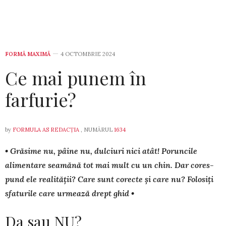
FORMĂ MAXIMĂ
4 OCTOMBRIE 2024
Ce mai punem în
farfurie?
by
FORMULA AS REDACȚIA
, NUMĂRUL
1634
• Grăsime nu, pâine nu, dulciuri nici atât! Poruncile
alimentare sea­mă­nă tot mai mult cu un chin. Dar cores­
pund ele realității? Care sunt corecte și care nu? Folosiți
sfa­tu­rile care urmea­ză drept ghid •
Da sau NU?