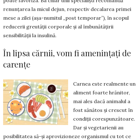
poate favoriza. Ba chiar unii specialiști recomandă
renunțarea la micul dejun, respectiv decalarea primei
mese a zilei (așa-numitul „post temporar”), în scopul
reducerii greutății corporale și al îmbunătățirii
sensibilității la insulină.
În lipsa cărnii, vom fi amenințați de
carențe
Carnea este realmente un
aliment foarte hrănitor,
mai ales dacă animalul a
fost sănătos și crescut în
condiții corespunzătoare.
Dar și vegetarienii au
posi­bilitatea să-și aprovizioneze organismul cu tot ce