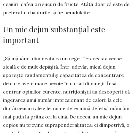
ceaiuri, cafea ori sucuri de fructe. Atâta doar că este de
preferat ca băuturile să fie neîn­dul­cite.
Un mic dejun substanțial este
important
„Să mănânci dimineața ca un rege…” – această veche
zicală e de mult depășită. Într-adevăr, micul dejun
sporește randa­men­tul și capacitatea de concentrare
de care avem mare nevoie în cursul dimi­neții. Însă,
contrar opi­niilor cu­rente, nutriționiștii au descoperit că
ingerarea unui număr impresionant de calorii la cele
dintâi ceasuri ale zilei nu ne determină defel să mâncăm
mai puțin la prânz ori la cină. De aceea, un mic dejun
copios nu previne supra­ponderalitatea, ci dimpotrivă, o