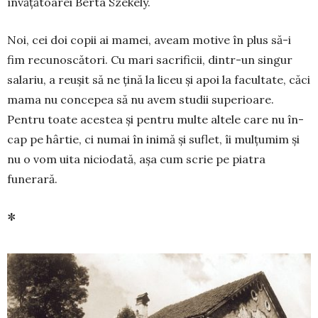
învățătoarei Berta Székely.
Noi, cei doi copii ai mamei, aveam motive în plus să-i
fim recunoscători. Cu mari sacrificii, dintr-un singur
salariu, a reușit să ne țină la liceu și apoi la facultate, căci
ma­ma nu con­cepea să nu avem studii supe­rioare.
Pentru toate acestea și pentru multe altele care nu în­
cap pe hârtie, ci numai în inimă și suflet, îi mul­țumim și
nu o vom uita niciodată, așa cum scrie pe piatra
funerară.
*