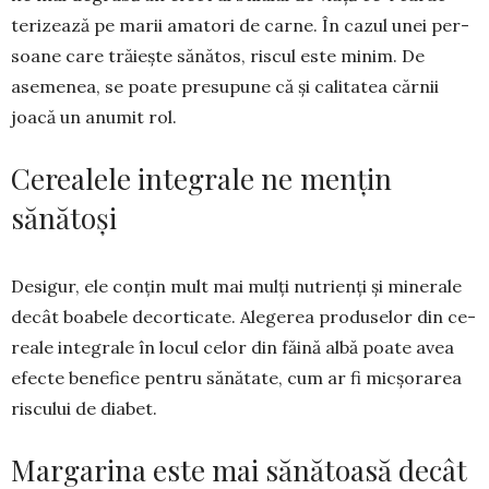
teri­zează pe marii amatori de carne. În cazul unei per­
soane care trăiește sănătos, riscul este minim. De
asemenea, se poate presupune că și calitatea cărnii
joacă un anumit rol.
Cerealele integrale ne mențin
sănătoși
Desigur, ele conțin mult mai mulți nu­trienți și minerale
decât boabele de­cor­ticate. Alegerea pro­du­selor din ce­
reale integrale în locul celor din făină albă poate avea
efecte benefice pentru sănă­tate, cum ar fi mic­șorarea
ris­cului de ­diabet.
Margarina este mai sănătoasă decât