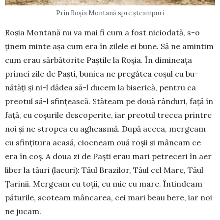
Prin Roșia Montană spre șteampuri
Roșia Montană nu va mai fi cum a fost niciodată, s-o
ținem minte așa cum era în zilele ei bune. Să ne amintim
cum erau sărbătorite Paștile la Roșia. În dimineața
primei zile de Paști, bunica ne pregătea coșul cu bu­
nătăți și ni-l dădea să-l ducem la biserică, pentru ca
preotul să-l sfințească. Stăteam pe două rânduri, față în
față, cu co­șurile descoperite, iar preotul trecea printre
noi și ne stro­pea cu agheasmă. După aceea, mergeam
cu sfinți­tura acasă, ciocneam ouă roșii și mâncam ce
era în coș. A doua zi de Paști erau mari petreceri în aer
liber la tăuri (lacuri): Tăul Brazilor, Tăul cel Mare, Tăul
Țarinii. Mergeam cu toții, cu mic cu mare. Întindeam
păturile, scoteam mâncarea, cei mari beau bere, iar noi
ne jucam.