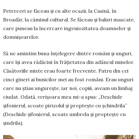
Petreceri se făceau și cu alte ocazii, la Casină, în
Broadăr, la căminul cultural. Se făceau și baluri mas­cate,
care puneau la încercare ingeniozitatea doam­nelor și
domnișoarelor.
Să ne amintim buna înțelegere dintre români și un­guri,
care își avea rădăcini în frățietatea din adâncul minelor.
Căsătoriile mixte erau foarte frecvente. Patru din cei
cinci gineri ai bunicilor mei au fost români. Erau unguri
care nu știau ungurește, iar noi, copiii, aveam un limbaj
ciudat. Odată, verișoara mea mi-a spus: „Deschide
șifonierul, scoate pirizolul și prop­tește cu șchindrila”
(Deschide șifonierul, scoate um­brela și proptește cu
șindrila).