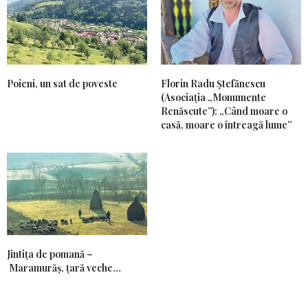
Poieni, un sat de poveste
Florin Radu Ștefănescu
(Asociația „Monumente
Renăscute”): „Când moare o
casă, moare o întreagă lume”
Jintiţa de pomană –
Maramurăş, ţară veche…