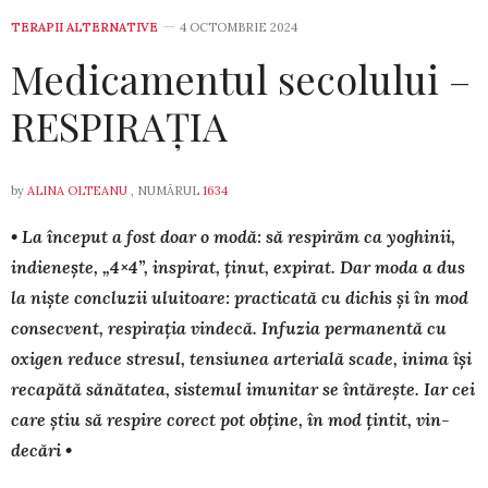
TERAPII ALTERNATIVE
4 OCTOMBRIE 2024
Medicamentul secolului –
RESPIRAȚIA
by
ALINA OLTEANU
, NUMĂRUL
1634
• La început a fost doar o modă: să respirăm ca yo­ghinii,
in­dienește, „4×4”, inspirat, ținut, expirat. Dar mo­da a dus
la niș­te con­cluzii uluitoare: practicată cu di­chis și în mod
con­sec­vent, respirația vindecă. Infuzia per­manentă cu
oxigen re­duce stresul, tensiunea arte­rială scade, inima își
recapătă să­nătatea, sistemul imu­nitar se întărește. Iar cei
care știu să res­pire corect pot obține, în mod țintit, vin­
decări •