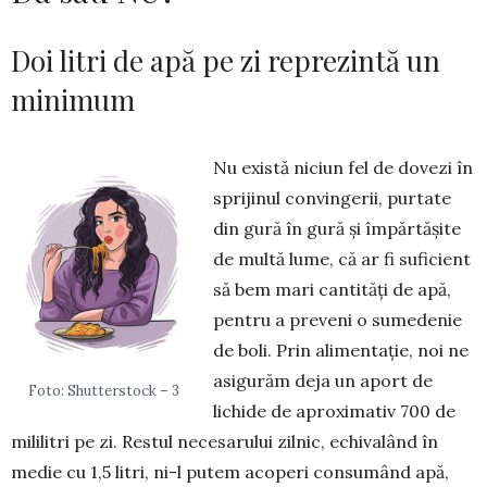
Doi litri de apă pe zi reprezintă un
minimum
Nu există niciun fel de dovezi în
sprijinul con­vingerii, purtate
din gură în gură și împărtășite
de multă lume, că ar fi suficient
să bem mari cantități de apă,
pentru a preveni o sumedenie
de boli. Prin alimentație, noi ne
asi­gurăm deja un aport de
Foto: Shutterstock – 3
lichide de apro­ximativ 700 de
mililitri pe zi. Res­tul necesarului zilnic, echivalând în
medie cu 1,5 litri, ni-l putem acoperi consumând apă,