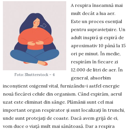
A respira înseamnă mai
mult decât a lua aer.
Este un proces esențial
pentru su­praviețuire. Un
adult inspiră și expiră de
aproximativ 10 până la 15
ori pe minut. În medie,
respirăm în fiecare zi
12.000 de litri de aer. În
Foto: Shutterstock – 4
general, absorbim
inconștient oxigenul vital, furnizându-i astfel energie
nouă fiecărei celule din organism. Când expirăm, aerul
uzat este eliminat din sânge. Plămânii sunt cel mai
important organ respirator și sunt localizați în trunchi,
unde sunt protejați de coaste. Dacă avem grijă de ei,
vom duce o viață mult mai sănătoasă. Dar a respira