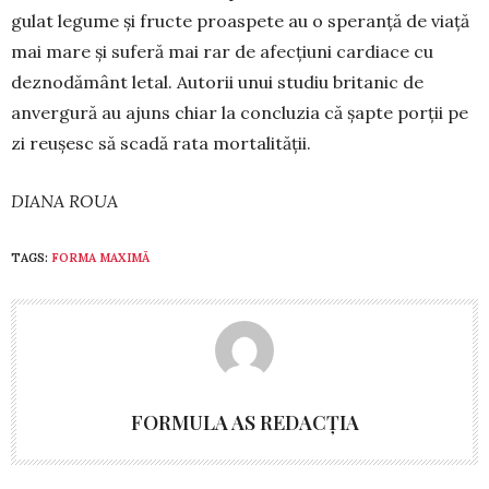
gu­lat le­gume și fructe proas­­pete au o speranță de viață
mai mare și su­feră mai rar de afec­țiuni cardiace cu
deznodământ letal. Autorii unui studiu britanic de
anvergură au ajuns chiar la concluzia că șapte porții pe
zi reu­șesc să scadă rata mortalității.
DIANA ROUA
TAGS:
FORMA MAXIMĂ
FORMULA AS REDACȚIA