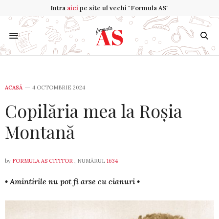
Intra
aici
pe site ul vechi "Formula AS"
ACASĂ
4 OCTOMBRIE 2024
Copilăria mea la Roșia
Montană
by
FORMULA AS CITITOR
, NUMĂRUL
1634
• Amintirile nu pot fi arse cu cianuri •