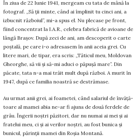
În ziua de 22 Iunie 1941, mergeam cu tata de mână la
fotograf. „Să ții minte, când ai împlinit tu cinci ani, a
izbucnit războiul”, mi-a spus el. Nu plecase pe front,
fiind con­centrat la I.A.R., celebra fa­bri­că de avioane de
lângă Brașov. După zeci de ani, am desco­pe­rit o carte
poștală, pe care i-o adresasem în anii aceia grei. Cu
litere mari, de tipar, era scris: „Tăticul meu, Moldovan
Gheorghe, să vii și să-mi aduci o păpușă mare”. Din
păcate, tata n-a mai trăit mult după război. A murit în
1947, după ce familia noastră se destră­mase.
Au urmat anii grei, ai foa­metei, când salariul de învăță­
toare al mamei abia ne-ar fi ajuns de două ferdele de
grâu. Îngerii noștri păzitori, dar nu numai ai mei și ai
fratelui meu, ci și ai verilor noștri, au fost bunica și
bunicul, părinții ma­mei din Roșia Montană.