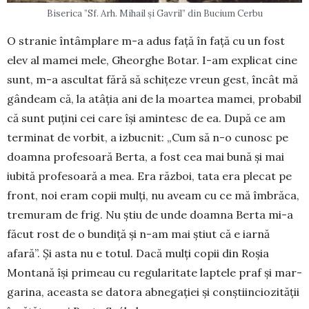
Biserica ”Sf. Arh. Mihail și Gavril” din Bucium Cerbu
O stranie întâmplare m-a adus față în față cu un fost
elev al mamei mele, Gheorghe Botar. I-am explicat cine
sunt, m-a ascultat fără să schițeze vreun gest, încât mă
gândeam că, la atâția ani de la moartea mamei, probabil
că sunt puțini cei care își amintesc de ea. După ce am
terminat de vorbit, a izbucnit: „Cum să n-o cunosc pe
doamna profesoară Berta, a fost cea mai bună și mai
iubită profesoară a mea. Era război, tata era plecat pe
front, noi eram copii mulți, nu aveam cu ce mă îmbrăca,
tremuram de frig. Nu știu de unde doamna Berta mi-a
făcut rost de o bun­diță și n-am mai știut că e iarnă
afară”. Și asta nu e totul. Dacă mulți copii din Roșia
Montană își primeau cu regu­laritate lapte­le praf și mar­
garina, aceasta se datora ab­ne­gației și conștiinciozității