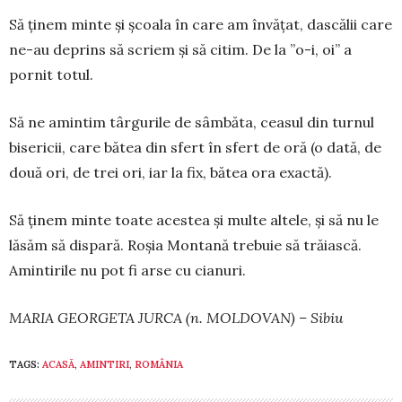
Să ținem minte și școala în care am învățat, dascălii care
ne-au deprins să scriem și să citim. De la ­”o-i, oi” a
pornit totul.
Să ne amintim târgurile de sâmbăta, ceasul din turnul
bisericii, care bătea din sfert în sfert de oră (o dată, de
două ori, de trei ori, iar la fix, bătea ora ­exac­tă).
Să ținem minte toate acestea și multe altele, și să nu le
lăsăm să dispară. Roșia Montană trebuie să trăiască.
Amintirile nu pot fi arse cu cianuri.
MARIA GEORGETA JURCA (n. MOLDOVAN) – Sibiu
TAGS:
ACASĂ
,
AMINTIRI
,
ROMÂNIA