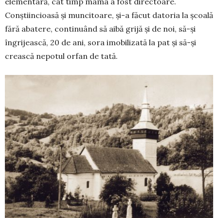
elementară, cât timp mama a fost directoare.
Conștiincioasă și muncitoare, și-a făcut datoria la școa­lă
fără abatere, continuând să aibă grijă și de noi, să-și
îngrijească, 20 de ani, sora imo­bilizată la pat și să-și
crească nepotul orfan de tată.