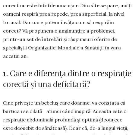
corect nu este întotdeauna ușor. Din câte se pare, mulți
oameni respiră prea repede, prea superficial, la nivel
toracal. Dar oare putem învăța cum să respirăm
corect? Vă propunem o amănunțire a problemei,
printr-un set de întrebări și răspunsuri oferite de
specialiștii Organizației Mon­diale a Sănătății în vara
acestui an.
1. Care e diferența dintre o respirație
corectă și una deficitară?
Cine privește un bebeluș care doarme, va constata că
burtica i se dilată atunci când inspiră. Aceasta este o
respirație abdominală profundă și optimă (deoarece
este deosebit de sănătoasă). Doar că, de-a lungul vieții,