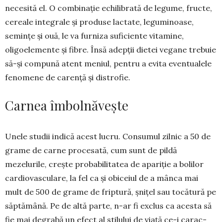
necesită el. O combinație echilibrată de legume, fruc­te,
cereale integrale și produse lactate, leguminoase,
semințe și ouă, le va furniza suficiente vitamine,
oligoelemente și fibre. Însă adepții dietei vegane trebuie
să-și compună atent meniul, pentru a evita eventualele
fenomene de ca­rență și distrofie.
Carnea îmbolnăvește
Unele studii indică acest lucru. Consumul zilnic a 50 de
grame de carne procesată, cum sunt de pildă
mezelurile, crește probabilitatea de apariție a bolilor
cardio­vas­culare, la fel ca și obiceiul de a mânca mai
mult de 500 de grame de friptură, șnițel sau tocătură pe
săptă­mână. Pe de altă parte, n-ar fi exclus ca acesta să
fie mai degrabă un efect al stilului de viață ce-i carac­