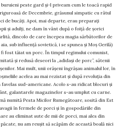
m buruieni peste gard și-l priveam cum le toacă rapid
 friguroasă de Decembrie, grăsunul simpatic cu râtul
eci de bucăți. Apoi, mai departe, erau preparați
copii și adulți, ne dam în vânt după o foiță de șorici
ârlită, dincolo de care începea magia sărbătorilor de
a, sub influență sovietică, i se spunea și Moș Gerilă)
ar fi fost tăiat un porc. În timpul regimului comunist,
imitată și redusă deseori la „adidași de porc”, sătenii
șenilor. Mai mult, unii orășeni îngrășau animalul lor, în
șmeliile acelea au mai rezistat și după revoluția din
a favelas sud-americane. Acolo s-au ridicat blocuri și
avânt, galantarele magazinelor s-au umplut cu carne.
imă numită Pesta Micilor Rumegătoare, sosită din Est
avagii în fermele de porci și în gospodăriile din
are au eliminat sute de mii de porci, mai ales din
in păcate, nu am reușit să scăpăm de această boală nici