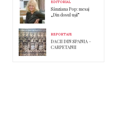
EDITORIAL
Sânziana Pop: mesaj
„Din dosul ușii”
REPORTAJE
DACII DIN SPANIA –
CARPETANII