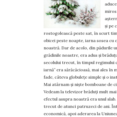
aducea
miros 
aștern
și pe 
rostogolească peste sat, în scurt tim
obicei peste noapte, iarna sosea cu ce
noastră. Dar de acolo, din pădurile un
grădinile noastre, era adus și brăduțu
secolului trecut, în timpul regimului
iarnă” era sărăcăcioasă, mai ales în m
fade, câteva globulețe simple și o ins
Mai atârnam și niște bomboane de cioc
Vedeam la televizor brăduți mult mai
efectul asupra noastră era unul slab.
trecut de atunci patruzeci de ani. Înt
economică, apoi aderarea la Uniunea