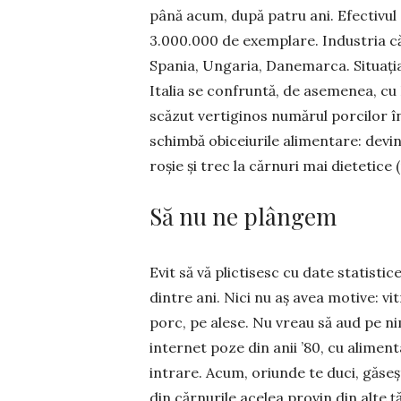
până acum, după patru ani. Efectivul 
3.000.000 de exemplare. Industria căr
Spania, Ungaria, Danemarca. Situația 
Italia se confruntă, de asemenea, cu
scăzut vertiginos numărul porcilor în
schimbă obiceiurile alimentare: devi
roșie și trec la cărnuri mai dietetice (
Să nu ne plângem
Evit să vă plictisesc cu date statistic
dintre ani. Nici nu aș avea motive: vi
porc, pe alese. Nu vreau să aud pe ni
internet poze din anii ’80, cu aliment
intrare. Acum, oriunde te duci, găs
din cărnurile acelea provin din alte ț