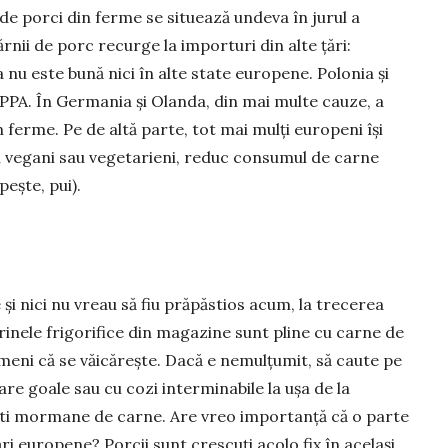
de porci din ferme se situează undeva în jurul a
nii de porc recurge la importuri din alte țări:
nu este bună nici în alte state europene. Polonia și
 PPA. În Germania și Olanda, din mai multe cauze, a
 ferme. Pe de altă parte, tot mai mulți europeni își
n vegani sau vegetarieni, reduc consumul de carne
pește, pui).
e și nici nu vreau să fiu prăpăstios acum, la trecerea
trinele frigorifice din magazine sunt pline cu carne de
meni că se văi­cărește. Dacă e nemulțumit, să caute pe
are goale sau cu cozi interminabile la ușa de la
ești mormane de carne. Are vreo importanță că o parte
ări europene? Porcii sunt crescuți acolo fix în același