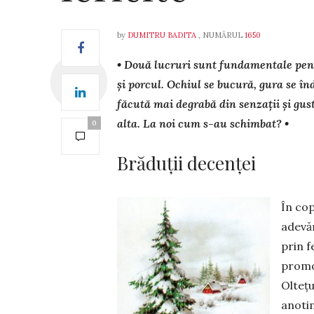
by
DUMITRU BADITA
, NUMĂRUL
1650
• Două lucruri sunt fundamentale pent
și porcul. Ochiul se bucură, gura se î
făcută mai degrabă din senzații și gust
alta. La noi cum s-au schimbat? •
0
Brăduții decenței
În cop
adevăr
prin f
promor
Oltețu
anotim