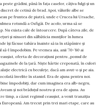
 peste grădini, până în fața caselor, câțiva fulgi și un
discret de cetină de brad. Apoi, vălurile albe se
eau pe fruntea de piatră, unde e Crucea lui Ursache,
culmea rotundă a Osfigăi. De acolo, urma să se
p. Nu exista cale de întoarcere. După câteva zile, de
țuri și ninsori din sălbăticia munților în lumea
de își făcuse tabăra înainte să ia în stăpânire și
l să-l împodobim. Pe vremea aia, anii ’70-’80 ai
 ceaușist, oferta de decorațiuni pentru „pomul de
agazinele de la țară. Niște hârtie creponată, în culori
talație electrică cu beculețe, dacă am avut-o și pe aia.
olată învelite în staniol. Era de ajuns pentru noi.
 bine împodobiți, dar cum imaginea era alb-negru,
 Aveam și noi brăduțul nostru și era de ajuns. Au
re timp, a căzut regimul ceaușist, a venit tranziția
 Europeană. Am trecut prin trei mari etape, care au