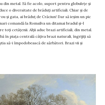
au din metal. Să fie acolo, suport pentru globulețe și
ce o diversitate de brăduți artificiali. Chiar și de
birou și gata, ai brăduț de Crăciun! Dar să ieșim un pic
rimari comandă la Romsilva un ditamai bradul și-l
toți cetățenii. Alții aduc brazi artificiali, din metal.
bă în piața centrală câțiva brazi naturali, îngrijiți să
tia să-i împodobească de sărbători. Brazi vii și