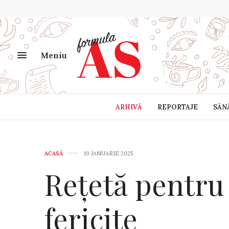
Meniu
ARHIVĂ
REPORTAJE
SĂN
ACASĂ
19 IANUARIE 2025
Rețetă pentru
fericite