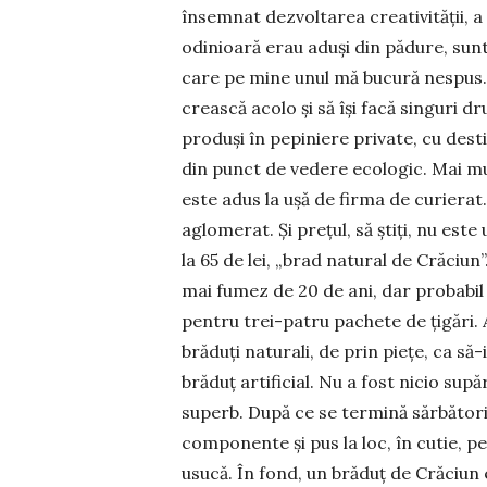
însemnat dezvoltarea creativității, a 
odinioară erau aduși din pădure, sunt
care pe mine unul mă bucură nespus. 
crească acolo și să își facă singuri 
produși în pepiniere private, cu dest
din punct de vedere ecologic. Mai mul
este adus la ușă de firma de curierat.
aglomerat. Și prețul, să știți, nu es
la 65 de lei, „brad natural de Crăciun”
mai fumez de 20 de ani, dar probabil 
pentru trei-patru pachete de țigări.
brăduți naturali, de prin piețe, ca s
brăduț artificial. Nu a fost nicio supă
superb. După ce se termină sărbătoril
componente și pus la loc, în cutie, p
usucă. În fond, un brăduț de Crăciun 