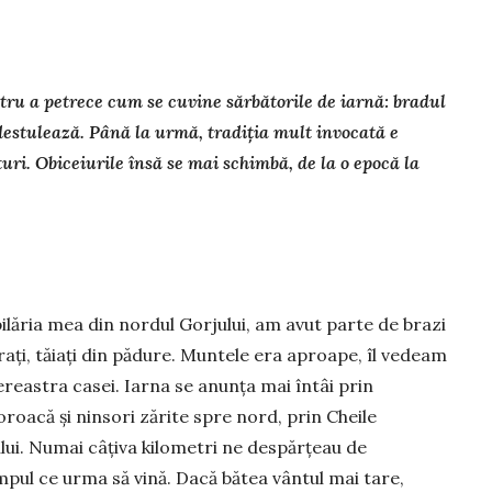
ru a petrece cum se cuvine sărbătorile de iarnă: bradul
ndestulează. Până la urmă, tradiția mult invocată e
uri. Obiceiurile însă se mai schimbă, de la o epocă la
ilăria mea din nordul Gorjului, am avut parte de brazi
ați, tăiați din pădure. Muntele era aproape, îl vedeam
ereastra casei. Iarna se anunța mai întâi prin
oacă și ninsori zărite spre nord, prin Cheile
lui. Numai câțiva kilometri ne despărțeau de
pul ce urma să vină. Dacă bătea vântul mai tare,