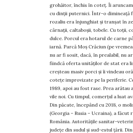
grohăitor, închis în coteț. Îi arunca
cu dinții puternici. Într-o dimineață
rozaliu era înjunghiat și tranșat în z
cârnații, caltaboșii, tobele. Cu toții, 
dulce. Porcul era hotarul de carne p
iarnă. Parcă Moș Crăciun (pe vremea ai
nu ar fi sosit, dacă, în prealabil, nu 
fiindcă oferta unităților de stat era l
creșteau masiv porci și îi vindeau oră
cotețe improvizate pe la periferie. Co
1989, apoi au fost rase. Prea arătau 
vile noi. Cu timpul, comerțul a luat 
Din păcate, începând cu 2018, o mol
(Georgia – Rusia – Ucraina), a făcut r
România. Autoritățile sanitar-veterin
județe din sudul și sud-estul țării. D