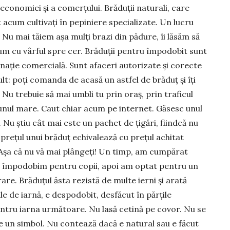
economiei și a comerțului. Brăduții naturali, care
 acum cultivați în pepiniere specializate. Un lucru
Nu mai tăiem așa mulți brazi din pădure, îi lăsăm să
drum cu vârful spre cer. Brăduții pentru împodobit sunt
inație comercială. Sunt afaceri autorizate și corecte
t: poți comanda de acasă un astfel de brăduț și îți
 Nu trebuie să mai umbli tu prin oraș, prin traficul
te unul mare. Caut chiar acum pe internet. Găsesc unul
. Nu știu cât mai este un pachet de țigări, fiindcă nu
prețul unui brăduț echivalează cu prețul achitat
 Așa că nu vă mai plângeți! Un timp, am cumpărat
ă-i împodobim pentru copii, apoi am optat pentru un
rare. Brăduțul ăsta rezistă de multe ierni și arată
e de iarnă, e despodobit, desfăcut în părțile
entru iarna următoare. Nu lasă cetină pe covor. Nu se
e un simbol. Nu contează dacă e natural sau e făcut