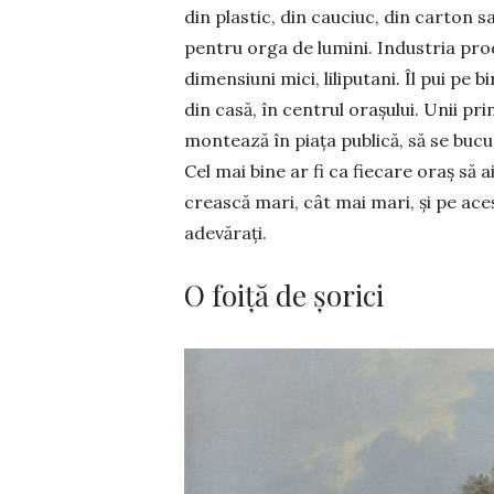
din plastic, din cauciuc, din carton s
pentru orga de lumini. Industria produ
dimensiuni mici, liliputani. Îl pui pe 
din casă, în centrul orașului. Unii p
montează în piața publică, să se bucure 
Cel mai bine ar fi ca fiecare oraș să ai
crească mari, cât mai mari, și pe aceș
adevărați.
O foiță de șorici