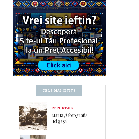
CELE MAI CITITE
REPORTAJE
Marta
și
fotografia
ucigașă