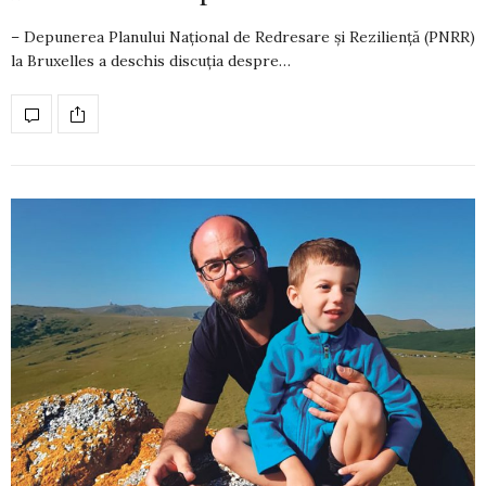
– Depunerea Planului Național de Redre­sa­re și Reziliență (PNRR)
la Bruxelles a des­chis discuția despre…