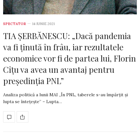
SPECTATOR
14 IUNIE 2021
TIA ȘERBĂNESCU: „Dacă pandemia
va fi ținută în frâu, iar rezultatele
economice vor fi de partea lui, Florin
Cîțu va avea un avantaj pentru
președinția PNL”
Analiza politică a lunii MAI „În PNL, taberele s-au împărțit și
lupta se întețește” – Lupta…