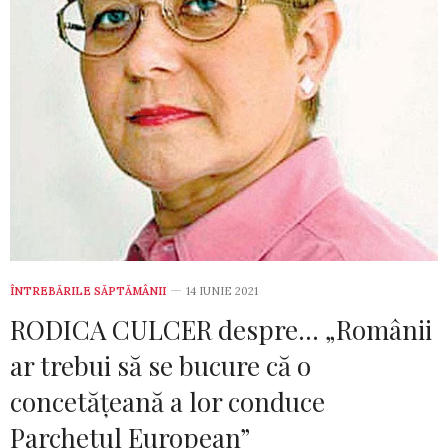
ÎNTREBĂRILE SĂPTĂMÂNII
14 IUNIE 2021
RODICA CULCER despre… „Românii
ar trebui să se bucure că o
concetățeană a lor conduce
Parchetul European”