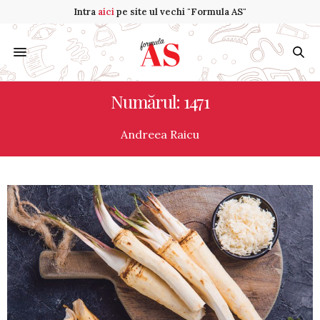
Intra
aici
pe site ul vechi "Formula AS"
Numărul: 1471
Andreea Raicu