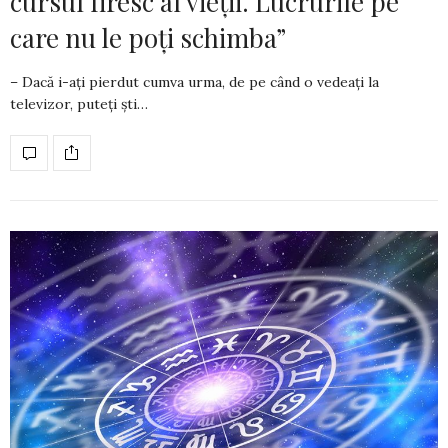
cursul firesc al vieții. Lucrurile pe
care nu le poți schimba”
– Dacă i-ați pierdut cumva urma, de pe când o vedeați la
televizor, puteți ști…