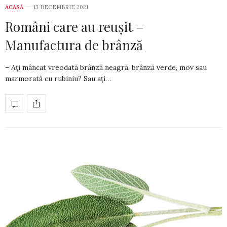
ACASĂ
13 DECEMBRIE 2021
Români care au reușit –
Manufactura de brânză
– Ați mâncat vreodată brânză neagră, brânză verde, mov sau
mar­mo­rată cu rubiniu? Sau ați…