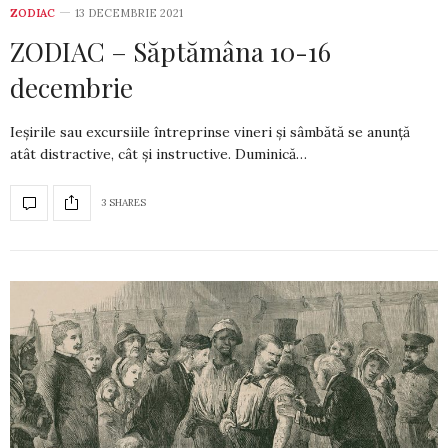
ZODIAC
13 DECEMBRIE 2021
ZODIAC – Săptămâna 10-16
decembrie
Ieșirile sau excursiile întreprinse vineri și sâm­bă­tă se anunță
atât distractive, cât și ins­truc­tive. Duminică…
3 SHARES