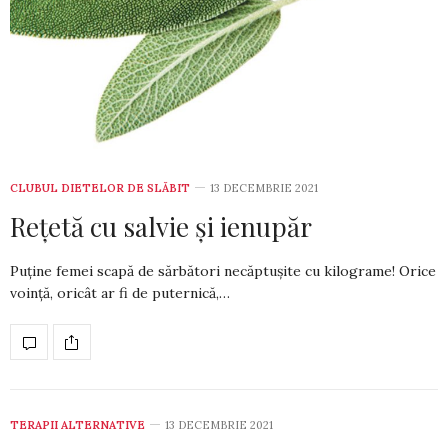
CLUBUL DIETELOR DE SLĂBIT
13 DECEMBRIE 2021
Rețetă cu salvie și ienupăr
Puține femei scapă de săr­bă­tori ne­căptușite cu kilo­gra­me! Ori­ce
voință, oricât ar fi de pu­ternică,…
TERAPII ALTERNATIVE
13 DECEMBRIE 2021