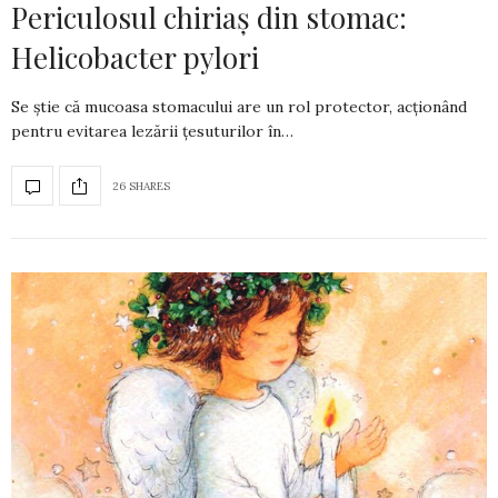
Periculosul chiriaș din stomac:
Helicobacter pylori
Se știe că mucoasa stomacului are un rol protector, acționând
pentru evitarea leză­rii țesuturilor în…
26 SHARES