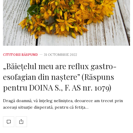
CITITORII RĂSPUND
31 OCTOMBRIE 2022
„Băiețelul meu are reflux gastro-
esofagian din naștere” (Răspuns
pentru DOINA S., F. AS nr. 1079)
Dragă doamnă, vă înțeleg neliniștea, deoarece am tre­cut prin
aceeași situație disperată, pentru că fetița…