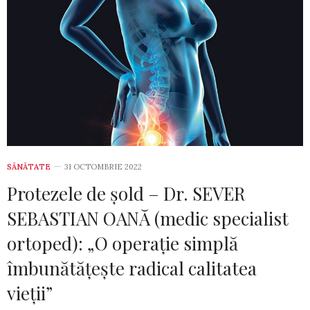
SĂNĂTATE
31 OCTOMBRIE 2022
Protezele de șold – Dr. SEVER
SEBASTIAN OANĂ (medic specialist
ortoped): „O operație simplă
îmbunătățește radical calitatea
vieții”