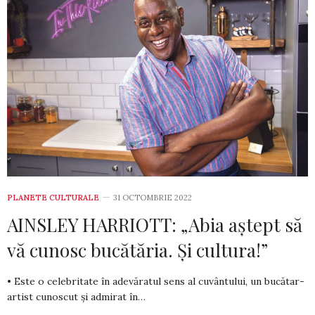
PLANETE CULTURALE
31 OCTOMBRIE 2022
AINSLEY HARRIOTT: „Abia aștept să
vă cunosc bucătăria. Și cultura!”
• Este o celebritate în adevăratul sens al cuvântului, un bucătar-
ar­tist cunoscut și admirat în…