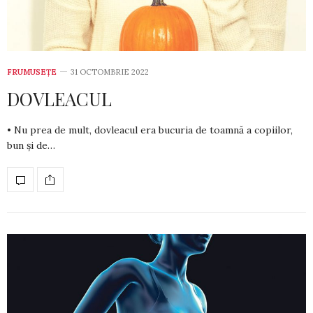
FRUMUSEȚE
31 OCTOMBRIE 2022
DOVLEACUL
• Nu prea de mult, dovleacul era bucuria de toamnă a co­piilor,
bun și de…