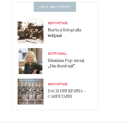
CELE MAI CITITE
REPORTAJE
Marta
și
fotografia
ucigașă
EDITORIAL
Sânziana Pop: mesaj
„Din dosul ușii”
REPORTAJE
DACII DIN SPANIA –
CARPETANII