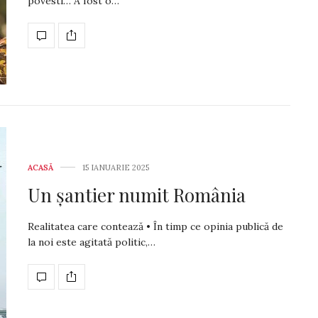
povesti… A fost o…
ACASĂ
15 IANUARIE 2025
Un șantier numit România
Realitatea care contează • În timp ce opinia publică de
la noi este agitată politic,…