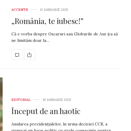
ACCENTE
12 IANUARIE 2025
„România, te iubesc!”
Că e vorba despre Oscaruri sau Globurile de Aur (ca să
ne limităm doar la…
EDITORIAL
10 IANUARIE 2025
Început de an haotic
Anularea prezidențialelor, în urma deciziei CCR, a
generat un haos politic cu grele consecințe pentru…