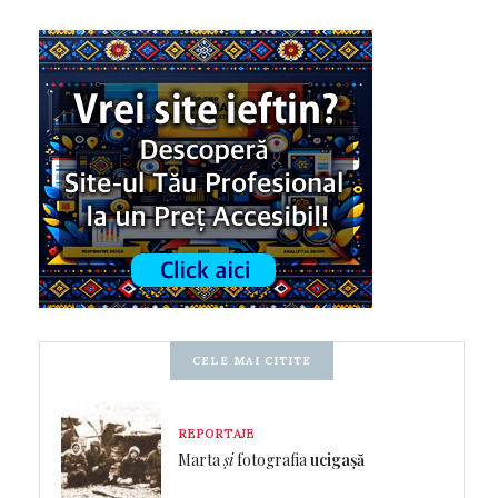
CELE MAI CITITE
REPORTAJE
Marta
și
fotografia
ucigașă