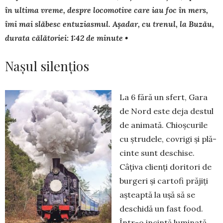
în ultima vreme, despre loco­mo­tive care iau foc în mers,
îmi mai slăbesc entuziasmul. Așa­dar, cu trenul, la Buzău,
durata călătoriei: 1:42 de minute •
Nașul silențios
La 6 fără un sfert, Gara
de Nord este deja destul
de animată. Chioșcurile
cu ștrudele, covrigi și plă­
cinte sunt deschise.
Câțiva clienți doritori de
bur­geri și cartofi prăjiți
așteaptă la ușă să se
deschidă un fast food.
Într-o incintă luminată,