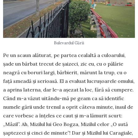
Bulevardul Gării
Pe un scaun alăturat, pe partea cealaltă a culoa­rului,
șade un bărbat trecut de șaizeci, zic eu, cu o pălărie
neagră cu boruri largi, bărbierit, mărunt la trup, cu o
față smeadă și serioasă. El a evaluat lu­cru­șoarele omului,
a aprins laterna, dar le-a așezat la loc, fără să cumpere.
Când m-a văzut uitându-mă pe geam ca să identific
numele gării unde trenul a oprit câteva minute, insul de
care vorbesc a înțeles ce caut și m-a lămurit scurt:
„Mâzil”. Ah, Mizilul lui Geo Bogza, Mizilul celor „O sută
șaptezeci și cinci de minute”! Dar și Mizilul lui Caragiale,