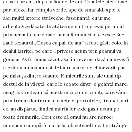
adăsta pe aici, du­pă milioane de ani. Coastele pietroase
par faleze, iar câmpia ver­de, ape de smarald. Apoi, e
aici multă isto­rie străveche, fasci­nan­tă, cu urme
arheologice lăsate de atâtea semin­ții ce s-au perindat
prin această mare răscruce a României, care este Bu­
zăul: tezaurul „Cloș­ca cu puii de aur” a fost găsit colo, în
dealul Is­triței, pe care-l privesc acum prin geamul va­
gonului. Aș fi rămas căzut așa, în reverie, da­că nu m-aș fi
trezit cu un mănunchi de lu­crușoare, de chinezării, pus
pe măsuța dintre scaune. Nimicurile sunt ale unui tip
destul de în vârstă, care le scoate dintr-o geantă mare,
neagră. Credeam că acești mici comercianți, care vând
prin trenuri lanterne, carnețele, portofele și te mai miri
ce, au dispărut, fiindcă marfa lor e de găsit acum pe
toate drumurile. Cert este că omul nu are noroc:
nimeni nu cumpără micile lui obiecte ieftine. Le strânge