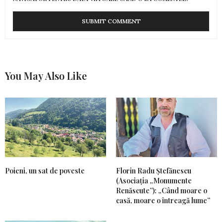
You May Also Like
Poieni, un sat de poveste
Florin Radu Ștefănescu
(Asociația „Monumente
Renăscute”): „Când moare o
casă, moare o întreagă lume”