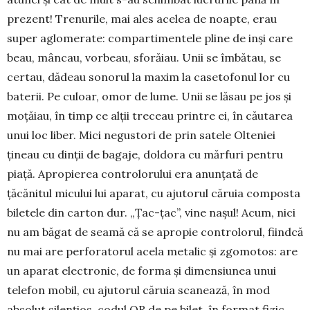
prezent! Trenurile, mai ales acelea de noapte, erau
super aglomerate: compartimentele pline de inși care
beau, mâncau, vorbeau, sforăiau. Unii se îmbătau, se
certau, dă­deau sonorul la maxim la casetofonul lor cu
baterii. Pe culoar, omor de lume. Unii se lăsau pe jos și
mo­țăiau, în timp ce alții treceau printre ei, în căutarea
unui loc liber. Mici negustori de prin satele Olteniei
țineau cu dinții de bagaje, doldora cu mărfuri pentru
piață. Apropierea con­tro­lorului era anunțată de
țăcănitul micului lui aparat, cu ajutorul căruia composta
biletele din carton dur. „Țac-țac”, vine nașul! Acum, nici
nu am băgat de sea­mă că se apropie controlorul, fiindcă
nu mai are perforatorul acela metalic și zgomotos: are
un apa­rat electronic, de forma și dimensiunea unui
telefon mobil, cu ajutorul căruia scanează, în mod
absolut silențios, codul QR de pe bilet, în format fizic,