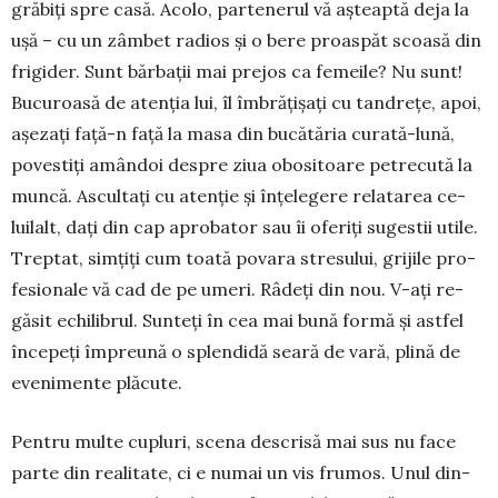
grăbiți spre casă. Acolo, par­tenerul vă așteaptă deja la
ușă – cu un zâm­bet radios și o bere proaspăt scoasă din
frigider. Sunt bărbații mai prejos ca femeile? Nu sunt!
Bucu­roasă de atenția lui, îl îmbrățișați cu tandrețe, apoi,
așezați față-n față la masa din bucătăria curată-lună,
povestiți amân­­doi despre ziua obo­sitoare petrecută la
mun­că. As­cul­tați cu a­ten­ție și înțelegere re­la­tarea ce­­
luilalt, dați din cap apro­bator sau îi o­fe­­riți sugestii utile.
Trep­­tat, simțiți cum toa­­tă povara stre­su­lui, grijile pro­
fe­sio­nale vă cad de pe u­meri. Râ­deți din nou. V-ați re­
găsit echilibrul. Sun­­teți în cea mai bu­nă formă și astfel
înce­peți îm­pre­u­nă o splen­didă seară de vară, plină de
eveni­mente plă­­cute.
Pentru multe cu­pluri, scena descrisă mai sus nu face
parte din realitate, ci e numai un vis frumos. Unul din­