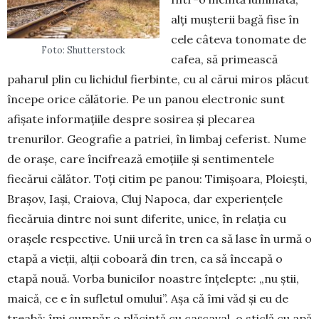
alți mușterii bagă fise în
cele câteva tonomate de
Foto: Shutterstock
cafea, să pri­meas­că
paharul plin cu lichidul fierbinte, cu al cărui miros plăcut
începe orice călătorie. Pe un pa­nou electronic sunt
afișate informațiile despre sosi­rea și plecarea
trenurilor. Geografie a patriei, în lim­baj ceferist. Nume
de orașe, care încifrează emo­țiile și sentimentele
fiecărui călător. Toți citim pe panou: Timișoara, Ploiești,
Brașov, Iași, Craio­va, Cluj Napoca, dar experiențele
fiecăruia dintre noi sunt diferite, unice, în relația cu
orașele respec­tive. Unii urcă în tren ca să lase în urmă o
etapă a vieții, alții coboară din tren, ca să înceapă o
etapă nouă. Vorba bunicilor noastre înțelepte: „nu știi,
mai­că, ce e în sufletul omului”. Așa că îmi văd și eu de
treabă: îmi cumpăr o plăcintă cu cașcaval, o sticlă cu apă