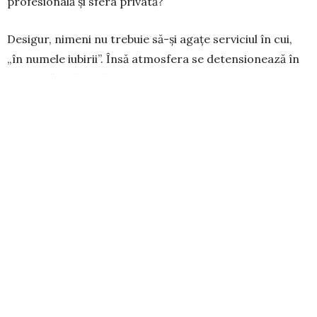
profesională și sfera privată?
Desigur, nimeni nu trebuie să-și agațe ser­viciul în cui,
„în numele iubirii”. Însă atmosfera se deten­sionează în
mare măsură dacă se consti­tuie niște oaze intangibile
ale relației de cuplu. Fie că stabiliți regula ca, în zilele de
lucru, amân­doi să ajungeți acasă cel mai târziu la 10
seara, că decideți ca la sfârșit de săptămână tele­foa­nele
mo­bile să rămână închise, ori hotărâți ca sâmbăta și
duminica să aparțină, în exclu­si­vitate, familiei. Esențialul
este ca viața în doi să beneficieze de structuri la fel de
ferme ca și pro­fesia. Vă ajută mult, dacă veți con­veni un
pro­gram echilibrat încă de la începutul săptămânii. Cine
și în ce zile va trebui să stea mai târziu la serviciu? În
care după-amiază v-ați planificat să faceți sport ori să
vă întâlniți cu prie­tenii? Pentru timpul liber, căutați acti­
vități care să vă placă la amândoi, cum ar fi o ieșire la