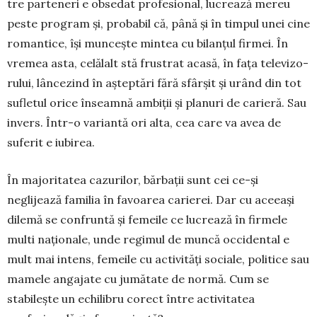
tre parteneri e obsedat profesional, lu­crează mereu
pes­te program și, probabil că, până și în timpul unei cine
romantice, își muncește min­tea cu bilanțul firmei. În
vre­mea asta, celălalt stă frus­trat acasă, în fața televi­zo­
rului, lâncezind în aștep­tări fără sfârșit și urând din tot
sufletul orice înseam­nă am­biții și planuri de carieră. Sau
invers. Într-o va­riantă ori alta, cea care va avea de
suferit e iubirea.
În majoritatea cazurilor, bărbații sunt cei ce-și
neglijează familia în favoarea carierei. Dar cu ace­eași
dilemă se confruntă și femeile ce lu­crează în firmele
multi naționale, unde regimul de muncă occidental e
mult mai intens, femeile cu activități sociale, politice sau
mamele anga­jate cu jumătate de normă. Cum se
stabilește un echilibru corect între activitatea