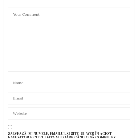
SALVEAZĂ-MI NUMELE, EMAILUL ȘI SITE-UL WEB ÎN ACEST
NAVIGATOR PENTRU DATA VIITOARE CÂND O SĂ COMENTEZ.