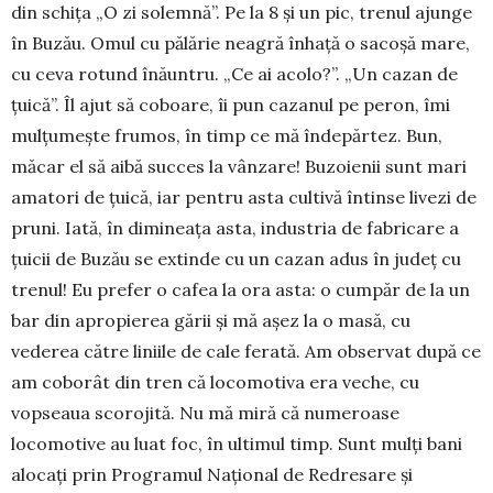
din schița „O zi solemnă”. Pe la 8 și un pic, trenul ajunge
în Buzău. Omul cu pălărie neagră înhață o sacoșă mare,
cu ceva rotund înăuntru. „Ce ai acolo?”. „Un cazan de
țuică”. Îl ajut să coboare, îi pun cazanul pe peron, îmi
mulțumește frumos, în timp ce mă îndepărtez. Bun,
măcar el să aibă suc­ces la vânzare! Buzoienii sunt mari
amatori de țui­că, iar pentru asta cultivă întinse livezi de
pruni. Iată, în dimineața asta, industria de fabricare a
țuicii de Buzău se extinde cu un cazan adus în județ cu
trenul! Eu prefer o cafea la ora asta: o cumpăr de la un
bar din apropierea gării și mă așez la o masă, cu
vederea către liniile de cale ferată. Am observat după ce
am coborât din tren că locomotiva era ve­che, cu
vopseaua scorojită. Nu mă miră că nume­roa­se
locomotive au luat foc, în ultimul timp. Sunt mulți bani
alocați prin Programul Național de Re­dresare și