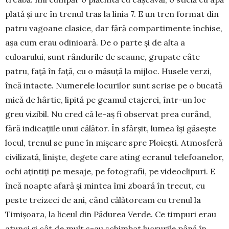
plată și urc în trenul tras la linia 7. E un tren format din
patru vagoane clasice, dar fă­ră compartimente închi­se,
așa cum erau odi­ni­oa­ră. De o parte și de alta a
culoarului, sunt rândurile de sca­u­ne, gru­pate câte
patru, față în față, cu o măsuță la mijloc. Husele verzi,
în­că intacte. Numerele locu­ri­lor sunt scrise pe o bucată
mică de hârtie, lipită pe geamul etaje­rei, într-un loc
greu vi­zibil. Nu cred că le-aș fi observat prea curând,
fără indicațiile unui că­lă­tor. În sfârșit, lumea își găsește
locul, trenul se pune în mișcare spre Ploiești. Atmosferă
ci­vi­lizată, liniște, degete care ating ecranul tele­foanelor,
ochi ațintiți pe mesaje, pe fotografii, pe videoclipuri. E
încă noapte afară și mintea îmi zboară în trecut, cu
peste treizeci de ani, când călătoream cu tre­nul la
Timișoara, la li­ceul din Pădurea Verde. Ce timpuri erau
atunci și cât de mult s-au schim­bat lucrurile până în