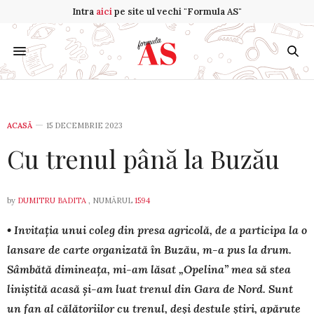
Intra
aici
pe site ul vechi "Formula AS"
ACASĂ
15 DECEMBRIE 2023
Cu trenul până la Buzău
by
DUMITRU BADITA
, NUMĂRUL
1594
• Invitația unui coleg din presa agricolă, de a participa la o
lan­sare de carte organizată în Buzău, m-a pus la drum.
Sâm­bă­tă dimineața, mi-am lăsat „Opelina” mea să stea
liniștită acasă și-am luat trenul din Gara de Nord. Sunt
un fan al călătoriilor cu trenul, deși destule știri, apărute