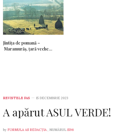
Jintiţa de pomană –
Maramurăş, ţară veche…
REVISTELE FAS
15 DECEMBRIE 2023
A apărut ASUL VERDE!
by
FORMULA AS REDACȚIA
, NUMĂRUL
1596