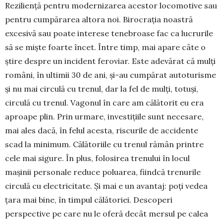
Reziliență pentru modernizarea aces­tor locomotive sau
pentru cumpărarea altora noi. Bi­rocrația noastră
excesivă sau poate interese tene­broase fac ca lucrurile
să se miște foarte încet. Între timp, mai apare câte o
știre despre un incident fero­viar. Este adevărat că mulți
români, în ultimii 30 de ani, și-au cumpărat autoturisme
și nu mai circulă cu trenul, dar la fel de mulți, totuși,
circulă cu tre­nul. Vagonul în care am călătorit eu era
aproa­pe plin. Prin urmare, investițiile sunt necesare,
mai ales dacă, în felul acesta, riscurile de accidente
scad la minimum. Călătoriile cu trenul rămân printre
cele mai sigure. În plus, folosirea trenului în locul
mașinii personale reduce poluarea, fiindcă trenu­ri­le
circulă cu electricitate. Și mai e un avantaj: poți vedea
țara mai bine, în timpul călătoriei. Descoperi
perspective pe care nu le oferă decât mersul pe ca­lea