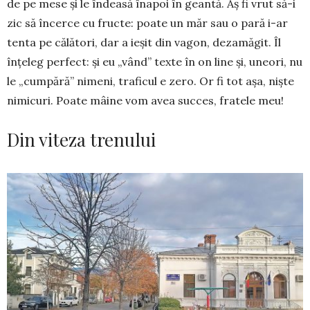
de pe mese și le îndeasă înapoi în geantă. Aș fi vrut să-i
zic să încerce cu fructe: poate un măr sau o pară i-ar
tenta pe călători, dar a ieșit din vagon, dezamăgit. Îl
înțeleg perfect: și eu „vând” texte în on line și, uneori, nu
le „cumpără” nimeni, traficul e zero. Or fi tot așa, niște
nimicuri. Poate mâine vom avea succes, fratele meu!
Din viteza trenului