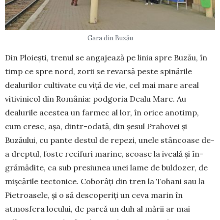
Gara din Buzău
Din Ploiești, trenul se angajează pe linia spre Buzău, în
timp ce spre nord, zorii se revarsă peste spinările
dealurilor cultivate cu viță de vie, cel mai mare areal
vitivinicol din România: podgoria Dealu Mare. Au
dealurile acestea un farmec al lor, în orice anotimp,
cum cresc, așa, dintr-odată, din șesul Pra­hovei și
Buzăului, cu pante destul de repezi, unele stâncoase de-
a drep­tul, foste recifuri marine, scoa­se la iveală și în­
gră­mădite, ca sub pre­siunea unei lame de bul­dozer, de
mișcările tectonice. Coborâți din tren la Tohani sau la
Pie­troasele, și o să des­coperiți un ceva marin în
atmosfera locului, de parcă un duh al mării ar mai