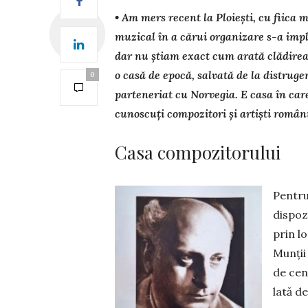
• Am mers recent la Ploiești, cu fiica 
muzical în a cărui organizare s-a imp
dar nu știam exact cum arată clădir
o casă de epocă, salvată de la distruge
0
parteneriat cu Norvegia. E casa în car
cunoscuți compozitori și artiști români
Casa compozitorului
Pentru 
dispoz
prin lo
Munții
de cen
lată d