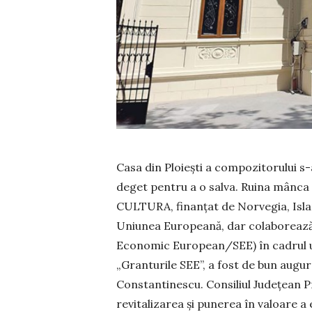
Casa din Ploiești a compozitorului s
deget pentru a o salva. Ruina mânca 
CULTURA, finanțat de Norvegia, Islan
Uniunea Europeană, dar colaborează s
Economic European/SEE) în cadrul u
„Granturile SEE”, a fost de bun augu
Constantinescu. Consiliul Județean 
revitalizarea și punerea în valoare a e