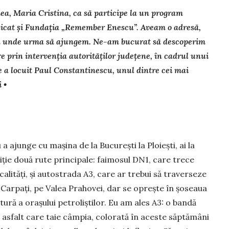
mea, Maria Cristina, ca să participe la un program
licat și Fundația „Remember Enescu”. Aveam o adresă,
ea unde urma să ajungem. Ne-am bucurat să descoperim
re prin intervenția autorităților județene, în cadrul unui
e a locuit Paul Constantinescu, unul dintre cei mai
 •
a ajunge cu mașina de la București la Ploiești, ai la
iție două rute principale: faimosul DN1, care trece
calități, și autostrada A3, care ar trebui să traverseze
 Carpați, pe Valea Prahovei, dar se oprește în șoseaua
tură a orașului petroliștilor. Eu am ales A3: o bandă
e asfalt care taie câmpia, colorată în aceste săptămâni