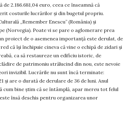
să de 2.186.681,04 euro, ceea ce înseamnă că
it costurile lucrărilor și din bugetul propriu.
 Culturală „Remember Enescu” (România) și
ope (Norvegia). Poate vi se pare o aglomerare prea
 un proiect de o asemenea importanță este derulat, de
red că își închipuie cineva că vine o echipă de zidari și
eabă, ca să restaureze un edificiu istoric, de
clădire de patrimoniu strălucind din nou, este nevoie
ri invizibil. Lucrările nu sunt încă terminate:
21 și are o durată de derulare de 36 de luni. Anul
upă cum bine știm că se întâmplă, apar mereu tot felul
ă este însă deschis pentru organizarea unor