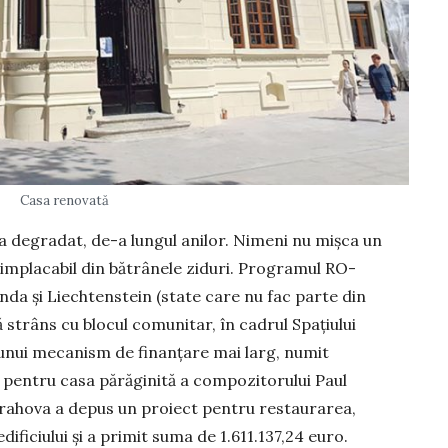
Casa renovată
-a degradat, de-a lungul anilor. Nimeni nu mișca un
implacabil din bătrânele ziduri. Programul RO-
da și Liechtenstein (state care nu fac parte din
trâns cu blocul comunitar, în cadrul Spațiului
nui mecanism de finanțare mai larg, numit
r pentru casa părăginită a compozitorului Paul
Prahova a depus un proiect pentru restaurarea,
dificiului și a primit suma de 1.611.137,24 euro.