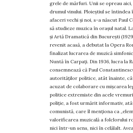
grele de mărfuri. Unii se opreau aici, 
drumul vinului. Ploieștiul se întinde
afaceri vechi și noi, s-a născut Paul 
să studieze muzica în orașul natal. L
și Artă Dramatică din București (1929-
revenit acasă, a debutat la Opera Ro
finalizat lucrarea de muzică simfoni
Nuntă în Carpați. Din 1936, lucra la 
con­semnează că Paul Constantinescu
autorităților politice, atât îna­inte, 
acuzat de colaborare cu mișcarea leg
politice extremiste din acele vremuri
poliție, a fost urmărit informativ, at
comunistă, care îl men­țio­na ca „elem
valorificarea muzicală a folclorului r
nici într-un sens, nici în celălalt. Ave