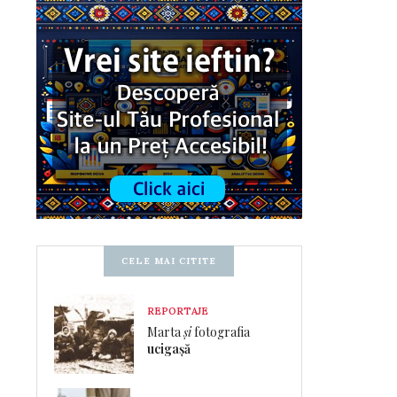
CELE MAI CITITE
REPORTAJE
Marta
și
fotografia
ucigașă