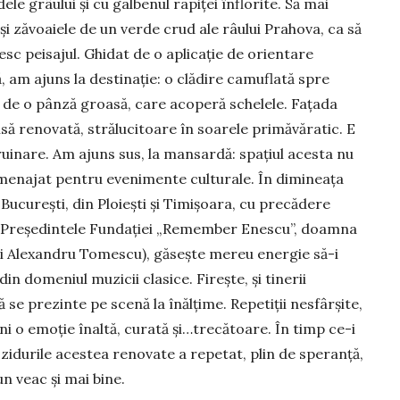
ele grâului și cu galbenul rapiței înflorite. Să mai
și zăvoaiele de un verde crud ale râului Prahova, ca să
esc peisajul. Ghidat de o aplicație de orientare
ă, am ajuns la destinație: o clădire camuflată spre
 de o pânză groasă, care acoperă schelele. Fațada
nsă renovată, strălucitoare în soarele primăvăratic. E
 ruinare. Am ajuns sus, la mansardă: spațiul acesta nu
 amenajat pentru evenimente culturale. În dimineața
in București, din Ploiești și Timișoara, cu precădere
utist. Președintele Fundației „Remember Enescu”, doamna
i Alexandru Tomescu), găsește mereu energie să-i
n domeniul muzicii clasice. Firește, și tinerii
 se prezinte pe scenă la înălțime. Repetiții nesfârșite,
i o emoție înaltă, curată și…trecătoare. În timp ce-i
zidurile acestea renovate a repetat, plin de speranță,
n veac și mai bine.