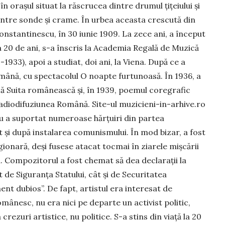
în orașul situat la răscrucea dintre drumul țițeiului și
a între sonde și crame. În urbea aceasta crescută din
Constantinescu, în 30 iunie 1909. La zece ani, a început
a 20 de ani, s-a înscris la Academia Regală de Muzică
1933), apoi a studiat, doi ani, la Viena. După ce a
mână, cu spectacolul O noapte furtunoasă. În 1936, a
că Suita românească și, în 1939, poemul coregrafic
Radiodifuziunea Română. Site-ul muzicieni-in-arhive.ro
 a suportat numeroase hăr­țuiri din partea
cât și după instalarea comunismului. În mod bizar, a fost
ionară, deși fusese atacat tocmai în ziarele mișcării
. Compozitorul a fost chemat să dea declarații la
ât de Siguranța Statului, cât și de Securitatea
ent dubios”. De fapt, artistul era interesat de
omânesc, nu era nici pe departe un activist politic,
a crezuri artistice, nu politice. S-a stins din viață la 20