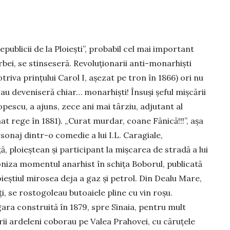
epublicii de la Ploiești”, probabil cel mai important
bei, se stinseseră. Revoluționarii anti-monarhiști
riva prințului Carol I, așezat pe tron în 1866) ori nu
sau deveniseră chiar… monarhiști! Însuși șeful mișcării
escu, a ajuns, zece ani mai târziu, adjutant al
at rege în 1881). „Curat murdar, coane Fănică!!!”, așa
sonaj dintr-o comedie a lui I.L. Caragiale,
ță, ploieștean și participant la mișcarea de stradă a lui
niza momentul anarhist în schița Boborul, publicată
oieștiul mirosea deja a gaz și petrol. Din Dealu Mare,
ți, se rostogoleau butoaiele pline cu vin roșu.
ara construită în 1879, spre Sinaia, pentru mult
orii ardeleni coborau pe Valea Prahovei, cu căruțele