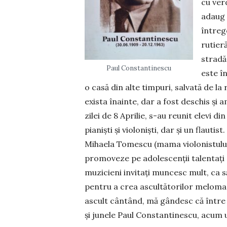
cu verd
adaug 
întreg
rutier
stradă
Paul Constantinescu
este î
o casă din alte timpuri, salvată de la
exista înainte, dar a fost deschis și
zilei de 8 Aprilie, s-au reunit elevi d
pianiști și violoniști, dar și un fla
Mihaela Tomescu (ma­ma violonistulu
promoveze pe adolescenții talentați di
muzicieni invitați muncesc mult, ca să
pentru a crea ascultătorilor meloman
ascult cântând, mă gândesc că între 
și junele Paul Constantinescu, acum u