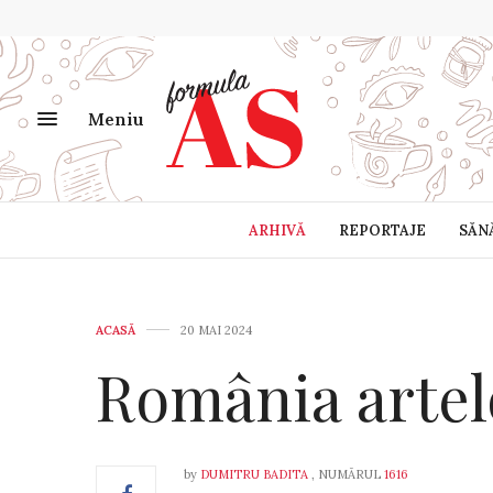
Meniu
ARHIVĂ
REPORTAJE
SĂN
ACASĂ
20 MAI 2024
România artel
by
DUMITRU BADITA
, NUMĂRUL
1616