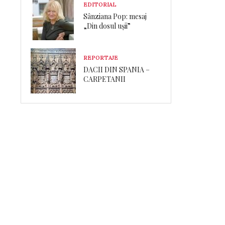
EDITORIAL
Sânziana Pop: mesaj
„Din dosul ușii”
REPORTAJE
DACII DIN SPANIA –
CARPETANII