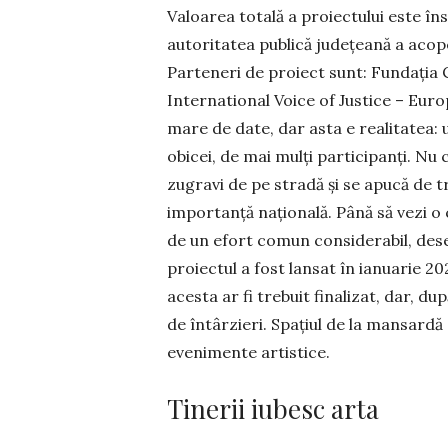
Valoarea totală a proiectului este în
autoritatea publică județeană a acoper
Parteneri de proiect sunt: Fundația
International Voice of Justice – Eur
mare de date, dar asta e realitatea:
obicei, de mai mulți participanți. Nu c
zugravi de pe stradă și se apucă de tr
importanță națională. Până să vezi o 
de un efort comun considerabil, deseo
proiectul a fost lansat în ianuarie 20
acesta ar fi trebuit finalizat, dar, d
de întârzieri. Spațiul de la mansard
evenimente artistice.
Tinerii iubesc arta