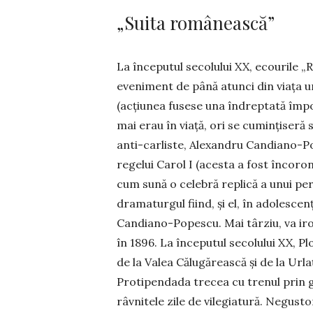
„Suita românească”
La începutul secolului XX, ecourile „R
eveniment de până atunci din viața ur
(acțiunea fusese una îndreptată împot
mai erau în viață, ori se cumințiseră 
anti-carliste, Alexandru Candiano-Pop
regelui Carol I (acesta a fost încoron
cum sună o celebră replică a unui per
dramaturgul fiind, și el, în adolescen
Candiano-Popescu. Mai târziu, va iro
în 1896. La începutul secolului XX, Pl
de la Valea Călugărească și de la Urla
Protipendada trecea cu trenul prin g
râvnitele zile de vilegiatură. Negust