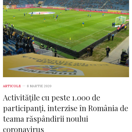
ARTICOLE
8 MARTIE 2020
Activitățile cu peste 1.000 de
participanți, interzise în România de
teama răspândirii noului
coronavirus