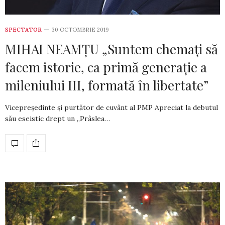
SPECTATOR
30 OCTOMBRIE 2019
MIHAI NEAMȚU „Suntem chemați să
facem istorie, ca primă generație a
mileniului III, formată în libertate”
Vicepreşedinte și purtător de cuvânt al PMP Apreciat la debutul
său eseistic drept un „Prâslea…