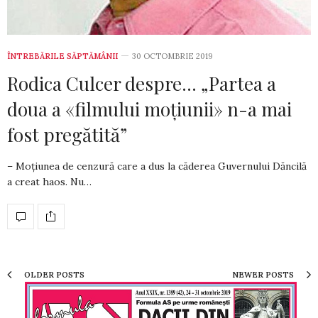
ÎNTREBĂRILE SĂPTĂMÂNII
30 OCTOMBRIE 2019
Rodica Culcer despre… „Partea a
doua a «filmului moțiunii» n-a mai
fost pregătită”
– Moțiunea de cenzură care a dus la căderea Gu­ver­nului Dăncilă
a creat haos. Nu…
OLDER POSTS
NEWER POSTS