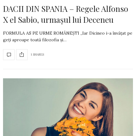
DACII DIN SPANIA – Regele Alfonso
X el Sabio, urmașul lui Deceneu
FORMULA AS PE URME ROMÂNEȘTI „Iar Dicineo i-a învățat pe
geți aproape toată filozofia și…
1 SHARES