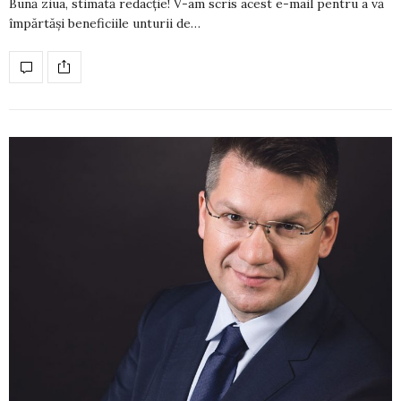
Bună ziua, stimată redacție! V-am scris acest e-mail pentru a vă
împărtăși beneficiile unturii de…