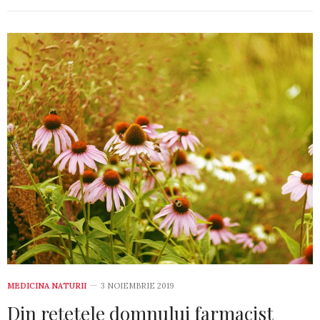
MEDICINA NATURII
3 NOIEMBRIE 2019
Din rețetele domnului farmacist