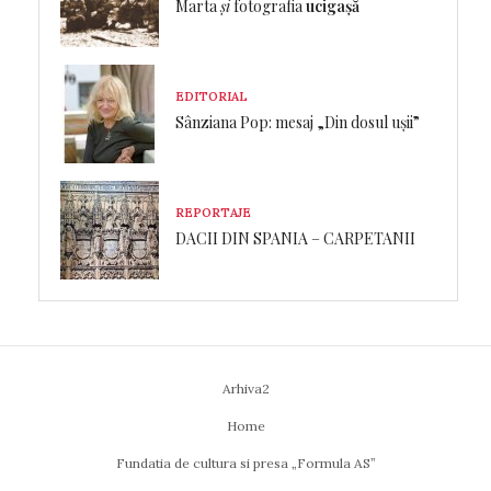
Marta
și
fotografia
ucigașă
EDITORIAL
Sânziana Pop: mesaj „Din dosul ușii”
REPORTAJE
DACII DIN SPANIA – CARPETANII
Arhiva2
Home
Fundatia de cultura si presa „Formula AS”