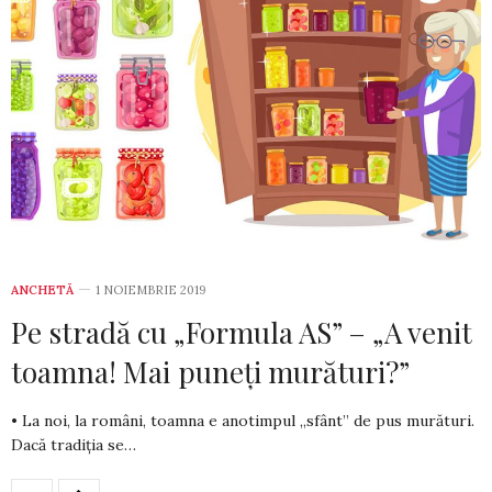
ANCHETĂ
1 NOIEMBRIE 2019
Pe stradă cu „Formula AS” – „A venit
toamna! Mai puneți murături?”
• La noi, la români, toamna e anotimpul „sfânt” de pus murături.
Dacă tradiția se…