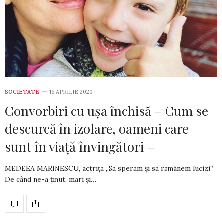
SOCIETATE
16 APRILIE 2020
Convorbiri cu ușa închisă – Cum se
descurcă în izolare, oameni care
sunt în viață învingători –
MEDEEA MARINESCU, actriță „Să sperăm și să rămânem lucizi”
De când ne-a ţinut, mari şi…