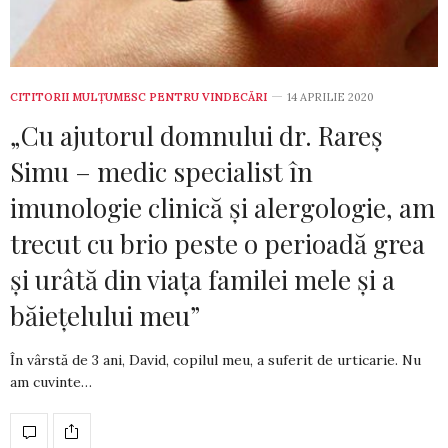
CITITORII MULȚUMESC PENTRU VINDECĂRI
14 APRILIE 2020
„Cu ajutorul domnului dr. Rareș
Simu – medic specialist în
imunologie clinică și alergologie, am
trecut cu brio peste o perioadă grea
și urâtă din viața familei mele și a
băiețelului meu”
În vârstă de 3 ani, David, copilul meu, a suferit de urticarie. Nu
am cuvinte…