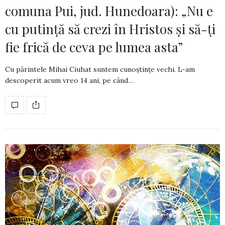
comuna Pui, jud. Hunedoara): „Nu e
cu putință să crezi în Hristos și să-ți
fie frică de ceva pe lumea asta”
Cu părintele Mihai Ciuhat suntem cunoș­tințe vechi. L-am
descoperit acum vreo 14 ani, pe când…