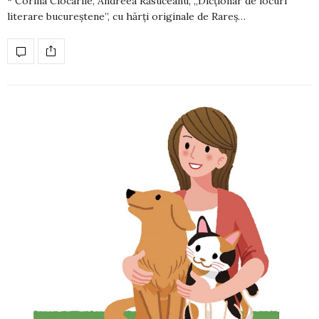
* Corina Ciocârlie, Andreea Ră­su­cea­nu, „Dicționar de locuri
literare bucu­reș­tene”, cu hărți originale de Rareș…