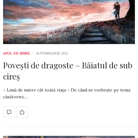
ASUL DE INIMĂ
14 FEBRUARIE 2021
Povești de dragoste – Băiatul de sub
cireș
– Lună de miere cât toată viața – De când se vorbește pe tema
căsăto­riei,…