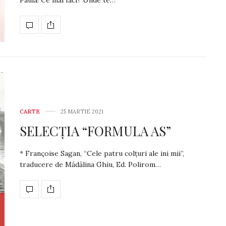
Paula! Ce mai faci? Unde te…
CARTE
25 MARTIE 2021
SELECȚIA “FORMULA AS”
* Françoise Sagan, “Cele patru colțuri ale ini­ mii”,
traducere de Mădălina Ghiu, Ed. Polirom…