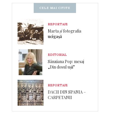
CELE MAI CITITE
REPORTAJE
Marta
și
fotografia
ucigașă
EDITORIAL
Sânziana Pop: mesaj
„Din dosul ușii”
REPORTAJE
DACII DIN SPANIA –
CARPETANII