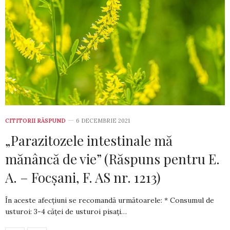
CITITORII RĂSPUND
6 DECEMBRIE 2021
„Parazitozele intestinale mă
mănâncă de vie” (Răspuns pentru E.
A. – Focșani, F. AS nr. 1213)
În aceste afecțiuni se recomandă următoarele: * Consumul de
usturoi: 3-4 căței de usturoi pisați…