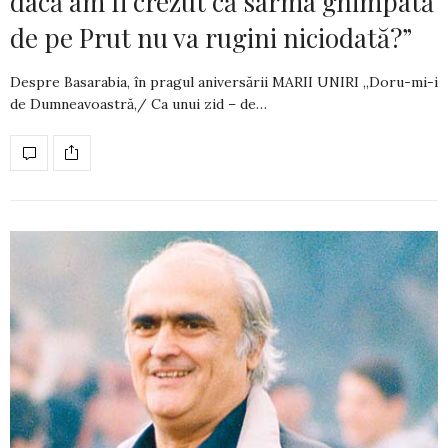
dacă am fi crezut că sârma ghimpată
de pe Prut nu va rugini niciodată?”
Despre Basarabia, în pragul aniversării MARII UNIRI „Doru-mi-i
de Dumneavoastră,/ Ca unui zid – de…