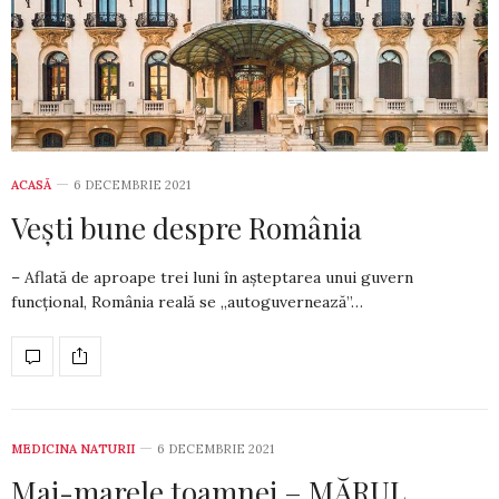
ACASĂ
6 DECEMBRIE 2021
Vești bune despre România
– Aflată de aproape trei luni în așteptarea unui gu­vern
funcțional, România reală se „autogu­ver­nează”…
MEDICINA NATURII
6 DECEMBRIE 2021
Mai-marele toamnei – MĂRUL