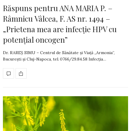
Răspuns pentru ANA MARIA P. –
Râmnicu Vâlcea, F. AS nr. 1494 –
„Prietena mea are infecție HPV cu
potențial oncogen”
Dr. RAREȘ SIMU – Centrul de Sănătate şi Viaţă „Armonia”,
Bucureşti și Cluj-Napoca, tel. 0766/29.84.58 Infecția…