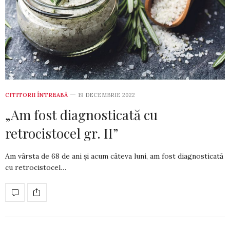
CITITORII ÎNTREABĂ
19 DECEMBRIE 2022
„Am fost diagnosticată cu
retrocistocel gr. II”
Am vârsta de 68 de ani și acum câteva luni, am fost diag­nosticată
cu retrocistocel…