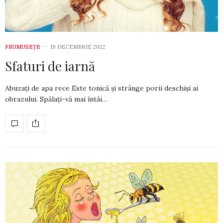
FRUMUSEȚE
19 DECEMBRIE 2022
Sfaturi de iarnă
Abuzați de apa rece Este tonică și strânge porii des­chiși ai
obrazului. Spălați-vă mai în­tâi…