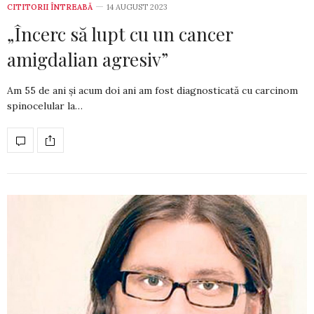
CITITORII ÎNTREABĂ
14 AUGUST 2023
„Încerc să lupt cu un cancer
amigdalian agresiv”
Am 55 de ani și acum doi ani am fost diagnos­ticată cu carcinom
spi­nocelular la…