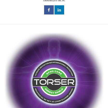
URMĂREȘTE-NE PE