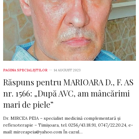
PAGINA SPECIALIȘTILOR
14 AUGUST 2023
Răspuns pentru MARIOARA D., F. AS
nr. 1566: „După AVC, am mâncărimi
mari de piele”
Dr. MIRCEA PEIA – specialist medicină complementară și
reflexoterapie – Timișoara, tel. 0256/43.18.91, 0747/22.20.24, e-
mail:
mirceapeia@yahoo.com
În cazul…