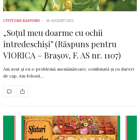
CITITORII RĂSPUND
16 AUGUST 2023
„Soțul meu doarme cu ochii
întredeschiși” (Răspuns pentru
VIORICA – Brașov, F. AS nr. 1107)
Am avut și eu o problemă asemănătoare, com­bi­na­tă și cu dureri
de cap. Am folosit…