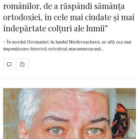
românilor, de a răspândi sămânța
ortodoxiei, în cele mai ciudate și mai
îndepărtate colțuri ale lumii”
– În nordul Germaniei, în landul Niedersachsen, se află cea mai
impu­nă­toare biserică ortodoxă maramureșeană…